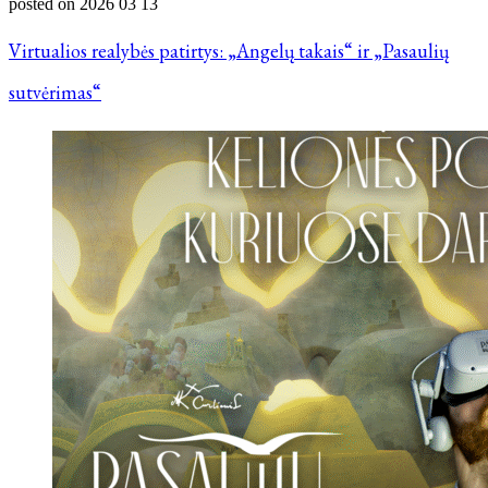
posted on
2026 03 13
Virtualios realybės patirtys: „Angelų takais“ ir „Pasaulių
sutvėrimas“