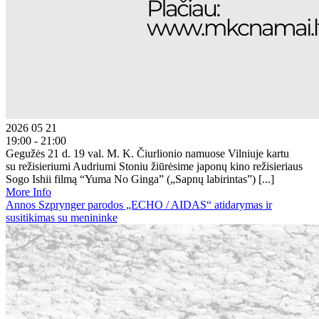
2026 05 21
19:00 - 21:00
Gegužės 21 d. 19 val. M. K. Čiurlionio namuose Vilniuje kartu
su režisieriumi Audriumi Stoniu žiūrėsime japonų kino režisieriaus
Sogo Ishii filmą “Yuma No Ginga” („Sapnų labirintas”) [...]
More Info
Annos Szprynger parodos „ECHO / AIDAS“ atidarymas ir
susitikimas su menininke