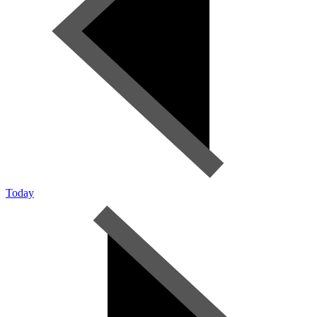
Today