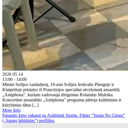
2026 05 14
13:00 - 14:00
Minint Sofijos vardadienį, 10-asis Sofijos festivalis Plungėje ir
Klaipėdoje pristatys iš Prancūzijos specialiai atvykstantį ansamblį
„Antiphona", kuriam vadovauja dirigentas Rolandas Muleika.
Koncertinė ansamblio „Antiphona" programa plėtoja kultūrinius ir
kūrybinius tiltus [...]
More Info
Pasaulio kino vakarai su Audriumi Stoniu. Filmo “Yuma No Ginga”
(„Sapnų labirintas”) peržiūra.