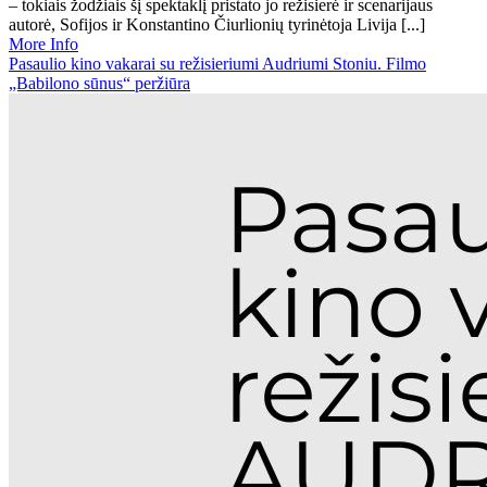
– tokiais žodžiais šį spektaklį pristato jo režisierė ir scenarijaus
autorė, Sofijos ir Konstantino Čiurlionių tyrinėtoja Livija [...]
More Info
Pasaulio kino vakarai su režisieriumi Audriumi Stoniu. Filmo
„Babilono sūnus“ peržiūra