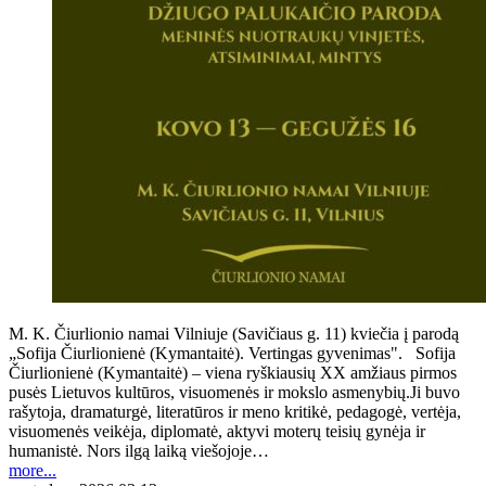
M. K. Čiurlionio namai Vilniuje (Savičiaus g. 11) kviečia į parodą
„Sofija Čiurlionienė (Kymantaitė). Vertingas gyvenimas". Sofija
Čiurlionienė (Kymantaitė) – viena ryškiausių XX amžiaus pirmos
pusės Lietuvos kultūros, visuomenės ir mokslo asmenybių.Ji buvo
rašytoja, dramaturgė, literatūros ir meno kritikė, pedagogė, vertėja,
visuomenės veikėja, diplomatė, aktyvi moterų teisių gynėja ir
humanistė. Nors ilgą laiką viešojoje…
more...