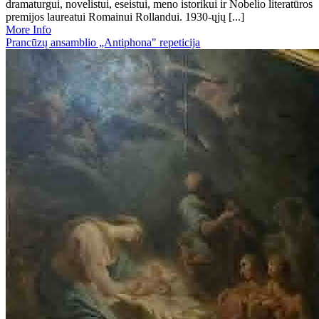
dramaturgui, novelistui, eseistui, meno istorikui ir Nobelio literatūros
premijos laureatui Romainui Rollandui. 1930-ųjų [...]
More Info
Prancūzų ansamblio „Antiphona" repeticija