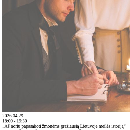
2026 04 29
18:00 - 19:30
„Aš noriu papasakoti žmonėms gražiausią Lietuvoje meilės istoriją“