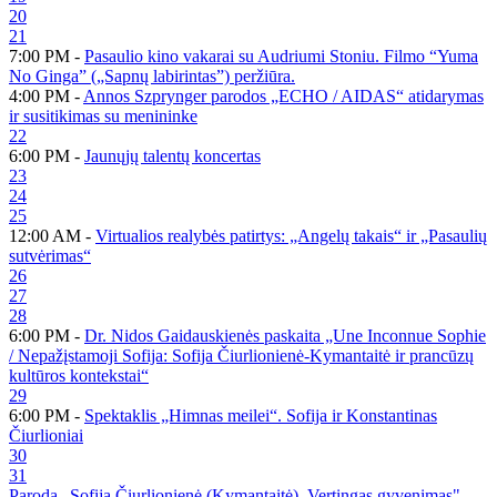
20
21
7:00 PM -
Pasaulio kino vakarai su Audriumi Stoniu. Filmo “Yuma
No Ginga” („Sapnų labirintas”) peržiūra.
4:00 PM -
Annos Szprynger parodos „ECHO / AIDAS“ atidarymas
ir susitikimas su menininke
22
6:00 PM -
Jaunųjų talentų koncertas
23
24
25
12:00 AM -
Virtualios realybės patirtys: „Angelų takais“ ir „Pasaulių
sutvėrimas“
26
27
28
6:00 PM -
Dr. Nidos Gaidauskienės paskaita „Une Inconnue Sophie
/ Nepažįstamoji Sofija: Sofija Čiurlionienė-Kymantaitė ir prancūzų
kultūros kontekstai“
29
6:00 PM -
Spektaklis „Himnas meilei“. Sofija ir Konstantinas
Čiurlioniai
30
31
Paroda „Sofija Čiurlionienė (Kymantaitė). Vertingas gyvenimas".