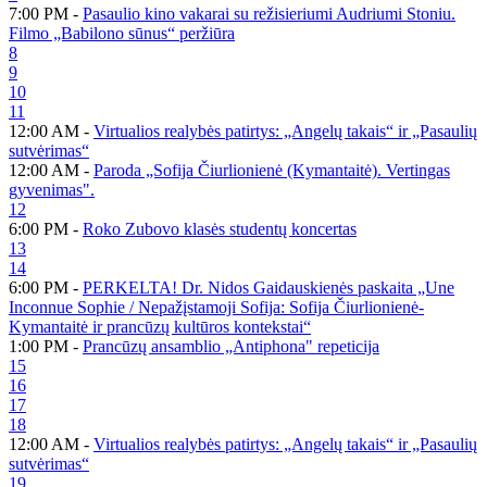
7:00 PM -
Pasaulio kino vakarai su režisieriumi Audriumi Stoniu.
Filmo „Babilono sūnus“ peržiūra
8
9
10
11
12:00 AM -
Virtualios realybės patirtys: „Angelų takais“ ir „Pasaulių
sutvėrimas“
12:00 AM -
Paroda „Sofija Čiurlionienė (Kymantaitė). Vertingas
gyvenimas".
12
6:00 PM -
Roko Zubovo klasės studentų koncertas
13
14
6:00 PM -
PERKELTA! Dr. Nidos Gaidauskienės paskaita „Une
Inconnue Sophie / Nepažįstamoji Sofija: Sofija Čiurlionienė-
Kymantaitė ir prancūzų kultūros kontekstai“
1:00 PM -
Prancūzų ansamblio „Antiphona" repeticija
15
16
17
18
12:00 AM -
Virtualios realybės patirtys: „Angelų takais“ ir „Pasaulių
sutvėrimas“
19