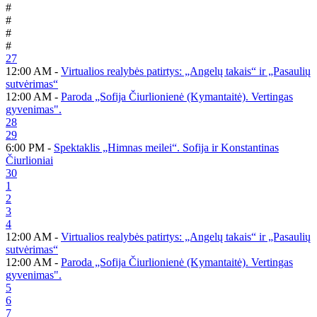
#
#
#
#
27
12:00 AM -
Virtualios realybės patirtys: „Angelų takais“ ir „Pasaulių
sutvėrimas“
12:00 AM -
Paroda „Sofija Čiurlionienė (Kymantaitė). Vertingas
gyvenimas".
28
29
6:00 PM -
Spektaklis „Himnas meilei“. Sofija ir Konstantinas
Čiurlioniai
30
1
2
3
4
12:00 AM -
Virtualios realybės patirtys: „Angelų takais“ ir „Pasaulių
sutvėrimas“
12:00 AM -
Paroda „Sofija Čiurlionienė (Kymantaitė). Vertingas
gyvenimas".
5
6
7