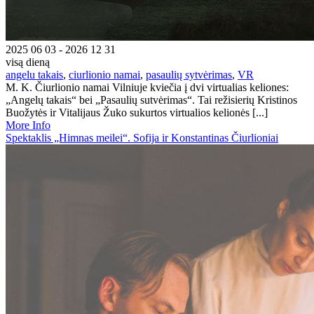
2025 06 03 - 2026 12 31
visą dieną
angelu takais
,
ciurlionio namai
,
pasaulių sytvėrimas
,
VR
M. K. Čiurlionio namai Vilniuje kviečia į dvi virtualias keliones:
„Angelų takais“ bei „Pasaulių sutvėrimas“. Tai režisierių Kristinos
Buožytės ir Vitalijaus Žuko sukurtos virtualios kelionės [...]
More Info
Spektaklis „Himnas meilei“. Sofija ir Konstantinas Čiurlioniai