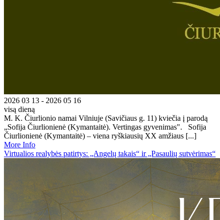
2026 03 13 - 2026 05 16
visą dieną
M. K. Čiurlionio namai Vilniuje (Savičiaus g. 11) kviečia į parodą
„Sofija Čiurlionienė (Kymantaitė). Vertingas gyvenimas". Sofija
Čiurlionienė (Kymantaitė) – viena ryškiausių XX amžiaus [...]
More Info
Virtualios realybės patirtys: „Angelų takais“ ir „Pasaulių sutvėrimas“