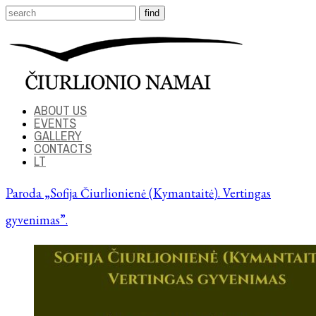
ABOUT US
EVENTS
GALLERY
CONTACTS
LT
Paroda „Sofija Čiurlionienė (Kymantaitė). Vertingas
gyvenimas”.