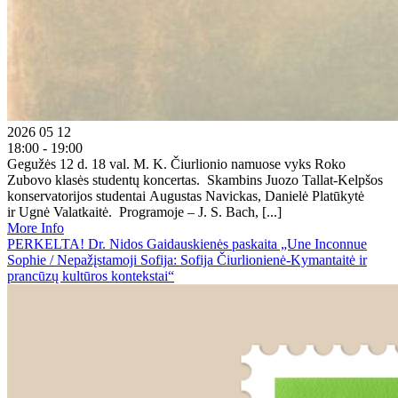
2026 05 12
18:00 - 19:00
Gegužės 12 d. 18 val. M. K. Čiurlionio namuose vyks Roko
Zubovo klasės studentų koncertas. Skambins Juozo Tallat-Kelpšos
konservatorijos studentai Augustas Navickas, Danielė Platūkytė
ir Ugnė Valatkaitė. Programoje – J. S. Bach, [...]
More Info
PERKELTA! Dr. Nidos Gaidauskienės paskaita „Une Inconnue
Sophie / Nepažįstamoji Sofija: Sofija Čiurlionienė-Kymantaitė ir
prancūzų kultūros kontekstai“