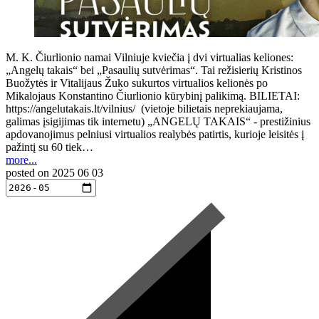
M. K. Čiurlionio namai Vilniuje kviečia į dvi virtualias keliones:
„Angelų takais“ bei „Pasaulių sutvėrimas“. Tai režisierių Kristinos
Buožytės ir Vitalijaus Žuko sukurtos virtualios kelionės po
Mikalojaus Konstantino Čiurlionio kūrybinį palikimą. BILIETAI:
https://angelutakais.lt/vilnius/ (vietoje bilietais neprekiaujama,
galimas įsigijimas tik internetu) „ANGELŲ TAKAIS“ - prestižinius
apdovanojimus pelniusi virtualios realybės patirtis, kurioje leisitės į
pažintį su 60 tiek…
more...
posted on
2025 06 03