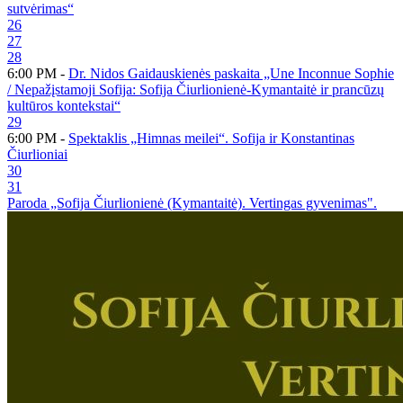
sutvėrimas“
26
27
28
6:00 PM -
Dr. Nidos Gaidauskienės paskaita „Une Inconnue Sophie
/ Nepažįstamoji Sofija: Sofija Čiurlionienė-Kymantaitė ir prancūzų
kultūros kontekstai“
29
6:00 PM -
Spektaklis „Himnas meilei“. Sofija ir Konstantinas
Čiurlioniai
30
31
Paroda „Sofija Čiurlionienė (Kymantaitė). Vertingas gyvenimas".