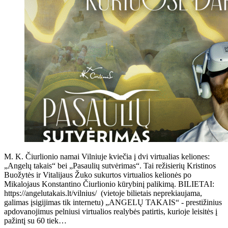
M. K. Čiurlionio namai Vilniuje kviečia į dvi virtualias keliones:
„Angelų takais“ bei „Pasaulių sutvėrimas“. Tai režisierių Kristinos
Buožytės ir Vitalijaus Žuko sukurtos virtualios kelionės po
Mikalojaus Konstantino Čiurlionio kūrybinį palikimą. BILIETAI:
https://angelutakais.lt/vilnius/ (vietoje bilietais neprekiaujama,
galimas įsigijimas tik internetu) „ANGELŲ TAKAIS“ - prestižinius
apdovanojimus pelniusi virtualios realybės patirtis, kurioje leisitės į
pažintį su 60 tiek…