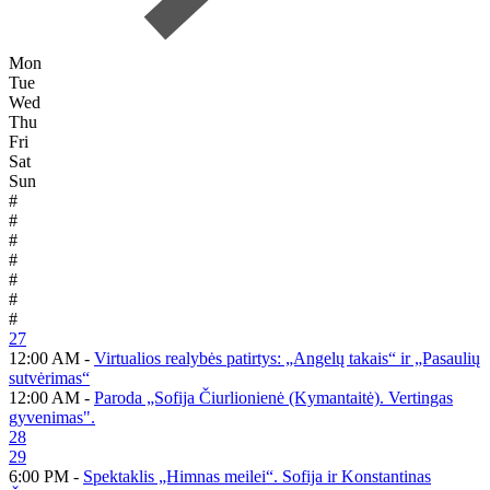
Mon
Tue
Wed
Thu
Fri
Sat
Sun
#
#
#
#
#
#
#
27
12:00 AM -
Virtualios realybės patirtys: „Angelų takais“ ir „Pasaulių
sutvėrimas“
12:00 AM -
Paroda „Sofija Čiurlionienė (Kymantaitė). Vertingas
gyvenimas".
28
29
6:00 PM -
Spektaklis „Himnas meilei“. Sofija ir Konstantinas