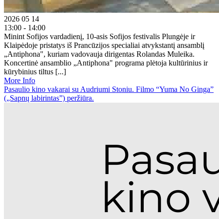
2026 05 14
13:00 - 14:00
Minint Sofijos vardadienį, 10-asis Sofijos festivalis Plungėje ir
Klaipėdoje pristatys iš Prancūzijos specialiai atvykstantį ansamblį
„Antiphona", kuriam vadovauja dirigentas Rolandas Muleika.
Koncertinė ansamblio „Antiphona" programa plėtoja kultūrinius ir
kūrybinius tiltus [...]
More Info
Pasaulio kino vakarai su Audriumi Stoniu. Filmo “Yuma No Ginga”
(„Sapnų labirintas”) peržiūra.