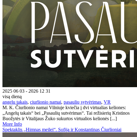
2025 06 03 - 2026 12 31
visą dieną
angelu takais
,
ciurlionio namai
,
pasaulių sytvėrimas
,
VR
M. K. Čiurlionio namai Vilniuje kviečia į dvi virtualias keliones:
„Angelų takais“ bei „Pasaulių sutvėrimas“. Tai režisierių Kristinos
Buožytės ir Vitalijaus Žuko sukurtos virtualios kelionės [...]
More Info
Spektaklis „Himnas meilei“. Sofija ir Konstantinas Čiurlioniai