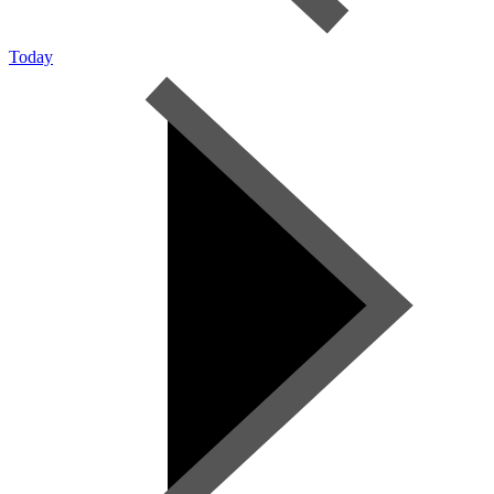
Today