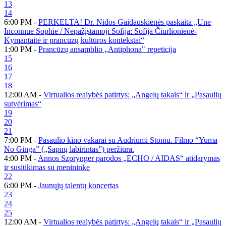
13
14
6:00 PM -
PERKELTA! Dr. Nidos Gaidauskienės paskaita „Une
Inconnue Sophie / Nepažįstamoji Sofija: Sofija Čiurlionienė-
Kymantaitė ir prancūzų kultūros kontekstai“
1:00 PM -
Prancūzų ansamblio „Antiphona" repeticija
15
16
17
18
12:00 AM -
Virtualios realybės patirtys: „Angelų takais“ ir „Pasaulių
sutvėrimas“
19
20
21
7:00 PM -
Pasaulio kino vakarai su Audriumi Stoniu. Filmo “Yuma
No Ginga” („Sapnų labirintas”) peržiūra.
4:00 PM -
Annos Szprynger parodos „ECHO / AIDAS“ atidarymas
ir susitikimas su menininke
22
6:00 PM -
Jaunųjų talentų koncertas
23
24
25
12:00 AM -
Virtualios realybės patirtys: „Angelų takais“ ir „Pasaulių