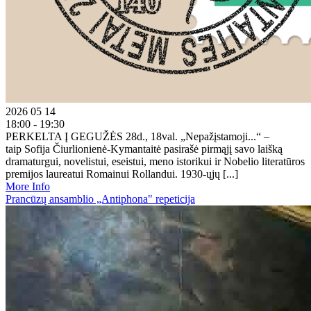
2026 05 14
18:00 - 19:30
PERKELTA Į GEGUŽĖS 28d., 18val. „Nepažįstamoji...“ –
taip Sofija Čiurlionienė-Kymantaitė pasirašė pirmąjį savo laišką
dramaturgui, novelistui, eseistui, meno istorikui ir Nobelio literatūros
premijos laureatui Romainui Rollandui. 1930-ųjų [...]
More Info
Prancūzų ansamblio „Antiphona" repeticija