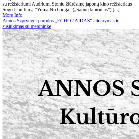
su režisieriumi Audriumi Stoniu žiūrėsime japonų kino režisieriaus
Sogo Ishii filmą “Yuma No Ginga” („Sapnų labirintas”) [...]
More Info
Annos Szprynger parodos „ECHO / AIDAS“ atidarymas ir
susitikimas su menininke