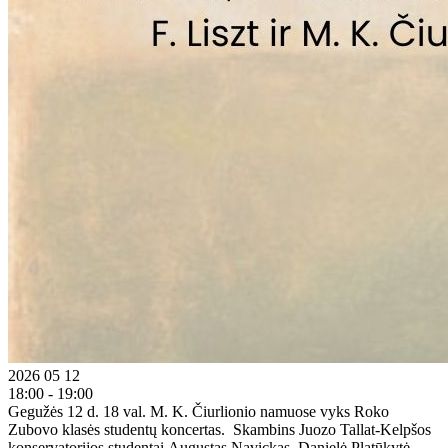
2026 05 12
18:00 - 19:00
Gegužės 12 d. 18 val. M. K. Čiurlionio namuose vyks Roko
Zubovo klasės studentų koncertas. Skambins Juozo Tallat-Kelpšos
konservatorijos studentai Augustas Navickas, Danielė Platūkytė