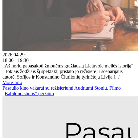
2026 04 29
18:00 - 19:30
„Aš noriu papasakoti žmonėms gražiausią Lietuvoje meilės istoriją“
– tokiais žodžiais šį spektaklį pristato jo režisierė ir scenarijaus
autorė, Sofijos ir Konstantino Čiurlionių tyrinėtoja Livija [...]
More Info
Pasaulio kino vakarai su režisieriumi Audriumi Stoniu. Filmo
„Babilono sūnus“ peržiūra