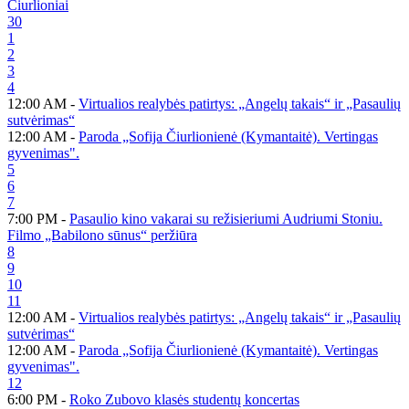
Čiurlioniai
30
1
2
3
4
12:00 AM -
Virtualios realybės patirtys: „Angelų takais“ ir „Pasaulių
sutvėrimas“
12:00 AM -
Paroda „Sofija Čiurlionienė (Kymantaitė). Vertingas
gyvenimas".
5
6
7
7:00 PM -
Pasaulio kino vakarai su režisieriumi Audriumi Stoniu.
Filmo „Babilono sūnus“ peržiūra
8
9
10
11
12:00 AM -
Virtualios realybės patirtys: „Angelų takais“ ir „Pasaulių
sutvėrimas“
12:00 AM -
Paroda „Sofija Čiurlionienė (Kymantaitė). Vertingas
gyvenimas".
12
6:00 PM -
Roko Zubovo klasės studentų koncertas