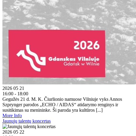
2026 05 21
16:00 - 18:00
Gegužės 21 d. M. K. Čiurlionio namuose Vilniuje vyks Annos
Szprynger parodos „ECHO / AIDAS“ atidarymo renginys ir
susitikimas su menininke. Ši paroda yra kultūros [...]
More Info
Jaunųjų talentų koncertas
2026 05 22