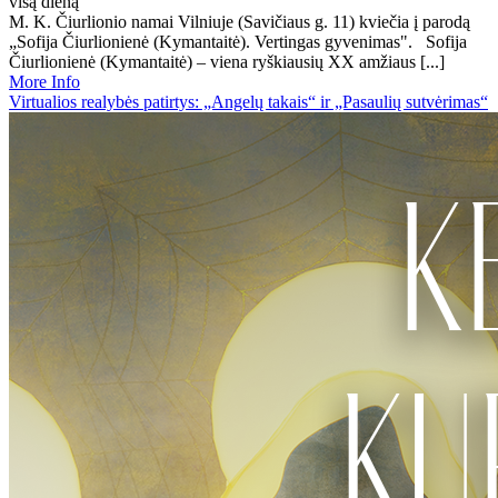
visą dieną
M. K. Čiurlionio namai Vilniuje (Savičiaus g. 11) kviečia į parodą
„Sofija Čiurlionienė (Kymantaitė). Vertingas gyvenimas". Sofija
Čiurlionienė (Kymantaitė) – viena ryškiausių XX amžiaus [...]
More Info
Virtualios realybės patirtys: „Angelų takais“ ir „Pasaulių sutvėrimas“