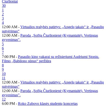
Čiurlioniai
30
1
2
3
4
12:00 AM -
Virtualios realybės patirtys: „Angelų takais“ ir „Pasaulių
sutvėrimas“
12:00 AM -
Paroda „Sofija Čiurlionienė (Kymantaitė). Vertingas
gyvenimas".
5
6
7
7:00 PM -
Pasaulio kino vakarai su režisieriumi Audriumi Stoniu.
Filmo „Babilono sūnus“ peržiūra
8
9
10
11
12:00 AM -
Virtualios realybės patirtys: „Angelų takais“ ir „Pasaulių
sutvėrimas“
12:00 AM -
Paroda „Sofija Čiurlionienė (Kymantaitė). Vertingas
gyvenimas".
12
6:00 PM -
Roko Zubovo klasės studentų koncertas