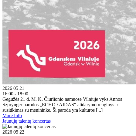
2026 05 21
16:00 - 18:00
Gegužės 21 d. M. K. Čiurlionio namuose Vilniuje vyks Annos
Szprynger parodos „ECHO / AIDAS“ atidarymo renginys ir
susitikimas su menininke. Ši paroda yra kultūros [...]
More Info
Jaunųjų talentų koncertas
2026 05 22