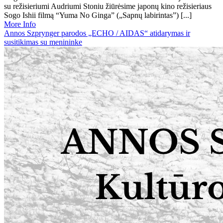
su režisieriumi Audriumi Stoniu žiūrėsime japonų kino režisieriaus
Sogo Ishii filmą “Yuma No Ginga” („Sapnų labirintas”) [...]
More Info
Annos Szprynger parodos „ECHO / AIDAS“ atidarymas ir
susitikimas su menininke