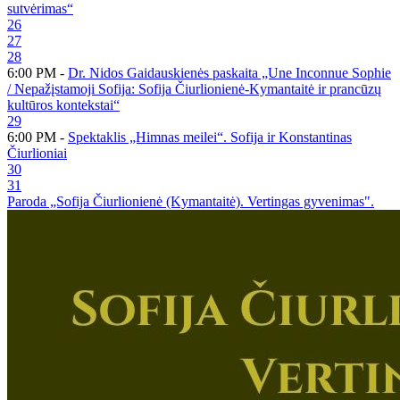
sutvėrimas“
26
27
28
6:00 PM -
Dr. Nidos Gaidauskienės paskaita „Une Inconnue Sophie
/ Nepažįstamoji Sofija: Sofija Čiurlionienė-Kymantaitė ir prancūzų
kultūros kontekstai“
29
6:00 PM -
Spektaklis „Himnas meilei“. Sofija ir Konstantinas
Čiurlioniai
30
31
Paroda „Sofija Čiurlionienė (Kymantaitė). Vertingas gyvenimas".