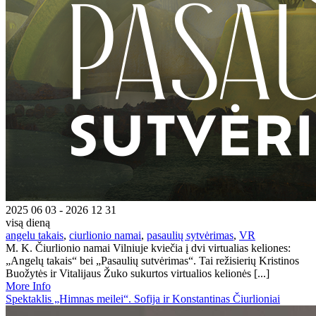
2025 06 03 - 2026 12 31
visą dieną
angelu takais
,
ciurlionio namai
,
pasaulių sytvėrimas
,
VR
M. K. Čiurlionio namai Vilniuje kviečia į dvi virtualias keliones:
„Angelų takais“ bei „Pasaulių sutvėrimas“. Tai režisierių Kristinos
Buožytės ir Vitalijaus Žuko sukurtos virtualios kelionės [...]
More Info
Spektaklis „Himnas meilei“. Sofija ir Konstantinas Čiurlioniai