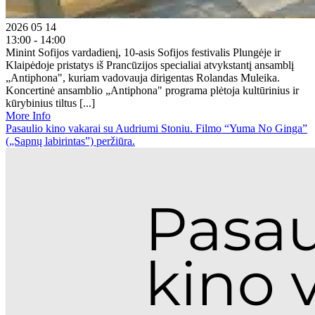
2026 05 14
13:00 - 14:00
Minint Sofijos vardadienį, 10-asis Sofijos festivalis Plungėje ir
Klaipėdoje pristatys iš Prancūzijos specialiai atvykstantį ansamblį
„Antiphona", kuriam vadovauja dirigentas Rolandas Muleika.
Koncertinė ansamblio „Antiphona" programa plėtoja kultūrinius ir
kūrybinius tiltus [...]
More Info
Pasaulio kino vakarai su Audriumi Stoniu. Filmo “Yuma No Ginga”
(„Sapnų labirintas”) peržiūra.