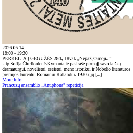
2026 05 14
18:00 - 19:30
PERKELTA Į GEGUŽĖS 28d., 18val. „Nepažįstamoji...“ –
taip Sofija Čiurlionienė-Kymantaitė pasirašė pirmąjį savo laišką
dramaturgui, novelistui, eseistui, meno istorikui ir Nobelio literatūros
premijos laureatui Romainui Rollandui. 1930-ųjų [...]
More Info
Prancūzų ansamblio „Antiphona" repeticija