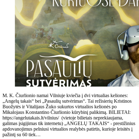
M. K. Čiurlionio namai Vilniuje kviečia į dvi virtualias keliones:
„Angelų takais“ bei „Pasaulių sutvėrimas“. Tai režisierių Kristinos
Buožytės ir Vitalijaus Žuko sukurtos virtualios kelionės po
Mikalojaus Konstantino Čiurlionio kūrybinį palikimą. BILIETAI:
https://angelutakais.lt/vilnius/ (vietoje bilietais neprekiaujama,
galimas įsigijimas tik internetu) „ANGELŲ TAKAIS“ - prestižinius
apdovanojimus pelniusi virtualios realybės patirtis, kurioje leisitės į
pažintį su 60 tiek…