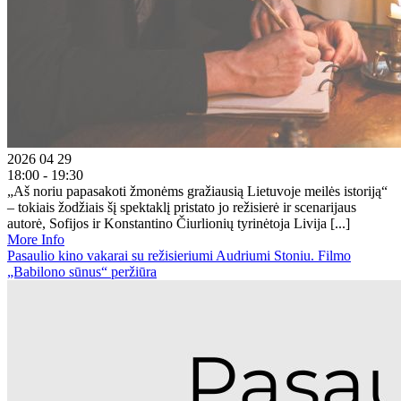
2026 04 29
18:00 - 19:30
„Aš noriu papasakoti žmonėms gražiausią Lietuvoje meilės istoriją“
– tokiais žodžiais šį spektaklį pristato jo režisierė ir scenarijaus
autorė, Sofijos ir Konstantino Čiurlionių tyrinėtoja Livija [...]
More Info
Pasaulio kino vakarai su režisieriumi Audriumi Stoniu. Filmo
„Babilono sūnus“ peržiūra