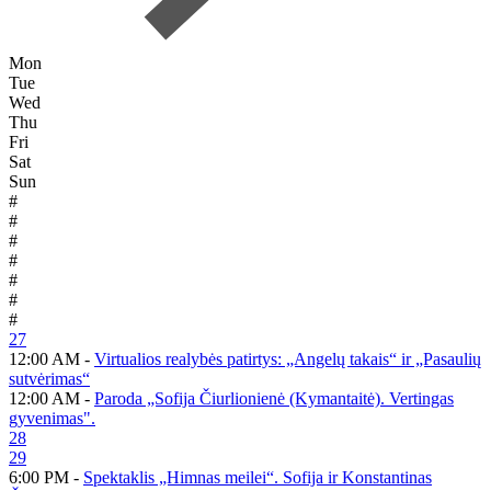
Mon
Tue
Wed
Thu
Fri
Sat
Sun
#
#
#
#
#
#
#
27
12:00 AM -
Virtualios realybės patirtys: „Angelų takais“ ir „Pasaulių
sutvėrimas“
12:00 AM -
Paroda „Sofija Čiurlionienė (Kymantaitė). Vertingas
gyvenimas".
28
29
6:00 PM -
Spektaklis „Himnas meilei“. Sofija ir Konstantinas