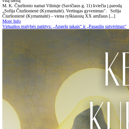
visą dieną
M. K. Čiurlionio namai Vilniuje (Savičiaus g. 11) kviečia į parodą
„Sofija Čiurlionienė (Kymantaitė). Vertingas gyvenimas". Sofija
Čiurlionienė (Kymantaitė) – viena ryškiausių XX amžiaus [...]
More Info
Virtualios realybės patirtys: „Angelų takais“ ir „Pasaulių sutvėrimas“