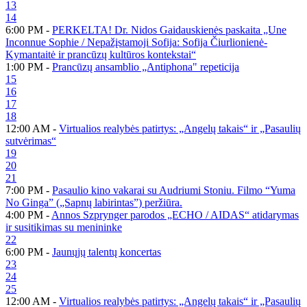
13
14
6:00 PM -
PERKELTA! Dr. Nidos Gaidauskienės paskaita „Une
Inconnue Sophie / Nepažįstamoji Sofija: Sofija Čiurlionienė-
Kymantaitė ir prancūzų kultūros kontekstai“
1:00 PM -
Prancūzų ansamblio „Antiphona" repeticija
15
16
17
18
12:00 AM -
Virtualios realybės patirtys: „Angelų takais“ ir „Pasaulių
sutvėrimas“
19
20
21
7:00 PM -
Pasaulio kino vakarai su Audriumi Stoniu. Filmo “Yuma
No Ginga” („Sapnų labirintas”) peržiūra.
4:00 PM -
Annos Szprynger parodos „ECHO / AIDAS“ atidarymas
ir susitikimas su menininke
22
6:00 PM -
Jaunųjų talentų koncertas
23
24
25
12:00 AM -
Virtualios realybės patirtys: „Angelų takais“ ir „Pasaulių