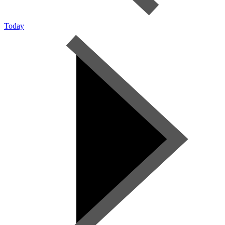
Today