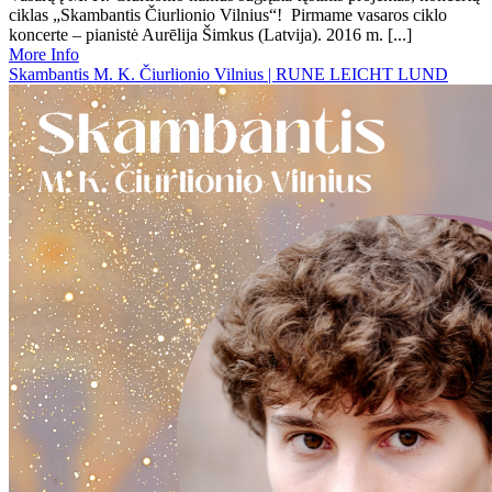
ciklas „Skambantis Čiurlionio Vilnius“! Pirmame vasaros ciklo
koncerte – pianistė Aurēlija Šimkus (Latvija). 2016 m. [...]
More Info
Skambantis M. K. Čiurlionio Vilnius | RUNE LEICHT LUND