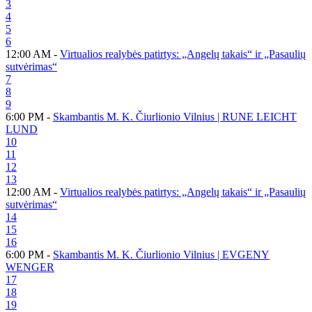
3
4
5
6
12:00 AM -
Virtualios realybės patirtys: „Angelų takais“ ir „Pasaulių
sutvėrimas“
7
8
9
6:00 PM -
Skambantis M. K. Čiurlionio Vilnius | RUNE LEICHT
LUND
10
11
12
13
12:00 AM -
Virtualios realybės patirtys: „Angelų takais“ ir „Pasaulių
sutvėrimas“
14
15
16
6:00 PM -
Skambantis M. K. Čiurlionio Vilnius | EVGENY
WENGER
17
18
19