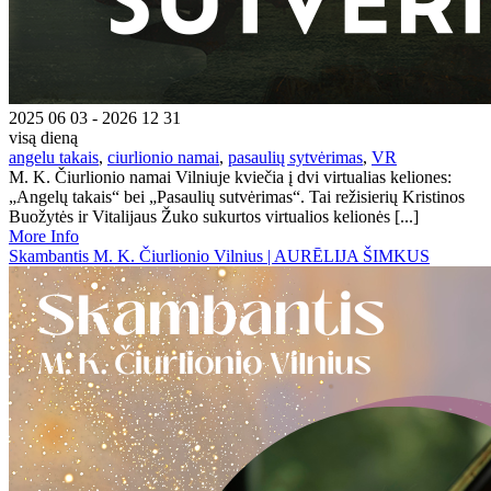
2025 06 03 - 2026 12 31
visą dieną
angelu takais
,
ciurlionio namai
,
pasaulių sytvėrimas
,
VR
M. K. Čiurlionio namai Vilniuje kviečia į dvi virtualias keliones:
„Angelų takais“ bei „Pasaulių sutvėrimas“. Tai režisierių Kristinos
Buožytės ir Vitalijaus Žuko sukurtos virtualios kelionės [...]
More Info
Skambantis M. K. Čiurlionio Vilnius | AURĒLIJA ŠIMKUS