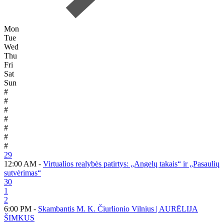
Mon
Tue
Wed
Thu
Fri
Sat
Sun
#
#
#
#
#
#
#
29
12:00 AM -
Virtualios realybės patirtys: „Angelų takais“ ir „Pasaulių
sutvėrimas“
30
1
2
6:00 PM -
Skambantis M. K. Čiurlionio Vilnius | AURĒLIJA
ŠIMKUS