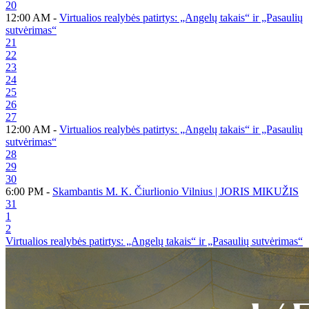
20
12:00 AM -
Virtualios realybės patirtys: „Angelų takais“ ir „Pasaulių
sutvėrimas“
21
22
23
24
25
26
27
12:00 AM -
Virtualios realybės patirtys: „Angelų takais“ ir „Pasaulių
sutvėrimas“
28
29
30
6:00 PM -
Skambantis M. K. Čiurlionio Vilnius | JORIS MIKUŽIS
31
1
2
Virtualios realybės patirtys: „Angelų takais“ ir „Pasaulių sutvėrimas“