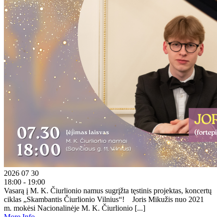
2026 07 30
18:00 - 19:00
Vasarą į M. K. Čiurlionio namus sugrįžta tęstinis projektas, koncertų
ciklas „Skambantis Čiurlionio Vilnius“! Joris Mikužis nuo 2021
m. mokėsi Nacionalinėje M. K. Čiurlionio [...]
More Info