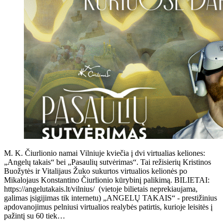
M. K. Čiurlionio namai Vilniuje kviečia į dvi virtualias keliones:
„Angelų takais“ bei „Pasaulių sutvėrimas“. Tai režisierių Kristinos
Buožytės ir Vitalijaus Žuko sukurtos virtualios kelionės po
Mikalojaus Konstantino Čiurlionio kūrybinį palikimą. BILIETAI:
https://angelutakais.lt/vilnius/ (vietoje bilietais neprekiaujama,
galimas įsigijimas tik internetu) „ANGELŲ TAKAIS“ - prestižinius
apdovanojimus pelniusi virtualios realybės patirtis, kurioje leisitės į
pažintį su 60 tiek…