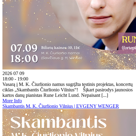
2026 07 09
18:00 - 19:00
Vasarą į M. K. Čiurlionio namus sugrįžta tęstinis projektas, koncertų
ciklas „Skambantis Čiurlionio Vilnius“! Šįkart pasirodys jaunosios
kartos danų pianistas Rune Leicht Lund. Nepaisant [...]
More Info
Skambantis M. K. Čiurlionio Vilnius | EVGENY WENGER