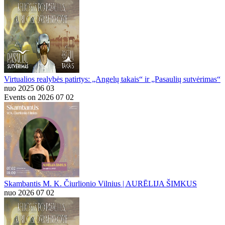
Virtualios realybės patirtys: „Angelų takais“ ir „Pasaulių sutvėrimas“
nuo 2025 06 03
Events on 2026 07 02
Skambantis M. K. Čiurlionio Vilnius | AURĒLIJA ŠIMKUS
nuo 2026 07 02