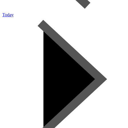
Today