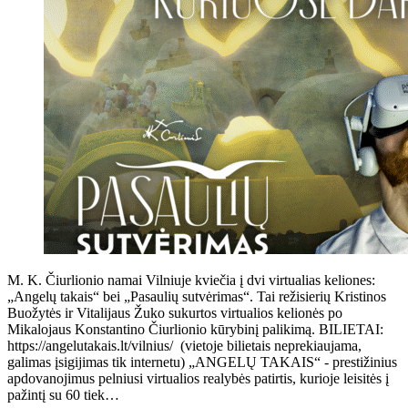
M. K. Čiurlionio namai Vilniuje kviečia į dvi virtualias keliones:
„Angelų takais“ bei „Pasaulių sutvėrimas“. Tai režisierių Kristinos
Buožytės ir Vitalijaus Žuko sukurtos virtualios kelionės po
Mikalojaus Konstantino Čiurlionio kūrybinį palikimą. BILIETAI:
https://angelutakais.lt/vilnius/ (vietoje bilietais neprekiaujama,
galimas įsigijimas tik internetu) „ANGELŲ TAKAIS“ - prestižinius
apdovanojimus pelniusi virtualios realybės patirtis, kurioje leisitės į
pažintį su 60 tiek…