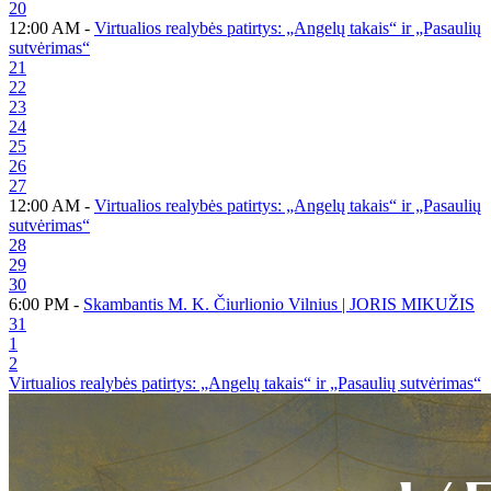
20
12:00 AM -
Virtualios realybės patirtys: „Angelų takais“ ir „Pasaulių
sutvėrimas“
21
22
23
24
25
26
27
12:00 AM -
Virtualios realybės patirtys: „Angelų takais“ ir „Pasaulių
sutvėrimas“
28
29
30
6:00 PM -
Skambantis M. K. Čiurlionio Vilnius | JORIS MIKUŽIS
31
1
2
Virtualios realybės patirtys: „Angelų takais“ ir „Pasaulių sutvėrimas“