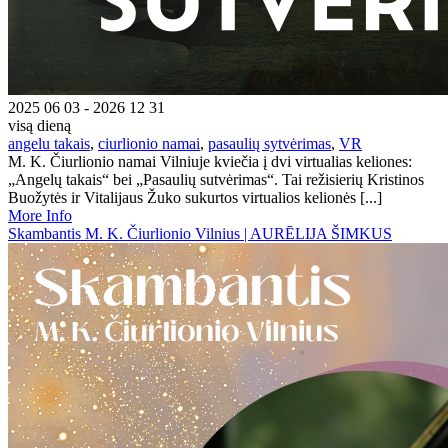
2025 06 03 - 2026 12 31
visą dieną
angelu takais
,
ciurlionio namai
,
pasaulių sytvėrimas
,
VR
M. K. Čiurlionio namai Vilniuje kviečia į dvi virtualias keliones:
„Angelų takais“ bei „Pasaulių sutvėrimas“. Tai režisierių Kristinos
Buožytės ir Vitalijaus Žuko sukurtos virtualios kelionės [...]
More Info
Skambantis M. K. Čiurlionio Vilnius | AURĒLIJA ŠIMKUS