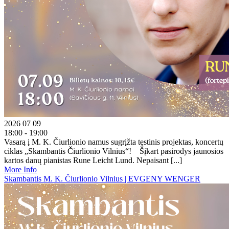
2026 07 09
18:00 - 19:00
Vasarą į M. K. Čiurlionio namus sugrįžta tęstinis projektas, koncertų
ciklas „Skambantis Čiurlionio Vilnius“! Šįkart pasirodys jaunosios
kartos danų pianistas Rune Leicht Lund. Nepaisant [...]
More Info
Skambantis M. K. Čiurlionio Vilnius | EVGENY WENGER