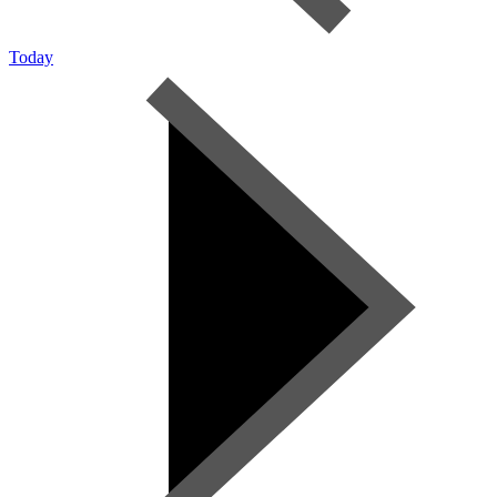
Today