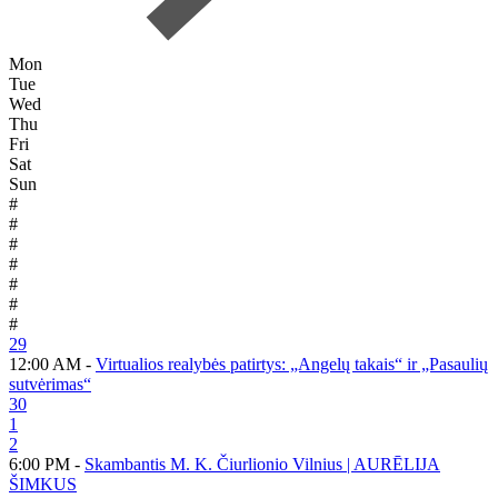
Mon
Tue
Wed
Thu
Fri
Sat
Sun
#
#
#
#
#
#
#
29
12:00 AM -
Virtualios realybės patirtys: „Angelų takais“ ir „Pasaulių
sutvėrimas“
30
1
2
6:00 PM -
Skambantis M. K. Čiurlionio Vilnius | AURĒLIJA
ŠIMKUS