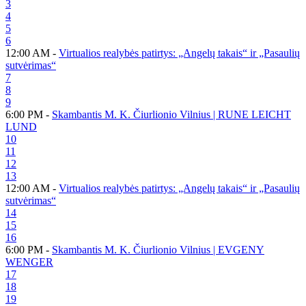
3
4
5
6
12:00 AM -
Virtualios realybės patirtys: „Angelų takais“ ir „Pasaulių
sutvėrimas“
7
8
9
6:00 PM -
Skambantis M. K. Čiurlionio Vilnius | RUNE LEICHT
LUND
10
11
12
13
12:00 AM -
Virtualios realybės patirtys: „Angelų takais“ ir „Pasaulių
sutvėrimas“
14
15
16
6:00 PM -
Skambantis M. K. Čiurlionio Vilnius | EVGENY
WENGER
17
18
19