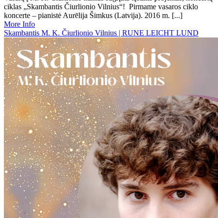
ciklas „Skambantis Čiurlionio Vilnius“! Pirmame vasaros ciklo
koncerte – pianistė Aurēlija Šimkus (Latvija). 2016 m. [...]
More Info
Skambantis M. K. Čiurlionio Vilnius | RUNE LEICHT LUND