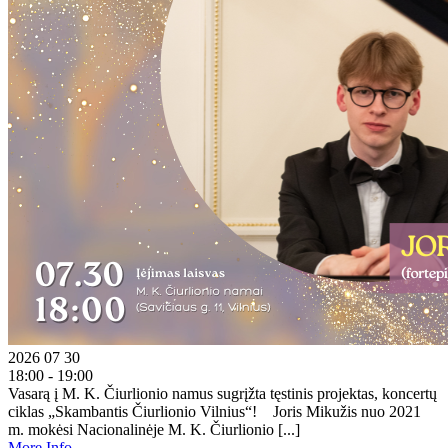
2026 07 30
18:00 - 19:00
Vasarą į M. K. Čiurlionio namus sugrįžta tęstinis projektas, koncertų
ciklas „Skambantis Čiurlionio Vilnius“! Joris Mikužis nuo 2021
m. mokėsi Nacionalinėje M. K. Čiurlionio [...]
More Info