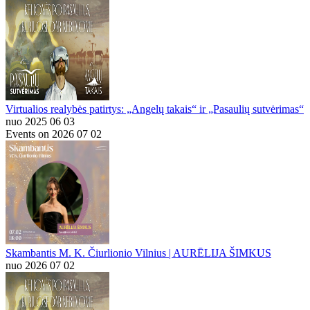
Virtualios realybės patirtys: „Angelų takais“ ir „Pasaulių sutvėrimas“
nuo 2025 06 03
Events on 2026 07 02
Skambantis M. K. Čiurlionio Vilnius | AURĒLIJA ŠIMKUS
nuo 2026 07 02