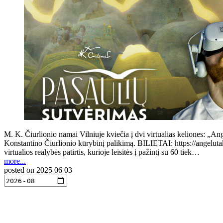
M. K. Čiurlionio namai Vilniuje kviečia į dvi virtualias keliones: „Ang
Konstantino Čiurlionio kūrybinį palikimą. BILIETAI: https://angeluta
virtualios realybės patirtis, kurioje leisitės į pažintį su 60 tiek…
more...
posted on
2025 06 03