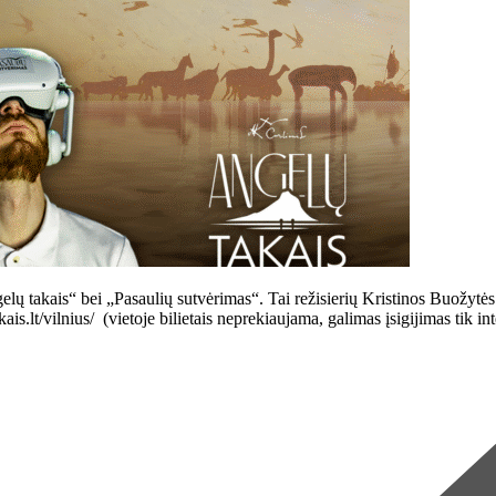
elų takais“ bei „Pasaulių sutvėrimas“. Tai režisierių Kristinos Buožytės
kais.lt/vilnius/ (vietoje bilietais neprekiaujama, galimas įsigijimas 