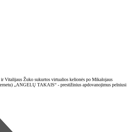
 ir Vitalijaus Žuko sukurtos virtualios kelionės po Mikalojaus
tik internetu) „ANGELŲ TAKAIS“ - prestižinius apdovanojimus pelniusi