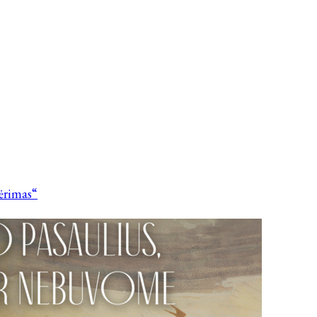
vėrimas“