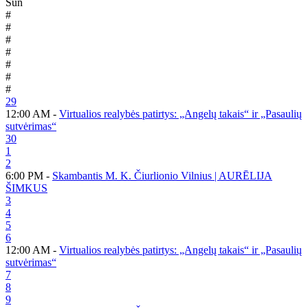
Sun
#
#
#
#
#
#
#
29
12:00 AM -
Virtualios realybės patirtys: „Angelų takais“ ir „Pasaulių
sutvėrimas“
30
1
2
6:00 PM -
Skambantis M. K. Čiurlionio Vilnius | AURĒLIJA
ŠIMKUS
3
4
5
6
12:00 AM -
Virtualios realybės patirtys: „Angelų takais“ ir „Pasaulių
sutvėrimas“
7
8
9