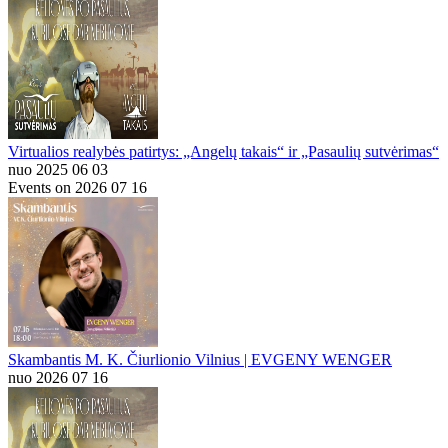
Virtualios realybės patirtys: „Angelų takais“ ir „Pasaulių sutvėrimas“
nuo 2025 06 03
Events on 2026 07 16
Skambantis M. K. Čiurlionio Vilnius | EVGENY WENGER
nuo 2026 07 16