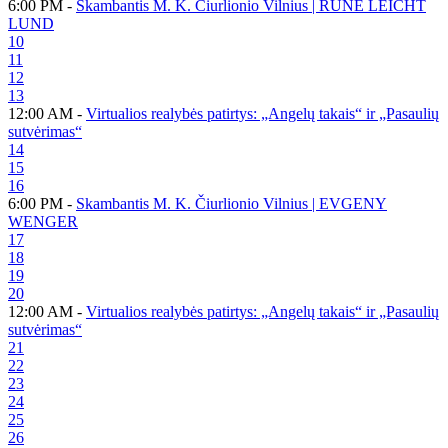
6:00 PM -
Skambantis M. K. Čiurlionio Vilnius | RUNE LEICHT
LUND
10
11
12
13
12:00 AM -
Virtualios realybės patirtys: „Angelų takais“ ir „Pasaulių
sutvėrimas“
14
15
16
6:00 PM -
Skambantis M. K. Čiurlionio Vilnius | EVGENY
WENGER
17
18
19
20
12:00 AM -
Virtualios realybės patirtys: „Angelų takais“ ir „Pasaulių
sutvėrimas“
21
22
23
24
25
26