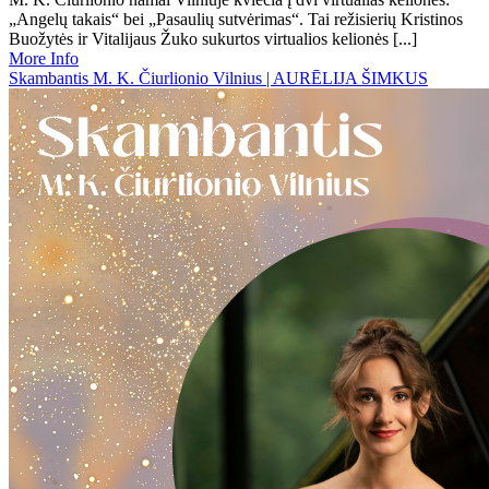
„Angelų takais“ bei „Pasaulių sutvėrimas“. Tai režisierių Kristinos
Buožytės ir Vitalijaus Žuko sukurtos virtualios kelionės [...]
More Info
Skambantis M. K. Čiurlionio Vilnius | AURĒLIJA ŠIMKUS