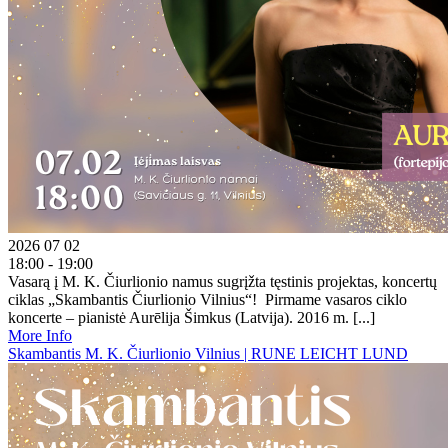
2026 07 02
18:00 - 19:00
Vasarą į M. K. Čiurlionio namus sugrįžta tęstinis projektas, koncertų
ciklas „Skambantis Čiurlionio Vilnius“! Pirmame vasaros ciklo
koncerte – pianistė Aurēlija Šimkus (Latvija). 2016 m. [...]
More Info
Skambantis M. K. Čiurlionio Vilnius | RUNE LEICHT LUND