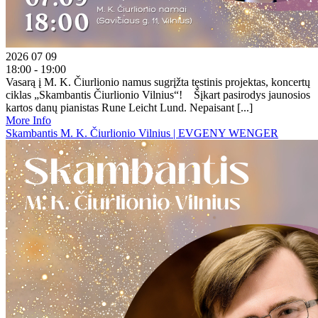
2026 07 09
18:00 - 19:00
Vasarą į M. K. Čiurlionio namus sugrįžta tęstinis projektas, koncertų
ciklas „Skambantis Čiurlionio Vilnius“! Šįkart pasirodys jaunosios
kartos danų pianistas Rune Leicht Lund. Nepaisant [...]
More Info
Skambantis M. K. Čiurlionio Vilnius | EVGENY WENGER