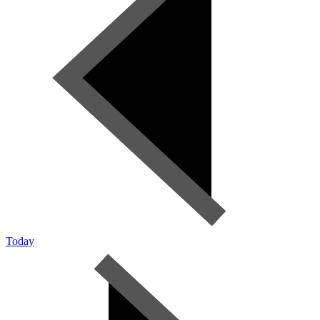
Today