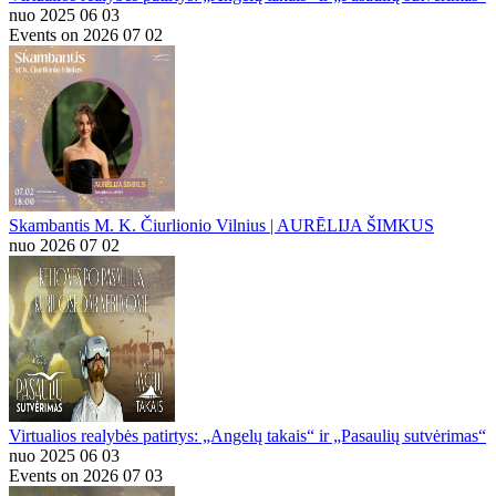
nuo 2025 06 03
Events on 2026 07 02
Skambantis M. K. Čiurlionio Vilnius | AURĒLIJA ŠIMKUS
nuo 2026 07 02
Virtualios realybės patirtys: „Angelų takais“ ir „Pasaulių sutvėrimas“
nuo 2025 06 03
Events on 2026 07 03