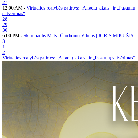
27
12:00 AM -
Virtualios realybės patirtys: „Angelų takais“ ir „Pasaulių
sutvėrimas“
28
29
30
6:00 PM -
Skambantis M. K. Čiurlionio Vilnius | JORIS MIKUŽIS
31
1
2
Virtualios realybės patirtys: „Angelų takais“ ir „Pasaulių sutvėrimas“