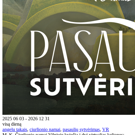
2025 06 03 - 2026 12 31
visą dieną
angelu takais
,
ciurlionio namai
,
pasaulių sytvėrimas
,
VR
M. K. Čiurlionio namai Vilniuje kviečia į dvi virtualias keliones: