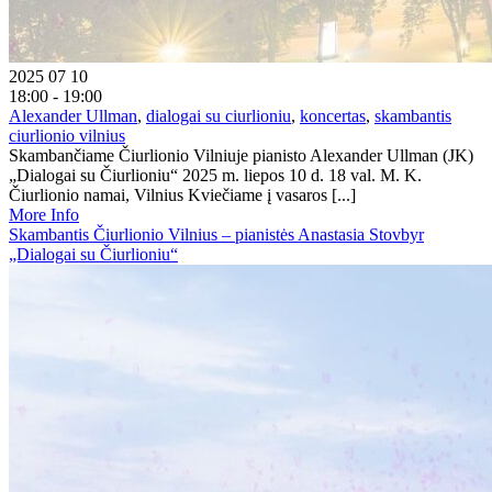
2025 07 10
18:00 - 19:00
Alexander Ullman
,
dialogai su ciurlioniu
,
koncertas
,
skambantis
ciurlionio vilnius
Skambančiame Čiurlionio Vilniuje pianisto Alexander Ullman (JK)
„Dialogai su Čiurlioniu“ 2025 m. liepos 10 d. 18 val. M. K.
Čiurlionio namai, Vilnius Kviečiame į vasaros [...]
More Info
Skambantis Čiurlionio Vilnius – pianistės Anastasia Stovbyr
„Dialogai su Čiurlioniu“