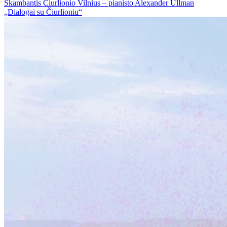
Skambantis Čiurlionio Vilnius – pianisto Alexander Ullman
„Dialogai su Čiurlioniu“