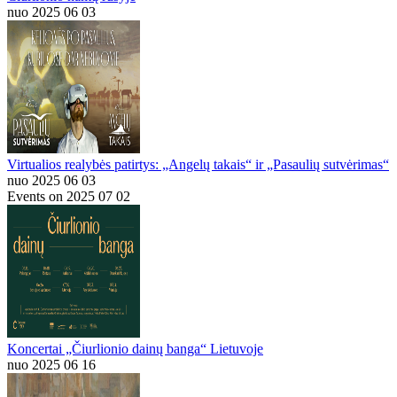
nuo 2025 06 03
Virtualios realybės patirtys: „Angelų takais“ ir „Pasaulių sutvėrimas“
nuo 2025 06 03
Events on 2025 07 02
Koncertai „Čiurlionio dainų banga“ Lietuvoje
nuo 2025 06 16