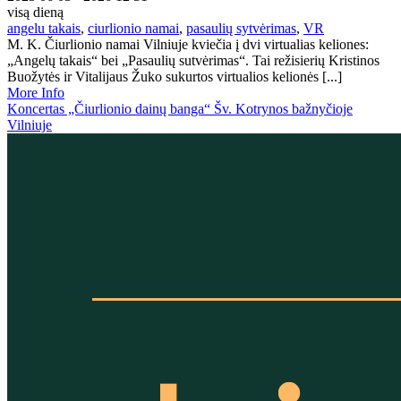
visą dieną
angelu takais
,
ciurlionio namai
,
pasaulių sytvėrimas
,
VR
M. K. Čiurlionio namai Vilniuje kviečia į dvi virtualias keliones:
„Angelų takais“ bei „Pasaulių sutvėrimas“. Tai režisierių Kristinos
Buožytės ir Vitalijaus Žuko sukurtos virtualios kelionės [...]
More Info
Koncertas „Čiurlionio dainų banga“ Šv. Kotrynos bažnyčioje
Vilniuje