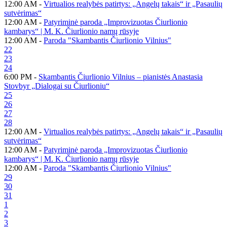
12:00 AM -
Virtualios realybės patirtys: „Angelų takais“ ir „Pasaulių
sutvėrimas“
12:00 AM -
Patyriminė paroda „Improvizuotas Čiurlionio
kambarys“ | M. K. Čiurlionio namų rūsyje
12:00 AM -
Paroda "Skambantis Čiurlionio Vilnius"
22
23
24
6:00 PM -
Skambantis Čiurlionio Vilnius – pianistės Anastasia
Stovbyr „Dialogai su Čiurlioniu“
25
26
27
28
12:00 AM -
Virtualios realybės patirtys: „Angelų takais“ ir „Pasaulių
sutvėrimas“
12:00 AM -
Patyriminė paroda „Improvizuotas Čiurlionio
kambarys“ | M. K. Čiurlionio namų rūsyje
12:00 AM -
Paroda "Skambantis Čiurlionio Vilnius"
29
30
31
1
2
3