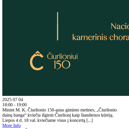
2025 07 04
18:00 - 19:00
Minint M. K. Čiurlionio 150-ąsias gimimo metines, „Čiurlionio
dainų banga“ kviečia išgirsti Čiurlionį kaip šiandienos kūrėją.
Liepos 4 d. 18 val. kviečiame visus į koncertą [...]
More Info