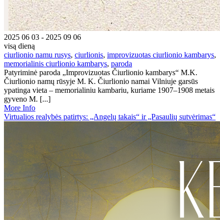
2025 06 03 - 2025 09 06
visą dieną
ciurlionio namu rusys
,
ciurlionis
,
improvizuotas ciurlionio kambarys
,
memorialinis ciurlionio kambarys
,
paroda
Patyriminė paroda „Improvizuotas Čiurlionio kambarys“ M.K.
Čiurlionio namų rūsyje M. K. Čiurlionio namai Vilniuje garsūs
ypatinga vieta – memorialiniu kambariu, kuriame 1907–1908 metais
gyveno M. [...]
More Info
Virtualios realybės patirtys: „Angelų takais“ ir „Pasaulių sutvėrimas“