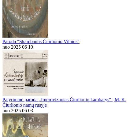
Paroda "Skambantis Čiurlionio Vilnius"
nuo 2025 06 10
Patyriminė paroda „Improvizuotas Čiurlionio kambarys“ | M. K.
Čiurlionio namų rūsyje
nuo 2025 06 03