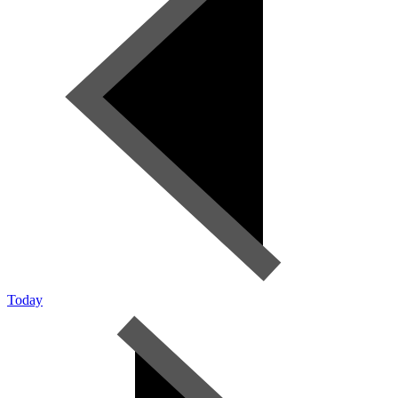
Today