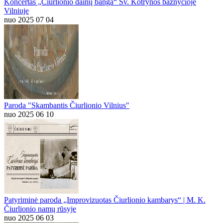
Koncertas „Čiurlionio dainų banga“ Šv. Kotrynos bažnyčioje
Vilniuje
nuo 2025 07 04
Paroda "Skambantis Čiurlionio Vilnius"
nuo 2025 06 10
Patyriminė paroda „Improvizuotas Čiurlionio kambarys“ | M. K.
Čiurlionio namų rūsyje
nuo 2025 06 03