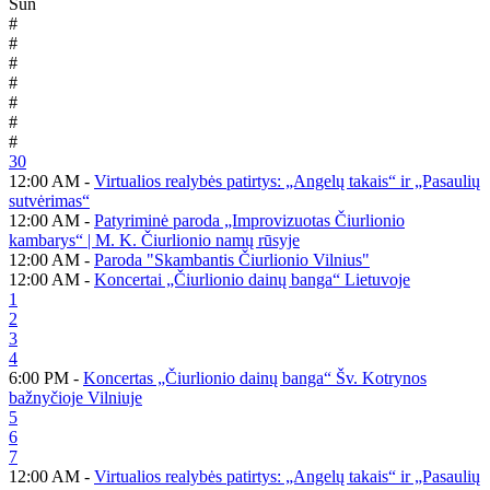
Sun
#
#
#
#
#
#
#
30
12:00 AM -
Virtualios realybės patirtys: „Angelų takais“ ir „Pasaulių
sutvėrimas“
12:00 AM -
Patyriminė paroda „Improvizuotas Čiurlionio
kambarys“ | M. K. Čiurlionio namų rūsyje
12:00 AM -
Paroda "Skambantis Čiurlionio Vilnius"
12:00 AM -
Koncertai „Čiurlionio dainų banga“ Lietuvoje
1
2
3
4
6:00 PM -
Koncertas „Čiurlionio dainų banga“ Šv. Kotrynos
bažnyčioje Vilniuje
5
6
7
12:00 AM -
Virtualios realybės patirtys: „Angelų takais“ ir „Pasaulių