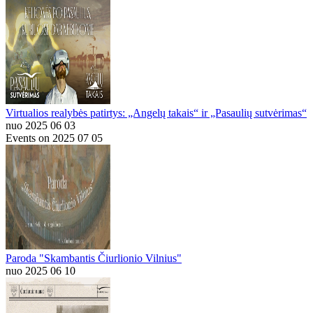
Virtualios realybės patirtys: „Angelų takais“ ir „Pasaulių sutvėrimas“
nuo 2025 06 03
Events on 2025 07 05
Paroda "Skambantis Čiurlionio Vilnius"
nuo 2025 06 10