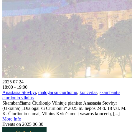
2025 07 24
18:00 - 19:00
Anastasia Stovbyr
,
dialogai su ciurlioniu
,
koncertas
,
skambantis
ciurlionio vilnius
Skambančiame Čiurlionio Vilniuje pianistė Anastasia Stovbyr
(Ukraina) „Dialogai su Čiurlioniu“ 2025 m. liepos 24 d. 18 val. M.
K. Čiurlionio namai, Vilnius Kviečiame į vasaros koncertą, [...]
More Info
Events on 2025 06 30