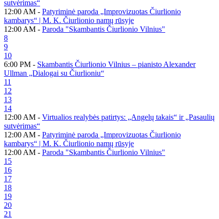
sutvėrimas“
12:00 AM -
Patyriminė paroda „Improvizuotas Čiurlionio
kambarys“ | M. K. Čiurlionio namų rūsyje
12:00 AM -
Paroda "Skambantis Čiurlionio Vilnius"
8
9
10
6:00 PM -
Skambantis Čiurlionio Vilnius – pianisto Alexander
Ullman „Dialogai su Čiurlioniu“
11
12
13
14
12:00 AM -
Virtualios realybės patirtys: „Angelų takais“ ir „Pasaulių
sutvėrimas“
12:00 AM -
Patyriminė paroda „Improvizuotas Čiurlionio
kambarys“ | M. K. Čiurlionio namų rūsyje
12:00 AM -
Paroda "Skambantis Čiurlionio Vilnius"
15
16
17
18
19
20
21