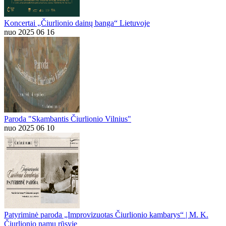
Koncertai „Čiurlionio dainų banga“ Lietuvoje
nuo 2025 06 16
Paroda "Skambantis Čiurlionio Vilnius"
nuo 2025 06 10
Patyriminė paroda „Improvizuotas Čiurlionio kambarys“ | M. K.
Čiurlionio namų rūsyje