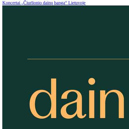
Koncertai „Čiurlionio dainų banga“ Lietuvoje