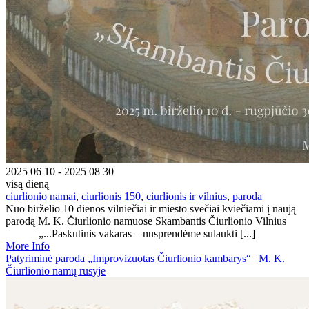
2025 06 10 - 2025 08 30
visą dieną
ciurlionio namai
,
ciurlionis 150
,
ciurlionis ir vilnius
,
paroda
Nuo birželio 10 dienos vilniečiai ir miesto svečiai kviečiami į naują
parodą M. K. Čiurlionio namuose Skambantis Čiurlionio Vilnius
„...Paskutinis vakaras – nusprendėme sulaukti [...]
More Info
Patyriminė paroda „Improvizuotas Čiurlionio kambarys“ | M. K.
Čiurlionio namų rūsyje