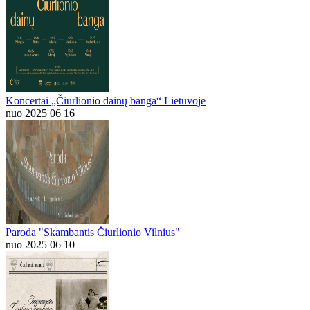
Koncertai „Čiurlionio dainų banga“ Lietuvoje
nuo 2025 06 16
Paroda "Skambantis Čiurlionio Vilnius"
nuo 2025 06 10