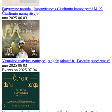
Patyriminė paroda „Improvizuotas Čiurlionio kambarys“ | M. K.
Čiurlionio namų rūsyje
nuo 2025 06 03
Virtualios realybės patirtys: „Angelų takais“ ir „Pasaulių sutvėrimas“
nuo 2025 06 03
Events on 2025 07 04