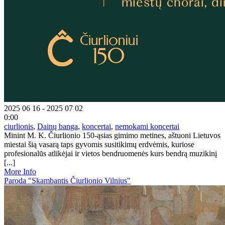
2025 06 16 - 2025 07 02
0:00
ciurlionis
,
Dainų banga
,
koncertai
,
nemokami koncertai
Minint M. K. Čiurlionio 150-ąsias gimimo metines, aštuoni Lietuvos
miestai šią vasarą taps gyvomis susitikimų erdvėmis, kuriose
profesionalūs atlikėjai ir vietos bendruomenės kurs bendrą muzikinį
[...]
More Info
Paroda "Skambantis Čiurlionio Vilnius"