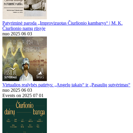
Patyriminė paroda „Improvizuotas Čiurlionio kambarys“ | M. K.
Čiurlionio namų rūsyje
nuo 2025 06 03
Virtualios realybės patirtys: „Angelų takais“ ir „Pasaulių sutvėrimas“
nuo 2025 06 03
Events on 2025 07 01