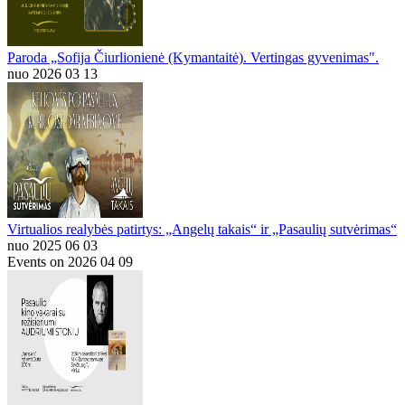
Paroda „Sofija Čiurlionienė (Kymantaitė). Vertingas gyvenimas".
nuo 2026 03 13
Virtualios realybės patirtys: „Angelų takais“ ir „Pasaulių sutvėrimas“
nuo 2025 06 03
Events on 2026 04 09