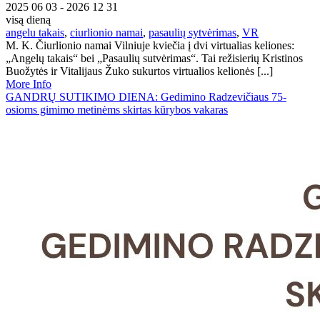
2025 06 03 - 2026 12 31
visą dieną
angelu takais
,
ciurlionio namai
,
pasaulių sytvėrimas
,
VR
M. K. Čiurlionio namai Vilniuje kviečia į dvi virtualias keliones:
„Angelų takais“ bei „Pasaulių sutvėrimas“. Tai režisierių Kristinos
Buožytės ir Vitalijaus Žuko sukurtos virtualios kelionės [...]
More Info
GANDRŲ SUTIKIMO DIENA: Gedimino Radzevičiaus 75-
osioms gimimo metinėms skirtas kūrybos vakaras