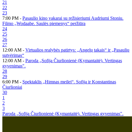
21
22
23
7:00 PM -
Pasaulio kino vakarai su režisieriumi Audriumi Stoniu.
Filmo „Wodaabe. Saulės piemenys“ peržiūra
24
25
26
27
12:00 AM -
Virtualios realybės patirtys: „Angelų takais“ ir „Pasaulių
sutvėrimas“
12:00 AM -
Paroda „Sofija Čiurlionienė (Kymantaitė). Vertingas
gyvenimas".
28
29
6:00 PM -
Spektaklis „Himnas meilei“. Sofija ir Konstantinas
Čiurlioniai
30
1
2
3
Paroda „Sofija Čiurlionienė (Kymantaitė). Vertingas gyvenimas".