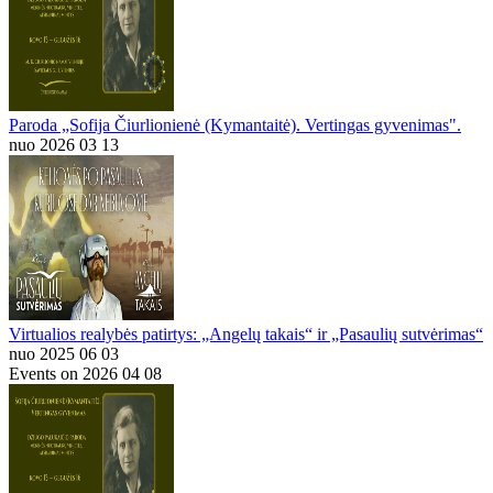
Paroda „Sofija Čiurlionienė (Kymantaitė). Vertingas gyvenimas".
nuo 2026 03 13
Virtualios realybės patirtys: „Angelų takais“ ir „Pasaulių sutvėrimas“
nuo 2025 06 03
Events on 2026 04 08