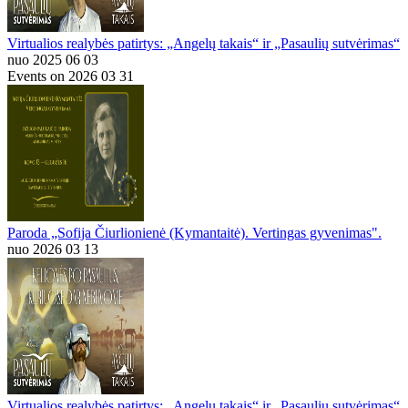
Virtualios realybės patirtys: „Angelų takais“ ir „Pasaulių sutvėrimas“
nuo 2025 06 03
Events on 2026 03 31
Paroda „Sofija Čiurlionienė (Kymantaitė). Vertingas gyvenimas".
nuo 2026 03 13
Virtualios realybės patirtys: „Angelų takais“ ir „Pasaulių sutvėrimas“