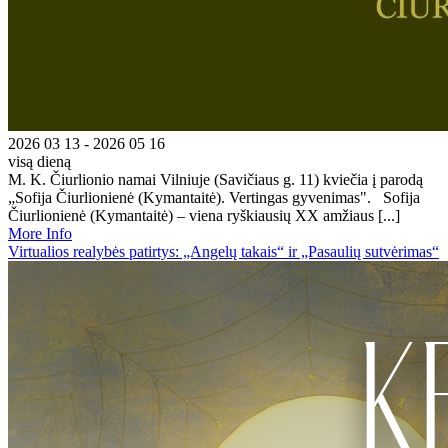
2026 03 13 - 2026 05 16
visą dieną
M. K. Čiurlionio namai Vilniuje (Savičiaus g. 11) kviečia į parodą
„Sofija Čiurlionienė (Kymantaitė). Vertingas gyvenimas". Sofija
Čiurlionienė (Kymantaitė) – viena ryškiausių XX amžiaus [...]
More Info
Virtualios realybės patirtys: „Angelų takais“ ir „Pasaulių sutvėrimas“