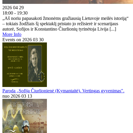
2026 04 29
18:00 - 19:30
„Aš noriu papasakoti žmonėms gražiausią Lietuvoje meilės istoriją“
– tokiais žodžiais šį spektaklį pristato jo režisierė ir scenarijaus
autorė, Sofijos ir Konstantino Čiurlionių tyrinėtoja Livija [...]
More Info
Events on 2026 03 30
Paroda „Sofija Čiurlionienė (Kymantaitė). Vertingas gyvenimas".
nuo 2026 03 13