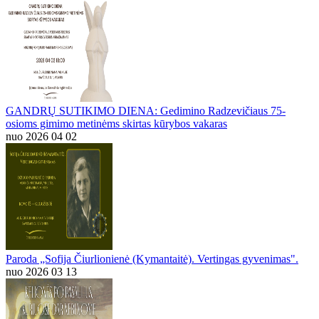
GANDRŲ SUTIKIMO DIENA: Gedimino Radzevičiaus 75-
osioms gimimo metinėms skirtas kūrybos vakaras
nuo 2026 04 02
Paroda „Sofija Čiurlionienė (Kymantaitė). Vertingas gyvenimas".
nuo 2026 03 13