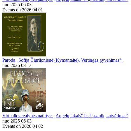
nuo 2025 06 03
Events on 2026 04 01
Paroda „Sofija Čiurlionienė (Kymantaitė). Vertingas gyvenimas".
nuo 2026 03 13
Virtualios realybės patirtys: „Angelų takais“ ir „Pasaulių sutvėrimas“
nuo 2025 06 03
Events on 2026 04 02