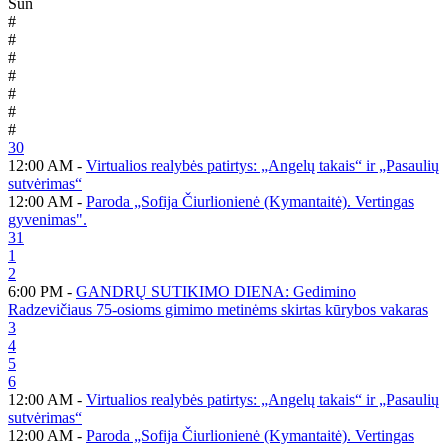
Sun
#
#
#
#
#
#
#
30
12:00 AM -
Virtualios realybės patirtys: „Angelų takais“ ir „Pasaulių
sutvėrimas“
12:00 AM -
Paroda „Sofija Čiurlionienė (Kymantaitė). Vertingas
gyvenimas".
31
1
2
6:00 PM -
GANDRŲ SUTIKIMO DIENA: Gedimino
Radzevičiaus 75-osioms gimimo metinėms skirtas kūrybos vakaras
3
4
5
6
12:00 AM -
Virtualios realybės patirtys: „Angelų takais“ ir „Pasaulių
sutvėrimas“
12:00 AM -
Paroda „Sofija Čiurlionienė (Kymantaitė). Vertingas