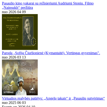
Pasaulio kino vakarai su režisieriumi Audriumi Stoniu. Filmo
„Nainsukh“ peržiūra
nuo 2026 04 09
Paroda „Sofija Čiurlionienė (Kymantaitė). Vertingas gyvenimas".
nuo 2026 03 13
Virtualios realybės patirtys: „Angelų takais“ ir „Pasaulių sutvėrimas“
nuo 2025 06 03
Events on 2026 04 10