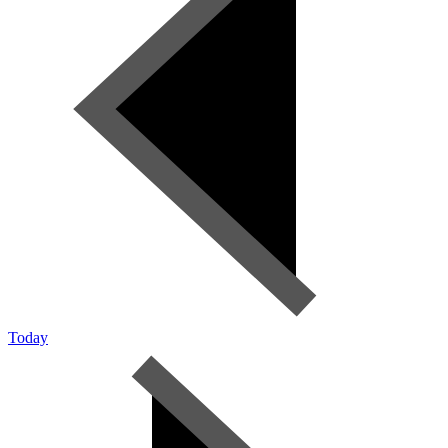
Today