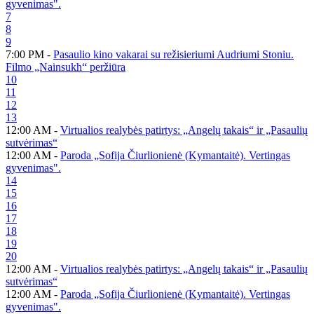
gyvenimas".
7
8
9
7:00 PM -
Pasaulio kino vakarai su režisieriumi Audriumi Stoniu.
Filmo „Nainsukh“ peržiūra
10
11
12
13
12:00 AM -
Virtualios realybės patirtys: „Angelų takais“ ir „Pasaulių
sutvėrimas“
12:00 AM -
Paroda „Sofija Čiurlionienė (Kymantaitė). Vertingas
gyvenimas".
14
15
16
17
18
19
20
12:00 AM -
Virtualios realybės patirtys: „Angelų takais“ ir „Pasaulių
sutvėrimas“
12:00 AM -
Paroda „Sofija Čiurlionienė (Kymantaitė). Vertingas
gyvenimas".