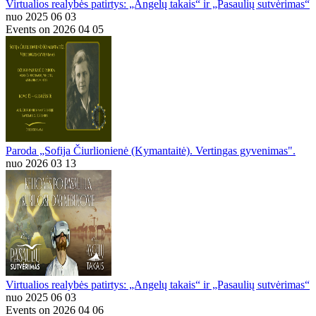
Virtualios realybės patirtys: „Angelų takais“ ir „Pasaulių sutvėrimas“
nuo 2025 06 03
Events on 2026 04 05
Paroda „Sofija Čiurlionienė (Kymantaitė). Vertingas gyvenimas".
nuo 2026 03 13
Virtualios realybės patirtys: „Angelų takais“ ir „Pasaulių sutvėrimas“
nuo 2025 06 03
Events on 2026 04 06