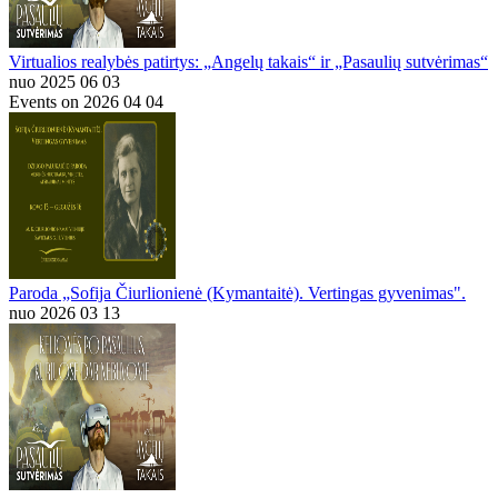
Virtualios realybės patirtys: „Angelų takais“ ir „Pasaulių sutvėrimas“
nuo 2025 06 03
Events on 2026 04 04
Paroda „Sofija Čiurlionienė (Kymantaitė). Vertingas gyvenimas".
nuo 2026 03 13