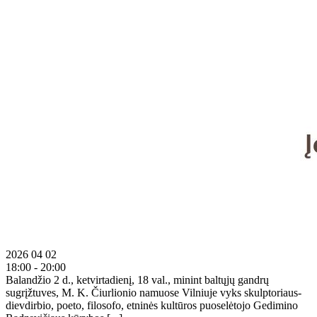
2026 04 02
18:00 - 20:00
Balandžio 2 d., ketvirtadienį, 18 val., minint baltųjų gandrų
sugrįžtuves, M. K. Čiurlionio namuose Vilniuje vyks skulptoriaus-
dievdirbio, poeto, filosofo, etninės kultūros puoselėtojo Gedimino