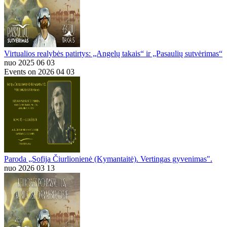
Virtualios realybės patirtys: „Angelų takais“ ir „Pasaulių sutvėrimas“
nuo 2025 06 03
Events on 2026 04 03
Paroda „Sofija Čiurlionienė (Kymantaitė). Vertingas gyvenimas".
nuo 2026 03 13