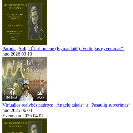
Paroda „Sofija Čiurlionienė (Kymantaitė). Vertingas gyvenimas".
nuo 2026 03 13
Virtualios realybės patirtys: „Angelų takais“ ir „Pasaulių sutvėrimas“
nuo 2025 06 03
Events on 2026 04 07