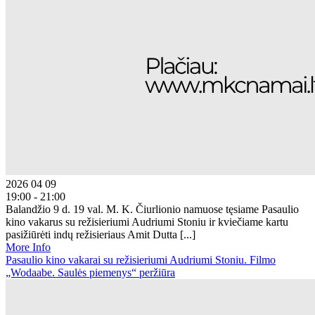
2026 04 09
19:00 - 21:00
Balandžio 9 d. 19 val. M. K. Čiurlionio namuose tęsiame Pasaulio
kino vakarus su režisieriumi Audriumi Stoniu ir kviečiame kartu
pasižiūrėti indų režisieriaus Amit Dutta [...]
More Info
Pasaulio kino vakarai su režisieriumi Audriumi Stoniu. Filmo
„Wodaabe. Saulės piemenys“ peržiūra