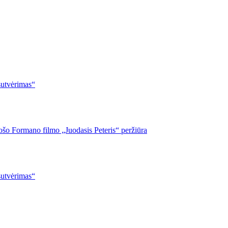
 sutvėrimas“
lošo Formano filmo „Juodasis Peteris“ peržiūra
 sutvėrimas“