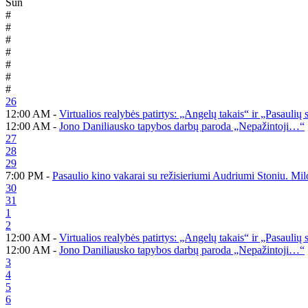
Sun
#
#
#
#
#
#
#
26
12:00 AM -
Virtualios realybės patirtys: „Angelų takais“ ir „Pasaulių
12:00 AM -
Jono Daniliausko tapybos darbų paroda „Nepažintoji…“
27
28
29
7:00 PM -
Pasaulio kino vakarai su režisieriumi Audriumi Stoniu. Mi
30
31
1
2
12:00 AM -
Virtualios realybės patirtys: „Angelų takais“ ir „Pasaulių
12:00 AM -
Jono Daniliausko tapybos darbų paroda „Nepažintoji…“
3
4
5
6