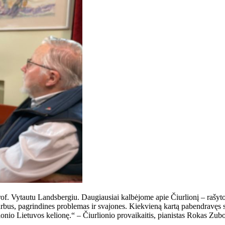
of. Vytautu Landsbergiu. Daugiausiai kalbėjome apie Čiurlionį – rašytoją
 darbus, pagrindines problemas ir svajones. Kiekvieną kartą pabendravęs 
lionio Lietuvos kelionę.“ – Čiurlionio provaikaitis, pianistas Rokas Zub