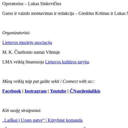
Operatorius – Lukas Sinkevičius
Garso ir vaizdo montavimas ir redakcija – Giedrius Kriūnas ir Lukas 
Organizatoriai:
Lietuvos muziejų asociacija
M. K. Čiurlionio namai Vilniuje
LMA veiklą finansuoja
Lietuvos kultūros taryba
.
Mūsų veiklą taip pat galite sekti / Connect with us::
Facebook
|
Instragram
|
Youtube
|
ČNaujienlaiškis
Kiti susiję straipsniai:
„Laiškai į Uosto gatvę“ | Kūrybinė komanda