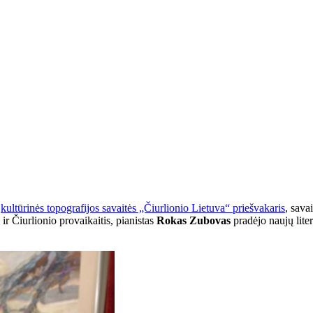
s
kultūrinės topografijos savaitės „Čiurlionio Lietuva“ priešvakaris
, sava
ir Čiurlionio provaikaitis, pianistas
Rokas Zubovas
pradėjo naujų liter