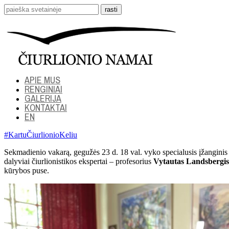
APIE MUS
RENGINIAI
GALERIJA
KONTAKTAI
EN
#KartuČiurlionioKeliu
Sekmadienio vakarą, gegužės 23 d. 18 val. vyko specialusis įžangini
dalyviai čiurlionistikos ekspertai – profesorius
Vytautas Landsbergis
kūrybos puse.