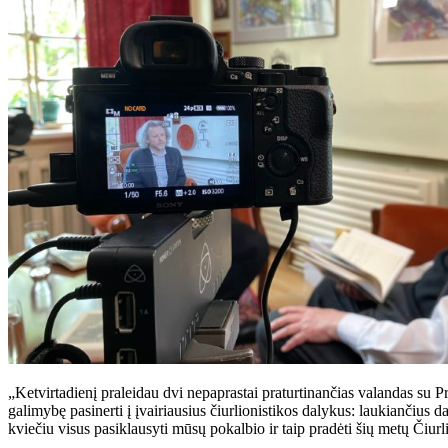
„Ketvirtadienį praleidau dvi nepaprastai praturtinančias valandas su Pr
galimybę pasinerti į įvairiausius čiurlionistikos dalykus: laukiančius
kviečiu visus pasiklausyti mūsų pokalbio ir taip pradėti šių metų Čiur