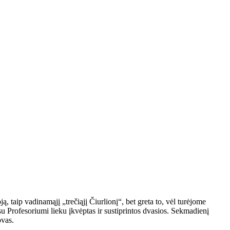
, taip vadinamąjį „trečiąjį Čiurlionį“, bet greta to, vėl turėjome
su Profesoriumi lieku įkvėptas ir sustiprintos dvasios. Sekmadienį
ovas.