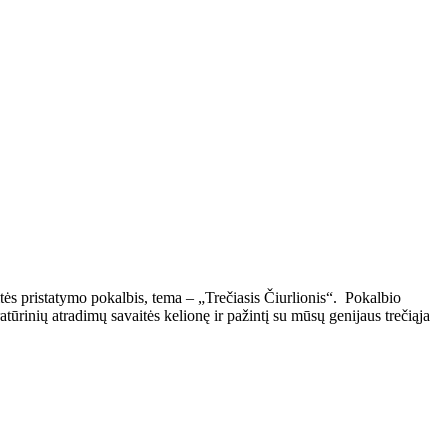
itės pristatymo pokalbis, tema – „Trečiasis Čiurlionis“. Pokalbio
atūrinių atradimų savaitės kelionę ir pažintį su mūsų genijaus trečiąja