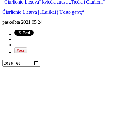
„Čiurlionio Lietuva“ kviečia atrasti „Trečiąjį Čiurlionį“
Čiurlionio Lietuva | „Laiškai į Uosto gatvę“
paskelbta
2021 05 24