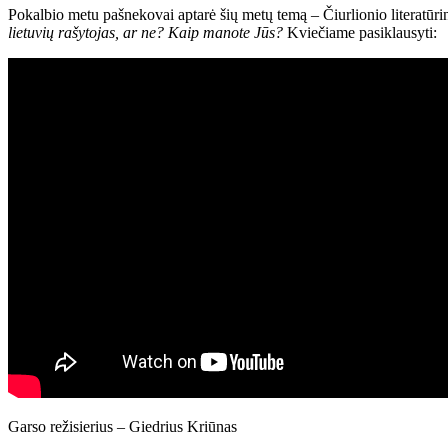
Pokalbio metu pašnekovai aptarė šių metų temą – Čiurlionio literatūri
lietuvių rašytojas, ar ne? Kaip manote Jūs?
Kviečiame pasiklausyti:
Garso režisierius – Giedrius Kriūnas