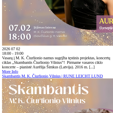
2026 07 02
18:00 - 19:00
Vasarą į M. K. Čiurlionio namus sugrįžta tęstinis projektas, koncertų
ciklas „Skambantis Čiurlionio Vilnius“! Pirmame vasaros ciklo
koncerte – pianistė Aurēlija Šimkus (Latvija). 2016 m. [...]
More Info
Skambantis M. K. Čiurlionio Vilnius | RUNE LEICHT LUND