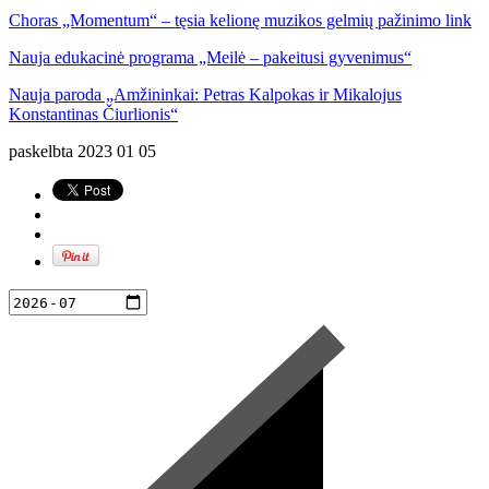
Choras „Momentum“ – tęsia kelionę muzikos gelmių pažinimo link
Nauja edukacinė programa „Meilė – pakeitusi gyvenimus“
Nauja paroda „Amžininkai: Petras Kalpokas ir Mikalojus
Konstantinas Čiurlionis“
paskelbta
2023 01 05