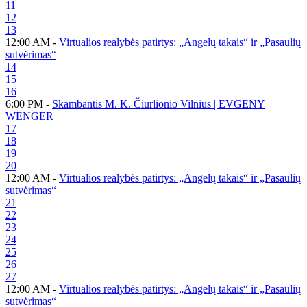
11
12
13
12:00 AM -
Virtualios realybės patirtys: „Angelų takais“ ir „Pasaulių
sutvėrimas“
14
15
16
6:00 PM -
Skambantis M. K. Čiurlionio Vilnius | EVGENY
WENGER
17
18
19
20
12:00 AM -
Virtualios realybės patirtys: „Angelų takais“ ir „Pasaulių
sutvėrimas“
21
22
23
24
25
26
27
12:00 AM -
Virtualios realybės patirtys: „Angelų takais“ ir „Pasaulių
sutvėrimas“