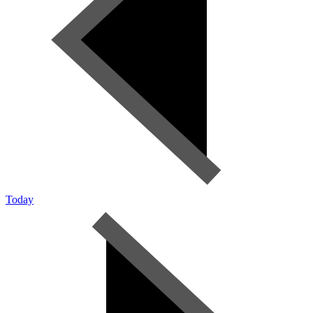
Today