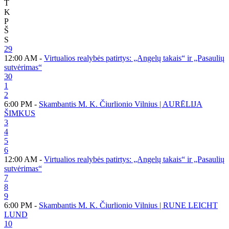
T
K
P
Š
S
29
12:00 AM -
Virtualios realybės patirtys: „Angelų takais“ ir „Pasaulių
sutvėrimas“
30
1
2
6:00 PM -
Skambantis M. K. Čiurlionio Vilnius | AURĒLIJA
ŠIMKUS
3
4
5
6
12:00 AM -
Virtualios realybės patirtys: „Angelų takais“ ir „Pasaulių
sutvėrimas“
7
8
9
6:00 PM -
Skambantis M. K. Čiurlionio Vilnius | RUNE LEICHT
LUND
10