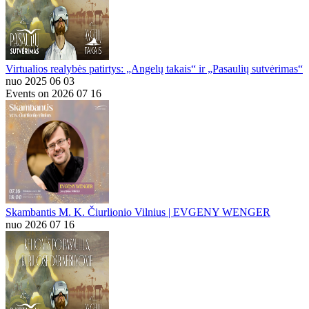
Virtualios realybės patirtys: „Angelų takais“ ir „Pasaulių sutvėrimas“
nuo 2025 06 03
Events on 2026 07 16
Skambantis M. K. Čiurlionio Vilnius | EVGENY WENGER
nuo 2026 07 16