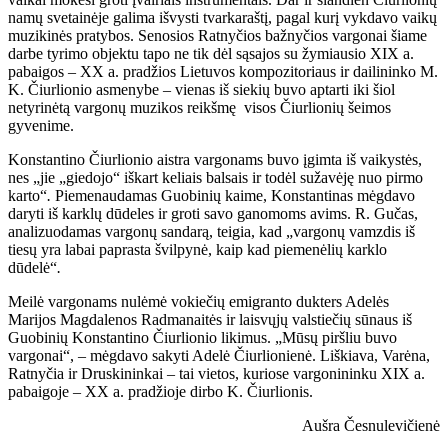
namų svetainėje galima išvysti tvarkaraštį, pagal kurį vykdavo vaikų
muzikinės pratybos. Senosios Ratnyčios bažnyčios vargonai šiame
darbe tyrimo objektu tapo ne tik dėl sąsajos su žymiausio XIX a.
pabaigos – XX a. pradžios Lietuvos kompozitoriaus ir dailininko M.
K. Čiurlionio asmenybe – vienas iš siekių buvo aptarti iki šiol
netyrinėtą vargonų muzikos reikšmę visos Čiurlionių šeimos
gyvenime.
Konstantino Čiurlionio aistra vargonams buvo įgimta iš vaikystės,
nes „jie „giedojo“ iškart keliais balsais ir todėl sužavėję nuo pirmo
karto“
.
Piemenaudamas Guobinių kaime, Konstantinas mėgdavo
daryti iš karklų dūdeles ir groti savo ganomoms avims. R. Gučas,
analizuodamas vargonų sandarą, teigia, kad „vargonų vamzdis iš
tiesų yra labai paprasta švilpynė, kaip kad piemenėlių karklo
dūdelė“
.
Meilė vargonams nulėmė vokiečių emigranto dukters Adelės
Marijos Magdalenos Radmanaitės ir laisvųjų valstiečių sūnaus iš
Guobinių Konstantino Čiurlionio likimus. „Mūsų piršliu buvo
vargonai“, – mėgdavo sakyti Adelė Čiurlionienė. Liškiava, Varėna,
Ratnyčia ir Druskininkai – tai vietos, kuriose vargonininku XIX a.
pabaigoje – XX a. pradžioje dirbo K. Čiurlionis.
Aušra Česnulevičienė