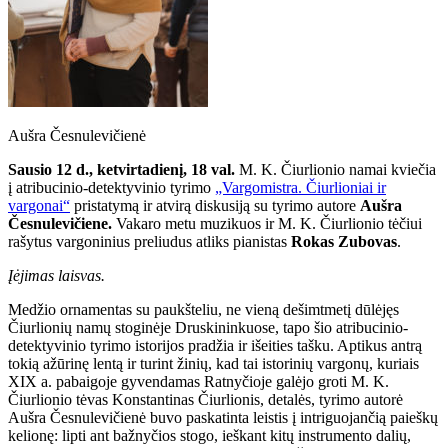
Aušra Česnulevičienė
Sausio 12 d., ketvirtadienį, 18 val.
M. K. Čiurlionio namai kviečia
į atribucinio-detektyvinio tyrimo
„Vargomistra. Čiurlioniai ir
vargonai“
pristatymą ir atvirą diskusiją su tyrimo autore
Aušra
Česnulevičiene.
Vakaro metu muzikuos ir M. K. Čiurlionio tėčiui
rašytus vargoninius preliudus atliks pianistas
Rokas Zubovas
.
Įėjimas laisvas.
Medžio ornamentas su paukšteliu, ne vieną dešimtmetį dūlėjęs
Čiurlionių namų stoginėje Druskininkuose, tapo šio atribucinio-
detektyvinio tyrimo istorijos pradžia ir išeities tašku. Aptikus antrą
tokią ažūrinę lentą ir turint žinių, kad tai istorinių vargonų, kuriais
XIX a. pabaigoje gyvendamas Ratnyčioje galėjo groti M. K.
Čiurlionio tėvas Konstantinas Čiurlionis, detalės, tyrimo autorė
Aušra Česnulevičienė buvo paskatinta leistis į intriguojančią paieškų
kelionę: lipti ant bažnyčios stogo, ieškant kitų instrumento dalių,