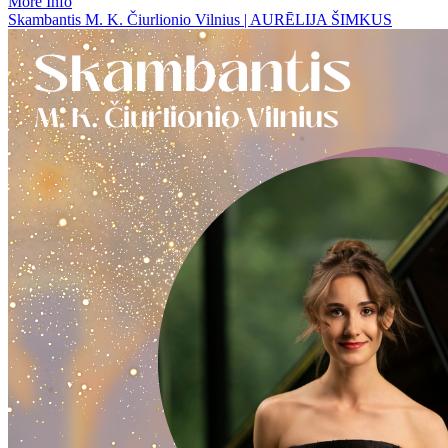
More Info
Skambantis M. K. Čiurlionio Vilnius | AURĒLIJA ŠIMKUS