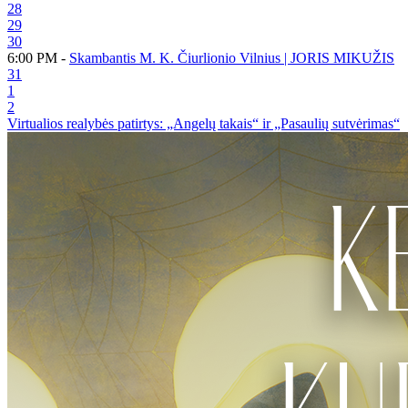
28
29
30
6:00 PM -
Skambantis M. K. Čiurlionio Vilnius | JORIS MIKUŽIS
31
1
2
Virtualios realybės patirtys: „Angelų takais“ ir „Pasaulių sutvėrimas“