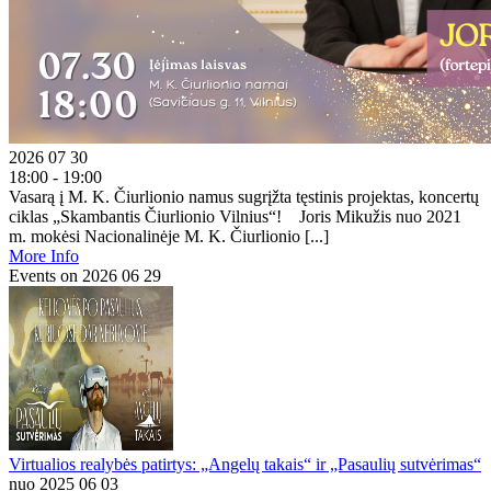
2026 07 30
18:00 - 19:00
Vasarą į M. K. Čiurlionio namus sugrįžta tęstinis projektas, koncertų
ciklas „Skambantis Čiurlionio Vilnius“! Joris Mikužis nuo 2021
m. mokėsi Nacionalinėje M. K. Čiurlionio [...]
More Info
Events on 2026 06 29
Virtualios realybės patirtys: „Angelų takais“ ir „Pasaulių sutvėrimas“
nuo 2025 06 03