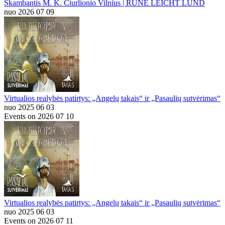
Skambantis M. K. Čiurlionio Vilnius | RUNE LEICHT LUND
nuo 2026 07 09
Virtualios realybės patirtys: „Angelų takais“ ir „Pasaulių sutvėrimas“
nuo 2025 06 03
Events on 2026 07 10
Virtualios realybės patirtys: „Angelų takais“ ir „Pasaulių sutvėrimas“
nuo 2025 06 03
Events on 2026 07 11