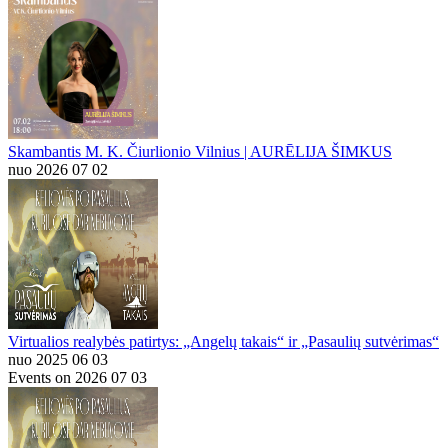
Skambantis M. K. Čiurlionio Vilnius | AURĒLIJA ŠIMKUS
nuo 2026 07 02
Virtualios realybės patirtys: „Angelų takais“ ir „Pasaulių sutvėrimas“
nuo 2025 06 03
Events on 2026 07 03