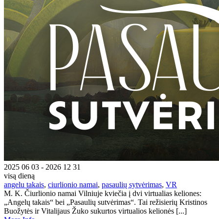
2025 06 03 - 2026 12 31
visą dieną
angelu takais
,
ciurlionio namai
,
pasaulių sytvėrimas
,
VR
M. K. Čiurlionio namai Vilniuje kviečia į dvi virtualias keliones:
„Angelų takais“ bei „Pasaulių sutvėrimas“. Tai režisierių Kristinos
Buožytės ir Vitalijaus Žuko sukurtos virtualios kelionės [...]