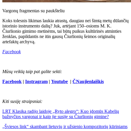
Vargonų fragmentas su paukšteliu
Koks tolesnis likimas laukia atrastų, daugiau nei šimtą metų dūlančių
istorinio instrumento dalių? Juk, artėjant 150–osioms M. K.
Čiurlionio gimimo metinėms, tai būtų puikus kultūrinės atminties
ženklas, papildantis ne itin gausų Čiurlionių šeimos originalių
artefaktų archyvą.
Facebook
Mūsų veiklą taip pat galite sekti:
Facebook
|
Instragram
|
Youtube
|
ČNaujienlaiškis
Kiti susiję straipsniai:
LRT Klasika radijo laidoje „Ryto alegro“: Kuo įdomūs Kabelių
bažnyčios vargonai ir kaip jie susiję su Čiurlionių gimine?
„Šviesos link“ skambant lietuvių ir užsienio kompozitorių kūriniams