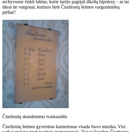
archyvuose rinkti faktus, kurie turėjo pagrįsti iškeltą hipotezę – ar tai
tikrai tie vargonai, kuriuos lietė Čiurlionių šeimos vargonininkų
pirštai?
Čiurlionių skambinimo tvarkaraštis
Čiurlionių šeimos gyvenimo kamertonas visada buvo muzika. Visi
vaikai mokėsi groti įvairiais instrumentais. Dar ir šiandien Čiurlionių