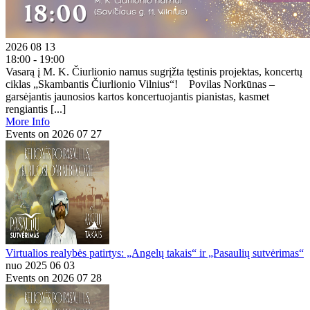
2026 08 13
18:00 - 19:00
Vasarą į M. K. Čiurlionio namus sugrįžta tęstinis projektas, koncertų
ciklas „Skambantis Čiurlionio Vilnius“! Povilas Norkūnas –
garsėjantis jaunosios kartos koncertuojantis pianistas, kasmet
rengiantis [...]
More Info
Events on 2026 07 27
Virtualios realybės patirtys: „Angelų takais“ ir „Pasaulių sutvėrimas“
nuo 2025 06 03
Events on 2026 07 28