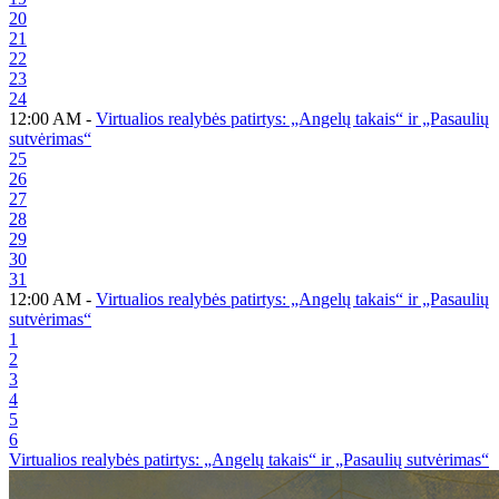
20
21
22
23
24
12:00 AM -
Virtualios realybės patirtys: „Angelų takais“ ir „Pasaulių
sutvėrimas“
25
26
27
28
29
30
31
12:00 AM -
Virtualios realybės patirtys: „Angelų takais“ ir „Pasaulių
sutvėrimas“
1
2
3
4
5
6
Virtualios realybės patirtys: „Angelų takais“ ir „Pasaulių sutvėrimas“