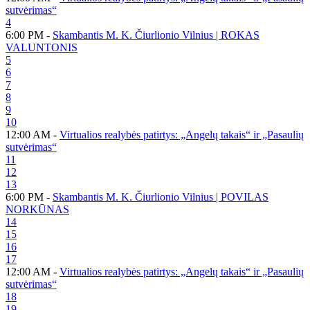
sutvėrimas“
4
6:00 PM -
Skambantis M. K. Čiurlionio Vilnius | ROKAS
VALUNTONIS
5
6
7
8
9
10
12:00 AM -
Virtualios realybės patirtys: „Angelų takais“ ir „Pasaulių
sutvėrimas“
11
12
13
6:00 PM -
Skambantis M. K. Čiurlionio Vilnius | POVILAS
NORKŪNAS
14
15
16
17
12:00 AM -
Virtualios realybės patirtys: „Angelų takais“ ir „Pasaulių
sutvėrimas“
18
19