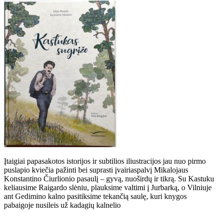
Įtaigiai papasakotos istorijos ir subtilios iliustracijos jau nuo pirmo
puslapio kviečia pažinti bei suprasti įvairiaspalvį Mikalojaus
Konstantino Čiurlionio pasaulį – gyvą, nuoširdų ir tikrą. Su Kastuku
keliausime Raigardo slėniu, plauksime valtimi į Jurbarką, o Vilniuje
ant Gedimino kalno pasitiksime tekančią saulę, kuri knygos
pabaigoje nusileis už kadagių kalnelio