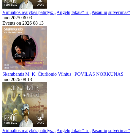
Virtualios realybės patirtys: „Angelų takais“ ir „Pasaulių sutvėrimas“
nuo 2025 06 03
Events on 2026 08 13
Skambantis M. K. Čiurlionio Vilnius | POVILAS NORKŪNAS
nuo 2026 08 13
Virtualios realybės patirtys: „Angelų takais“ ir „Pasaulių sutvėrimas“