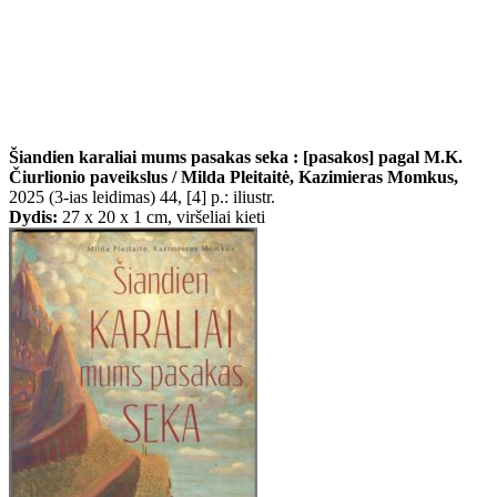
Šiandien karaliai mums pasakas seka : [pasakos] pagal M.K.
Čiurlionio paveikslus / Milda Pleitaitė, Kazimieras Momkus,
2025 (3-ias leidimas) 44, [4] p.: iliustr.
Dydis:
27 x 20 x 1 cm, viršeliai kieti