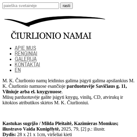
APIE MUS
RENGINIAI
GALERIJA
KONTAKTAI
EN
M. K. Čiurlionio namų leidinius galima įsigyti galima apsilankius M.
K. Čiurlionio namuose esančioje
parduotuvėje Savičiaus g. 11,
Vilniuje arba el. knygynuose
.
Mūsų parduotuvėje galite įsigyti knygų, vinilų, CD, atvirukų ir
kitokios atributikos skirtos M. K. Čiurlioniui.
Kastukas sugrįžo / Milda Pleitaitė, Kazimieras Momkus;
iliustravo Vaida Kunigėlytė,
2025, 79, [2] p.: iliustr.
Dydis:
28 x 21 x 1cm, viršeliai kieti