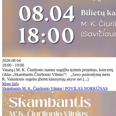
2026 08 04
18:00 - 19:00
Vasarą į M. K. Čiurlionio namus sugrįžta tęstinis projektas, koncertų
ciklas „Skambantis Čiurlionio Vilnius“! „Savo pasirodymų metu
R. Valuntonis sugeba įžiebti klausytojų akyse net [...]
More Info
Skambantis M. K. Čiurlionio Vilnius | POVILAS NORKŪNAS