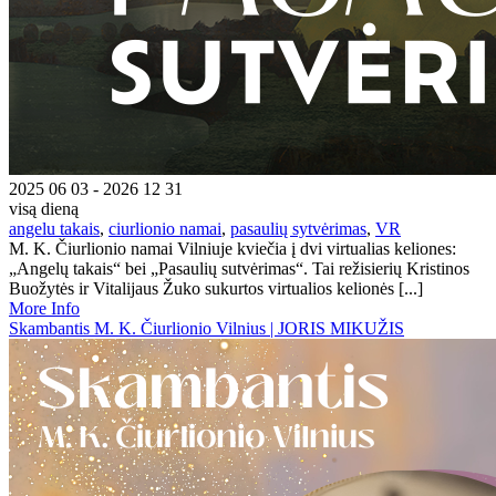
2025 06 03 - 2026 12 31
visą dieną
angelu takais
,
ciurlionio namai
,
pasaulių sytvėrimas
,
VR
M. K. Čiurlionio namai Vilniuje kviečia į dvi virtualias keliones:
„Angelų takais“ bei „Pasaulių sutvėrimas“. Tai režisierių Kristinos
Buožytės ir Vitalijaus Žuko sukurtos virtualios kelionės [...]
More Info
Skambantis M. K. Čiurlionio Vilnius | JORIS MIKUŽIS