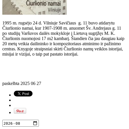
1995 m. rugsėjo 24 d. Vilniuje Savičiaus g. 11 buvo atidarytu
Čiurlionio namai, kur 1907-1908 m. anuomet Šv. Andrejaus g. 11
po studijų Varšuvos dailės mokykloje į Lietuvą sugrįžęs M. K.
Čiurlionis nuomojosi 17 m2 kambarį. Šiandien čia jau daugiau kaip
20 metų veikia dailininko ir kompozitoriaus atminimo ir pažinimo
centras. Knygoje straipsniai skirti Čiurlionio namų veiklos istorijai,
misijai ir vizijai, o taip pat pastato istorijai.
paskelbta
2025 06 27