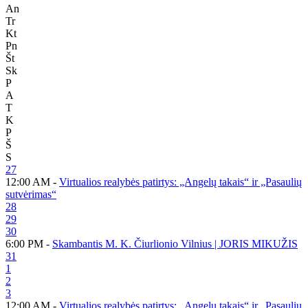
An
Tr
Kt
Pn
Št
Sk
P
A
T
K
P
Š
S
27
12:00 AM -
Virtualios realybės patirtys: „Angelų takais“ ir „Pasaulių
sutvėrimas“
28
29
30
6:00 PM -
Skambantis M. K. Čiurlionio Vilnius | JORIS MIKUŽIS
31
1
2
3
12:00 AM -
Virtualios realybės patirtys: „Angelų takais“ ir „Pasaulių