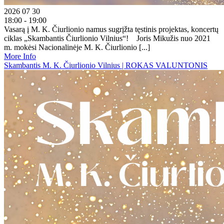
2026 07 30
18:00 - 19:00
Vasarą į M. K. Čiurlionio namus sugrįžta tęstinis projektas, koncertų
ciklas „Skambantis Čiurlionio Vilnius“! Joris Mikužis nuo 2021
m. mokėsi Nacionalinėje M. K. Čiurlionio [...]
More Info
Skambantis M. K. Čiurlionio Vilnius | ROKAS VALUNTONIS