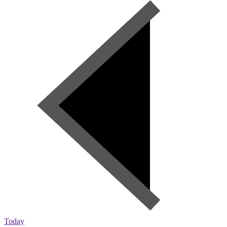
Today