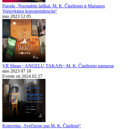
Paroda „Nuostabūs laiškai. M. K. Čiurlionio ir Marianos
Veriovkinos korespondencija“
nuo 2023 12 05
VR filmas ~ANGELŲ TAKAIS~ M. K. Čiurlionio namuose
nuo 2023 07 18
Events on 2024 02 27
Koncertas „Svečiuose pas M. K. Čiurlionį“