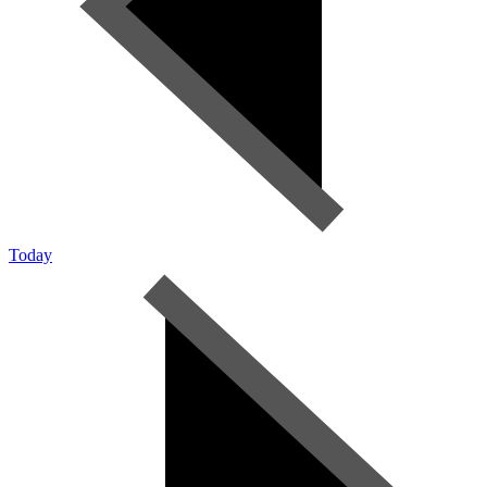
Today