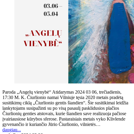
Paroda „Angelų vienybė“ Atidarymas 2024 03 06, trečiadienis,
17:30 M. K. Čiurlionio namai Vilniuje tęsia 2020 metais pradėtą
susitikimų ciklą „Čiurlionio gentis šiandien“. Šie susitikimai leidžia
lankytojams susipažinti su po visą pasaulį pasklidusios plačios
Čiurlionių genties atstovais, kurie šiandien save realizuoja pačiose
įvairiausiose kūrybos sferose. Pastaraisiais metais vyko Klivlende
gyvenančio ir kuriančio Jūrio Čiurlionio, vilnietės…
daugiau...