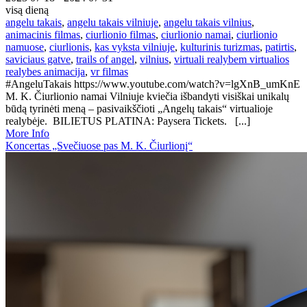
visą dieną
angelu takais
,
angelu takais vilniuje
,
angelu takais vilnius
,
animacinis filmas
,
ciurlionio filmas
,
ciurlionio namai
,
ciurlionio
namuose
,
ciurlionis
,
kas vyksta vilniuje
,
kulturinis turizmas
,
patirtis
,
saviciaus gatve
,
trails of angel
,
vilnius
,
virtuali realybem virtualios
realybes animacija
,
vr filmas
#AngeluTakais https://www.youtube.com/watch?v=lgXnB_umKnE
M. K. Čiurlionio namai Vilniuje kviečia išbandyti visiškai unikalų
būdą tyrinėti meną – pasivaikščioti „Angelų takais“ virtualioje
realybėje. BILIETUS PLATINA: Paysera Tickets. [...]
More Info
Koncertas „Svečiuose pas M. K. Čiurlionį“