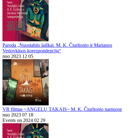
Paroda „Nuostabūs laiškai. M. K. Čiurlionio ir Marianos
Veriovkinos korespondencija“
nuo 2023 12 05
VR filmas ~ANGELŲ TAKAIS~ M. K. Čiurlionio namuose
nuo 2023 07 18
Events on 2024 02 29