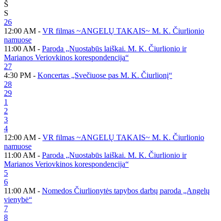
Š
S
26
12:00 AM -
VR filmas ~ANGELŲ TAKAIS~ M. K. Čiurlionio
namuose
11:00 AM -
Paroda „Nuostabūs laiškai. M. K. Čiurlionio ir
Marianos Veriovkinos korespondencija“
27
4:30 PM -
Koncertas „Svečiuose pas M. K. Čiurlionį“
28
29
1
2
3
4
12:00 AM -
VR filmas ~ANGELŲ TAKAIS~ M. K. Čiurlionio
namuose
11:00 AM -
Paroda „Nuostabūs laiškai. M. K. Čiurlionio ir
Marianos Veriovkinos korespondencija“
5
6
11:00 AM -
Nomedos Čiurlionytės tapybos darbų paroda „Angelų
vienybė“
7
8