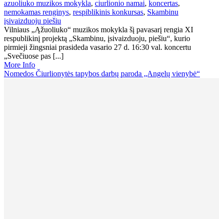
azuoliuko muzikos mokykla
,
ciurlionio namai
,
koncertas
,
nemokamas renginys
,
respiblikinis konkursas
,
Skambinu
įsivaizduoju piešiu
Vilniaus „Ąžuoliuko“ muzikos mokykla šį pavasarį rengia XI
respublikinį projektą „Skambinu, įsivaizduoju, piešiu“, kurio
pirmieji žingsniai prasideda vasario 27 d. 16:30 val. koncertu
„Svečiuose pas [...]
More Info
Nomedos Čiurlionytės tapybos darbų paroda „Angelų vienybė“