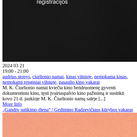
2024 03 21
19:00 - 21:00
audrius stonys
,
ciurlionio namai
,
kinas vilniuje
,
nemokama kinas
,
nemokami renginiai vilniuje
,
pasaulio kino vakarai
M. K. Čiurlionio namai kviečia kino bendruomenę gyventi
dokumentiniu kinu, tęsti įvairiaspalvio kino pažinimą ir susitikti
kovo 21 d. jaukioje M. K. Čiurlionio namų salėje [...]
More Info
„Gandrų sutikimo diena“ | Gedimino Radzevičiaus kūrybos vakaras