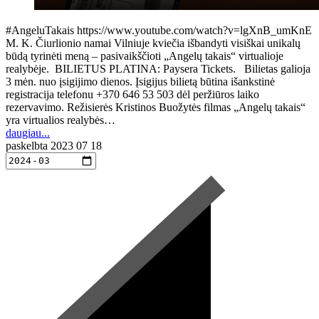
#AngeluTakais https://www.youtube.com/watch?v=lgXnB_umKnE
M. K. Čiurlionio namai Vilniuje kviečia išbandyti visiškai unikalų
būdą tyrinėti meną – pasivaikščioti „Angelų takais“ virtualioje
realybėje. BILIETUS PLATINA: Paysera Tickets. Bilietas galioja
3 mėn. nuo įsigijimo dienos. Įsigijus bilietą būtina išankstinė
registracija telefonu +370 646 53 503 dėl peržiūros laiko
rezervavimo. Režisierės Kristinos Buožytės filmas „Angelų takais“
yra virtualios realybės…
daugiau...
paskelbta
2023 07 18