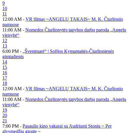
9
10
11
12:00 AM -
VR filmas ~ANGELŲ TAKAIS~ M. K. Čiurlionio
namuose
11:00 AM -
Nomedos Čiurlionytės tapybos darbų paroda „Angelų
vienybė“
12
13
6:00 PM -
„Šventmarė“ | Sofijos Kymantaitės-Čiurlionienės
gimtadienis
14
15
16
17
18
12:00 AM -
VR filmas ~ANGELŲ TAKAIS~ M. K. Čiurlionio
namuose
11:00 AM -
Nomedos Čiurlionytės tapybos darbų paroda „Angelų
vienybė“
19
20
21
7:00 PM -
Pasaulio kino vakarai su Audriumi Stoniu ~ Per
alyvmedžių giraitę ~