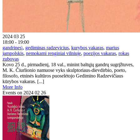
2024 03 25
18:00 - 19:00
gandrines\
,
gediminas radzevicius
,
kurybos vakaras
,
marius
jampolskis
,
nemokami renginiai vilniuje
,
poezijos vakaras
,
rokas
zubovas
Kovo 25 d., pirmadienį, 18 val., minint baltųjų gandrų sugrįžtuves,
M. K. Čiurlionio namuose vyks skulptoriaus-dievdirbio, poeto,
filosofo, etninės kultūros puoselėtojo Gedimino Radzevičiaus
kūrybos vakaras. [...]
More Info
Events on 2024 02 26