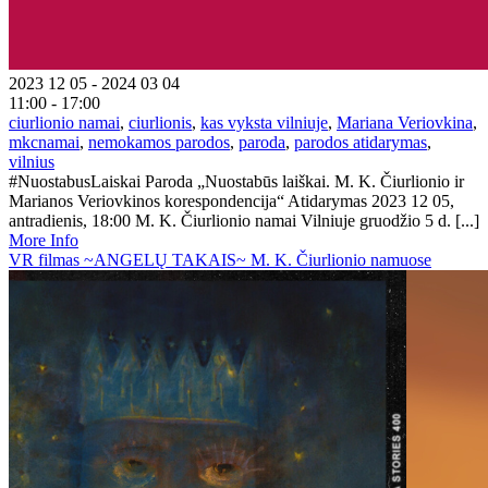
2023 12 05 - 2024 03 04
11:00 - 17:00
ciurlionio namai
,
ciurlionis
,
kas vyksta vilniuje
,
Mariana Veriovkina
,
mkcnamai
,
nemokamos parodos
,
paroda
,
parodos atidarymas
,
vilnius
#NuostabusLaiskai Paroda „Nuostabūs laiškai. M. K. Čiurlionio ir
Marianos Veriovkinos korespondencija“ Atidarymas 2023 12 05,
antradienis, 18:00 M. K. Čiurlionio namai Vilniuje gruodžio 5 d. [...]
More Info
VR filmas ~ANGELŲ TAKAIS~ M. K. Čiurlionio namuose