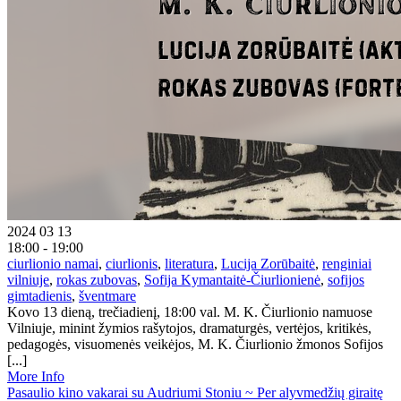
2024 03 13
18:00 - 19:00
ciurlionio namai
,
ciurlionis
,
literatura
,
Lucija Zorūbaitė
,
renginiai
vilniuje
,
rokas zubovas
,
Sofija Kymantaitė-Čiurlionienė
,
sofijos
gimtadienis
,
šventmare
Kovo 13 dieną, trečiadienį, 18:00 val. M. K. Čiurlionio namuose
Vilniuje, minint žymios rašytojos, dramaturgės, vertėjos, kritikės,
pedagogės, visuomenės veikėjos, M. K. Čiurlionio žmonos Sofijos
[...]
More Info
Pasaulio kino vakarai su Audriumi Stoniu ~ Per alyvmedžių giraitę