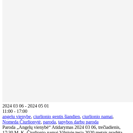
2024 03 06 - 2024 05 01
11:00 - 17:00
angelu vienybe
,
ciurlionio gentis šiandien
,
ciurlionio namai
,
Nomeda Čiurlionytė
,
paroda
,
tapybos darbų paroda
Paroda „Angelų vienybė“ Atidarymas 2024 03 06, trečiadienis,
17:30 M. K. Čiurlionio namai Vilniuje tęsia 2020 metais pradėtą