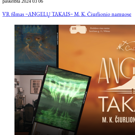
paskelbta
2024 03 06
VR filmas ~ANGELŲ TAKAIS~ M. K. Čiurlionio namuose