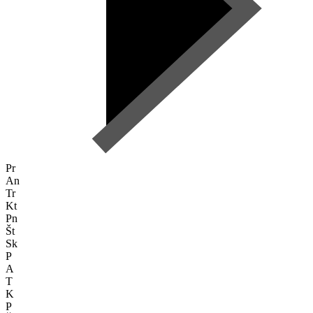
Pr
An
Tr
Kt
Pn
Št
Sk
P
A
T
K
P