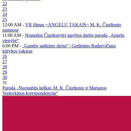
22
23
24
25
12:00 AM -
VR filmas ~ANGELŲ TAKAIS~ M. K. Čiurlionio
namuose
11:00 AM -
Nomedos Čiurlionytės tapybos darbų paroda „Angelų
vienybė“
6:00 PM -
„Gandrų sutikimo diena“ | Gedimino Radzevičiaus
kūrybos vakaras
26
27
28
29
30
31
Paroda „Nuostabūs laiškai. M. K. Čiurlionio ir Marianos
Veriovkinos korespondencija“