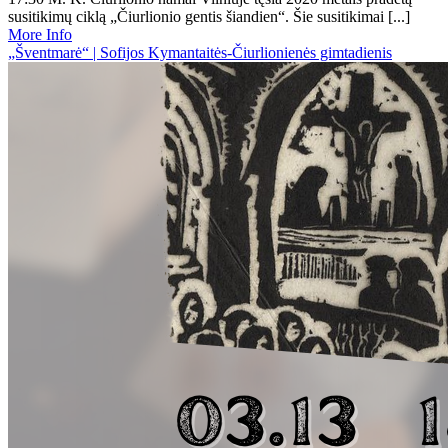
susitikimų ciklą „Čiurlionio gentis šiandien“. Šie susitikimai [...]
More Info
„Šventmarė“ | Sofijos Kymantaitės-Čiurlionienės gimtadienis