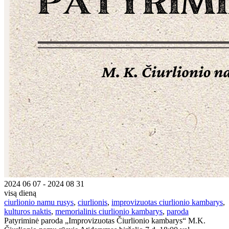
2024 06 07 - 2024 08 31
visą dieną
ciurlionio namu rusys
,
ciurlionis
,
improvizuotas ciurlionio kambarys
,
kulturos naktis
,
memorialinis ciurlionio kambarys
,
paroda
Patyriminė paroda „Improvizuotas Čiurlionio kambarys“ M.K.