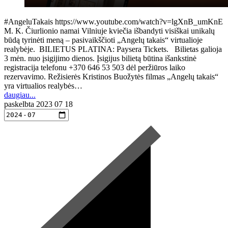
#AngeluTakais https://www.youtube.com/watch?v=lgXnB_umKnE
M. K. Čiurlionio namai Vilniuje kviečia išbandyti visiškai unikalų
būdą tyrinėti meną – pasivaikščioti „Angelų takais“ virtualioje
realybėje. BILIETUS PLATINA: Paysera Tickets. Bilietas galioja
3 mėn. nuo įsigijimo dienos. Įsigijus bilietą būtina išankstinė
registracija telefonu +370 646 53 503 dėl peržiūros laiko
rezervavimo. Režisierės Kristinos Buožytės filmas „Angelų takais“
yra virtualios realybės…
daugiau...
paskelbta
2023 07 18