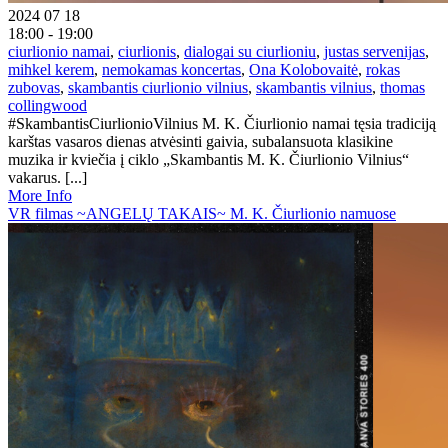
2024 07 18
18:00 - 19:00
ciurlionio namai
,
ciurlionis
,
dialogai su ciurlioniu
,
justas servenijas
,
mihkel kerem
,
nemokamas koncertas
,
Ona Kolobovaitė
,
rokas
zubovas
,
skambantis ciurlionio vilnius
,
skambantis vilnius
,
thomas
collingwood
#SkambantisCiurlionioVilnius M. K. Čiurlionio namai tęsia tradiciją
karštas vasaros dienas atvėsinti gaivia, subalansuota klasikine
muzika ir kviečia į ciklo „Skambantis M. K. Čiurlionio Vilnius“
vakarus. [...]
More Info
VR filmas ~ANGELŲ TAKAIS~ M. K. Čiurlionio namuose