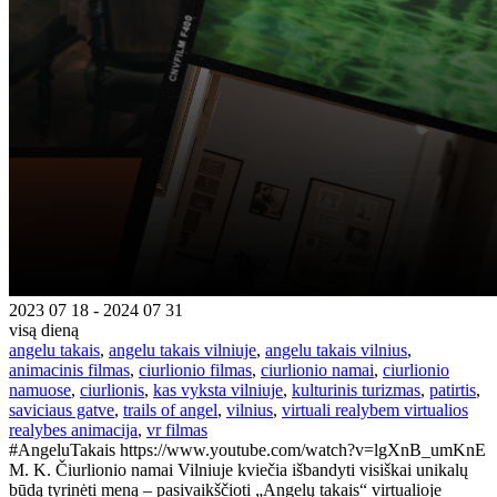
2023 07 18 - 2024 07 31
visą dieną
angelu takais
,
angelu takais vilniuje
,
angelu takais vilnius
,
animacinis filmas
,
ciurlionio filmas
,
ciurlionio namai
,
ciurlionio
namuose
,
ciurlionis
,
kas vyksta vilniuje
,
kulturinis turizmas
,
patirtis
,
saviciaus gatve
,
trails of angel
,
vilnius
,
virtuali realybem virtualios
realybes animacija
,
vr filmas
#AngeluTakais https://www.youtube.com/watch?v=lgXnB_umKnE
M. K. Čiurlionio namai Vilniuje kviečia išbandyti visiškai unikalų
būdą tyrinėti meną – pasivaikščioti „Angelų takais“ virtualioje