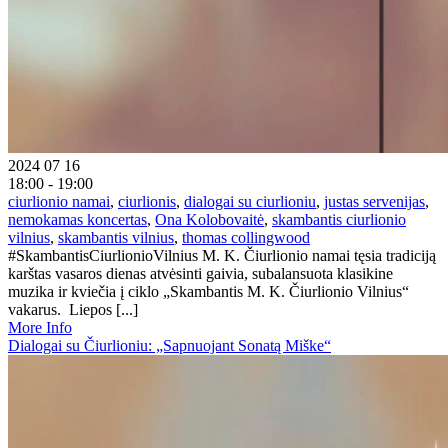
2024 07 16
18:00 - 19:00
ciurlionio namai
,
ciurlionis
,
dialogai su ciurlioniu
,
justas servenijas
,
nemokamas koncertas
,
Ona Kolobovaitė
,
skambantis ciurlionio
vilnius
,
skambantis vilnius
,
thomas collingwood
#SkambantisCiurlionioVilnius M. K. Čiurlionio namai tęsia tradiciją
karštas vasaros dienas atvėsinti gaivia, subalansuota klasikine
muzika ir kviečia į ciklo „Skambantis M. K. Čiurlionio Vilnius“
vakarus. Liepos [...]
More Info
Dialogai su Čiurlioniu: „Sapnuojant Sonatą Miške“