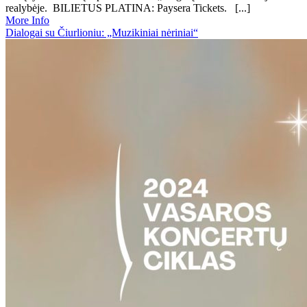
realybėje. BILIETUS PLATINA: Paysera Tickets. [...]
More Info
Dialogai su Čiurlioniu: „Muzikiniai nėriniai“