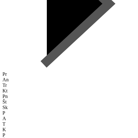
Pr
An
Tr
Kt
Pn
Št
Sk
P
A
T
K
P