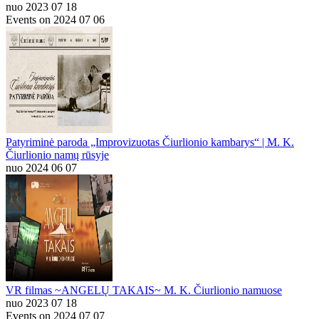
nuo 2023 07 18
Events on 2024 07 06
Patyriminė paroda „Improvizuotas Čiurlionio kambarys“ | M. K.
Čiurlionio namų rūsyje
nuo 2024 06 07
VR filmas ~ANGELŲ TAKAIS~ M. K. Čiurlionio namuose
nuo 2023 07 18
Events on 2024 07 07