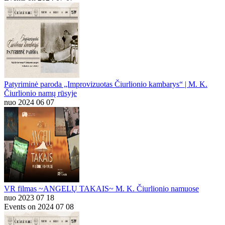
Patyriminė paroda „Improvizuotas Čiurlionio kambarys“ | M. K.
Čiurlionio namų rūsyje
nuo 2024 06 07
VR filmas ~ANGELŲ TAKAIS~ M. K. Čiurlionio namuose
nuo 2023 07 18
Events on 2024 07 08