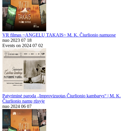
VR filmas ~ANGELŲ TAKAIS~ M. K. Čiurlionio namuose
nuo 2023 07 18
Events on 2024 07 02
Patyriminė paroda „Improvizuotas Čiurlionio kambarys“ | M. K.
Čiurlionio namų rūsyje
nuo 2024 06 07