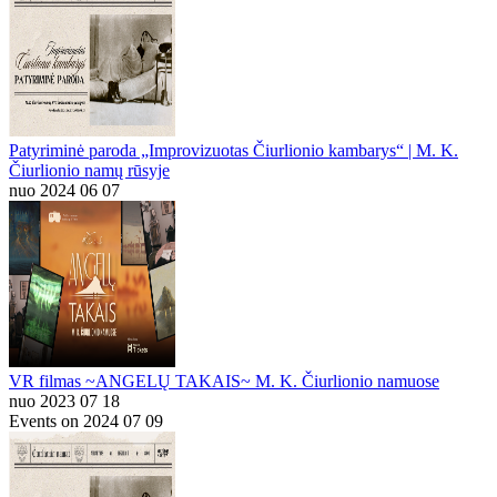
Patyriminė paroda „Improvizuotas Čiurlionio kambarys“ | M. K.
Čiurlionio namų rūsyje
nuo 2024 06 07
VR filmas ~ANGELŲ TAKAIS~ M. K. Čiurlionio namuose
nuo 2023 07 18
Events on 2024 07 09