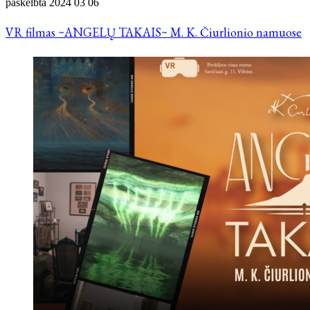
paskelbta
2024 03 06
VR filmas ~ANGELŲ TAKAIS~ M. K. Čiurlionio namuose