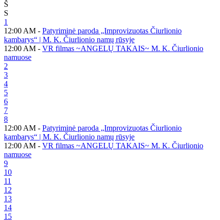
Š
S
1
12:00 AM -
Patyriminė paroda „Improvizuotas Čiurlionio
kambarys“ | M. K. Čiurlionio namų rūsyje
12:00 AM -
VR filmas ~ANGELŲ TAKAIS~ M. K. Čiurlionio
namuose
2
3
4
5
6
7
8
12:00 AM -
Patyriminė paroda „Improvizuotas Čiurlionio
kambarys“ | M. K. Čiurlionio namų rūsyje
12:00 AM -
VR filmas ~ANGELŲ TAKAIS~ M. K. Čiurlionio
namuose
9
10
11
12
13
14
15