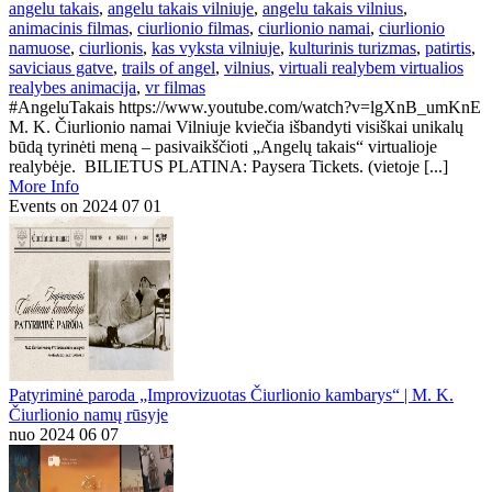
angelu takais
,
angelu takais vilniuje
,
angelu takais vilnius
,
animacinis filmas
,
ciurlionio filmas
,
ciurlionio namai
,
ciurlionio
namuose
,
ciurlionis
,
kas vyksta vilniuje
,
kulturinis turizmas
,
patirtis
,
saviciaus gatve
,
trails of angel
,
vilnius
,
virtuali realybem virtualios
realybes animacija
,
vr filmas
#AngeluTakais https://www.youtube.com/watch?v=lgXnB_umKnE
M. K. Čiurlionio namai Vilniuje kviečia išbandyti visiškai unikalų
būdą tyrinėti meną – pasivaikščioti „Angelų takais“ virtualioje
realybėje. BILIETUS PLATINA: Paysera Tickets. (vietoje [...]
More Info
Events on 2024 07 01
Patyriminė paroda „Improvizuotas Čiurlionio kambarys“ | M. K.
Čiurlionio namų rūsyje
nuo 2024 06 07