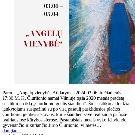
Paroda „Angelų vienybė“ Atidarymas 2024 03 06, trečiadienis,
17:30 M. K. Čiurlionio namai Vilniuje tęsia 2020 metais pradėtą
susitikimų ciklą „Čiurlionio gentis šiandien“. Šie susitikimai leidžia
lankytojams susipažinti su po visą pasaulį pasklidusios plačios
Čiurlionių genties atstovais, kurie šiandien save realizuoja pačiose
įvairiausiose kūrybos sferose. Pastaraisiais metais vyko Klivlende
gyvenančio ir kuriančio Jūrio Čiurlionio, vilnietės…
daugiau...