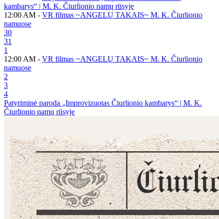
kambarys“ | M. K. Čiurlionio namų rūsyje
12:00 AM -
VR filmas ~ANGELŲ TAKAIS~ M. K. Čiurlionio
namuose
30
31
1
12:00 AM -
VR filmas ~ANGELŲ TAKAIS~ M. K. Čiurlionio
namuose
2
3
4
Patyriminė paroda „Improvizuotas Čiurlionio kambarys“ | M. K.
Čiurlionio namų rūsyje