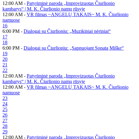
12:00 AM -
Patyriminė paroda „Improvizuotas Čiurlionio
kambarys“ | M. K. Čiurlionio namų rūsyje
12:00 AM -
VR filmas ~ANGELŲ TAKAIS~ M. K. Čiurlionio
namuose
16
6:00 PM -
Dialogai su Čiurlioniu: „Muzikiniai nėriniai“
17
18
6:00 PM -
Dialogai su Čiurlioniu: „Sapnuojant Sonatą Miške“
19
20
21
22
12:00 AM -
Patyriminė paroda „Improvizuotas Čiurlionio
kambarys“ | M. K. Čiurlionio namų rūsyje
12:00 AM -
VR filmas ~ANGELŲ TAKAIS~ M. K. Čiurlionio
namuose
23
24
25
26
27
28
29
12:00 AM -
Patyriminė paroda „Improvizuotas Čiurlionio