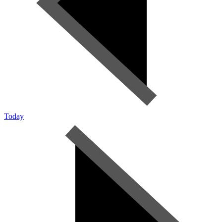
Today