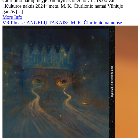
Čiurlionio namų rūsyje Atidarymas birželio 7 d. 18:00 val.
„Kultūros naktis 2024“ metu. M. K. Čiurlionio namai Vilniuje
garsūs [...]
More Info
VR filmas ~ANGELŲ TAKAIS~ M. K. Čiurlionio namuose