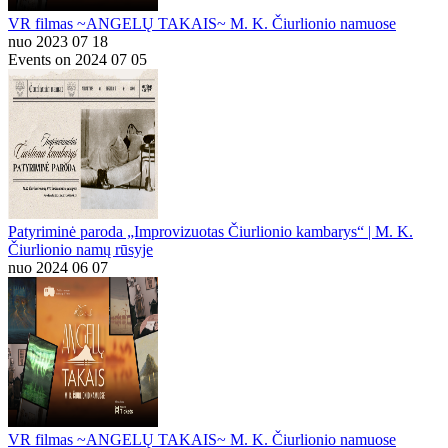
VR filmas ~ANGELŲ TAKAIS~ M. K. Čiurlionio namuose
nuo 2023 07 18
Events on 2024 07 05
Patyriminė paroda „Improvizuotas Čiurlionio kambarys“ | M. K.
Čiurlionio namų rūsyje
nuo 2024 06 07
VR filmas ~ANGELŲ TAKAIS~ M. K. Čiurlionio namuose