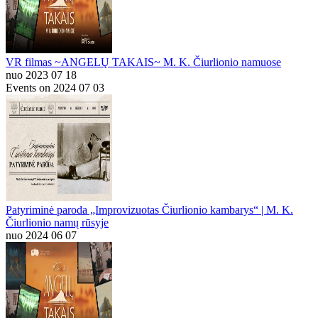
VR filmas ~ANGELŲ TAKAIS~ M. K. Čiurlionio namuose
nuo 2023 07 18
Events on 2024 07 03
Patyriminė paroda „Improvizuotas Čiurlionio kambarys“ | M. K.
Čiurlionio namų rūsyje
nuo 2024 06 07