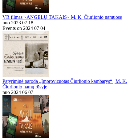
VR filmas ~ANGELŲ TAKAIS~ M. K. Čiurlionio namuose
nuo 2023 07 18
Events on 2024 07 04
Patyriminė paroda „Improvizuotas Čiurlionio kambarys“ | M. K.
Čiurlionio namų rūsyje
nuo 2024 06 07