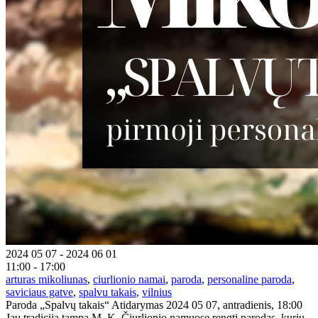
2024 05 07 - 2024 06 01
11:00 - 17:00
arturas mikoliunas
,
ciurlionio namai
,
paroda
,
personaline paroda
,
saviciaus gatve
,
spalvu takais
,
vilnius
Paroda „Spalvų takais“ Atidarymas 2024 05 07, antradienis, 18:00
Jau tradicija tampa M. K. Čiurlionio namuose rengti parodas, kurių