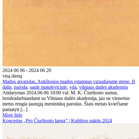
2024 06 06 - 2024 06 20
visą dieną
Mados atvaizdas. Aukštosios mados estampas vizualiajame mene. II
dalis
,
paroda
,
saule matuleviciute
,
vda
,
vilniaus dailes akademija
Atidarymas 2024.06.06 18:00 val. M. K. Čiurlionio namai,
bendradarbiaudami su Vilniaus dailės akademija, jau ne vienerius
metus rengia jaunųjų menininkų parodas. Šiais metais kviečiame
pamatyti [...]
More Info
Koncertas „Pro Čiurlionio langą“ | Kultūros naktis 2024