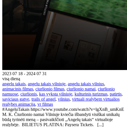
2023 07 18 - 2024 07 31
visą dieną
angelu takais
,
angelu takais vilniuje
,
angelu takais vilnius
,
animacinis filmas
,
ciurlionio filmas
,
ciurlionio namai
,
ciurlionio
namuose
,
ciurlionis
,
kas vyksta vilniuje
,
kulturinis turizmas
,
patirtis
,
saviciaus gatve
,
trails of angel
,
vilnius
,
virtuali realybem virtualios
realybes animacija
,
vr filmas
#AngeluTakais https://www.youtube.com/watch?v=lgXnB_umKnE
M. K. Čiurlionio namai Vilniuje kviečia išbandyti visiškai unikalų
būdą tyrinėti meną – pasivaikščioti „Angelų takais“ virtualioje
realybėje. BILIETUS PLATINA: Paysera Tickets. [...]