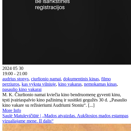
2024 05 30
19:00 - 21:00
audrius stonys
,
ciurlionio namai
,
dokumentinis kinas
,
filmo
perziuros
,
kas vyksta vilniuje
,
kino vakaras
,
nemokamas kinas
,
pasaulio kino vakarai
M. K. Čiurlionio namai kviečia kino bendruomenę gyventi kinu,
tęsti įvairiaspalvio kino pažinimą ir susitikti gegužės 30 d. „Pasaulio
kino vakare su režisieriumi Audriumi Stoniu“. [...]
More Info
Saulė Matulevičiūtė | „Mados atvaizdas. Aukštosios mados estampas
vizualiajame mene. II dalis“