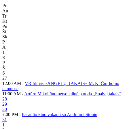
Pr
An
Tr
Kt
Pn
Št
Sk
P
A
T
K
P
Š
S
27
12:00 AM -
VR filmas ~ANGELŲ TAKAIS~ M. K. Čiurlionio
namuose
11:00 AM -
Artūro Mikoliūno personalinė paroda „Spalvų takais“
28
29
30
7:00 PM -
Pasaulio kino vakarai su Audriumi Stoniu
31
1