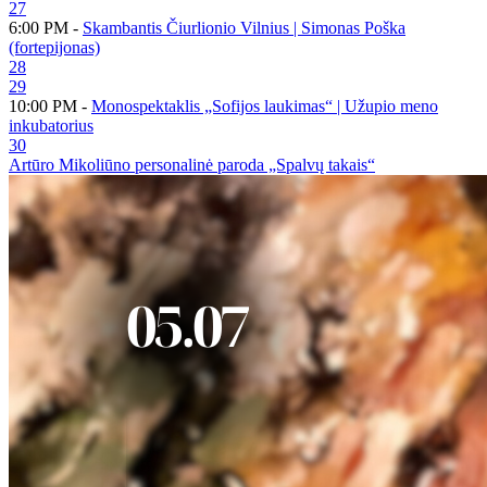
27
6:00 PM -
Skambantis Čiurlionio Vilnius | Simonas Poška
(fortepijonas)
28
29
10:00 PM -
Monospektaklis „Sofijos laukimas“ | Užupio meno
inkubatorius
30
Artūro Mikoliūno personalinė paroda „Spalvų takais“