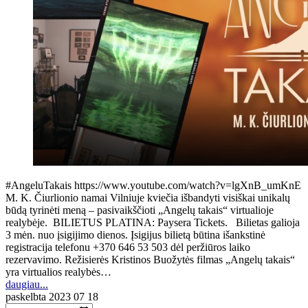
#AngeluTakais https://www.youtube.com/watch?v=lgXnB_umKnE
M. K. Čiurlionio namai Vilniuje kviečia išbandyti visiškai unikalų
būdą tyrinėti meną – pasivaikščioti „Angelų takais“ virtualioje
realybėje. BILIETUS PLATINA: Paysera Tickets. Bilietas galioja
3 mėn. nuo įsigijimo dienos. Įsigijus bilietą būtina išankstinė
registracija telefonu +370 646 53 503 dėl peržiūros laiko
rezervavimo. Režisierės Kristinos Buožytės filmas „Angelų takais“
yra virtualios realybės…
daugiau...
paskelbta
2023 07 18