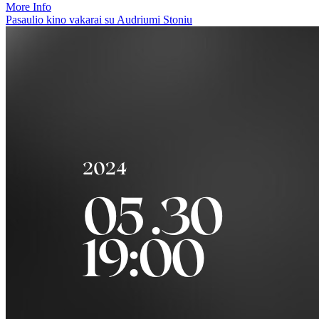
More Info
Pasaulio kino vakarai su Audriumi Stoniu