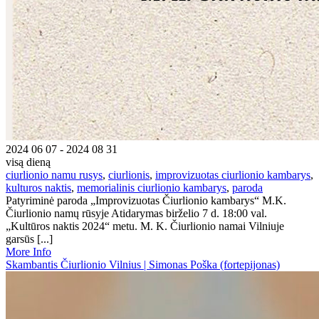
2024 06 07 - 2024 08 31
visą dieną
ciurlionio namu rusys
,
ciurlionis
,
improvizuotas ciurlionio kambarys
,
kulturos naktis
,
memorialinis ciurlionio kambarys
,
paroda
Patyriminė paroda „Improvizuotas Čiurlionio kambarys“ M.K.
Čiurlionio namų rūsyje Atidarymas birželio 7 d. 18:00 val.
„Kultūros naktis 2024“ metu. M. K. Čiurlionio namai Vilniuje
garsūs [...]
More Info
Skambantis Čiurlionio Vilnius | Simonas Poška (fortepijonas)