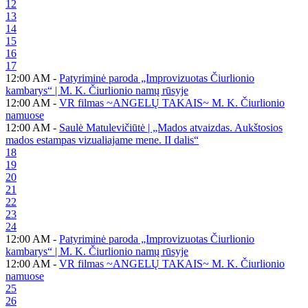
12
13
14
15
16
17
12:00 AM -
Patyriminė paroda „Improvizuotas Čiurlionio
kambarys“ | M. K. Čiurlionio namų rūsyje
12:00 AM -
VR filmas ~ANGELŲ TAKAIS~ M. K. Čiurlionio
namuose
12:00 AM -
Saulė Matulevičiūtė | „Mados atvaizdas. Aukštosios
mados estampas vizualiajame mene. II dalis“
18
19
20
21
22
23
24
12:00 AM -
Patyriminė paroda „Improvizuotas Čiurlionio
kambarys“ | M. K. Čiurlionio namų rūsyje
12:00 AM -
VR filmas ~ANGELŲ TAKAIS~ M. K. Čiurlionio
namuose
25
26