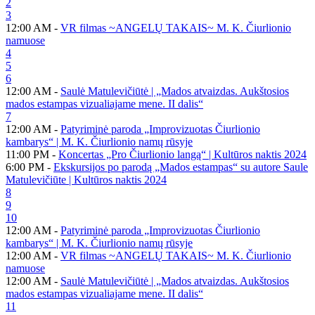
2
3
12:00 AM -
VR filmas ~ANGELŲ TAKAIS~ M. K. Čiurlionio
namuose
4
5
6
12:00 AM -
Saulė Matulevičiūtė | „Mados atvaizdas. Aukštosios
mados estampas vizualiajame mene. II dalis“
7
12:00 AM -
Patyriminė paroda „Improvizuotas Čiurlionio
kambarys“ | M. K. Čiurlionio namų rūsyje
11:00 PM -
Koncertas „Pro Čiurlionio langą“ | Kultūros naktis 2024
6:00 PM -
Ekskursijos po parodą „Mados estampas“ su autore Saule
Matulevičiūte | Kultūros naktis 2024
8
9
10
12:00 AM -
Patyriminė paroda „Improvizuotas Čiurlionio
kambarys“ | M. K. Čiurlionio namų rūsyje
12:00 AM -
VR filmas ~ANGELŲ TAKAIS~ M. K. Čiurlionio
namuose
12:00 AM -
Saulė Matulevičiūtė | „Mados atvaizdas. Aukštosios
mados estampas vizualiajame mene. II dalis“
11