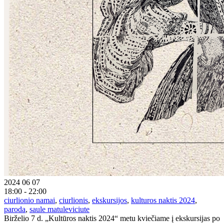
2024 06 07
18:00 - 22:00
ciurlionio namai
,
ciurlionis
,
ekskursijos
,
kulturos naktis 2024
,
paroda
,
saule matuleviciute
Birželio 7 d. „Kultūros naktis 2024“ metu kviečiame į ekskursijas po