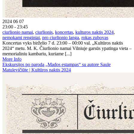
2024 06 07
23:00 - 23:45
ciurlionio namai
,
ciurlionis
,
koncertas
,
kulturos naktis 2024
,
nemokami renginiai
,
pro ciurlionio langa
,
rokas zubovas
Koncertas vyks birželio 7 d. 23:00 – 00:00 val. „Kultūros naktis
2024“ metu. M. K. Čiurlionio namai Vilniuje garsūs ypatinga vieta –
memorialiniu kambariu, kuriame [...]
More Info
Ekskursijos po parodą „Mados estampas“ su autore Saule
Matulevičiūte | Kultūros naktis 2024