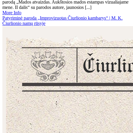
parodą „Mados atvaizdas. Aukštosios mados estampas vizualiajame
mene. II dalis“ su parodos autore, jaunosios [...]
More Info
Patyriminė paroda „Improvizuotas Čiurlionio kambarys“ | M. K.
Čiurlionio namų rūsyje