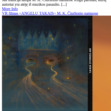
autoriai yra atėję iš muzikos pasaulio. [...]
More Info
VR filmas ~ANGELŲ TAKAIS~ M. K. Čiurlionio namuose