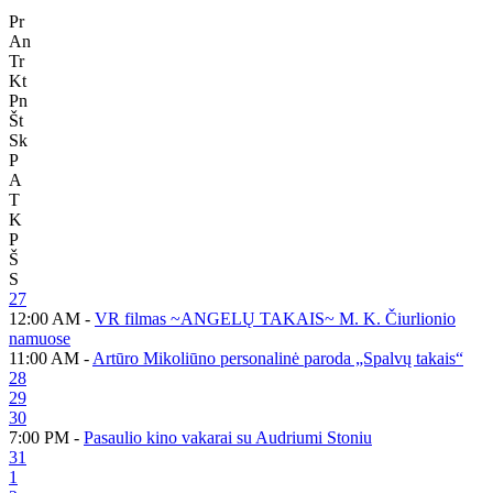
Pr
An
Tr
Kt
Pn
Št
Sk
P
A
T
K
P
Š
S
27
12:00 AM -
VR filmas ~ANGELŲ TAKAIS~ M. K. Čiurlionio
namuose
11:00 AM -
Artūro Mikoliūno personalinė paroda „Spalvų takais“
28
29
30
7:00 PM -
Pasaulio kino vakarai su Audriumi Stoniu
31
1