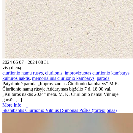
2024 06 07 - 2024 08 31
visą dieną
ciurlionio namu rusys
,
ciurlionis
,
improvizuotas ciurlionio kambarys
,
kulturos naktis
,
memorialinis ciurlionio kambarys
,
paroda
Patyriminė paroda „Improvizuotas Čiurlionio kambarys“ M.K.
Čiurlionio namų rūsyje Atidarymas birželio 7 d. 18:00 val.
„Kultūros naktis 2024“ metu. M. K. Čiurlionio namai Vilniuje
garsūs [...]
More Info
Skambantis Čiurlionio Vilnius | Simonas Poška (fortepijonas)