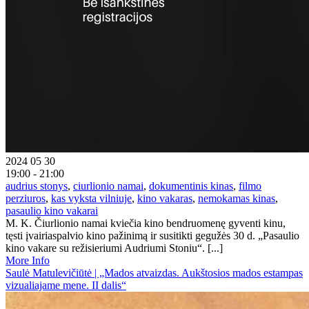
2024 05 30
19:00 - 21:00
audrius stonys
,
ciurlionio namai
,
dokumentinis kinas
,
filmo
perziuros
,
kas vyksta vilniuje
,
kino vakaras
,
nemokamas kinas
,
pasaulio kino vakarai
M. K. Čiurlionio namai kviečia kino bendruomenę gyventi kinu,
tęsti įvairiaspalvio kino pažinimą ir susitikti gegužės 30 d. „Pasaulio
kino vakare su režisieriumi Audriumi Stoniu“. [...]
More Info
Saulė Matulevičiūtė | „Mados atvaizdas. Aukštosios mados estampas
vizualiajame mene. II dalis“