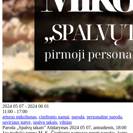
2024 05 07 - 2024 06 01
11:00 - 17:00
arturas mikoliunas
,
ciurlionio namai
,
paroda
,
personaline paroda
,
saviciaus gatve
,
spalvu takais
,
vilnius
Paroda „Spalvų takais“ Atidarymas 2024 05 07, antradienis, 18:00
Jau tradicija tampa M. K. Čiurlionio namuose rengti parodas, kurių