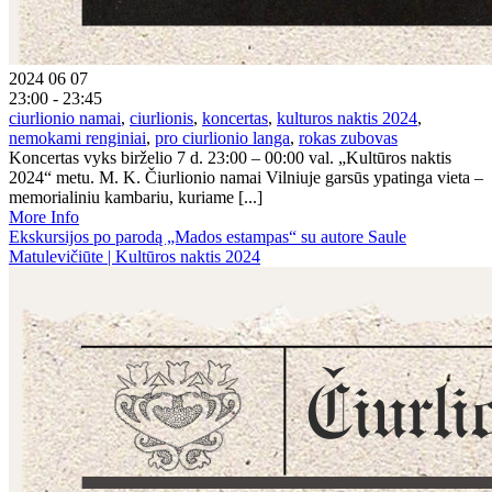
2024 06 07
23:00 - 23:45
ciurlionio namai
,
ciurlionis
,
koncertas
,
kulturos naktis 2024
,
nemokami renginiai
,
pro ciurlionio langa
,
rokas zubovas
Koncertas vyks birželio 7 d. 23:00 – 00:00 val. „Kultūros naktis
2024“ metu. M. K. Čiurlionio namai Vilniuje garsūs ypatinga vieta –
memorialiniu kambariu, kuriame [...]
More Info
Ekskursijos po parodą „Mados estampas“ su autore Saule
Matulevičiūte | Kultūros naktis 2024