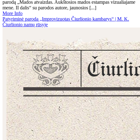
parodą „Mados atvaizdas. Aukštosios mados estampas vizualiajame
mene. II dalis“ su parodos autore, jaunosios [...]
More Info
Patyriminė paroda „Improvizuotas Čiurlionio kambarys“ | M. K.
Čiurlionio namų rūsyje