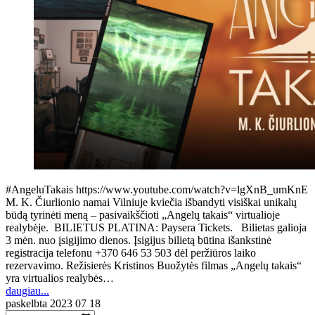
#AngeluTakais https://www.youtube.com/watch?v=lgXnB_umKnE
M. K. Čiurlionio namai Vilniuje kviečia išbandyti visiškai unikalų
būdą tyrinėti meną – pasivaikščioti „Angelų takais“ virtualioje
realybėje. BILIETUS PLATINA: Paysera Tickets. Bilietas galioja
3 mėn. nuo įsigijimo dienos. Įsigijus bilietą būtina išankstinė
registracija telefonu +370 646 53 503 dėl peržiūros laiko
rezervavimo. Režisierės Kristinos Buožytės filmas „Angelų takais“
yra virtualios realybės…
daugiau...
paskelbta
2023 07 18