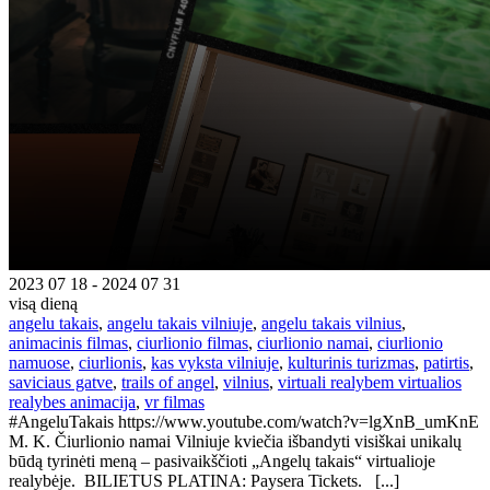
2023 07 18 - 2024 07 31
visą dieną
angelu takais
,
angelu takais vilniuje
,
angelu takais vilnius
,
animacinis filmas
,
ciurlionio filmas
,
ciurlionio namai
,
ciurlionio
namuose
,
ciurlionis
,
kas vyksta vilniuje
,
kulturinis turizmas
,
patirtis
,
saviciaus gatve
,
trails of angel
,
vilnius
,
virtuali realybem virtualios
realybes animacija
,
vr filmas
#AngeluTakais https://www.youtube.com/watch?v=lgXnB_umKnE
M. K. Čiurlionio namai Vilniuje kviečia išbandyti visiškai unikalų
būdą tyrinėti meną – pasivaikščioti „Angelų takais“ virtualioje
realybėje. BILIETUS PLATINA: Paysera Tickets. [...]