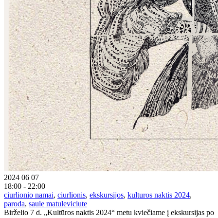
2024 06 07
18:00 - 22:00
ciurlionio namai
,
ciurlionis
,
ekskursijos
,
kulturos naktis 2024
,
paroda
,
saule matuleviciute
Birželio 7 d. „Kultūros naktis 2024“ metu kviečiame į ekskursijas po