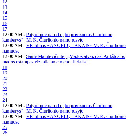
12
13
14
15
16
17
12:00 AM -
Patyriminė paroda „Improvizuotas Čiurlionio
kambarys“ | M. K. Čiurlionio namų rūsyje
12:00 AM -
VR filmas ~ANGELŲ TAKAIS~ M. K. Čiurlionio
namuose
12:00 AM -
Saulė Matulevičiūtė | „Mados atvaizdas. Aukštosios
mados estampas vizualiajame mene. II dalis“
18
19
20
21
22
23
24
12:00 AM -
Patyriminė paroda „Improvizuotas Čiurlionio
kambarys“ | M. K. Čiurlionio namų rūsyje
12:00 AM -
VR filmas ~ANGELŲ TAKAIS~ M. K. Čiurlionio
namuose
25
26