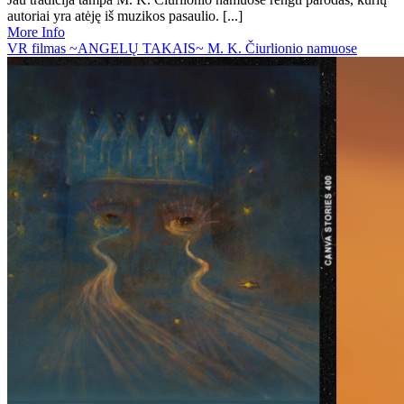
autoriai yra atėję iš muzikos pasaulio. [...]
More Info
VR filmas ~ANGELŲ TAKAIS~ M. K. Čiurlionio namuose