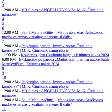
2
3
12:00 AM -
VR filmas ~ANGELŲ TAKAIS~ M. K. Čiurlionio
namuose
4
5
6
12:00 AM -
Saulė Matulevičiūtė | „Mados atvaizdas. Aukštosios
mados estampas vizualiajame mene. II dalis“
7
12:00 AM -
Patyriminė paroda „Improvizuotas Čiurlionio
kambarys“ | M. K. Čiurlionio namų rūsyje
11:00 PM -
Koncertas „Pro Čiurlionio langą“ | Kultūros naktis 2024
6:00 PM -
Ekskursijos po parodą „Mados estampas“ su autore Saule
Matulevičiūte | Kultūros naktis 2024
8
9
10
12:00 AM -
Patyriminė paroda „Improvizuotas Čiurlionio
kambarys“ | M. K. Čiurlionio namų rūsyje
12:00 AM -
VR filmas ~ANGELŲ TAKAIS~ M. K. Čiurlionio
namuose
12:00 AM -
Saulė Matulevičiūtė | „Mados atvaizdas. Aukštosios
mados estampas vizualiajame mene. II dalis“
11