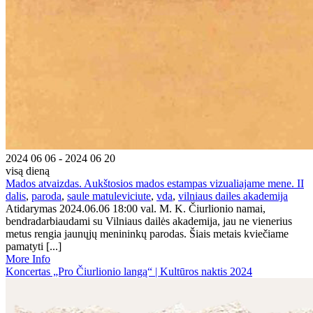
2024 06 06 - 2024 06 20
visą dieną
Mados atvaizdas. Aukštosios mados estampas vizualiajame mene. II
dalis
,
paroda
,
saule matuleviciute
,
vda
,
vilniaus dailes akademija
Atidarymas 2024.06.06 18:00 val. M. K. Čiurlionio namai,
bendradarbiaudami su Vilniaus dailės akademija, jau ne vienerius
metus rengia jaunųjų menininkų parodas. Šiais metais kviečiame
pamatyti [...]
More Info
Koncertas „Pro Čiurlionio langą“ | Kultūros naktis 2024