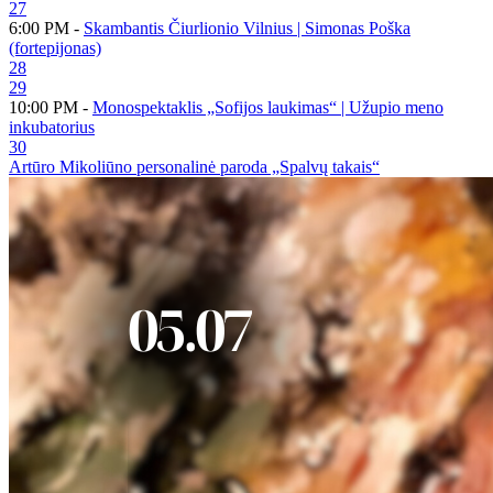
27
6:00 PM -
Skambantis Čiurlionio Vilnius | Simonas Poška
(fortepijonas)
28
29
10:00 PM -
Monospektaklis „Sofijos laukimas“ | Užupio meno
inkubatorius
30
Artūro Mikoliūno personalinė paroda „Spalvų takais“