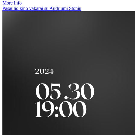
More Info
Pasaulio kino vakarai su Audriumi Stoniu