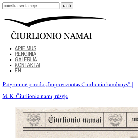
APIE MUS
RENGINIAI
GALERIJA
KONTAKTAI
EN
Patyriminė paroda „Improvizuotas Čiurlionio kambarys“ |
M. K. Čiurlionio namų rūsyje