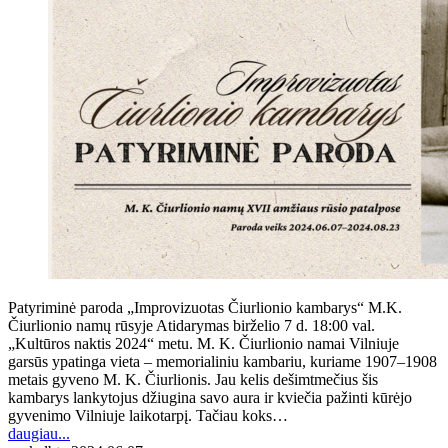
Patyriminė paroda „Improvizuotas Čiurlionio kambarys“ M.K.
Čiurlionio namų rūsyje Atidarymas birželio 7 d. 18:00 val.
„Kultūros naktis 2024“ metu. M. K. Čiurlionio namai Vilniuje
garsūs ypatinga vieta – memorialiniu kambariu, kuriame 1907–1908
metais gyveno M. K. Čiurlionis. Jau kelis dešimtmečius šis
kambarys lankytojus džiugina savo aura ir kviečia pažinti kūrėjo
gyvenimo Vilniuje laikotarpį. Tačiau koks…
daugiau...