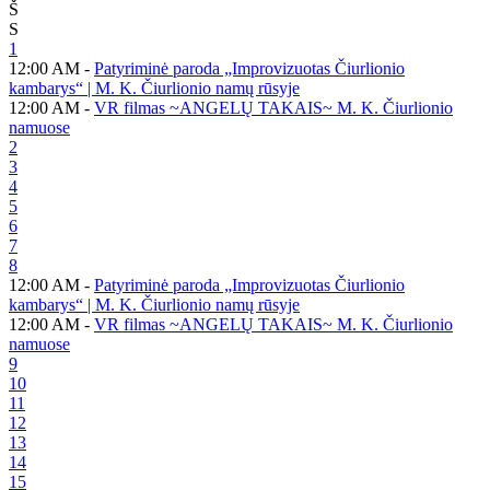
Š
S
1
12:00 AM -
Patyriminė paroda „Improvizuotas Čiurlionio
kambarys“ | M. K. Čiurlionio namų rūsyje
12:00 AM -
VR filmas ~ANGELŲ TAKAIS~ M. K. Čiurlionio
namuose
2
3
4
5
6
7
8
12:00 AM -
Patyriminė paroda „Improvizuotas Čiurlionio
kambarys“ | M. K. Čiurlionio namų rūsyje
12:00 AM -
VR filmas ~ANGELŲ TAKAIS~ M. K. Čiurlionio
namuose
9
10
11
12
13
14
15