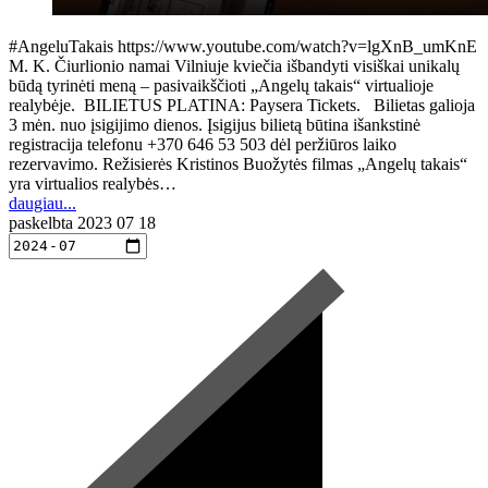
#AngeluTakais https://www.youtube.com/watch?v=lgXnB_umKnE
M. K. Čiurlionio namai Vilniuje kviečia išbandyti visiškai unikalų
būdą tyrinėti meną – pasivaikščioti „Angelų takais“ virtualioje
realybėje. BILIETUS PLATINA: Paysera Tickets. Bilietas galioja
3 mėn. nuo įsigijimo dienos. Įsigijus bilietą būtina išankstinė
registracija telefonu +370 646 53 503 dėl peržiūros laiko
rezervavimo. Režisierės Kristinos Buožytės filmas „Angelų takais“
yra virtualios realybės…
daugiau...
paskelbta
2023 07 18