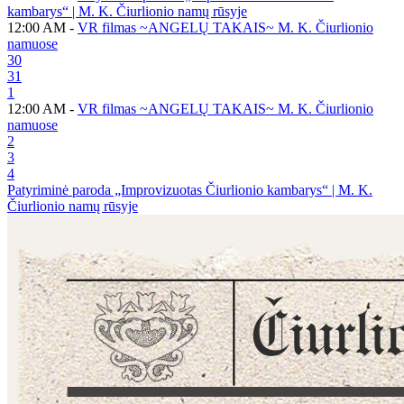
kambarys“ | M. K. Čiurlionio namų rūsyje
12:00 AM -
VR filmas ~ANGELŲ TAKAIS~ M. K. Čiurlionio
namuose
30
31
1
12:00 AM -
VR filmas ~ANGELŲ TAKAIS~ M. K. Čiurlionio
namuose
2
3
4
Patyriminė paroda „Improvizuotas Čiurlionio kambarys“ | M. K.
Čiurlionio namų rūsyje