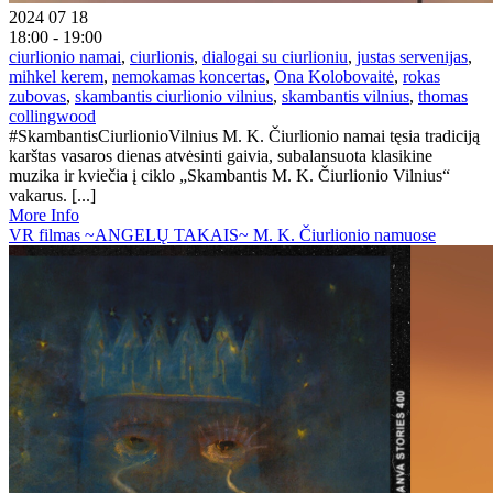
2024 07 18
18:00 - 19:00
ciurlionio namai
,
ciurlionis
,
dialogai su ciurlioniu
,
justas servenijas
,
mihkel kerem
,
nemokamas koncertas
,
Ona Kolobovaitė
,
rokas
zubovas
,
skambantis ciurlionio vilnius
,
skambantis vilnius
,
thomas
collingwood
#SkambantisCiurlionioVilnius M. K. Čiurlionio namai tęsia tradiciją
karštas vasaros dienas atvėsinti gaivia, subalansuota klasikine
muzika ir kviečia į ciklo „Skambantis M. K. Čiurlionio Vilnius“
vakarus. [...]
More Info
VR filmas ~ANGELŲ TAKAIS~ M. K. Čiurlionio namuose