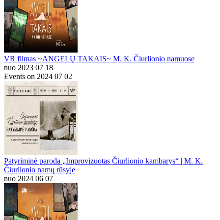
VR filmas ~ANGELŲ TAKAIS~ M. K. Čiurlionio namuose
nuo 2023 07 18
Events on 2024 07 02
Patyriminė paroda „Improvizuotas Čiurlionio kambarys“ | M. K.
Čiurlionio namų rūsyje
nuo 2024 06 07