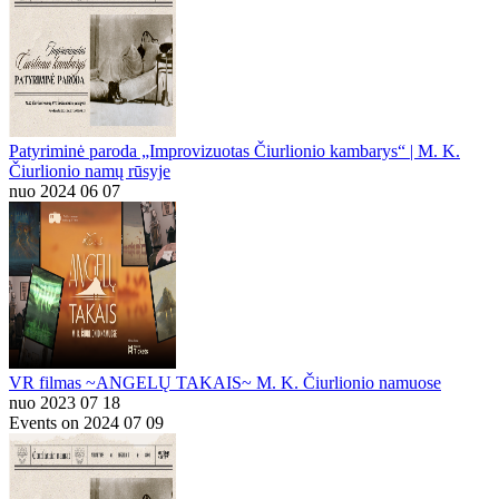
Patyriminė paroda „Improvizuotas Čiurlionio kambarys“ | M. K.
Čiurlionio namų rūsyje
nuo 2024 06 07
VR filmas ~ANGELŲ TAKAIS~ M. K. Čiurlionio namuose
nuo 2023 07 18
Events on 2024 07 09