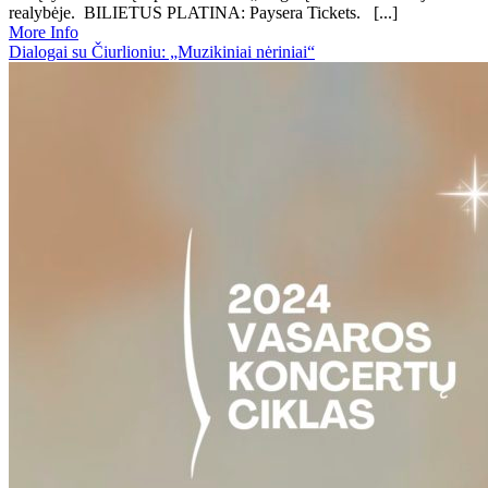
realybėje. BILIETUS PLATINA: Paysera Tickets. [...]
More Info
Dialogai su Čiurlioniu: „Muzikiniai nėriniai“