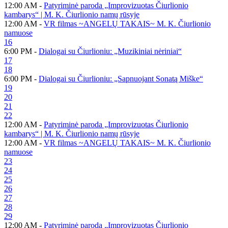
12:00 AM -
Patyriminė paroda „Improvizuotas Čiurlionio
kambarys“ | M. K. Čiurlionio namų rūsyje
12:00 AM -
VR filmas ~ANGELŲ TAKAIS~ M. K. Čiurlionio
namuose
16
6:00 PM -
Dialogai su Čiurlioniu: „Muzikiniai nėriniai“
17
18
6:00 PM -
Dialogai su Čiurlioniu: „Sapnuojant Sonatą Miške“
19
20
21
22
12:00 AM -
Patyriminė paroda „Improvizuotas Čiurlionio
kambarys“ | M. K. Čiurlionio namų rūsyje
12:00 AM -
VR filmas ~ANGELŲ TAKAIS~ M. K. Čiurlionio
namuose
23
24
25
26
27
28
29
12:00 AM -
Patyriminė paroda „Improvizuotas Čiurlionio