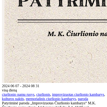
2024 06 07 - 2024 08 31
visą dieną
ciurlionio namu rusys
,
ciurlionis
,
improvizuotas ciurlionio kambarys
,
kulturos naktis
,
memorialinis ciurlionio kambarys
,
paroda
Patyriminė paroda „Improvizuotas Čiurlionio kambarys“ M.K.