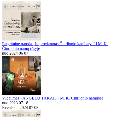
Patyriminė paroda „Improvizuotas Čiurlionio kambarys“ | M. K.
Čiurlionio namų rūsyje
nuo 2024 06 07
VR filmas ~ANGELŲ TAKAIS~ M. K. Čiurlionio namuose
nuo 2023 07 18
Events on 2024 07 08