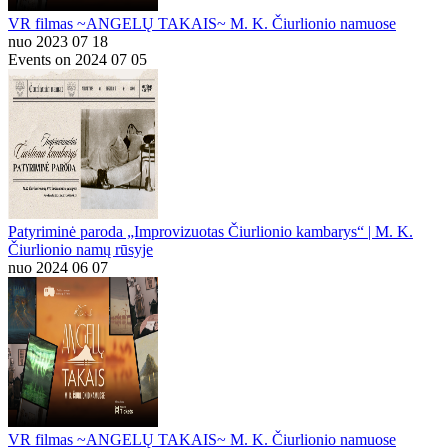
VR filmas ~ANGELŲ TAKAIS~ M. K. Čiurlionio namuose
nuo 2023 07 18
Events on 2024 07 05
Patyriminė paroda „Improvizuotas Čiurlionio kambarys“ | M. K.
Čiurlionio namų rūsyje
nuo 2024 06 07
VR filmas ~ANGELŲ TAKAIS~ M. K. Čiurlionio namuose