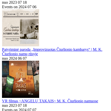
nuo 2023 07 18
Events on 2024 07 06
Patyriminė paroda „Improvizuotas Čiurlionio kambarys“ | M. K.
Čiurlionio namų rūsyje
nuo 2024 06 07
VR filmas ~ANGELŲ TAKAIS~ M. K. Čiurlionio namuose
nuo 2023 07 18
Events on 2024 07 07