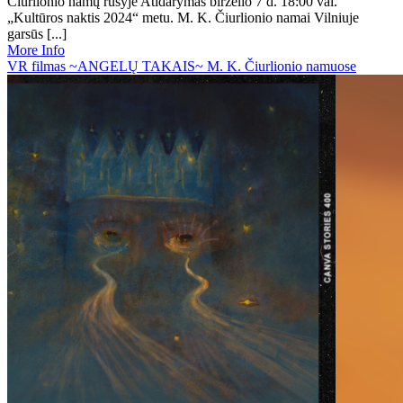
Čiurlionio namų rūsyje Atidarymas birželio 7 d. 18:00 val.
„Kultūros naktis 2024“ metu. M. K. Čiurlionio namai Vilniuje
garsūs [...]
More Info
VR filmas ~ANGELŲ TAKAIS~ M. K. Čiurlionio namuose