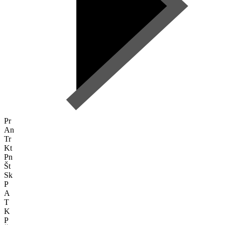
Pr
An
Tr
Kt
Pn
Št
Sk
P
A
T
K
P