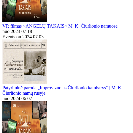
VR filmas ~ANGELŲ TAKAIS~ M. K. Čiurlionio namuose
nuo 2023 07 18
Events on 2024 07 03
Patyriminė paroda „Improvizuotas Čiurlionio kambarys“ | M. K.
Čiurlionio namų rūsyje
nuo 2024 06 07