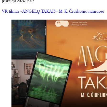
paskelbta
2024 06 07
VR filmas ~ANGELŲ TAKAIS~ M. K. Čiurlionio namuose