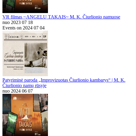
VR filmas ~ANGELŲ TAKAIS~ M. K. Čiurlionio namuose
nuo 2023 07 18
Events on 2024 07 04
Patyriminė paroda „Improvizuotas Čiurlionio kambarys“ | M. K.
Čiurlionio namų rūsyje
nuo 2024 06 07