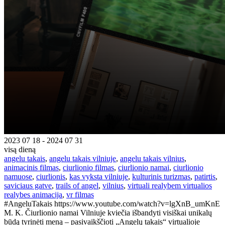
2023 07 18 - 2024 07 31
visą dieną
angelu takais
,
angelu takais vilniuje
,
angelu takais vilnius
,
animacinis filmas
,
ciurlionio filmas
,
ciurlionio namai
,
ciurlionio
namuose
,
ciurlionis
,
kas vyksta vilniuje
,
kulturinis turizmas
,
patirtis
,
saviciaus gatve
,
trails of angel
,
vilnius
,
virtuali realybem virtualios
realybes animacija
,
vr filmas
#AngeluTakais https://www.youtube.com/watch?v=lgXnB_umKnE
M. K. Čiurlionio namai Vilniuje kviečia išbandyti visiškai unikalų
būdą tyrinėti meną – pasivaikščioti „Angelų takais“ virtualioje