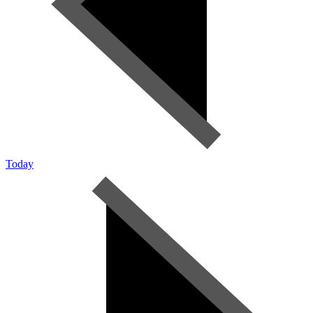
Today