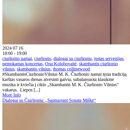
2024 07 16
18:00 - 19:00
ciurlionio namai
,
ciurlionis
,
dialogai su ciurlioniu
,
justas servenijas
,
nemokamas koncertas
,
Ona Kolobovaitė
,
skambantis ciurlionio
vilnius
,
skambantis vilnius
,
thomas collingwood
#SkambantisCiurlionioVilnius M. K. Čiurlionio namai tęsia tradiciją
karštas vasaros dienas atvėsinti gaivia, subalansuota klasikine
muzika ir kviečia į ciklo „Skambantis M. K. Čiurlionio Vilnius“
vakarus. Liepos [...]
More Info
Dialogai su Čiurlioniu: „Sapnuojant Sonatą Miške“