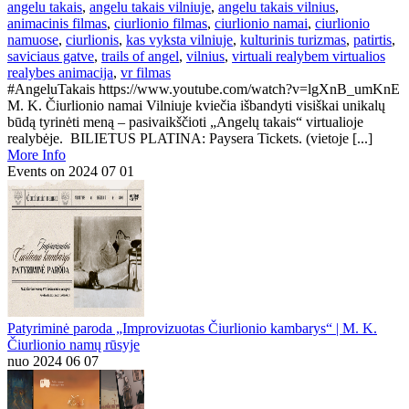
angelu takais
,
angelu takais vilniuje
,
angelu takais vilnius
,
animacinis filmas
,
ciurlionio filmas
,
ciurlionio namai
,
ciurlionio
namuose
,
ciurlionis
,
kas vyksta vilniuje
,
kulturinis turizmas
,
patirtis
,
saviciaus gatve
,
trails of angel
,
vilnius
,
virtuali realybem virtualios
realybes animacija
,
vr filmas
#AngeluTakais https://www.youtube.com/watch?v=lgXnB_umKnE
M. K. Čiurlionio namai Vilniuje kviečia išbandyti visiškai unikalų
būdą tyrinėti meną – pasivaikščioti „Angelų takais“ virtualioje
realybėje. BILIETUS PLATINA: Paysera Tickets. (vietoje [...]
More Info
Events on 2024 07 01
Patyriminė paroda „Improvizuotas Čiurlionio kambarys“ | M. K.
Čiurlionio namų rūsyje
nuo 2024 06 07