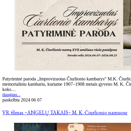
Patyriminė paroda „Improvizuotas Čiurlionio kambarys“ M.K. Čiurlion
memorialiniu kambariu, kuriame 1907–1908 metais gyveno M. K. Čiurlio
koks…
daugiau...
paskelbta
2024 06 07
VR filmas ~ANGELŲ TAKAIS~ M. K. Čiurlionio namuose