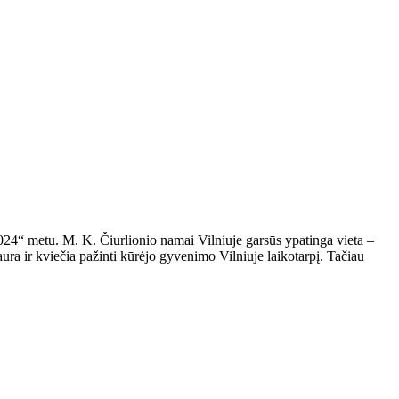
24“ metu. M. K. Čiurlionio namai Vilniuje garsūs ypatinga vieta –
a ir kviečia pažinti kūrėjo gyvenimo Vilniuje laikotarpį. Tačiau