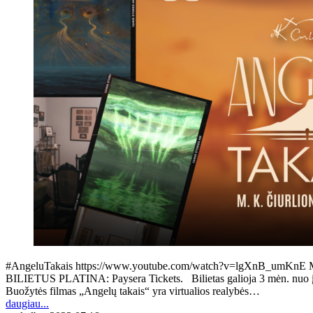
#AngeluTakais https://www.youtube.com/watch?v=lgXnB_umKnE M. K. Či
BILIETUS PLATINA: Paysera Tickets. Bilietas galioja 3 mėn. nuo įsigij
Buožytės filmas „Angelų takais“ yra virtualios realybės…
daugiau...