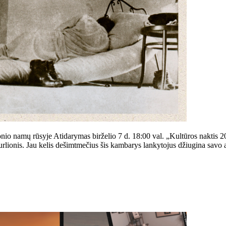
io namų rūsyje Atidarymas birželio 7 d. 18:00 val. „Kultūros naktis 20
nis. Jau kelis dešimtmečius šis kambarys lankytojus džiugina savo aur