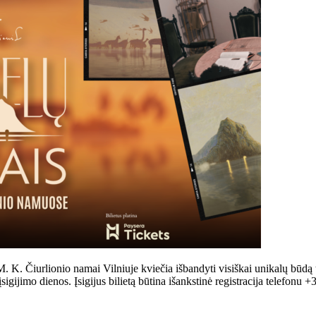
urlionio namai Vilniuje kviečia išbandyti visiškai unikalų būdą tyri
imo dienos. Įsigijus bilietą būtina išankstinė registracija telefonu +