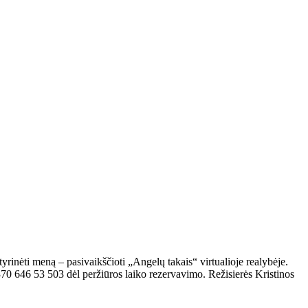
nėti meną – pasivaikščioti „Angelų takais“ virtualioje realybėje.
370 646 53 503 dėl peržiūros laiko rezervavimo. Režisierės Kristinos