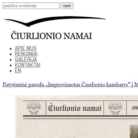
APIE MUS
RENGINIAI
GALERIJA
KONTAKTAI
EN
Patyriminė paroda „Improvizuotas Čiurlionio kambarys“ | M