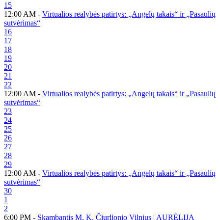
15
12:00 AM -
Virtualios realybės patirtys: „Angelų takais“ ir „Pasaulių
sutvėrimas“
16
17
18
19
20
21
22
12:00 AM -
Virtualios realybės patirtys: „Angelų takais“ ir „Pasaulių
sutvėrimas“
23
24
25
26
27
28
29
12:00 AM -
Virtualios realybės patirtys: „Angelų takais“ ir „Pasaulių
sutvėrimas“
30
1
2
6:00 PM -
Skambantis M. K. Čiurlionio Vilnius | AURĒLIJA