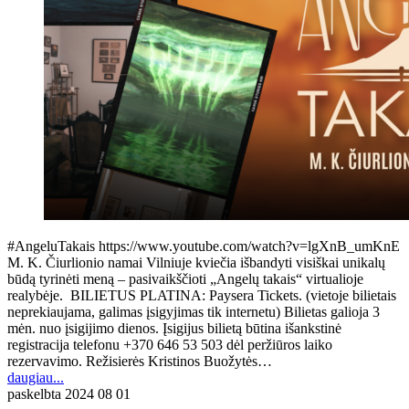
#AngeluTakais https://www.youtube.com/watch?v=lgXnB_umKnE
M. K. Čiurlionio namai Vilniuje kviečia išbandyti visiškai unikalų
būdą tyrinėti meną – pasivaikščioti „Angelų takais“ virtualioje
realybėje. BILIETUS PLATINA: Paysera Tickets. (vietoje bilietais
neprekiaujama, galimas įsigyjimas tik internetu) Bilietas galioja 3
mėn. nuo įsigijimo dienos. Įsigijus bilietą būtina išankstinė
registracija telefonu +370 646 53 503 dėl peržiūros laiko
rezervavimo. Režisierės Kristinos Buožytės…
daugiau...
paskelbta
2024 08 01