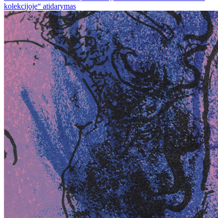
kolekcijoje“ atidarymas