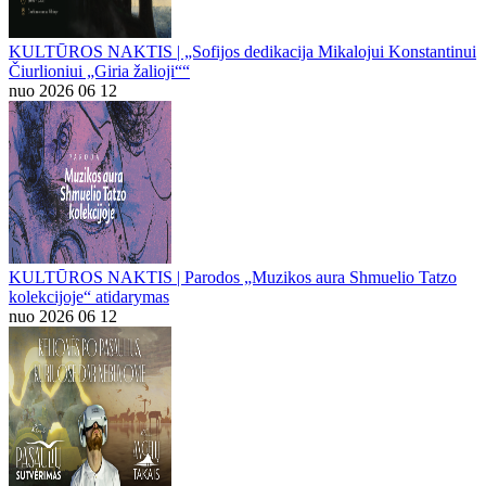
KULTŪROS NAKTIS | „Sofijos dedikacija Mikalojui Konstantinui
Čiurlioniui „Giria žalioji““
nuo 2026 06 12
KULTŪROS NAKTIS | Parodos „Muzikos aura Shmuelio Tatzo
kolekcijoje“ atidarymas
nuo 2026 06 12