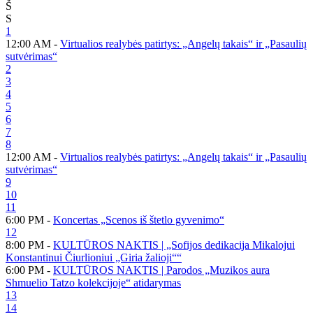
Š
S
1
12:00 AM -
Virtualios realybės patirtys: „Angelų takais“ ir „Pasaulių
sutvėrimas“
2
3
4
5
6
7
8
12:00 AM -
Virtualios realybės patirtys: „Angelų takais“ ir „Pasaulių
sutvėrimas“
9
10
11
6:00 PM -
Koncertas „Scenos iš štetlo gyvenimo“
12
8:00 PM -
KULTŪROS NAKTIS | „Sofijos dedikacija Mikalojui
Konstantinui Čiurlioniui „Giria žalioji““
6:00 PM -
KULTŪROS NAKTIS | Parodos „Muzikos aura
Shmuelio Tatzo kolekcijoje“ atidarymas
13
14