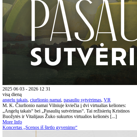
2025 06 03 - 2026 12 31
visą dieną
angelu takais
,
ciurlionio namai
,
pasaulių sytvėrimas
,
VR
M. K. Čiurlionio namai Vilniuje kviečia į dvi virtualias keliones:
„Angelų takais“ bei „Pasaulių sutvėrimas“. Tai režisierių Kristinos
Buožytės ir Vitalijaus Žuko sukurtos virtualios kelionės [...]
More Info
Koncertas „Scenos iš štetlo gyvenimo“