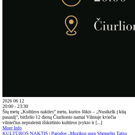
2026 06 12
20:00 - 23:30
Šių metų „Kultūros nakties“ metu, kurios šūkis – „Nusikelk į kitą
pasaulį“, birželio 12 dieną Čiurlionio namai Vilniuje kviečia
vilniečius nepraleisti išskirtinio kultūros įvykio ir [...]
More Info
KULTŪROS NAKTIS | Parodos „Muzikos aura Shmuelio Tatzo