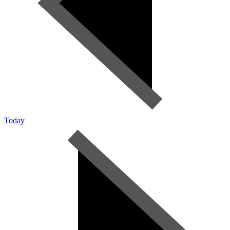
Today