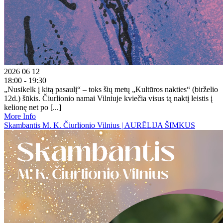
2026 06 12
18:00 - 19:30
„Nusikelk į kitą pasaulį“ – toks šių metų „Kultūros nakties“ (birželio
12d.) šūkis. Čiurlionio namai Vilniuje kviečia visus tą naktį leistis į
kelionę net po [...]
More Info
Skambantis M. K. Čiurlionio Vilnius | AURĒLIJA ŠIMKUS