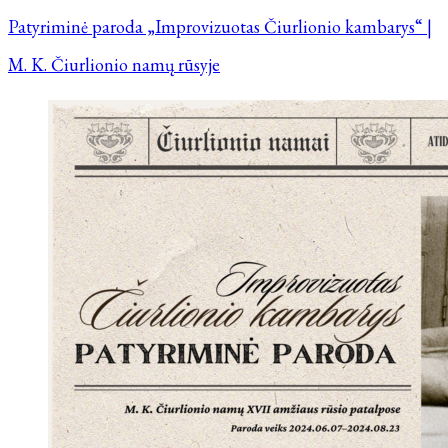
Patyriminė paroda „Improvizuotas Čiurlionio kambarys“ |
M. K. Čiurlionio namų rūsyje