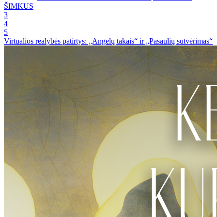
ŠIMKUS
3
4
5
Virtualios realybės patirtys: „Angelų takais“ ir „Pasaulių sutvėrimas“