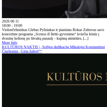
2026 06 11
18:00 - 19:00
Violončelininkas Glebas Pyšniakas ir pianistas Rokas Zubovas savo
koncertine programa „Scenos iš štetlo gyvenimo“ kviečia leistis į
dvasinę kelionę po litvakų pasaulį – kupiną atminties, [...]
More Info
KULTŪROS NAKTIS | „Sofijos dedikacija Mikalojui Konstantinui
Čiurlioniui „Giria žalioji““