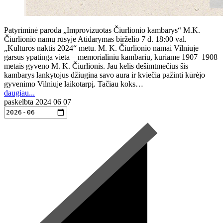
Patyriminė paroda „Improvizuotas Čiurlionio kambarys“ M.K.
Čiurlionio namų rūsyje Atidarymas birželio 7 d. 18:00 val.
„Kultūros naktis 2024“ metu. M. K. Čiurlionio namai Vilniuje
garsūs ypatinga vieta – memorialiniu kambariu, kuriame 1907–1908
metais gyveno M. K. Čiurlionis. Jau kelis dešimtmečius šis
kambarys lankytojus džiugina savo aura ir kviečia pažinti kūrėjo
gyvenimo Vilniuje laikotarpį. Tačiau koks…
daugiau...
paskelbta
2024 06 07