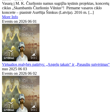
Vasarą į M. K. Čiurlionio namus sugrįžta tęstinis projektas, koncertų
ciklas „Skambantis Čiurlionio Vilnius“! Pirmame vasaros ciklo
koncerte – pianistė Aurēlija Šimkus (Latvija). 2016 m. [...]
More Info
Events on 2026 06 01
Virtualios realybės patirtys: „Angelų takais“ ir „Pasaulių sutvėrimas“
nuo 2025 06 03
Events on 2026 06 02