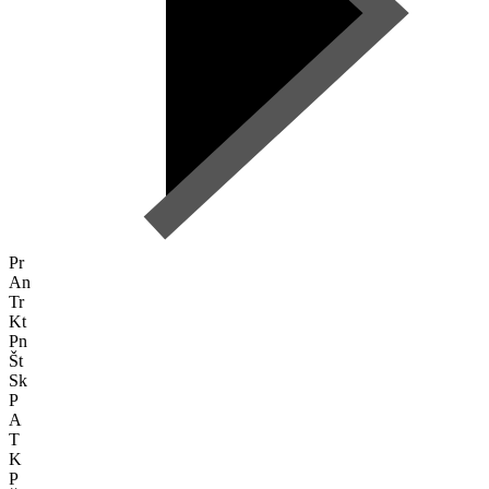
Pr
An
Tr
Kt
Pn
Št
Sk
P
A
T
K
P