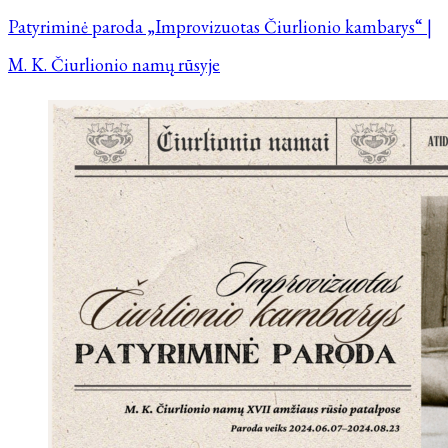
Patyriminė paroda „Improvizuotas Čiurlionio kambarys“ |
M. K. Čiurlionio namų rūsyje