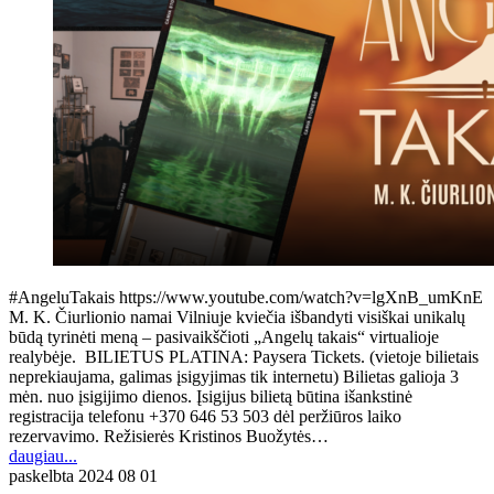
#AngeluTakais https://www.youtube.com/watch?v=lgXnB_umKnE
M. K. Čiurlionio namai Vilniuje kviečia išbandyti visiškai unikalų
būdą tyrinėti meną – pasivaikščioti „Angelų takais“ virtualioje
realybėje. BILIETUS PLATINA: Paysera Tickets. (vietoje bilietais
neprekiaujama, galimas įsigyjimas tik internetu) Bilietas galioja 3
mėn. nuo įsigijimo dienos. Įsigijus bilietą būtina išankstinė
registracija telefonu +370 646 53 503 dėl peržiūros laiko
rezervavimo. Režisierės Kristinos Buožytės…
daugiau...
paskelbta
2024 08 01