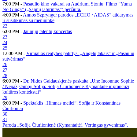
7:00 PM -
Pasaulio kino vakarai su Audriumi Stoniu. Filmo “Yuma
No Ginga” („Sapnų labirintas”) peržiūra.
4:00 PM -
Annos Szprynger parodos „ECHO / AIDAS“ atidarymas
ir susitikimas su menininke
22
6:00 PM -
Jaunųjų talentų koncertas
23
24
25
12:00 AM -
Virtualios realybės patirtys: „Angelų takais“ ir „Pasaulių
sutvėrimas“
26
27
28
6:00 PM -
Dr. Nidos Gaidauskienės paskaita „Une Inconnue Sophie
/ Nepažįstamoji Sofija: Sofija Čiurlionienė-Kymantaitė ir prancūzų
kultūros kontekstai“
29
6:00 PM -
Spektaklis „Himnas meilei“. Sofija ir Konstantinas
Čiurlioniai
30
31
Paroda „Sofija Čiurlionienė (Kymantaitė). Vertingas gyvenimas".