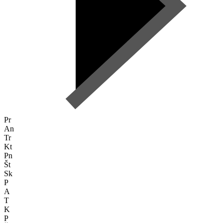
Pr
An
Tr
Kt
Pn
Št
Sk
P
A
T
K
P