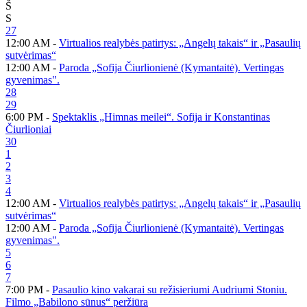
Š
S
27
12:00 AM -
Virtualios realybės patirtys: „Angelų takais“ ir „Pasaulių
sutvėrimas“
12:00 AM -
Paroda „Sofija Čiurlionienė (Kymantaitė). Vertingas
gyvenimas".
28
29
6:00 PM -
Spektaklis „Himnas meilei“. Sofija ir Konstantinas
Čiurlioniai
30
1
2
3
4
12:00 AM -
Virtualios realybės patirtys: „Angelų takais“ ir „Pasaulių
sutvėrimas“
12:00 AM -
Paroda „Sofija Čiurlionienė (Kymantaitė). Vertingas
gyvenimas".
5
6
7
7:00 PM -
Pasaulio kino vakarai su režisieriumi Audriumi Stoniu.
Filmo „Babilono sūnus“ peržiūra