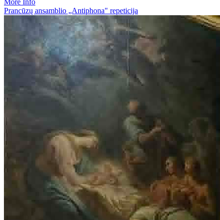
More Info
Prancūzų ansamblio „Antiphona" repeticija