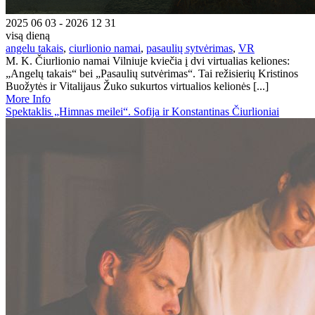
2025 06 03 - 2026 12 31
visą dieną
angelu takais
,
ciurlionio namai
,
pasaulių sytvėrimas
,
VR
M. K. Čiurlionio namai Vilniuje kviečia į dvi virtualias keliones:
„Angelų takais“ bei „Pasaulių sutvėrimas“. Tai režisierių Kristinos
Buožytės ir Vitalijaus Žuko sukurtos virtualios kelionės [...]
More Info
Spektaklis „Himnas meilei“. Sofija ir Konstantinas Čiurlioniai