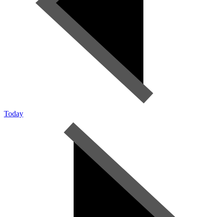
Today