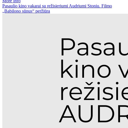
More Info
Pasaulio kino vakarai su režisieriumi Audriumi Stoniu. Filmo
„Babilono sūnus“ peržiūra