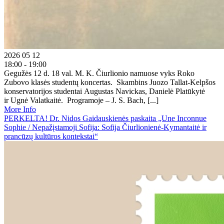
2026 05 12
18:00 - 19:00
Gegužės 12 d. 18 val. M. K. Čiurlionio namuose vyks Roko
Zubovo klasės studentų koncertas. Skambins Juozo Tallat-Kelpšos
konservatorijos studentai Augustas Navickas, Danielė Platūkytė
ir Ugnė Valatkaitė. Programoje – J. S. Bach, [...]
More Info
PERKELTA! Dr. Nidos Gaidauskienės paskaita „Une Inconnue
Sophie / Nepažįstamoji Sofija: Sofija Čiurlionienė-Kymantaitė ir
prancūzų kultūros kontekstai“