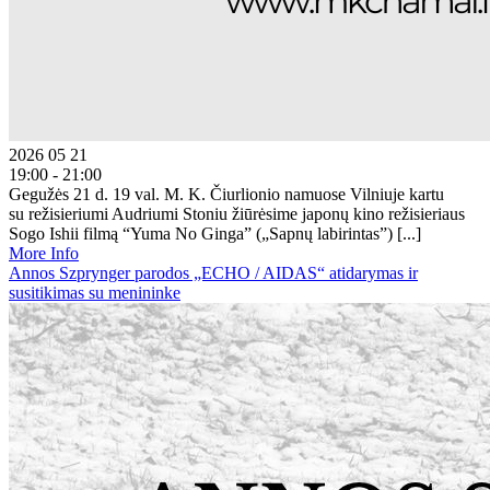
2026 05 21
19:00 - 21:00
Gegužės 21 d. 19 val. M. K. Čiurlionio namuose Vilniuje kartu
su režisieriumi Audriumi Stoniu žiūrėsime japonų kino režisieriaus
Sogo Ishii filmą “Yuma No Ginga” („Sapnų labirintas”) [...]
More Info
Annos Szprynger parodos „ECHO / AIDAS“ atidarymas ir
susitikimas su menininke