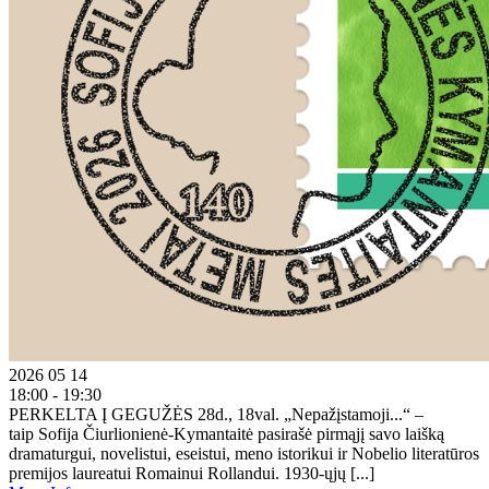
2026 05 14
18:00 - 19:30
PERKELTA Į GEGUŽĖS 28d., 18val. „Nepažįstamoji...“ –
taip Sofija Čiurlionienė-Kymantaitė pasirašė pirmąjį savo laišką
dramaturgui, novelistui, eseistui, meno istorikui ir Nobelio literatūros
premijos laureatui Romainui Rollandui. 1930-ųjų [...]