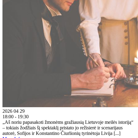
2026 04 29
18:00 - 19:30
„Aš noriu papasakoti žmonėms gražiausią Lietuvoje meilės istoriją“
– tokiais žodžiais šį spektaklį pristato jo režisierė ir scenarijaus
autorė, Sofijos ir Konstantino Čiurlionių tyrinėtoja Livija [...]