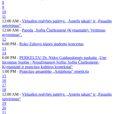
8
9
10
11
12:00 AM -
Virtualios realybės patirtys: „Angelų takais“ ir „Pasaulių
sutvėrimas“
12:00 AM -
Paroda „Sofija Čiurlionienė (Kymantaitė). Vertingas
gyvenimas".
12
6:00 PM -
Roko Zubovo klasės studentų koncertas
13
14
6:00 PM -
PERKELTA! Dr. Nidos Gaidauskienės paskaita „Une
Inconnue Sophie / Nepažįstamoji Sofija: Sofija Čiurlionienė-
Kymantaitė ir prancūzų kultūros kontekstai“
1:00 PM -
Prancūzų ansamblio „Antiphona" repeticija
15
16
17
18
12:00 AM -
Virtualios realybės patirtys: „Angelų takais“ ir „Pasaulių
sutvėrimas“
19
20
21