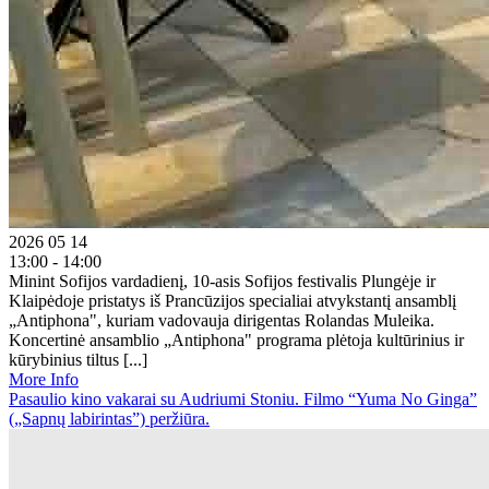
2026 05 14
13:00 - 14:00
Minint Sofijos vardadienį, 10-asis Sofijos festivalis Plungėje ir
Klaipėdoje pristatys iš Prancūzijos specialiai atvykstantį ansamblį
„Antiphona", kuriam vadovauja dirigentas Rolandas Muleika.
Koncertinė ansamblio „Antiphona" programa plėtoja kultūrinius ir
kūrybinius tiltus [...]
More Info
Pasaulio kino vakarai su Audriumi Stoniu. Filmo “Yuma No Ginga”
(„Sapnų labirintas”) peržiūra.