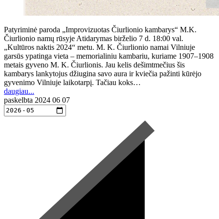
Patyriminė paroda „Improvizuotas Čiurlionio kambarys“ M.K.
Čiurlionio namų rūsyje Atidarymas birželio 7 d. 18:00 val.
„Kultūros naktis 2024“ metu. M. K. Čiurlionio namai Vilniuje
garsūs ypatinga vieta – memorialiniu kambariu, kuriame 1907–1908
metais gyveno M. K. Čiurlionis. Jau kelis dešimtmečius šis
kambarys lankytojus džiugina savo aura ir kviečia pažinti kūrėjo
gyvenimo Vilniuje laikotarpį. Tačiau koks…
daugiau...
paskelbta
2024 06 07