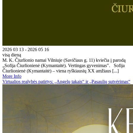
2026 03 13 - 2026 05 16
visą dieną
M. K. Čiurlionio namai Vilniuje (Savičiaus g. 11) kviečia į parodą
„Sofija Čiurlionienė (Kymantaitė). Vertingas gyvenimas". Sofija
Čiurlionienė (Kymantaitė) – viena ryškiausių XX amžiaus [...]
More Info
Virtualios realybės patirtys: „Angelų takais“ ir „Pasaulių sutvėrimas“