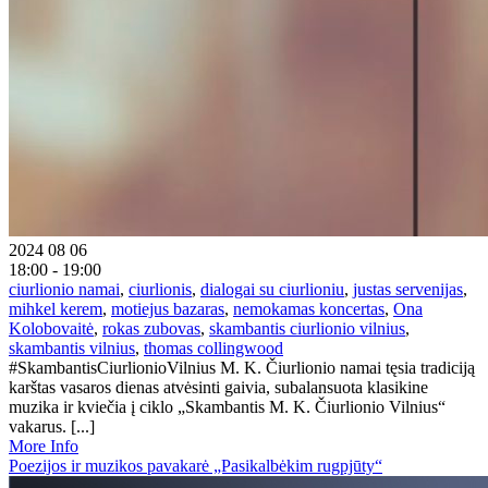
2024 08 06
18:00 - 19:00
ciurlionio namai
,
ciurlionis
,
dialogai su ciurlioniu
,
justas servenijas
,
mihkel kerem
,
motiejus bazaras
,
nemokamas koncertas
,
Ona
Kolobovaitė
,
rokas zubovas
,
skambantis ciurlionio vilnius
,
skambantis vilnius
,
thomas collingwood
#SkambantisCiurlionioVilnius M. K. Čiurlionio namai tęsia tradiciją
karštas vasaros dienas atvėsinti gaivia, subalansuota klasikine
muzika ir kviečia į ciklo „Skambantis M. K. Čiurlionio Vilnius“
vakarus. [...]
More Info
Poezijos ir muzikos pavakarė „Pasikalbėkim rugpjūty“