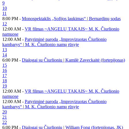
9
10
11
8:00 PM -
Monospektaklis „Sofijos laukimas“ | Bernardinų sodas
12
12:00 AM -
VR filmas ~ANGELŲ TAKAIS~ M. K. Čiurlionio
namuose
12:00 AM -
Patyriminė paroda „Improvizuotas Čiurlionio
kambarys“ | M. K. Čiurlionio namų rūsyje
13
14
6:00 PM -
Dialogai su Čiurlioniu | Kamilė Zaveckaitė (fortepijonas)
15
16
17
18
19
12:00 AM -
VR filmas ~ANGELŲ TAKAIS~ M. K. Čiurlionio
namuose
12:00 AM -
Patyriminė paroda „Improvizuotas Čiurlionio
kambarys“ | M. K. Čiurlionio namų rūsyje
20
21
22
6:00 PM -
Dialogai su Čiurlioniu | William Fong (fortepijonas, JK)