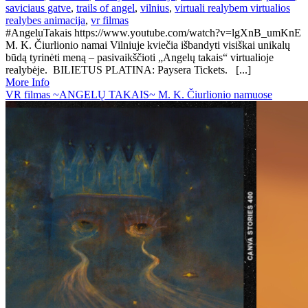
saviciaus gatve
,
trails of angel
,
vilnius
,
virtuali realybem virtualios
realybes animacija
,
vr filmas
#AngeluTakais https://www.youtube.com/watch?v=lgXnB_umKnE
M. K. Čiurlionio namai Vilniuje kviečia išbandyti visiškai unikalų
būdą tyrinėti meną – pasivaikščioti „Angelų takais“ virtualioje
realybėje. BILIETUS PLATINA: Paysera Tickets. [...]
More Info
VR filmas ~ANGELŲ TAKAIS~ M. K. Čiurlionio namuose