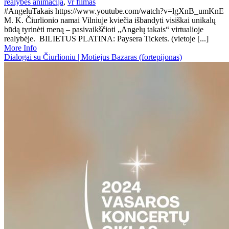
realybes animacija
,
vr filmas
#AngeluTakais https://www.youtube.com/watch?v=lgXnB_umKnE
M. K. Čiurlionio namai Vilniuje kviečia išbandyti visiškai unikalų
būdą tyrinėti meną – pasivaikščioti „Angelų takais“ virtualioje
realybėje. BILIETUS PLATINA: Paysera Tickets. (vietoje [...]
More Info
Dialogai su Čiurlioniu | Motiejus Bazaras (fortepijonas)