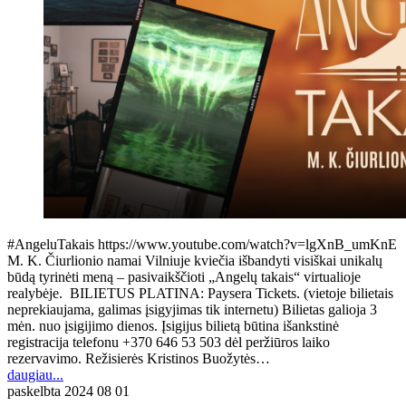
#AngeluTakais https://www.youtube.com/watch?v=lgXnB_umKnE
M. K. Čiurlionio namai Vilniuje kviečia išbandyti visiškai unikalų
būdą tyrinėti meną – pasivaikščioti „Angelų takais“ virtualioje
realybėje. BILIETUS PLATINA: Paysera Tickets. (vietoje bilietais
neprekiaujama, galimas įsigyjimas tik internetu) Bilietas galioja 3
mėn. nuo įsigijimo dienos. Įsigijus bilietą būtina išankstinė
registracija telefonu +370 646 53 503 dėl peržiūros laiko
rezervavimo. Režisierės Kristinos Buožytės…
daugiau...
paskelbta
2024 08 01