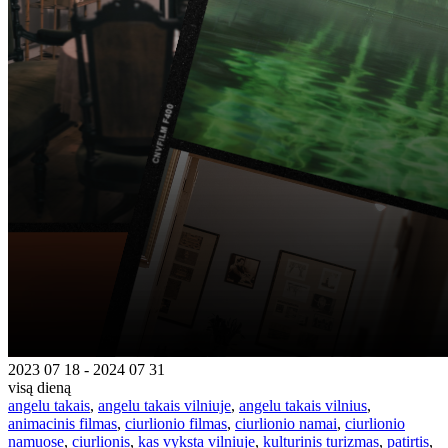
2023 07 18 - 2024 07 31
visą dieną
angelu takais
,
angelu takais vilniuje
,
angelu takais vilnius
,
animacinis filmas
,
ciurlionio filmas
,
ciurlionio namai
,
ciurlionio
namuose
,
ciurlionis
,
kas vyksta vilniuje
,
kulturinis turizmas
,
patirtis
,