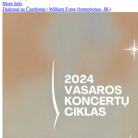
More Info
Dialogai su Čiurlioniu | William Fong (fortepijonas, JK)