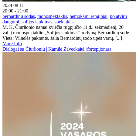
2024 08 11
20:00 - 21:00
bernardinu sodas
,
monospektaklis
,
nemokami renginiai
,
po atviru
dangumi
,
sofijos laukimas
,
spektaklis
M. K. Čiurlionio namai kviečia rugpjūčio 11 d., sekmadienį, 20
val. į monospektaklio „Sofijos laukimas“ rodymą Bernardinų sode.
Vieta: Vilnelės pakrantė, šalia Bernardinų sodo upės vartų. [...]
More Info
Dialogai su Čiurlioniu | Kamilė Zaveckaitė (fortepijonas)