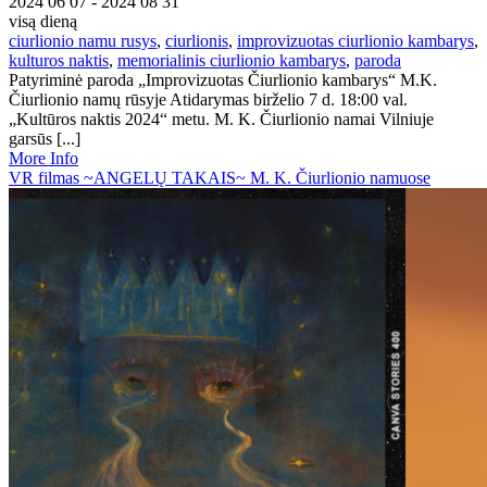
2024 06 07 - 2024 08 31
visą dieną
ciurlionio namu rusys
,
ciurlionis
,
improvizuotas ciurlionio kambarys
,
kulturos naktis
,
memorialinis ciurlionio kambarys
,
paroda
Patyriminė paroda „Improvizuotas Čiurlionio kambarys“ M.K.
Čiurlionio namų rūsyje Atidarymas birželio 7 d. 18:00 val.
„Kultūros naktis 2024“ metu. M. K. Čiurlionio namai Vilniuje
garsūs [...]
More Info
VR filmas ~ANGELŲ TAKAIS~ M. K. Čiurlionio namuose