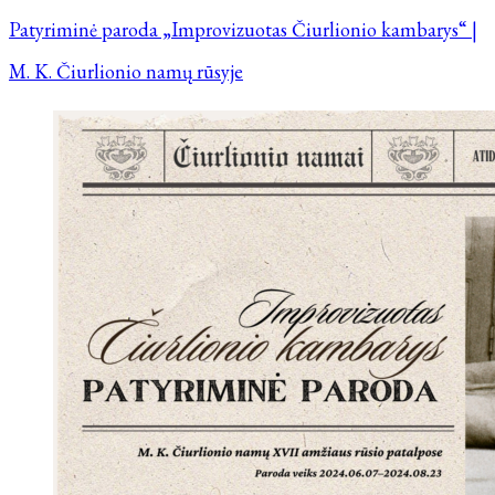
Patyriminė paroda „Improvizuotas Čiurlionio kambarys“ |
M. K. Čiurlionio namų rūsyje