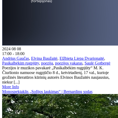
2024 08 08
17:00 - 18:00
Andrius Gaučas
,
Elvina Baužaitė
,
Elžbieta Liepa Dvarionaitė
,
Pasikalbėkim rugpjūty
,
poezija
,
poezijos vakaras
,
Saulė Gotbergė
Poezijos ir muzikos pavakarė „Pasikalbėkim rugpjūty“ M. K.
Čiurlionio namuose rugpjūčio 8 d., ketvirtadienį, 17 val., kurioje
grožinės literatūros kūrinių autorės Elvinos Baužaitės naujausius,
niekur [...]
More Info
Monospektaklis „Sofijos laukimas“ | Bernardinų sodas