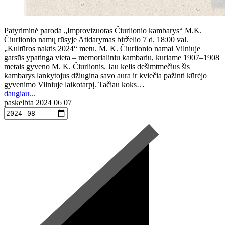
Patyriminė paroda „Improvizuotas Čiurlionio kambarys“ M.K.
Čiurlionio namų rūsyje Atidarymas birželio 7 d. 18:00 val.
„Kultūros naktis 2024“ metu. M. K. Čiurlionio namai Vilniuje
garsūs ypatinga vieta – memorialiniu kambariu, kuriame 1907–1908
metais gyveno M. K. Čiurlionis. Jau kelis dešimtmečius šis
kambarys lankytojus džiugina savo aura ir kviečia pažinti kūrėjo
gyvenimo Vilniuje laikotarpį. Tačiau koks…
daugiau...
paskelbta
2024 06 07