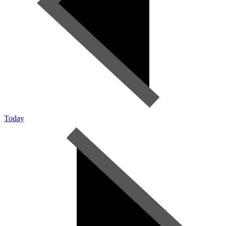
Today