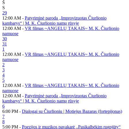
Š
S
29
12:00 AM -
Patyriminė paroda „Improvizuotas Čiurlionio
kambarys“ | M. K. Čiurlionio namų rūsyje
12:00 AM -
VR filmas ~ANGELŲ TAKAIS~ M. K. Čiurlionio
namuose
30
31
1
12:00 AM -
VR filmas ~ANGELŲ TAKAIS~ M. K. Čiurlionio
namuose
2
3
4
5
12:00 AM -
VR filmas ~ANGELŲ TAKAIS~ M. K. Čiurlionio
namuose
12:00 AM -
Patyriminė paroda „Improvizuotas Čiurlionio
kambarys“ | M. K. Čiurlionio namų rūsyje
6
6:00 PM -
Dialogai su Čiurlioniu | Motiejus Bazaras (fortepijonas)
7
8
5:00 PM -
Poezijos ir muzikos pavakarė „Pasikalbėkim rugpjūty“