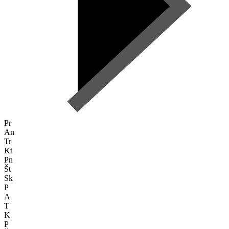
Pr
An
Tr
Kt
Pn
Št
Sk
P
A
T
K
P