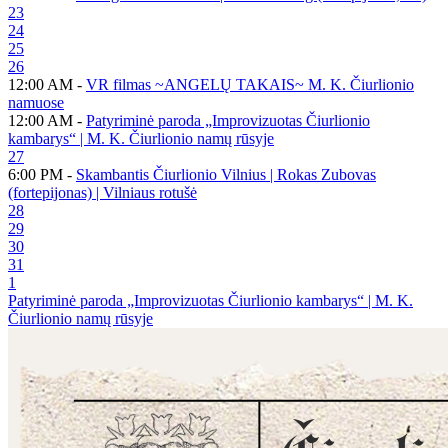
23
24
25
26
12:00 AM -
VR filmas ~ANGELŲ TAKAIS~ M. K. Čiurlionio
namuose
12:00 AM -
Patyriminė paroda „Improvizuotas Čiurlionio
kambarys“ | M. K. Čiurlionio namų rūsyje
27
6:00 PM -
Skambantis Čiurlionio Vilnius | Rokas Zubovas
(fortepijonas) | Vilniaus rotušė
28
29
30
31
1
Patyriminė paroda „Improvizuotas Čiurlionio kambarys“ | M. K.
Čiurlionio namų rūsyje