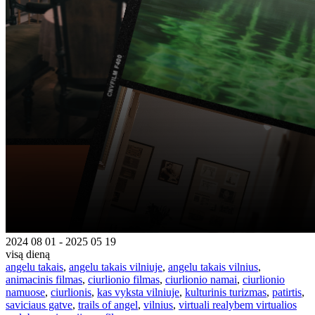
2024 08 01 - 2025 05 19
visą dieną
angelu takais
,
angelu takais vilniuje
,
angelu takais vilnius
,
animacinis filmas
,
ciurlionio filmas
,
ciurlionio namai
,
ciurlionio
namuose
,
ciurlionis
,
kas vyksta vilniuje
,
kulturinis turizmas
,
patirtis
,
saviciaus gatve
,
trails of angel
,
vilnius
,
virtuali realybem virtualios