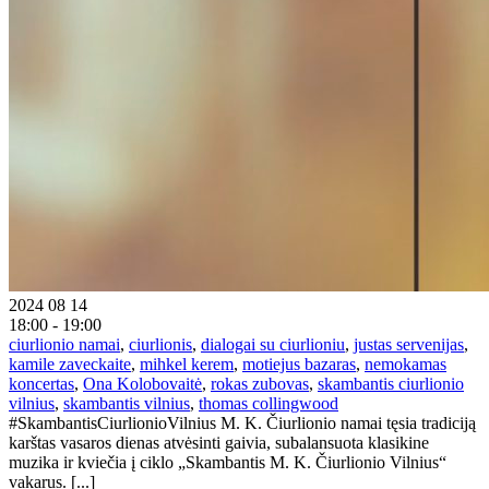
2024 08 14
18:00 - 19:00
ciurlionio namai
,
ciurlionis
,
dialogai su ciurlioniu
,
justas servenijas
,
kamile zaveckaite
,
mihkel kerem
,
motiejus bazaras
,
nemokamas
koncertas
,
Ona Kolobovaitė
,
rokas zubovas
,
skambantis ciurlionio
vilnius
,
skambantis vilnius
,
thomas collingwood
#SkambantisCiurlionioVilnius M. K. Čiurlionio namai tęsia tradiciją
karštas vasaros dienas atvėsinti gaivia, subalansuota klasikine
muzika ir kviečia į ciklo „Skambantis M. K. Čiurlionio Vilnius“
vakarus. [...]