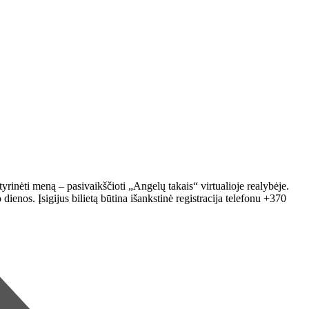
nėti meną – pasivaikščioti „Angelų takais“ virtualioje realybėje.
enos. Įsigijus bilietą būtina išankstinė registracija telefonu +370