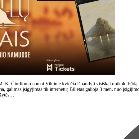
urlionio namai Vilniuje kviečia išbandyti visiškai unikalų būdą tyri
alimas įsigyjimas tik internetu) Bilietas galioja 3 mėn. nuo įsigijimo di
uožytės…