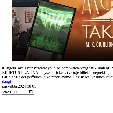
#AngeluTakais https://www.youtube.com/watch?v=lgXnB_umKnE M. K. Či
BILIETUS PLATINA: Paysera Tickets. (vietoje bilietais neprekiaujama, g
646 53 503 dėl peržiūros laiko rezervavimo. Režisierės Kristinos B
daugiau...
paskelbta
2024 08 01