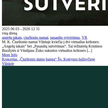
2025 06 03 - 2026 12 31
visą dieną
angelu takais
,
ciurlionio namai
,
pasaulių sytvėrimas
,
VR
M. K. Čiurlionio namai Vilniuje kviečia į dvi virtualias keliones:
„Angelų takais“ bei „Pasaulių sutvėrimas“. Tai režisierių Kristinos
Buožytės ir Vitalijaus Žuko sukurtos virtualios kelionės [...]
More Info
Koncertas „Čiurlionio dainų banga“ Šv. Kotrynos bažnyčioje
Vilniuje