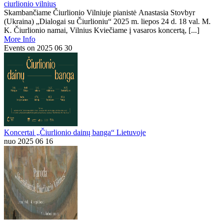
ciurlionio vilnius
Skambančiame Čiurlionio Vilniuje pianistė Anastasia Stovbyr
(Ukraina) „Dialogai su Čiurlioniu“ 2025 m. liepos 24 d. 18 val. M.
K. Čiurlionio namai, Vilnius Kviečiame į vasaros koncertą, [...]
More Info
Events on 2025 06 30
Koncertai „Čiurlionio dainų banga“ Lietuvoje
nuo 2025 06 16