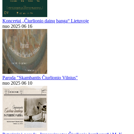
Koncertai „Čiurlionio dainų banga“ Lietuvoje
nuo 2025 06 16
Paroda "Skambantis Čiurlionio Vilnius"
nuo 2025 06 10