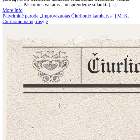
„...Paskutinis vakaras – nusprendėme sulaukti [...]
More Info
Patyriminė paroda „Improvizuotas Čiurlionio kambarys“ | M. K.
Čiurlionio namų rūsyje