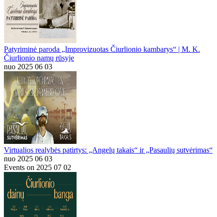
Patyriminė paroda „Improvizuotas Čiurlionio kambarys“ | M. K.
Čiurlionio namų rūsyje
nuo 2025 06 03
Virtualios realybės patirtys: „Angelų takais“ ir „Pasaulių sutvėrimas“
nuo 2025 06 03
Events on 2025 07 02