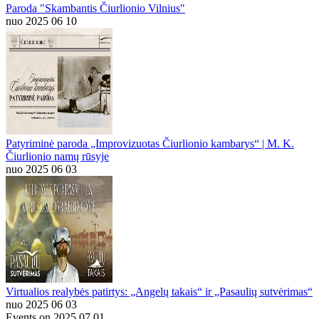
Paroda "Skambantis Čiurlionio Vilnius"
nuo 2025 06 10
Patyriminė paroda „Improvizuotas Čiurlionio kambarys“ | M. K.
Čiurlionio namų rūsyje
nuo 2025 06 03
Virtualios realybės patirtys: „Angelų takais“ ir „Pasaulių sutvėrimas“
nuo 2025 06 03
Events on 2025 07 01