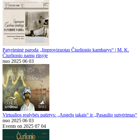
Patyriminė paroda „Improvizuotas Čiurlionio kambarys“ | M. K.
Čiurlionio namų rūsyje
nuo 2025 06 03
Virtualios realybės patirtys: „Angelų takais“ ir „Pasaulių sutvėrimas“
nuo 2025 06 03
Events on 2025 07 04