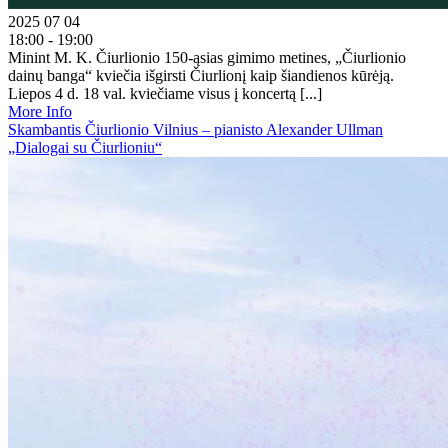
2025 07 04
18:00 - 19:00
Minint M. K. Čiurlionio 150-ąsias gimimo metines, „Čiurlionio
dainų banga“ kviečia išgirsti Čiurlionį kaip šiandienos kūrėją.
Liepos 4 d. 18 val. kviečiame visus į koncertą [...]
More Info
Skambantis Čiurlionio Vilnius – pianisto Alexander Ullman
„Dialogai su Čiurlioniu“