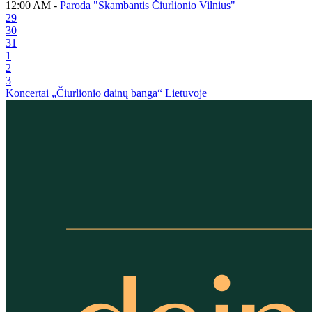
12:00 AM -
Paroda "Skambantis Čiurlionio Vilnius"
29
30
31
1
2
3
Koncertai „Čiurlionio dainų banga“ Lietuvoje