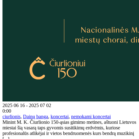
2025 06 16 - 2025 07 02
0:00
ciurlionis
,
Dainų banga
,
koncertai
,
nemokami koncertai
Minint M. K. Čiurlionio 150-ąsias gimimo metines, aštuoni Lietuvos
miestai šią vasarą taps gyvomis susitikimų erdvėmis, kuriose
profesionalūs atlikėjai ir vietos bendruomenės kurs bendrą muzikinį
[...]