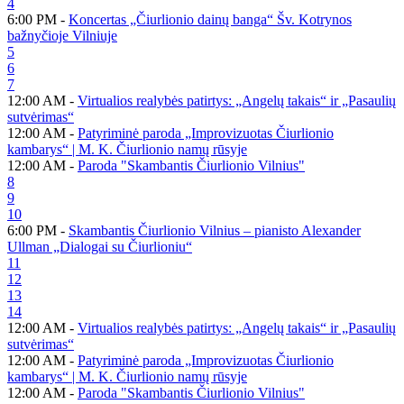
4
6:00 PM -
Koncertas „Čiurlionio dainų banga“ Šv. Kotrynos
bažnyčioje Vilniuje
5
6
7
12:00 AM -
Virtualios realybės patirtys: „Angelų takais“ ir „Pasaulių
sutvėrimas“
12:00 AM -
Patyriminė paroda „Improvizuotas Čiurlionio
kambarys“ | M. K. Čiurlionio namų rūsyje
12:00 AM -
Paroda "Skambantis Čiurlionio Vilnius"
8
9
10
6:00 PM -
Skambantis Čiurlionio Vilnius – pianisto Alexander
Ullman „Dialogai su Čiurlioniu“
11
12
13
14
12:00 AM -
Virtualios realybės patirtys: „Angelų takais“ ir „Pasaulių
sutvėrimas“
12:00 AM -
Patyriminė paroda „Improvizuotas Čiurlionio
kambarys“ | M. K. Čiurlionio namų rūsyje
12:00 AM -
Paroda "Skambantis Čiurlionio Vilnius"