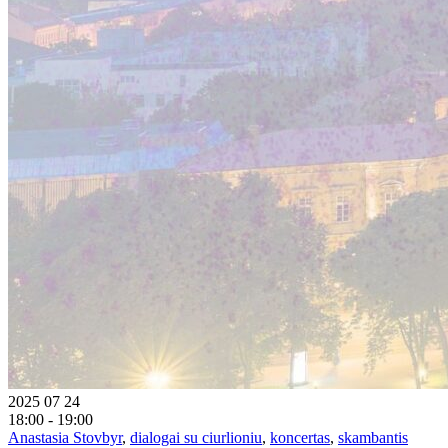
2025 07 24
18:00 - 19:00
Anastasia Stovbyr
,
dialogai su ciurlioniu
,
koncertas
,
skambantis