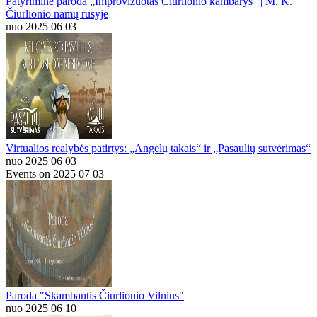
Patyriminė paroda „Improvizuotas Čiurlionio kambarys“ | M. K.
Čiurlionio namų rūsyje
nuo 2025 06 03
Virtualios realybės patirtys: „Angelų takais“ ir „Pasaulių sutvėrimas“
nuo 2025 06 03
Events on 2025 07 03
Paroda "Skambantis Čiurlionio Vilnius"
nuo 2025 06 10