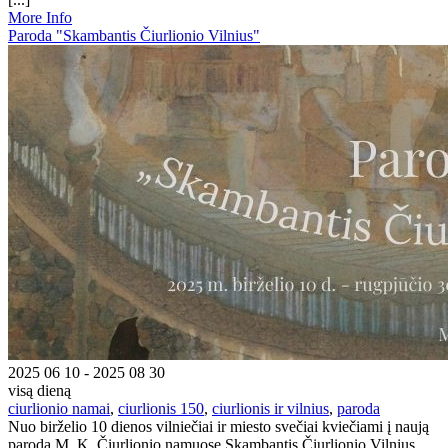
More Info
Paroda "Skambantis Čiurlionio Vilnius"
2025 06 10 - 2025 08 30
visą dieną
ciurlionio namai
,
ciurlionis 150
,
ciurlionis ir vilnius
,
paroda
Nuo birželio 10 dienos vilniečiai ir miesto svečiai kviečiami į naują
parodą M. K. Čiurlionio namuose Skambantis Čiurlionio Vilnius