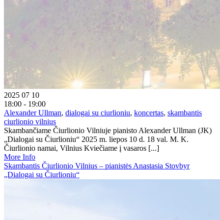
2025 07 10
18:00 - 19:00
Alexander Ullman
,
dialogai su ciurlioniu
,
koncertas
,
skambantis
ciurlionio vilnius
Skambančiame Čiurlionio Vilniuje pianisto Alexander Ullman (JK)
„Dialogai su Čiurlioniu“ 2025 m. liepos 10 d. 18 val. M. K.
Čiurlionio namai, Vilnius Kviečiame į vasaros [...]
More Info
Skambantis Čiurlionio Vilnius – pianistės Anastasia Stovbyr
„Dialogai su Čiurlioniu“