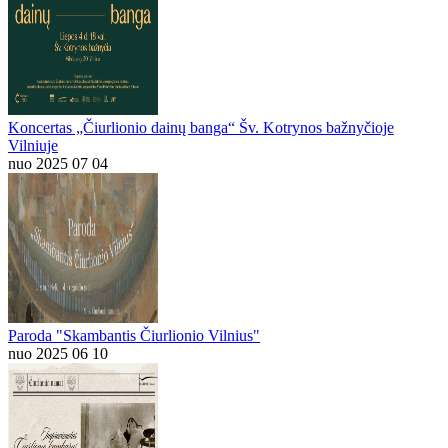
Koncertas „Čiurlionio dainų banga“ Šv. Kotrynos bažnyčioje
Vilniuje
nuo 2025 07 04
Paroda "Skambantis Čiurlionio Vilnius"
nuo 2025 06 10