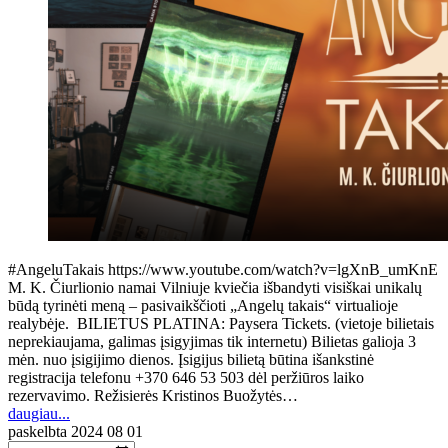
#AngeluTakais https://www.youtube.com/watch?v=lgXnB_umKnE
M. K. Čiurlionio namai Vilniuje kviečia išbandyti visiškai unikalų
būdą tyrinėti meną – pasivaikščioti „Angelų takais“ virtualioje
realybėje. BILIETUS PLATINA: Paysera Tickets. (vietoje bilietais
neprekiaujama, galimas įsigyjimas tik internetu) Bilietas galioja 3
mėn. nuo įsigijimo dienos. Įsigijus bilietą būtina išankstinė
registracija telefonu +370 646 53 503 dėl peržiūros laiko
rezervavimo. Režisierės Kristinos Buožytės…
daugiau...
paskelbta
2024 08 01