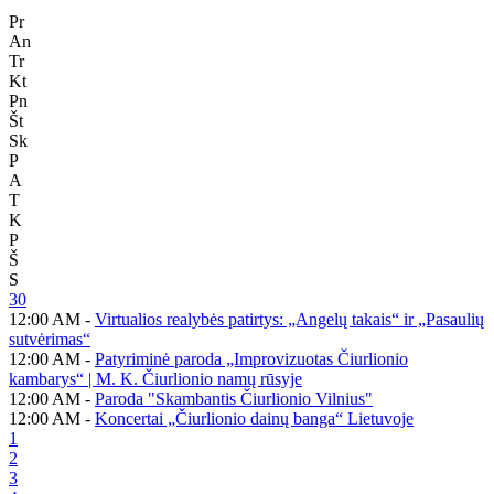
Pr
An
Tr
Kt
Pn
Št
Sk
P
A
T
K
P
Š
S
30
12:00 AM -
Virtualios realybės patirtys: „Angelų takais“ ir „Pasaulių
sutvėrimas“
12:00 AM -
Patyriminė paroda „Improvizuotas Čiurlionio
kambarys“ | M. K. Čiurlionio namų rūsyje
12:00 AM -
Paroda "Skambantis Čiurlionio Vilnius"
12:00 AM -
Koncertai „Čiurlionio dainų banga“ Lietuvoje
1
2
3