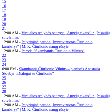
15
16
17
18
19
20
21
12:00 AM -
Virtualios realybės patirtys: „Angelų takais“ ir „Pasaulių
sutvėrimas“
12:00 AM -
Patyriminė paroda „Improvizuotas Čiurlionio
kambarys“ | M. K. Čiurlionio namų rūsyje
12:00 AM -
Paroda "Skambantis Čiurlionio Vilnius"
22
23
24
6:00 PM -
Skambantis Čiurlionio Vilnius – pianistės Anastasia
Stovbyr „Dialogai su Čiurlioniu“
25
26
27
28
12:00 AM -
Virtualios realybės patirtys: „Angelų takais“ ir „Pasaulių
sutvėrimas“
12:00 AM -
Patyriminė paroda „Improvizuotas Čiurlionio
kambarys“ | M. K. Čiurlionio namų rūsyje