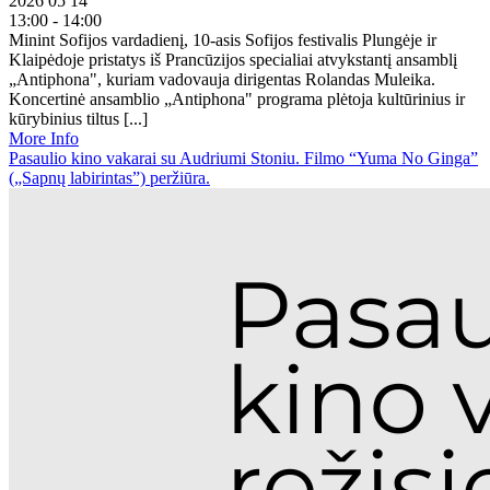
2026 05 14
13:00 - 14:00
Minint Sofijos vardadienį, 10-asis Sofijos festivalis Plungėje ir
Klaipėdoje pristatys iš Prancūzijos specialiai atvykstantį ansamblį
„Antiphona", kuriam vadovauja dirigentas Rolandas Muleika.
Koncertinė ansamblio „Antiphona" programa plėtoja kultūrinius ir
kūrybinius tiltus [...]
More Info
Pasaulio kino vakarai su Audriumi Stoniu. Filmo “Yuma No Ginga”
(„Sapnų labirintas”) peržiūra.