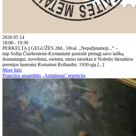
2026 05 14
18:00 - 19:30
PERKELTA Į GEGUŽĖS 28d., 18val. „Nepažįstamoji...“ –
taip Sofija Čiurlionienė-Kymantaitė pasirašė pirmąjį savo laišką
dramaturgui, novelistui, eseistui, meno istorikui ir Nobelio literatūros
premijos laureatui Romainui Rollandui. 1930-ųjų [...]
More Info
Prancūzų ansamblio „Antiphona" repeticija