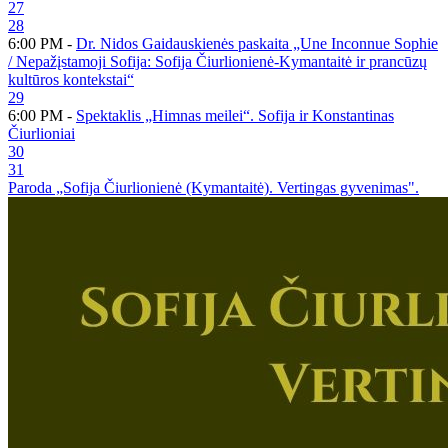
27
28
6:00 PM -
Dr. Nidos Gaidauskienės paskaita „Une Inconnue Sophie
/ Nepažįstamoji Sofija: Sofija Čiurlionienė-Kymantaitė ir prancūzų
kultūros kontekstai“
29
6:00 PM -
Spektaklis „Himnas meilei“. Sofija ir Konstantinas
Čiurlioniai
30
31
Paroda „Sofija Čiurlionienė (Kymantaitė). Vertingas gyvenimas".