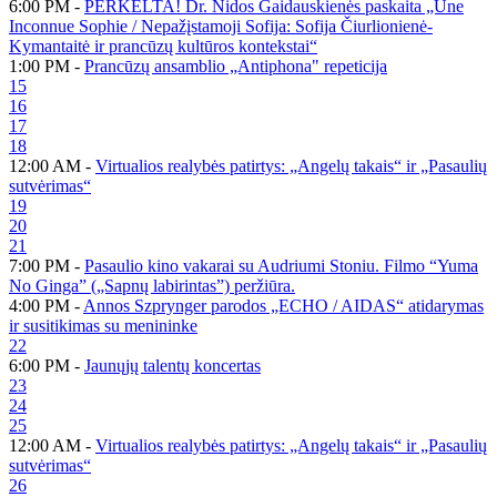
6:00 PM -
PERKELTA! Dr. Nidos Gaidauskienės paskaita „Une
Inconnue Sophie / Nepažįstamoji Sofija: Sofija Čiurlionienė-
Kymantaitė ir prancūzų kultūros kontekstai“
1:00 PM -
Prancūzų ansamblio „Antiphona" repeticija
15
16
17
18
12:00 AM -
Virtualios realybės patirtys: „Angelų takais“ ir „Pasaulių
sutvėrimas“
19
20
21
7:00 PM -
Pasaulio kino vakarai su Audriumi Stoniu. Filmo “Yuma
No Ginga” („Sapnų labirintas”) peržiūra.
4:00 PM -
Annos Szprynger parodos „ECHO / AIDAS“ atidarymas
ir susitikimas su menininke
22
6:00 PM -
Jaunųjų talentų koncertas
23
24
25
12:00 AM -
Virtualios realybės patirtys: „Angelų takais“ ir „Pasaulių
sutvėrimas“
26