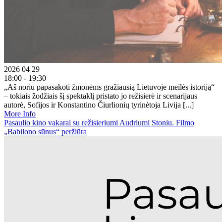
2026 04 29
18:00 - 19:30
„Aš noriu papasakoti žmonėms gražiausią Lietuvoje meilės istoriją“
– tokiais žodžiais šį spektaklį pristato jo režisierė ir scenarijaus
autorė, Sofijos ir Konstantino Čiurlionių tyrinėtoja Livija [...]
More Info
Pasaulio kino vakarai su režisieriumi Audriumi Stoniu. Filmo
„Babilono sūnus“ peržiūra