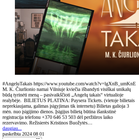
#AngeluTakais https://www.youtube.com/watch?v=lgXnB_umKnE
M. K. Čiurlionio namai Vilniuje kviečia išbandyti visiškai unikalų
būdą tyrinėti meną – pasivaikščioti „Angelų takais“ virtualioje
realybėje. BILIETUS PLATINA: Paysera Tickets. (vietoje bilietais
neprekiaujama, galimas įsigyjimas tik internetu) Bilietas galioja 3
mėn. nuo įsigijimo dienos. Įsigijus bilietą būtina išankstinė
registracija telefonu +370 646 53 503 dėl peržiūros laiko
rezervavimo. Režisierės Kristinos Buožytės…
daugiau...
paskelbta
2024 08 01