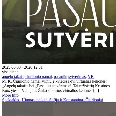
2025 06 03 - 2026 12 31
visą dieną
angelu takais
,
ciurlionio namai
,
pasaulių sytvėrimas
,
VR
M. K. Čiurlionio namai Vilniuje kviečia į dvi virtualias keliones:
„Angelų takais“ bei „Pasaulių sutvėrimas“. Tai režisierių Kristinos
Buožytės ir Vitalijaus Žuko sukurtos virtualios kelionės [...]
More Info
Spektaklis „Himnas meilei“. Sofija ir Konstantinas Čiurlioniai