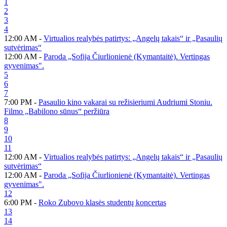
1
2
3
4
12:00 AM -
Virtualios realybės patirtys: „Angelų takais“ ir „Pasaulių
sutvėrimas“
12:00 AM -
Paroda „Sofija Čiurlionienė (Kymantaitė). Vertingas
gyvenimas".
5
6
7
7:00 PM -
Pasaulio kino vakarai su režisieriumi Audriumi Stoniu.
Filmo „Babilono sūnus“ peržiūra
8
9
10
11
12:00 AM -
Virtualios realybės patirtys: „Angelų takais“ ir „Pasaulių
sutvėrimas“
12:00 AM -
Paroda „Sofija Čiurlionienė (Kymantaitė). Vertingas
gyvenimas".
12
6:00 PM -
Roko Zubovo klasės studentų koncertas
13
14