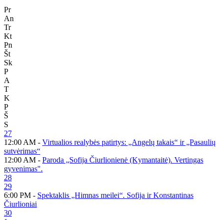
Pr
An
Tr
Kt
Pn
Št
Sk
P
A
T
K
P
Š
S
27
12:00 AM -
Virtualios realybės patirtys: „Angelų takais“ ir „Pasaulių
sutvėrimas“
12:00 AM -
Paroda „Sofija Čiurlionienė (Kymantaitė). Vertingas
gyvenimas".
28
29
6:00 PM -
Spektaklis „Himnas meilei“. Sofija ir Konstantinas
Čiurlioniai
30