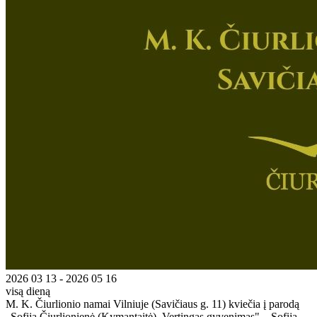
2026 03 13 - 2026 05 16
visą dieną
M. K. Čiurlionio namai Vilniuje (Savičiaus g. 11) kviečia į parodą
„Sofija Čiurlionienė (Kymantaitė). Vertingas gyvenimas". Sofija