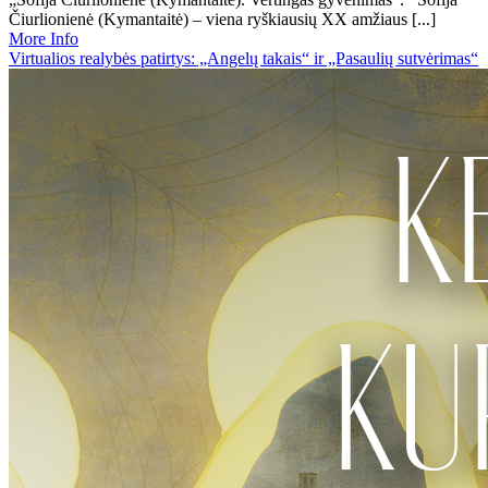
Čiurlionienė (Kymantaitė) – viena ryškiausių XX amžiaus [...]
More Info
Virtualios realybės patirtys: „Angelų takais“ ir „Pasaulių sutvėrimas“