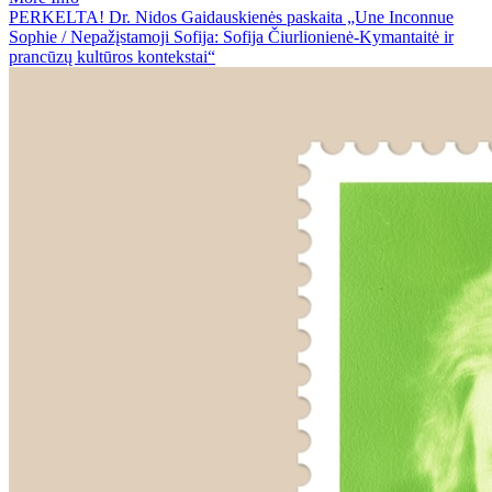
PERKELTA! Dr. Nidos Gaidauskienės paskaita „Une Inconnue
Sophie / Nepažįstamoji Sofija: Sofija Čiurlionienė-Kymantaitė ir
prancūzų kultūros kontekstai“