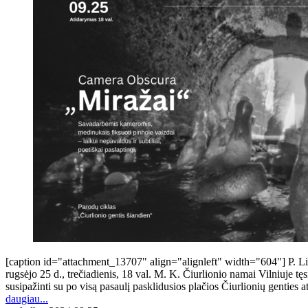
[caption id="attachment_13707" align="alignleft" width="604"] P. Lil
rugsėjo 25 d., trečiadienis, 18 val. M. K. Čiurlionio namai Vilniuje t
susipažinti su po visą pasaulį pasklidusios plačios Čiurlionių genties 
daugiau...