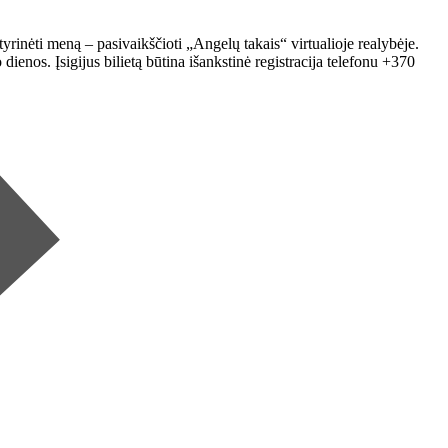
nėti meną – pasivaikščioti „Angelų takais“ virtualioje realybėje.
enos. Įsigijus bilietą būtina išankstinė registracija telefonu +370