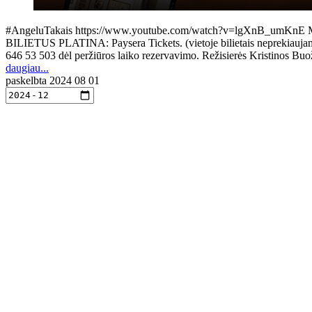
#AngeluTakais https://www.youtube.com/watch?v=lgXnB_umKnE M. K. Či
BILIETUS PLATINA: Paysera Tickets. (vietoje bilietais neprekiaujama, g
646 53 503 dėl peržiūros laiko rezervavimo. Režisierės Kristinos B
daugiau...
paskelbta
2024 08 01