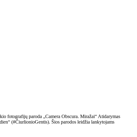
leikio fotografijų paroda „Camera Obscura. Miražai“ Atidarymas
andien“ (#ČiurlionioGentis). Šios parodos leidžia lankytojams