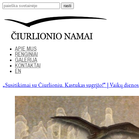
APIE MUS
RENGINIAI
GALERIJA
KONTAKTAI
EN
„Susitikimai su Čiurlioniu. Kastukas sugrįžo!“ | Vaikų dieno