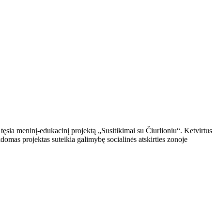
ęsia meninį-edukacinį projektą „Susitikimai su Čiurlioniu“. Ketvirtus
domas projektas suteikia galimybę socialinės atskirties zonoje