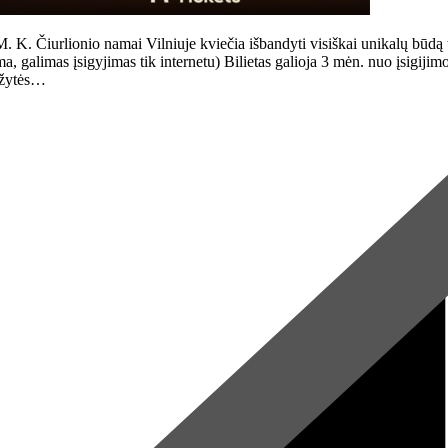
urlionio namai Vilniuje kviečia išbandyti visiškai unikalų būdą tyri
alimas įsigyjimas tik internetu) Bilietas galioja 3 mėn. nuo įsigijimo di
uožytės…