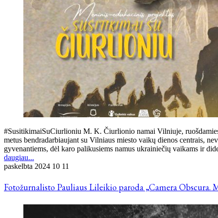
#SusitikimaiSuCiurlioniu M. K. Čiurlionio namai Vilniuje, ruošdamies
metus bendradarbiaujant su Vilniaus miesto vaikų dienos centrais, nev
gyvenantiems, dėl karo palikusiems namus ukrainiečių vaikams ir d
daugiau...
paskelbta
2024 10 11
Fotožurnalisto Pauliaus Lileikio paroda „Camera Obscura. M