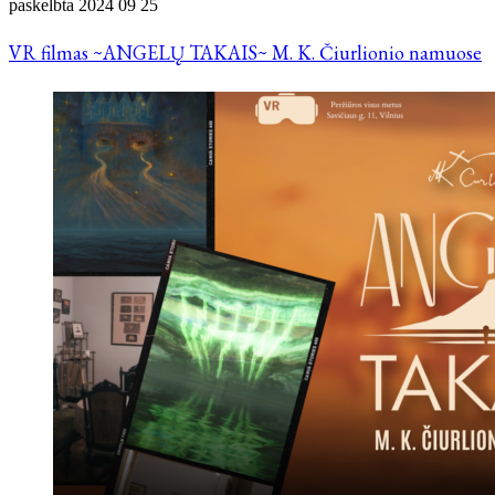
paskelbta
2024 09 25
VR filmas ~ANGELŲ TAKAIS~ M. K. Čiurlionio namuose