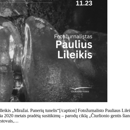
leikis „Miražai. Panerių tunelis“[/caption] Fotožurnalisto Pauliaus Li
ęsia 2020 metais pradėtą susitikimų – parodų ciklą „Čiurlionio gentis ši
atstovais,…