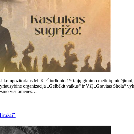
i kompozitoriaus M. K. Čiurlionio 150-ųjų gimimo metinių minėjimui, t
yriausybine organizacija „Gelbėkit vaikus“ ir VšĮ „Gravitas Shola“ vyk
idesnio visuomenės…
iražai“