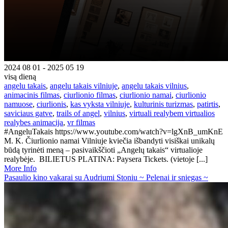
2024 08 01 - 2025 05 19
visą dieną
angelu takais
,
angelu takais vilniuje
,
angelu takais vilnius
,
animacinis filmas
,
ciurlionio filmas
,
ciurlionio namai
,
ciurlionio
namuose
,
ciurlionis
,
kas vyksta vilniuje
,
kulturinis turizmas
,
patirtis
,
saviciaus gatve
,
trails of angel
,
vilnius
,
virtuali realybem virtualios
realybes animacija
,
vr filmas
#AngeluTakais https://www.youtube.com/watch?v=lgXnB_umKnE
M. K. Čiurlionio namai Vilniuje kviečia išbandyti visiškai unikalų
būdą tyrinėti meną – pasivaikščioti „Angelų takais“ virtualioje
realybėje. BILIETUS PLATINA: Paysera Tickets. (vietoje [...]
More Info
Pasaulio kino vakarai su Audriumi Stoniu ~ Pelenai ir sniegas ~