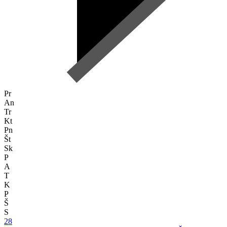
Pr
An
Tr
Kt
Pn
Št
Sk
P
A
T
K
P
Š
S
28