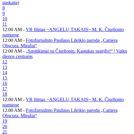
paskaita)
8
9
10
11
12:00 AM -
VR filmas ~ANGELŲ TAKAIS~ M. K. Čiurlionio
namuose
12:00 AM -
Fotožurnalisto Pauliaus Lileikio paroda „Camera
Obscura. Miražai“
12:00 AM -
„Susitikimai su Čiurlioniu. Kastukas sugrįžo!“ | Vaikų
dienos centrams
12
13
14
15
16
17
18
12:00 AM -
VR filmas ~ANGELŲ TAKAIS~ M. K. Čiurlionio
namuose
12:00 AM -
Fotožurnalisto Pauliaus Lileikio paroda „Camera
Obscura. Miražai“
19
20
21