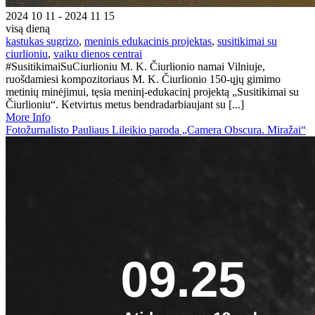
2024 10 11 - 2024 11 15
visą dieną
kastukas sugrizo
,
meninis edukacinis projektas
,
susitikimai su
ciurlioniu
,
vaiku dienos centrai
#SusitikimaiSuCiurlioniu M. K. Čiurlionio namai Vilniuje,
ruošdamiesi kompozitoriaus M. K. Čiurlionio 150-ųjų gimimo
metinių minėjimui, tęsia meninį-edukacinį projektą „Susitikimai su
Čiurlioniu“. Ketvirtus metus bendradarbiaujant su [...]
More Info
Fotožurnalisto Pauliaus Lileikio paroda „Camera Obscura. Miražai“