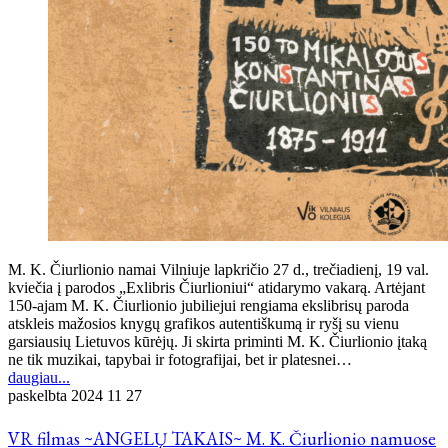
M. K. Čiurlionio namai Vilniuje lapkričio 27 d., trečiadienį, 19 val.
kviečia į parodos „Exlibris Čiurlioniui“ atidarymo vakarą. Artėjant
150-ajam M. K. Čiurlionio jubiliejui rengiama ekslibrisų paroda
atskleis mažosios knygų grafikos autentiškumą ir ryšį su vienu
garsiausių Lietuvos kūrėjų. Ji skirta priminti M. K. Čiurlionio įtaką
ne tik muzikai, tapybai ir fotografijai, bet ir platesnei…
daugiau...
paskelbta
2024 11 27
VR filmas ~ANGELŲ TAKAIS~ M. K. Čiurlionio namuose