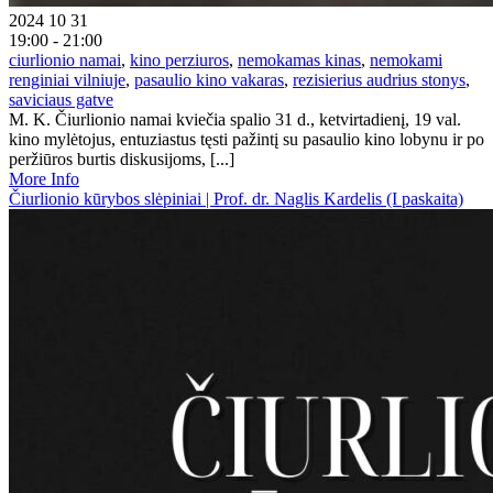
2024 10 31
19:00 - 21:00
ciurlionio namai
,
kino perziuros
,
nemokamas kinas
,
nemokami
renginiai vilniuje
,
pasaulio kino vakaras
,
rezisierius audrius stonys
,
saviciaus gatve
M. K. Čiurlionio namai kviečia spalio 31 d., ketvirtadienį, 19 val.
kino mylėtojus, entuziastus tęsti pažintį su pasaulio kino lobynu ir po
peržiūros burtis diskusijoms, [...]
More Info
Čiurlionio kūrybos slėpiniai | Prof. dr. Naglis Kardelis (I paskaita)