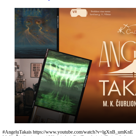
#AngeluTakais https://www.youtube.com/watch?v=lgXnB_umKnE