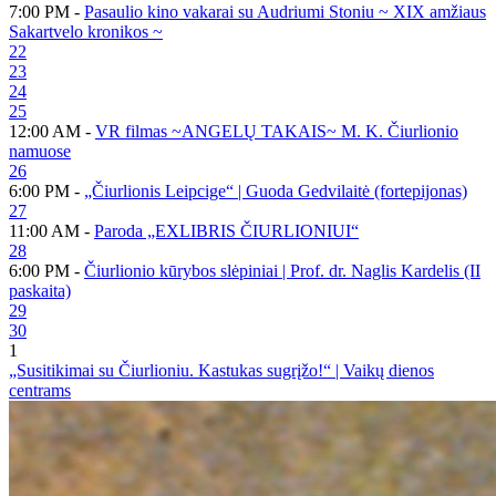
7:00 PM -
Pasaulio kino vakarai su Audriumi Stoniu ~ XIX amžiaus
Sakartvelo kronikos ~
22
23
24
25
12:00 AM -
VR filmas ~ANGELŲ TAKAIS~ M. K. Čiurlionio
namuose
26
6:00 PM -
„Čiurlionis Leipcige“ | Guoda Gedvilaitė (fortepijonas)
27
11:00 AM -
Paroda „EXLIBRIS ČIURLIONIUI“
28
6:00 PM -
Čiurlionio kūrybos slėpiniai | Prof. dr. Naglis Kardelis (II
paskaita)
29
30
1
„Susitikimai su Čiurlioniu. Kastukas sugrįžo!“ | Vaikų dienos
centrams