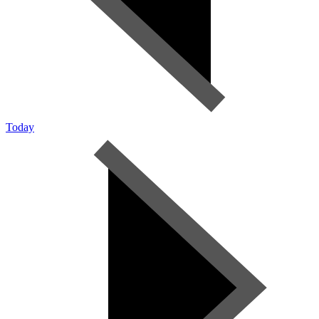
Today