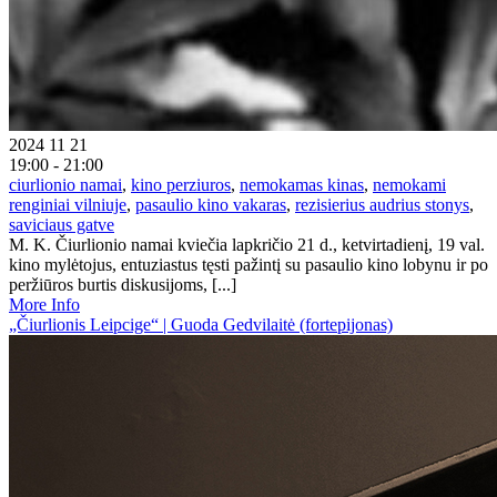
2024 11 21
19:00 - 21:00
ciurlionio namai
,
kino perziuros
,
nemokamas kinas
,
nemokami
renginiai vilniuje
,
pasaulio kino vakaras
,
rezisierius audrius stonys
,
saviciaus gatve
M. K. Čiurlionio namai kviečia lapkričio 21 d., ketvirtadienį, 19 val.
kino mylėtojus, entuziastus tęsti pažintį su pasaulio kino lobynu ir po
peržiūros burtis diskusijoms, [...]
More Info
„Čiurlionis Leipcige“ | Guoda Gedvilaitė (fortepijonas)