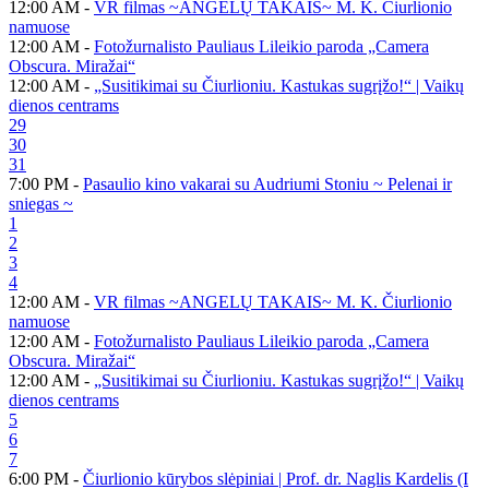
12:00 AM -
VR filmas ~ANGELŲ TAKAIS~ M. K. Čiurlionio
namuose
12:00 AM -
Fotožurnalisto Pauliaus Lileikio paroda „Camera
Obscura. Miražai“
12:00 AM -
„Susitikimai su Čiurlioniu. Kastukas sugrįžo!“ | Vaikų
dienos centrams
29
30
31
7:00 PM -
Pasaulio kino vakarai su Audriumi Stoniu ~ Pelenai ir
sniegas ~
1
2
3
4
12:00 AM -
VR filmas ~ANGELŲ TAKAIS~ M. K. Čiurlionio
namuose
12:00 AM -
Fotožurnalisto Pauliaus Lileikio paroda „Camera
Obscura. Miražai“
12:00 AM -
„Susitikimai su Čiurlioniu. Kastukas sugrįžo!“ | Vaikų
dienos centrams
5
6
7
6:00 PM -
Čiurlionio kūrybos slėpiniai | Prof. dr. Naglis Kardelis (I