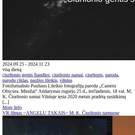
2024 09 25 - 2024 11 23
visą dieną
ciurlionio gentis šiandien
,
ciurlionio namai
,
ciurlionis
,
paroda
,
parodu ciklas
,
paulius lileikis
,
vilnius
Fotožurnalisto Pauliaus Lileikio fotografijų paroda „Camera
Obscura. Miražai“ Atidarymas rugsėjo 25 d., trečiadienis, 18 val. M.
K. Čiurlionio namai Vilniuje tęsia 2020 metais pradėtą susitikimų
[...]
More Info
VR filmas ~ANGELŲ TAKAIS~ M. K. Čiurlionio namuose