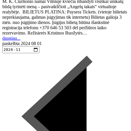
M. K. Čiurlionio namai Vilniuje kviečia išbandyti visiškai unikalų
būdą tyrinėti meną – pasivaikščioti „Angelų takais“ virtualioje
realybėje. BILIETUS PLATINA: Paysera Tickets. (vietoje bilietais
neprekiaujama, galimas įsigyjimas tik internetu) Bilietas galioja 3
mėn. nuo įsigijimo dienos. Įsigijus bilietą būtina išankstinė
registracija telefonu +370 646 53 503 dėl peržiūros laiko
rezervavimo. Režisierės Kristinos Buožytės…
daugiau...
paskelbta
2024 08 01