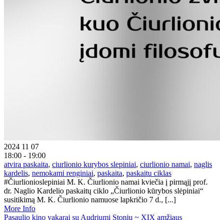
2024 11 07
18:00 - 19:00
atvira paskaita
,
ciurlionio kurybos slepiniai
,
ciurlionio namai
,
naglis
kardelis
,
nemokami renginiai
,
paskaita
,
paskaitu ciklas
#Čiurlionioslepiniai M. K. Čiurlionio namai kviečia į pirmąjį prof.
dr. Naglio Kardelio paskaitų ciklo „Čiurlionio kūrybos slėpiniai“
susitikimą M. K. Čiurlionio namuose lapkričio 7 d., [...]
More Info
Pasaulio kino vakarai su Audriumi Stoniu ~ XIX amžiaus