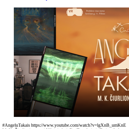
#AngeluTakais https://www.youtube.com/watch?v=lgXnB_umKnE