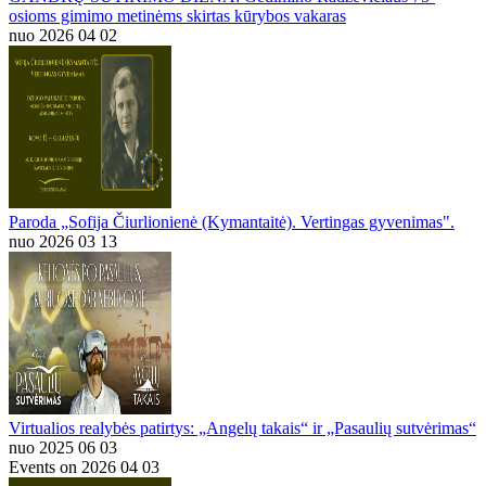
osioms gimimo metinėms skirtas kūrybos vakaras
nuo 2026 04 02
Paroda „Sofija Čiurlionienė (Kymantaitė). Vertingas gyvenimas".
nuo 2026 03 13
Virtualios realybės patirtys: „Angelų takais“ ir „Pasaulių sutvėrimas“
nuo 2025 06 03
Events on 2026 04 03