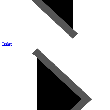
Today