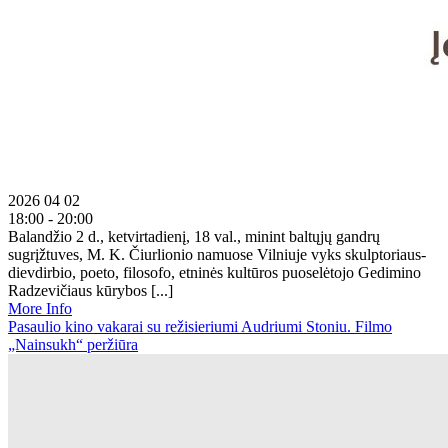
2026 04 02
18:00 - 20:00
Balandžio 2 d., ketvirtadienį, 18 val., minint baltųjų gandrų
sugrįžtuves, M. K. Čiurlionio namuose Vilniuje vyks skulptoriaus-
dievdirbio, poeto, filosofo, etninės kultūros puoselėtojo Gedimino
Radzevičiaus kūrybos [...]
More Info
Pasaulio kino vakarai su režisieriumi Audriumi Stoniu. Filmo
„Nainsukh“ peržiūra