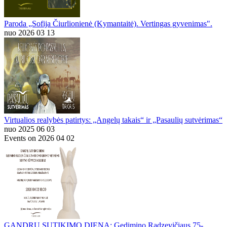
Paroda „Sofija Čiurlionienė (Kymantaitė). Vertingas gyvenimas".
nuo 2026 03 13
Virtualios realybės patirtys: „Angelų takais“ ir „Pasaulių sutvėrimas“
nuo 2025 06 03
Events on 2026 04 02
GANDRŲ SUTIKIMO DIENA: Gedimino Radzevičiaus 75-