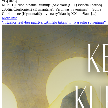
visą dieną
M. K. Čiurlionio namai Vilniuje (Savičiaus g. 11) kviečia į parodą
„Sofija Čiurlionienė (Kymantaitė). Vertingas gyvenimas". Sofija
Čiurlionienė (Kymantaitė) – viena ryškiausių XX amžiaus [...]
More Info
Virtualios realybės patirtys: „Angelų takais“ ir „Pasaulių sutvėrimas“