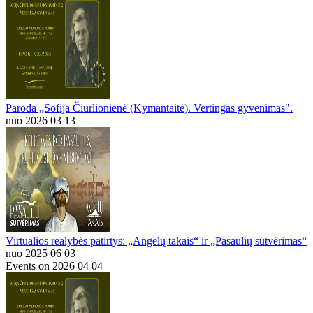
Paroda „Sofija Čiurlionienė (Kymantaitė). Vertingas gyvenimas".
nuo 2026 03 13
Virtualios realybės patirtys: „Angelų takais“ ir „Pasaulių sutvėrimas“
nuo 2025 06 03
Events on 2026 04 04