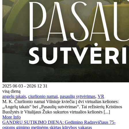
2025 06 03 - 2026 12 31
visą dieną
angelu takais
,
ciurlionio namai
,
pasaulių sytvėrimas
,
VR
M. K. Čiurlionio namai Vilniuje kviečia į dvi virtualias keliones:
„Angelų takais“ bei „Pasaulių sutvėrimas“. Tai režisierių Kristinos
Buožytės ir Vitalijaus Žuko sukurtos virtualios kelionės [...]
More Info
GANDRŲ SUTIKIMO DIENA: Gedimino Radzevičiaus 75-
osioms gimimo metinėms skirtas kūrybos vakaras