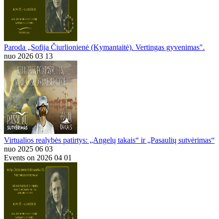
Paroda „Sofija Čiurlionienė (Kymantaitė). Vertingas gyvenimas".
nuo 2026 03 13
Virtualios realybės patirtys: „Angelų takais“ ir „Pasaulių sutvėrimas“
nuo 2025 06 03
Events on 2026 04 01