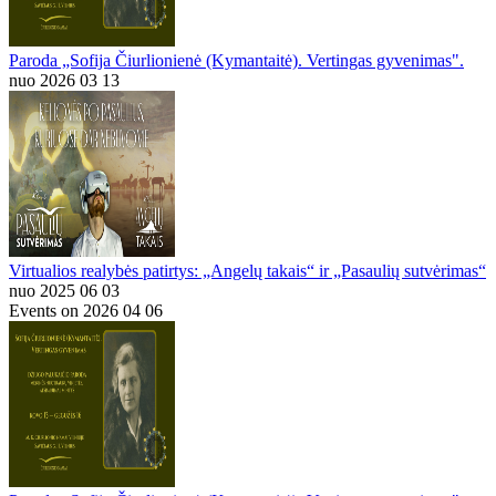
Paroda „Sofija Čiurlionienė (Kymantaitė). Vertingas gyvenimas".
nuo 2026 03 13
Virtualios realybės patirtys: „Angelų takais“ ir „Pasaulių sutvėrimas“
nuo 2025 06 03
Events on 2026 04 06