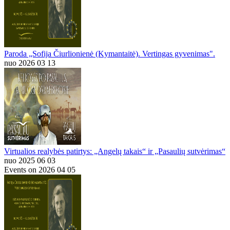
Paroda „Sofija Čiurlionienė (Kymantaitė). Vertingas gyvenimas".
nuo 2026 03 13
Virtualios realybės patirtys: „Angelų takais“ ir „Pasaulių sutvėrimas“
nuo 2025 06 03
Events on 2026 04 05