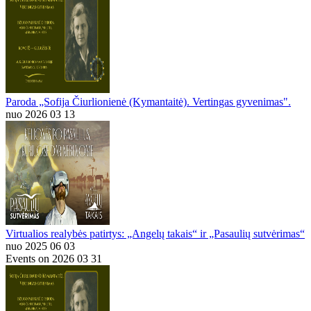
Paroda „Sofija Čiurlionienė (Kymantaitė). Vertingas gyvenimas".
nuo 2026 03 13
Virtualios realybės patirtys: „Angelų takais“ ir „Pasaulių sutvėrimas“
nuo 2025 06 03
Events on 2026 03 31