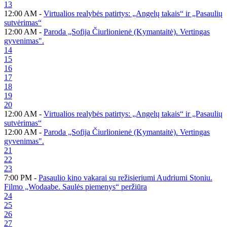
13
12:00 AM -
Virtualios realybės patirtys: „Angelų takais“ ir „Pasaulių
sutvėrimas“
12:00 AM -
Paroda „Sofija Čiurlionienė (Kymantaitė). Vertingas
gyvenimas".
14
15
16
17
18
19
20
12:00 AM -
Virtualios realybės patirtys: „Angelų takais“ ir „Pasaulių
sutvėrimas“
12:00 AM -
Paroda „Sofija Čiurlionienė (Kymantaitė). Vertingas
gyvenimas".
21
22
23
7:00 PM -
Pasaulio kino vakarai su režisieriumi Audriumi Stoniu.
Filmo „Wodaabe. Saulės piemenys“ peržiūra
24
25
26
27