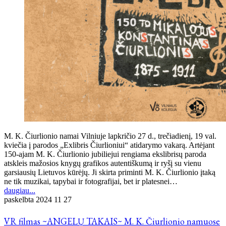
M. K. Čiurlionio namai Vilniuje lapkričio 27 d., trečiadienį, 19 val.
kviečia į parodos „Exlibris Čiurlioniui“ atidarymo vakarą. Artėjant
150-ajam M. K. Čiurlionio jubiliejui rengiama ekslibrisų paroda
atskleis mažosios knygų grafikos autentiškumą ir ryšį su vienu
garsiausių Lietuvos kūrėjų. Ji skirta priminti M. K. Čiurlionio įtaką
ne tik muzikai, tapybai ir fotografijai, bet ir platesnei…
daugiau...
paskelbta
2024 11 27
VR filmas ~ANGELŲ TAKAIS~ M. K. Čiurlionio namuose