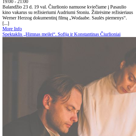
19:00 - 21:00
Balandžio 23 d. 19 val. Čiurlionio namuose kviečiame į Pasaulio
kino vakarus su režisieriumi Audriumi Stoniu. Žiūrėsime režisieriaus
Werner Herzog dokumentinį filmą „Wodaabe. Saulės piemenys“.
[...]
More Info
Spektaklis „Himnas meilei“. Sofija ir Konstantinas Čiurlioniai