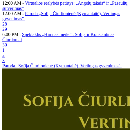
12:00 AM -
Virtualios realybės patirtys: „Angelų takais“ ir „Pasaulių
sutvėrimas“
12:00 AM -
Paroda „Sofija Čiurlionienė (Kymantaitė). Vertingas
gyvenimas".
28
29
6:00 PM -
Spektaklis „Himnas meilei“. Sofija ir Konstantinas
Čiurlioniai
30
1
2
3
Paroda „Sofija Čiurlionienė (Kymantaitė). Vertingas gyvenimas".