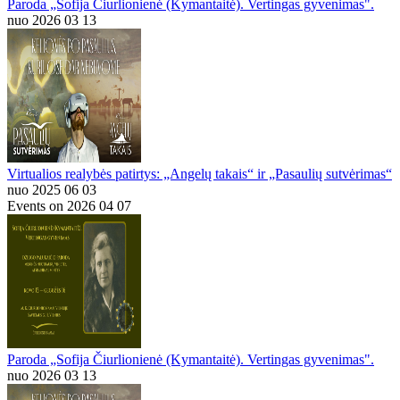
Paroda „Sofija Čiurlionienė (Kymantaitė). Vertingas gyvenimas".
nuo 2026 03 13
Virtualios realybės patirtys: „Angelų takais“ ir „Pasaulių sutvėrimas“
nuo 2025 06 03
Events on 2026 04 07
Paroda „Sofija Čiurlionienė (Kymantaitė). Vertingas gyvenimas".
nuo 2026 03 13