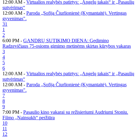
12:00 AM -
Virtualios realybės patirtys: „Angelų takais“ ir „Pasaulių
sutvėrimas“
12:00 AM -
Paroda „Sofija Čiurlionienė (Kymantaitė). Vertingas
gyvenimas".
31
1
2
6:00 PM -
GANDRŲ SUTIKIMO DIENA: Gedimino
Radzevičiaus 75-osioms gimimo metinėms skirtas kūrybos vakaras
3
4
5
6
12:00 AM -
Virtualios realybės patirtys: „Angelų takais“ ir „Pasaulių
sutvėrimas“
12:00 AM -
Paroda „Sofija Čiurlionienė (Kymantaitė). Vertingas
gyvenimas".
7
8
9
7:00 PM -
Pasaulio kino vakarai su režisieriumi Audriumi Stoniu.
Filmo „Nainsukh“ peržiūra
10
11
12