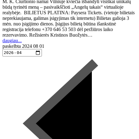
M. K. Čiurlionio namai Vilniuje kviečia išbandyti visiškai unikalų
būdą tyrinėti meną – pasivaikščioti „Angelų takais“ virtualioje
realybėje. BILIETUS PLATINA: Paysera Tickets. (vietoje bilietais
neprekiaujama, galimas įsigyjimas tik internetu) Bilietas galioja 3
mėn. nuo įsigijimo dienos. Įsigijus bilietą būtina išankstinė
registracija telefonu +370 646 53 503 dėl peržiūros laiko
rezervavimo. Režisierės Kristinos Buožytės…
daugiau...
paskelbta
2024 08 01