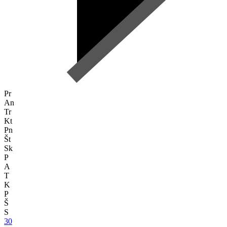
Pr
An
Tr
Kt
Pn
Št
Sk
P
A
T
K
P
Š
S
30