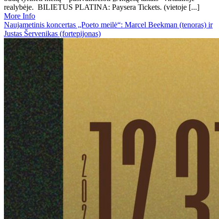
realybėje. BILIETUS PLATINA: Paysera Tickets. (vietoje [...]
More Info
Naujametinis koncertas „Poeto meilė“: Marcel Beekman (tenoras) ir
Justas Šervenikas (fortepijonas)