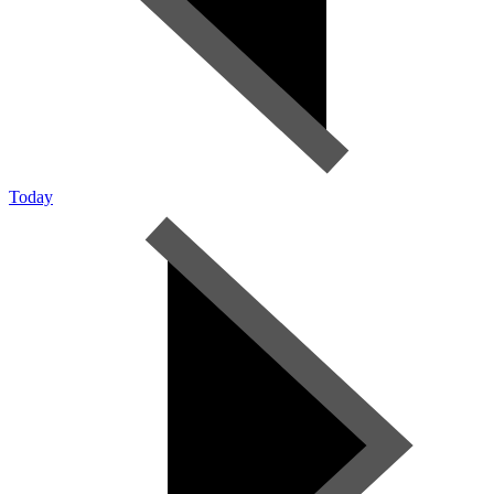
Today