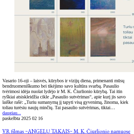
Vasario 16-oji – laisvės, kūrybos ir vizijų diena, primenanti mūsų
bendruomeniškumo bei tikėjimo savo kultūra svarbą. Pasaulio
tvėrimosi idėja nuolat lydėjo ir M. K. Čiurlionio kūrybą. Tai itin
ryškiai atsiskleidžia cikle „Pasaulio sutvėrimas“, apie kurį jis savo
laiške rašė: „Turiu sumanymą jį tapyti visą gyvenimą, žinoma, kiek
toliau turėsiu naujų minčių. Tai pasaulio sutvėrimas, tiktai…
daugiau...
paskelbta
2025 02 16
VR filmas ~ANGELŲ TAKAIS~ M. K. Čiurlionio namuose