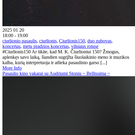
2025 01 20
18:00 - 19:00
ciurlionio pasaulis
,
ciurlionis
,
Ciurlionis150
,
duo zubovas
,
koncertas
,
metu pradzios koncertas
,
vilniaus rotuse
#Ciurlionis150 Ar tikite, kad M. K. Čiurlioniui 150? Žmogus,
aplenkęs savo laiką, šiandien sugrįžta šiuolaikinio meno ir muzikos
kalba, kurią interpretuoja ir atlieka pasaulinio garso [...]
More Info
Pasaulio kino vakarai su Audriumi Stoniu ~ Bellissima ~