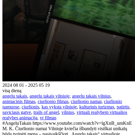
2024 08 01 - 2025 05 19
visą dieną
angelu takais
,
angelu takais vilniuje
,
angelu takais vilnius
,
animacinis filmas
,
ciurlionio filmas
,
ciurlionio namai
,
ciurlionio
namuose
,
ciurlionis
,
kas vyksta vilniuje
,
kulturinis turizmas
,
patirtis
,
saviciaus gatve
,
trails of angel
,
vilnius
,
virtuali realybem virtualios
realybes animacija
,
vr filmas
#AngeluTakais https://www.youtube.com/watch?v=lgXnB_umKnE
M. K. Čiurlionio namai Vilniuje kviečia išbandyti visiškai unikalų
būdą tyrinėti meną – pasivaikščioti „Angelų takais“ virtualioje