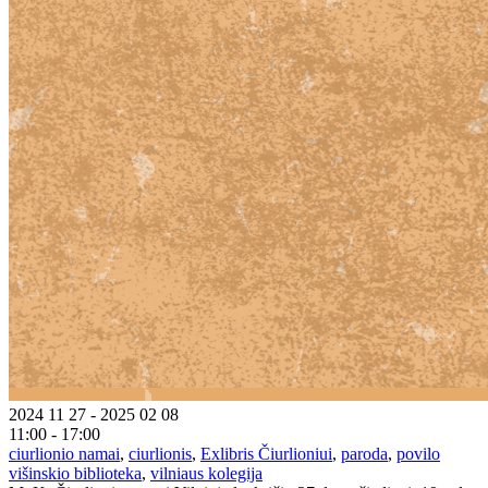
2024 11 27 - 2025 02 08
11:00 - 17:00
ciurlionio namai
,
ciurlionis
,
Exlibris Čiurlioniui
,
paroda
,
povilo
višinskio biblioteka
,
vilniaus kolegija