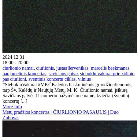
2024 12 31
18:00 - 20:00
ciurlionio namai
,
ciurlionis
,
justas šervenikas
,
marcelis beekmanas
,
naujametinis koncertas
,
saviciaus gatve
,
stebuklu vakarai prie zidinio
pas ciurlioni
,
sventinis koncertu ciklas
,
vilnius
#StebukluVakarai #MKČKalėdos Paskutinėmis gruodžio dienomis,
tarp Šv. Kalėdų ir Naujųjų Metų, M. K. Čiurlionio namai, įsikūrę
Savičiaus gatvės 11 numeriu pažymėtame name, kviečia į šventinį
koncertų [...]
More Info
Metų pradžios koncertas | ČIURLIONIO PASAULIS | Duo
Zubovas