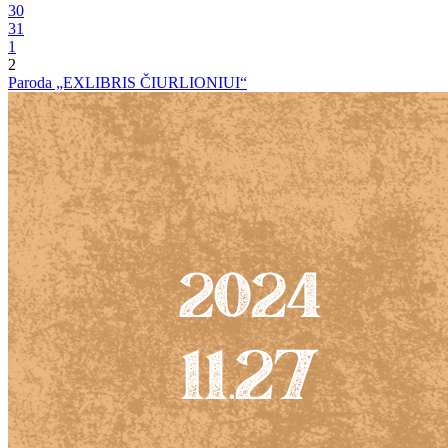
30
31
1
2
Paroda „EXLIBRIS ČIURLIONIUI“