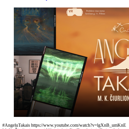
#AngeluTakais https://www.youtube.com/watch?v=lgXnB_umKnE