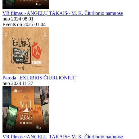
VR filmas ~ANGELŲ TAKAIS~ M. K. Čiurlionio namuose
nuo 2024 08 01
Events on 2025 01 04
Paroda „EXLIBRIS ČIURLIONIUI“
nuo 2024 11 27
VR filmas ~ANGELŲ TAKAIS~ M. K. Čiurlionio namuose