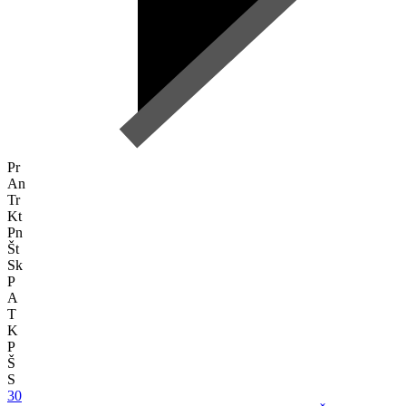
Pr
An
Tr
Kt
Pn
Št
Sk
P
A
T
K
P
Š
S
30