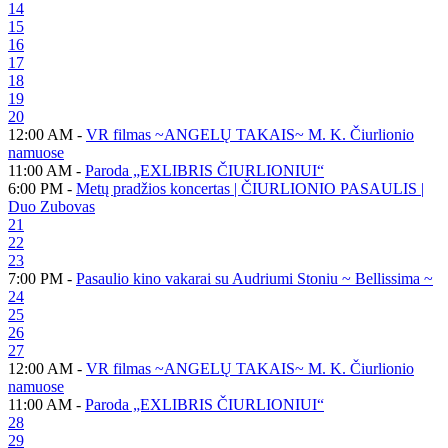
14
15
16
17
18
19
20
12:00 AM -
VR filmas ~ANGELŲ TAKAIS~ M. K. Čiurlionio
namuose
11:00 AM -
Paroda „EXLIBRIS ČIURLIONIUI“
6:00 PM -
Metų pradžios koncertas | ČIURLIONIO PASAULIS |
Duo Zubovas
21
22
23
7:00 PM -
Pasaulio kino vakarai su Audriumi Stoniu ~ Bellissima ~
24
25
26
27
12:00 AM -
VR filmas ~ANGELŲ TAKAIS~ M. K. Čiurlionio
namuose
11:00 AM -
Paroda „EXLIBRIS ČIURLIONIUI“
28
29