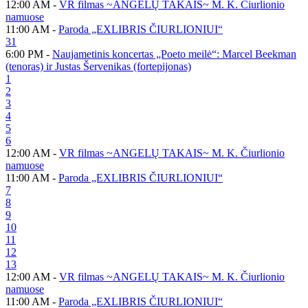
12:00 AM -
VR filmas ~ANGELŲ TAKAIS~ M. K. Čiurlionio
namuose
11:00 AM -
Paroda „EXLIBRIS ČIURLIONIUI“
31
6:00 PM -
Naujametinis koncertas „Poeto meilė“: Marcel Beekman
(tenoras) ir Justas Šervenikas (fortepijonas)
1
2
3
4
5
6
12:00 AM -
VR filmas ~ANGELŲ TAKAIS~ M. K. Čiurlionio
namuose
11:00 AM -
Paroda „EXLIBRIS ČIURLIONIUI“
7
8
9
10
11
12
13
12:00 AM -
VR filmas ~ANGELŲ TAKAIS~ M. K. Čiurlionio
namuose
11:00 AM -
Paroda „EXLIBRIS ČIURLIONIUI“