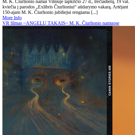
M. K. Čiurlionio namai Vilniuje lapkričio 27 d., trečiadienį, 19 val.
kviečia į parodos „Exlibris Čiurlioniui“ atidarymo vakarą. Artėjant
150-ajam M. K. Čiurlionio jubiliejui rengiama [...]
More Info
VR filmas ~ANGELŲ TAKAIS~ M. K. Čiurlionio namuose