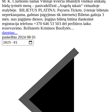
M. K. Čiurlionio namai Vilniuje kviečia išbandyti visiškai unikalų
būdą tyrinėti meną – pasivaikščioti „Angelų takais“ virtualioje
realybėje. BILIETUS PLATINA: Paysera Tickets. (vietoje bilietais
neprekiaujama, galimas įsigyjimas tik internetu) Bilietas galioja 3
mėn. nuo įsigijimo dienos. Įsigijus bilietą būtina išankstinė
registracija telefonu +370 646 53 503 dėl peržiūros laiko
rezervavimo. Režisierės Kristinos Buožytės…
daugiau...
paskelbta
2024 08 01