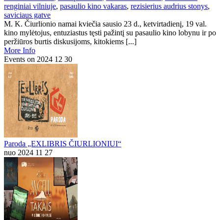
renginiai vilniuje
,
pasaulio kino vakaras
,
rezisierius audrius stonys
,
saviciaus gatve
M. K. Čiurlionio namai kviečia sausio 23 d., ketvirtadienį, 19 val.
kino mylėtojus, entuziastus tęsti pažintį su pasaulio kino lobynu ir po
peržiūros burtis diskusijoms, kitokiems [...]
More Info
Events on 2024 12 30
Paroda „EXLIBRIS ČIURLIONIUI“
nuo 2024 11 27