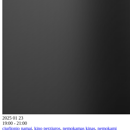
2025 01 23
19:00 - 21:00
ciurlionio namai
,
kino perziuros
,
nemokamas kinas
,
nemokami