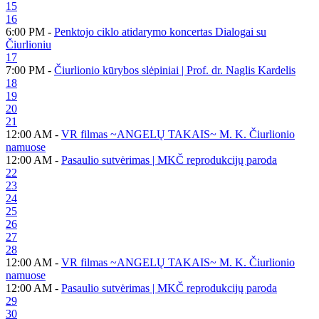
15
16
6:00 PM -
Penktojo ciklo atidarymo koncertas Dialogai su
Čiurlioniu
17
7:00 PM -
Čiurlionio kūrybos slėpiniai | Prof. dr. Naglis Kardelis
18
19
20
21
12:00 AM -
VR filmas ~ANGELŲ TAKAIS~ M. K. Čiurlionio
namuose
12:00 AM -
Pasaulio sutvėrimas | MKČ reprodukcijų paroda
22
23
24
25
26
27
28
12:00 AM -
VR filmas ~ANGELŲ TAKAIS~ M. K. Čiurlionio
namuose
12:00 AM -
Pasaulio sutvėrimas | MKČ reprodukcijų paroda
29
30