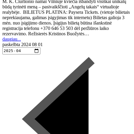
M. K. Čiurlionio namai Vilniuje kviečia išbandyti visiškai unikalų
būdą tyrinėti meną – pasivaikščioti „Angelų takais“ virtualioje
realybėje. BILIETUS PLATINA: Paysera Tickets. (vietoje bilietais
neprekiaujama, galimas įsigyjimas tik internetu) Bilietas galioja 3
mėn. nuo įsigijimo dienos. Įsigijus bilietą būtina išankstinė
registracija telefonu +370 646 53 503 dėl peržiūros laiko
rezervavimo. Režisierės Kristinos Buožytės…
daugiau...
paskelbta
2024 08 01