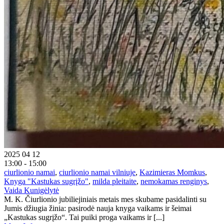
2025 04 12
13:00 - 15:00
ciurlionio namai
,
ciurlionio namai vilniuje
,
Kazimieras Momkus
,
Knyga "Kastukas sugrįžo"
,
milda pleitaite
,
nemokamas renginys
,
Vaida Kunigėlytė
M. K. Čiurlionio jubiliejiniais metais mes skubame pasidalinti su
Jumis džiugia žinia: pasirodė nauja knyga vaikams ir šeimai
„Kastukas sugrįžo“. Tai puiki proga vaikams ir [...]