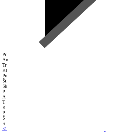
Pr
An
Tr
Kt
Pn
Št
Sk
P
A
T
K
P
Š
S
31