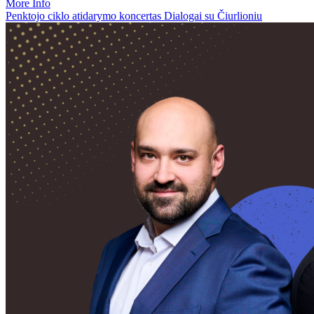
More Info
Penktojo ciklo atidarymo koncertas Dialogai su Čiurlioniu