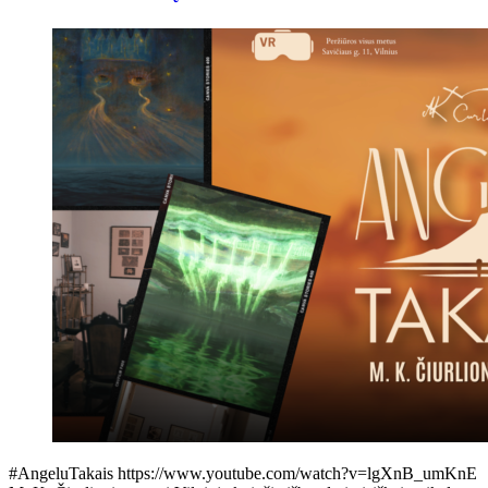
#AngeluTakais https://www.youtube.com/watch?v=lgXnB_umKnE