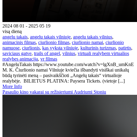
2024 08 01 - 2025 05 19
visą dieną
angelu takais
,
angelu takais vilniuje
,
angelu takais vilnius
,
animacinis filmas
,
ciurlionio filmas
,
ciurlionio namai
,
ciurlionio
namuose
,
ciurlionis
,
kas vyksta vilniuje
,
kulturinis turizmas
,
patirtis
,
saviciaus gatve
,
trails of angel
,
vilnius
,
virtuali realybem virtualios
realybes animacija
,
vr filmas
#AngeluTakais https://www.youtube.com/watch?v=lgXnB_umKnE
M. K. Čiurlionio namai Vilniuje kviečia išbandyti visiškai unikalų
būdą tyrinėti meną – pasivaikščioti „Angelų takais“ virtualioje
realybėje. BILIETUS PLATINA: Paysera Tickets. (vietoje [...]
More Info
Pasaulio kino vakarai su režisieriumi Audriumi Stoniu