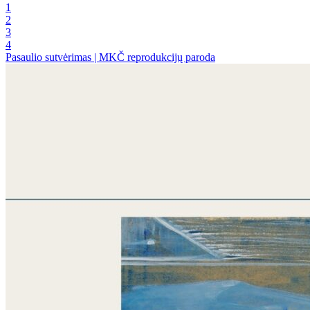
1
2
3
4
Pasaulio sutvėrimas | MKČ reprodukcijų paroda