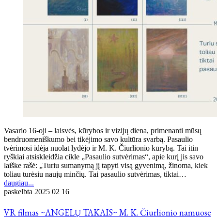
Vasario 16-oji – laisvės, kūrybos ir vizijų diena, primenanti mūsų
bendruomeniškumo bei tikėjimo savo kultūra svarbą. Pasaulio
tvėrimosi idėja nuolat lydėjo ir M. K. Čiurlionio kūrybą. Tai itin
ryškiai atsiskleidžia cikle „Pasaulio sutvėrimas“, apie kurį jis savo
laiške rašė: „Turiu sumanymą jį tapyti visą gyvenimą, žinoma, kiek
toliau turėsiu naujų minčių. Tai pasaulio sutvėrimas, tiktai…
daugiau...
paskelbta
2025 02 16
VR filmas ~ANGELŲ TAKAIS~ M. K. Čiurlionio namuose