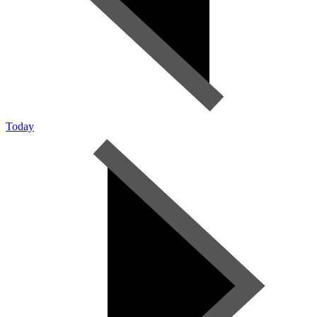
Today