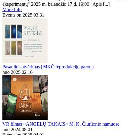
eksperimentų" 2025 m. balandžio 17 d. 19:00 "Apie [...]
More Info
Events on 2025 03 31
Pasaulio sutvėrimas | MKČ reprodukcijų paroda
nuo 2025 02 16
VR filmas ~ANGELŲ TAKAIS~ M. K. Čiurlionio namuose
nuo 2024 08 01
Events on 2025 04 01