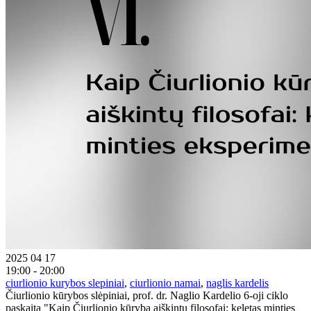
2025 04 17
19:00 - 20:00
ciurlionio kurybos slepiniai
,
ciurlionio namai
,
naglis kardelis
Čiurlionio kūrybos slėpiniai, prof. dr. Naglio Kardelio 6-oji ciklo
paskaita "Kaip Čiurlionio kūrybą aiškintų filosofai: keletas minties