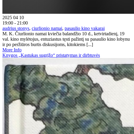
2025 04 10
19:00 - 21:00
audrius stonys
,
ciurlionio namai
,
pasaulio kino vakarai
M. K. Čiurlionio namai kviečia balandžio 10 d., ketvirtadienį, 19
val. kino mylėtojus, entuziastus tęsti pažintį su pasaulio kino lobynu
ir po peržiūros burtis diskusijoms, kitokiems [...]
More Info
Knygos „Kastukas sugrįžo“ pristatymas ir dirbtuvės