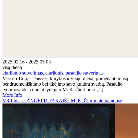
2025 02 16 - 2025 05 03
visą dieną
ciurlionio sutverimas
,
ciurlionis
,
pasaulio sutverimas
Vasario 16-oji – laisvės, kūrybos ir vizijų diena, primenanti mūsų
bendruomeniškumo bei tikėjimo savo kultūra svarbą. Pasaulio
tvėrimosi idėja nuolat lydėjo ir M. K. Čiurlionio [...]
More Info
VR filmas ~ANGELŲ TAKAIS~ M. K. Čiurlionio namuose