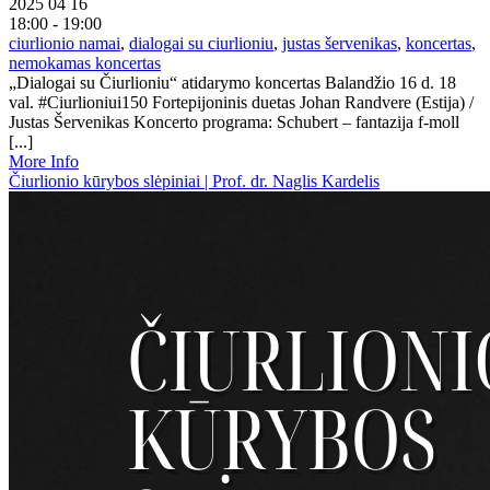
2025 04 16
18:00 - 19:00
ciurlionio namai
,
dialogai su ciurlioniu
,
justas šervenikas
,
koncertas
,
nemokamas koncertas
„Dialogai su Čiurlioniu“ atidarymo koncertas Balandžio 16 d. 18
val. #Ciurlioniui150 Fortepijoninis duetas Johan Randvere (Estija) /
Justas Šervenikas Koncerto programa: Schubert – fantazija f-moll
[...]
More Info
Čiurlionio kūrybos slėpiniai | Prof. dr. Naglis Kardelis