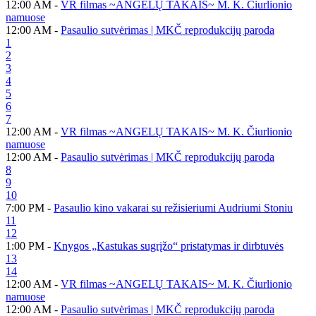
12:00 AM -
VR filmas ~ANGELŲ TAKAIS~ M. K. Čiurlionio
namuose
12:00 AM -
Pasaulio sutvėrimas | MKČ reprodukcijų paroda
1
2
3
4
5
6
7
12:00 AM -
VR filmas ~ANGELŲ TAKAIS~ M. K. Čiurlionio
namuose
12:00 AM -
Pasaulio sutvėrimas | MKČ reprodukcijų paroda
8
9
10
7:00 PM -
Pasaulio kino vakarai su režisieriumi Audriumi Stoniu
11
12
1:00 PM -
Knygos „Kastukas sugrįžo“ pristatymas ir dirbtuvės
13
14
12:00 AM -
VR filmas ~ANGELŲ TAKAIS~ M. K. Čiurlionio
namuose
12:00 AM -
Pasaulio sutvėrimas | MKČ reprodukcijų paroda