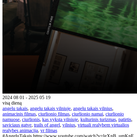
2024 08 01 - 2025 05 19
visą dieną
angelu takais
,
angelu takais vilniuje
,
angelu takais vilnius
,
animacinis filmas
,
ciurlionio filmas
,
ciurlionio namai
,
ciurlionio
namuose
,
ciurlionis
,
kas vyksta vilniuje
,
kulturinis turizmas
,
patirtis
,
saviciaus gatve
,
trails of angel
,
vilnius
,
virtuali realybem virtualios
realybes animacija
,
vr filmas
#AngeluTakais https://www.youtube.com/watch?v=lgXnB_umKnE