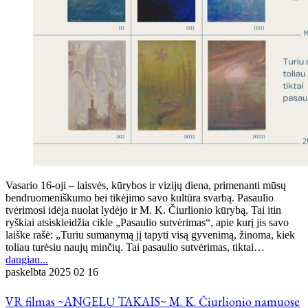
Vasario 16-oji – laisvės, kūrybos ir vizijų diena, primenanti mūsų
bendruomeniškumo bei tikėjimo savo kultūra svarbą. Pasaulio
tvėrimosi idėja nuolat lydėjo ir M. K. Čiurlionio kūrybą. Tai itin
ryškiai atsiskleidžia cikle „Pasaulio sutvėrimas“, apie kurį jis savo
laiške rašė: „Turiu sumanymą jį tapyti visą gyvenimą, žinoma, kiek
toliau turėsiu naujų minčių. Tai pasaulio sutvėrimas, tiktai…
daugiau...
paskelbta
2025 02 16
VR filmas ~ANGELŲ TAKAIS~ M. K. Čiurlionio namuose