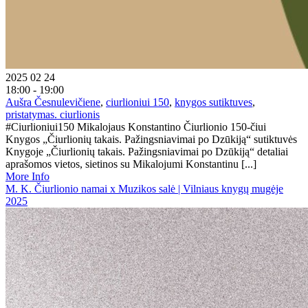
2025 02 24
18:00 - 19:00
Aušra Česnulevičiene
,
ciurlioniui 150
,
knygos sutiktuves
,
pristatymas. ciurlionis
#Ciurlioniui150 Mikalojaus Konstantino Čiurlionio 150-čiui
Knygos „Čiurlionių takais. Pažingsniavimai po Dzūkiją“ sutiktuvės
Knygoje „Čiurlionių takais. Pažingsniavimai po Dzūkiją“ detaliai
aprašomos vietos, sietinos su Mikalojumi Konstantinu [...]
More Info
M. K. Čiurlionio namai x Muzikos salė | Vilniaus knygų mugėje
2025