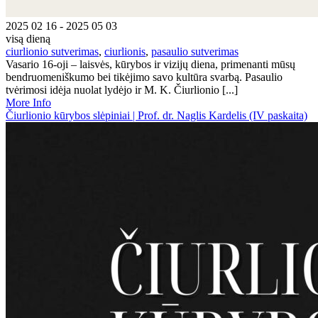
2025 02 16 - 2025 05 03
visą dieną
ciurlionio sutverimas
,
ciurlionis
,
pasaulio sutverimas
Vasario 16-oji – laisvės, kūrybos ir vizijų diena, primenanti mūsų
bendruomeniškumo bei tikėjimo savo kultūra svarbą. Pasaulio
tvėrimosi idėja nuolat lydėjo ir M. K. Čiurlionio [...]
More Info
Čiurlionio kūrybos slėpiniai | Prof. dr. Naglis Kardelis (IV paskaita)