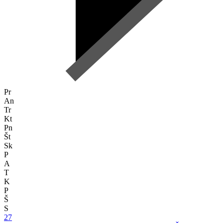
Pr
An
Tr
Kt
Pn
Št
Sk
P
A
T
K
P
Š
S
27