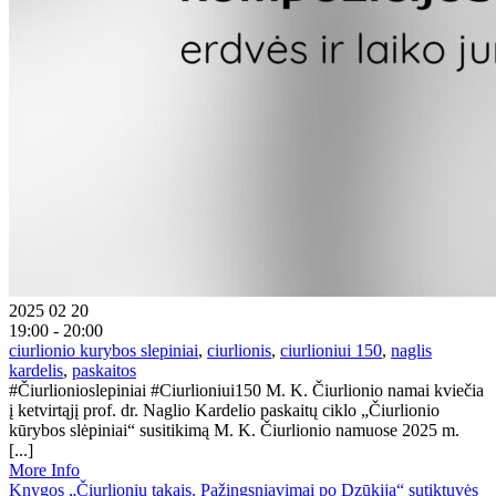
2025 02 20
19:00 - 20:00
ciurlionio kurybos slepiniai
,
ciurlionis
,
ciurlioniui 150
,
naglis
kardelis
,
paskaitos
#Čiurlionioslepiniai #Ciurlioniui150 M. K. Čiurlionio namai kviečia
į ketvirtąjį prof. dr. Naglio Kardelio paskaitų ciklo „Čiurlionio
kūrybos slėpiniai“ susitikimą M. K. Čiurlionio namuose 2025 m.
[...]
More Info
Knygos „Čiurlionių takais. Pažingsniavimai po Dzūkiją“ sutiktuvės