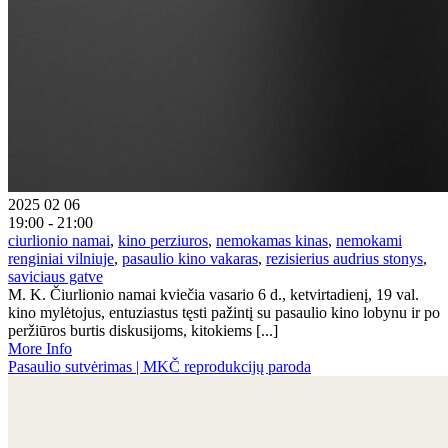
2025 02 06
19:00 - 21:00
ciurlionio namai
,
kino perziuros
,
nemokamas kinas
,
nemokami
renginiai vilniuje
,
pasaulio kino vakaras
,
rezisierius audrius stonys
,
saviciaus gatve
M. K. Čiurlionio namai kviečia vasario 6 d., ketvirtadienį, 19 val.
kino mylėtojus, entuziastus tęsti pažintį su pasaulio kino lobynu ir po
peržiūros burtis diskusijoms, kitokiems [...]
More Info
Pasaulio sutvėrimas | MKČ reprodukcijų paroda