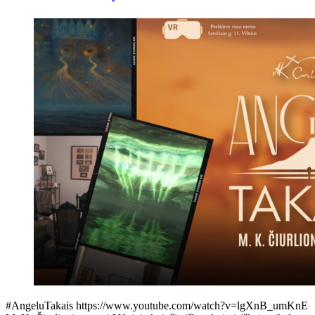
#AngeluTakais https://www.youtube.com/watch?v=lgXnB_umKnE