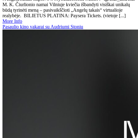
M. K. Čiurlionio namai Vilniuje kviečia išbandyti visiškai unikalų
būdą tyrinėti meną – pasivaikščioti „Angelų takais“ virtualioje
realybėje. BILIETUS PLATINA: Paysera Tickets. (vietoje [...]
More Info
Pasaulio kino vakarai su Audriumi Stoniu