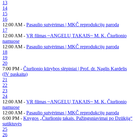
13
14
15
16
12:00 AM -
Pasaulio sutvėrimas | MKČ reprodukcijų paroda
17
12:00 AM -
VR filmas ~ANGELŲ TAKAIS~ M. K. Čiurlionio
namuose
12:00 AM -
Pasaulio sutvėrimas | MKČ reprodukcijų paroda
18
19
20
7:00 PM -
Čiurlionio kūrybos slėpiniai | Prof. dr. Naglis Kardelis
(IV paskaita)
21
22
23
24
12:00 AM -
VR filmas ~ANGELŲ TAKAIS~ M. K. Čiurlionio
namuose
12:00 AM -
Pasaulio sutvėrimas | MKČ reprodukcijų paroda
6:00 PM -
Knygos „Čiurlionių takais. Pažingsniavimai po Dzūkiją“
sutiktuvės
25
26