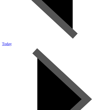
Today