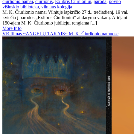
ciurlionio namai
,
ciurlionis
,
Exlibris Čiurlioniui
,
paroda
,
povilo
višinskio biblioteka
,
vilniaus kolegija
M. K. Čiurlionio namai Vilniuje lapkričio 27 d., trečiadienį, 19 val.
kviečia į parodos „Exlibris Čiurlioniui“ atidarymo vakarą. Artėjant
150-ajam M. K. Čiurlionio jubiliejui rengiama [...]
More Info
VR filmas ~ANGELŲ TAKAIS~ M. K. Čiurlionio namuose