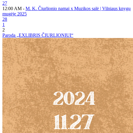
27
12:00 AM -
M. K. Čiurlionio namai x Muzikos salė | Vilniaus knygų
mugėje 2025
28
1
2
Paroda „EXLIBRIS ČIURLIONIUI“