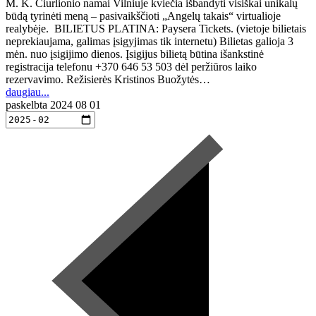
M. K. Čiurlionio namai Vilniuje kviečia išbandyti visiškai unikalų
būdą tyrinėti meną – pasivaikščioti „Angelų takais“ virtualioje
realybėje. BILIETUS PLATINA: Paysera Tickets. (vietoje bilietais
neprekiaujama, galimas įsigyjimas tik internetu) Bilietas galioja 3
mėn. nuo įsigijimo dienos. Įsigijus bilietą būtina išankstinė
registracija telefonu +370 646 53 503 dėl peržiūros laiko
rezervavimo. Režisierės Kristinos Buožytės…
daugiau...
paskelbta
2024 08 01