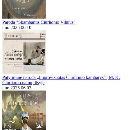
Paroda "Skambantis Čiurlionio Vilnius"
nuo 2025 06 10
Patyriminė paroda „Improvizuotas Čiurlionio kambarys“ | M. K.
Čiurlionio namų rūsyje
nuo 2025 06 03