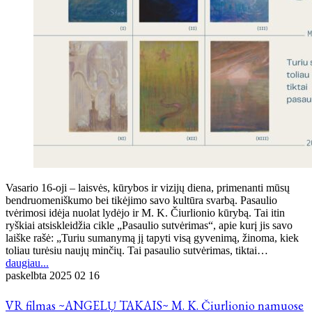
Vasario 16-oji – laisvės, kūrybos ir vizijų diena, primenanti mūsų
bendruomeniškumo bei tikėjimo savo kultūra svarbą. Pasaulio
tvėrimosi idėja nuolat lydėjo ir M. K. Čiurlionio kūrybą. Tai itin
ryškiai atsiskleidžia cikle „Pasaulio sutvėrimas“, apie kurį jis savo
laiške rašė: „Turiu sumanymą jį tapyti visą gyvenimą, žinoma, kiek
toliau turėsiu naujų minčių. Tai pasaulio sutvėrimas, tiktai…
daugiau...
paskelbta
2025 02 16
VR filmas ~ANGELŲ TAKAIS~ M. K. Čiurlionio namuose