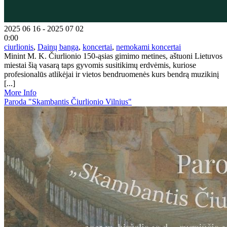
2025 06 16 - 2025 07 02
0:00
ciurlionis
,
Dainų banga
,
koncertai
,
nemokami koncertai
Minint M. K. Čiurlionio 150-ąsias gimimo metines, aštuoni Lietuvos
miestai šią vasarą taps gyvomis susitikimų erdvėmis, kuriose
profesionalūs atlikėjai ir vietos bendruomenės kurs bendrą muzikinį
[...]
More Info
Paroda "Skambantis Čiurlionio Vilnius"