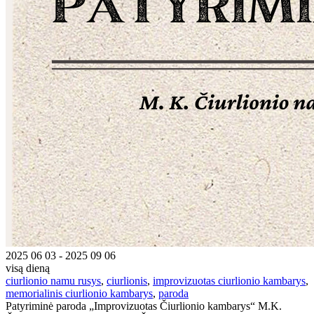
2025 06 03 - 2025 09 06
visą dieną
ciurlionio namu rusys
,
ciurlionis
,
improvizuotas ciurlionio kambarys
,
memorialinis ciurlionio kambarys
,
paroda
Patyriminė paroda „Improvizuotas Čiurlionio kambarys“ M.K.