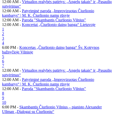
12:00 AM -
Virtualios realybės patirtys: „Angelų takais“ ir „Pasaulių
sutvėrimas“
12:00 AM -
Patyriminė paroda „Improvizuotas Čiurlionio
kambarys“ | M. K. Čiurlionio namų rūsyje
12:00 AM -
Paroda "Skambantis Čiurlionio Vilnius"
12:00 AM -
Koncertai „Čiurlionio dainų banga“ Lietuvoje
1
2
3
4
6:00 PM -
Koncertas „Čiurlionio dainų banga“ Šv. Kotrynos
bažnyčioje Vilniuje
5
6
7
12:00 AM -
Virtualios realybės patirtys: „Angelų takais“ ir „Pasaulių
sutvėrimas“
12:00 AM -
Patyriminė paroda „Improvizuotas Čiurlionio
kambarys“ | M. K. Čiurlionio namų rūsyje
12:00 AM -
Paroda "Skambantis Čiurlionio Vilnius"
8
9
10
6:00 PM -
Skambantis Čiurlionio Vilnius – pianisto Alexander
Ullman „Dialogai su Čiurlioniu“