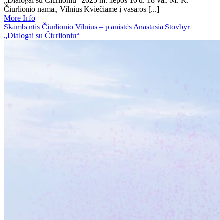
„Dialogai su Čiurlioniu“ 2025 m. liepos 10 d. 18 val. M. K.
Čiurlionio namai, Vilnius Kviečiame į vasaros [...]
More Info
Skambantis Čiurlionio Vilnius – pianistės Anastasia Stovbyr
„Dialogai su Čiurlioniu“