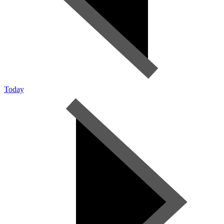
Today