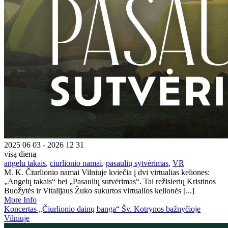
2025 06 03 - 2026 12 31
visą dieną
angelu takais
,
ciurlionio namai
,
pasaulių sytvėrimas
,
VR
M. K. Čiurlionio namai Vilniuje kviečia į dvi virtualias keliones:
„Angelų takais“ bei „Pasaulių sutvėrimas“. Tai režisierių Kristinos
Buožytės ir Vitalijaus Žuko sukurtos virtualios kelionės [...]
More Info
Koncertas „Čiurlionio dainų banga“ Šv. Kotrynos bažnyčioje
Vilniuje