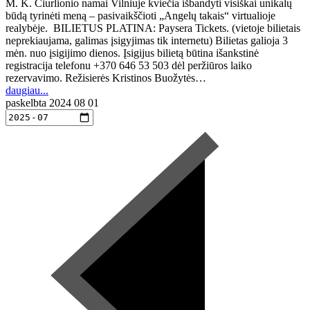
M. K. Čiurlionio namai Vilniuje kviečia išbandyti visiškai unikalų
būdą tyrinėti meną – pasivaikščioti „Angelų takais“ virtualioje
realybėje. BILIETUS PLATINA: Paysera Tickets. (vietoje bilietais
neprekiaujama, galimas įsigyjimas tik internetu) Bilietas galioja 3
mėn. nuo įsigijimo dienos. Įsigijus bilietą būtina išankstinė
registracija telefonu +370 646 53 503 dėl peržiūros laiko
rezervavimo. Režisierės Kristinos Buožytės…
daugiau...
paskelbta
2024 08 01