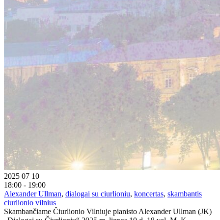
2025 07 10
18:00 - 19:00
Alexander Ullman
,
dialogai su ciurlioniu
,
koncertas
,
skambantis
ciurlionio vilnius
Skambančiame Čiurlionio Vilniuje pianisto Alexander Ullman (JK)