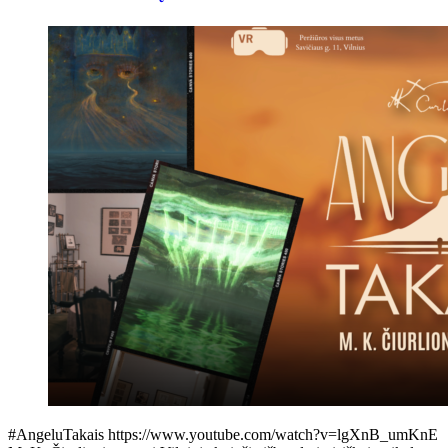
#AngeluTakais https://www.youtube.com/watch?v=lgXnB_umKnE