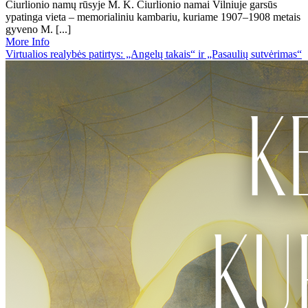
Čiurlionio namų rūsyje M. K. Čiurlionio namai Vilniuje garsūs
ypatinga vieta – memorialiniu kambariu, kuriame 1907–1908 metais
gyveno M. [...]
More Info
Virtualios realybės patirtys: „Angelų takais“ ir „Pasaulių sutvėrimas“