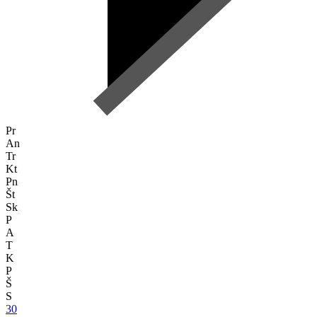
Pr
An
Tr
Kt
Pn
Št
Sk
P
A
T
K
P
Š
S
30