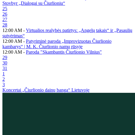
Stovbyr „Dialogai su Čiurlioniu“
25
26
27
28
12:00 AM -
Virtualios realybės patirtys: „Angelų takais“ ir „Pasaulių
sutvėrimas“
12:00 AM -
Patyriminė paroda „Improvizuotas Čiurlionio
kambarys“ | M. K. Čiurlionio namų rūsyje
12:00 AM -
Paroda "Skambantis Čiurlionio Vilnius"
29
30
31
1
2
3
Koncertai „Čiurlionio dainų banga“ Lietuvoje