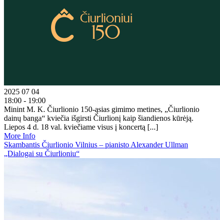
2025 07 04
18:00 - 19:00
Minint M. K. Čiurlionio 150-ąsias gimimo metines, „Čiurlionio
dainų banga“ kviečia išgirsti Čiurlionį kaip šiandienos kūrėją.
Liepos 4 d. 18 val. kviečiame visus į koncertą [...]
More Info
Skambantis Čiurlionio Vilnius – pianisto Alexander Ullman
„Dialogai su Čiurlioniu“