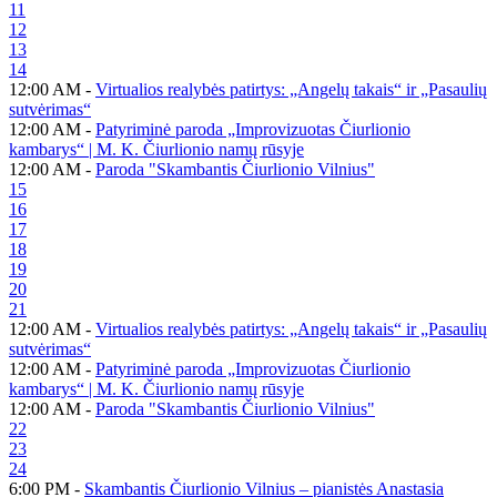
11
12
13
14
12:00 AM -
Virtualios realybės patirtys: „Angelų takais“ ir „Pasaulių
sutvėrimas“
12:00 AM -
Patyriminė paroda „Improvizuotas Čiurlionio
kambarys“ | M. K. Čiurlionio namų rūsyje
12:00 AM -
Paroda "Skambantis Čiurlionio Vilnius"
15
16
17
18
19
20
21
12:00 AM -
Virtualios realybės patirtys: „Angelų takais“ ir „Pasaulių
sutvėrimas“
12:00 AM -
Patyriminė paroda „Improvizuotas Čiurlionio
kambarys“ | M. K. Čiurlionio namų rūsyje
12:00 AM -
Paroda "Skambantis Čiurlionio Vilnius"
22
23
24
6:00 PM -
Skambantis Čiurlionio Vilnius – pianistės Anastasia