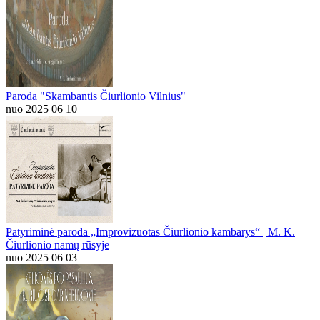
Paroda "Skambantis Čiurlionio Vilnius"
nuo 2025 06 10
Patyriminė paroda „Improvizuotas Čiurlionio kambarys“ | M. K.
Čiurlionio namų rūsyje
nuo 2025 06 03