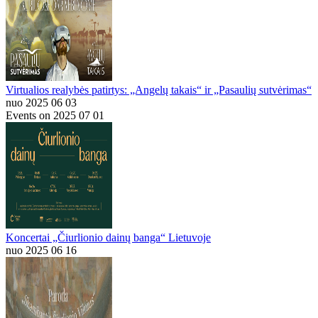
Virtualios realybės patirtys: „Angelų takais“ ir „Pasaulių sutvėrimas“
nuo 2025 06 03
Events on 2025 07 01
Koncertai „Čiurlionio dainų banga“ Lietuvoje
nuo 2025 06 16