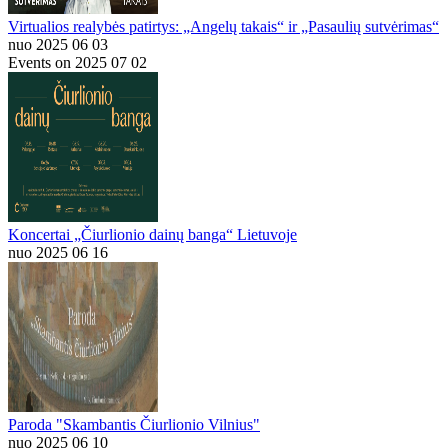
Virtualios realybės patirtys: „Angelų takais“ ir „Pasaulių sutvėrimas“
nuo 2025 06 03
Events on 2025 07 02
Koncertai „Čiurlionio dainų banga“ Lietuvoje
nuo 2025 06 16
Paroda "Skambantis Čiurlionio Vilnius"
nuo 2025 06 10