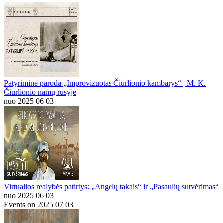
Patyriminė paroda „Improvizuotas Čiurlionio kambarys“ | M. K.
Čiurlionio namų rūsyje
nuo 2025 06 03
Virtualios realybės patirtys: „Angelų takais“ ir „Pasaulių sutvėrimas“
nuo 2025 06 03
Events on 2025 07 03