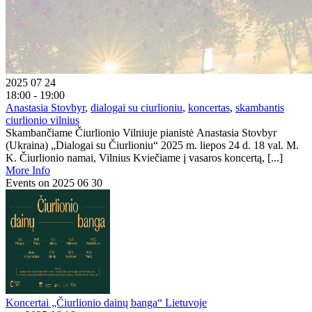
2025 07 24
18:00 - 19:00
Anastasia Stovbyr
,
dialogai su ciurlioniu
,
koncertas
,
skambantis
ciurlionio vilnius
Skambančiame Čiurlionio Vilniuje pianistė Anastasia Stovbyr
(Ukraina) „Dialogai su Čiurlioniu“ 2025 m. liepos 24 d. 18 val. M.
K. Čiurlionio namai, Vilnius Kviečiame į vasaros koncertą, [...]
More Info
Events on 2025 06 30
Koncertai „Čiurlionio dainų banga“ Lietuvoje