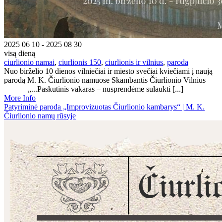
2025 06 10 - 2025 08 30
visą dieną
ciurlionio namai
,
ciurlionis 150
,
ciurlionis ir vilnius
,
paroda
Nuo birželio 10 dienos vilniečiai ir miesto svečiai kviečiami į naują
parodą M. K. Čiurlionio namuose Skambantis Čiurlionio Vilnius
„...Paskutinis vakaras – nusprendėme sulaukti [...]
More Info
Patyriminė paroda „Improvizuotas Čiurlionio kambarys“ | M. K.
Čiurlionio namų rūsyje