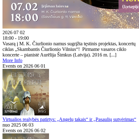
2026 07 02
18:00 - 19:00
Vasarą į M. K. Čiurlionio namus sugrįžta tęstinis projektas, koncertų
ciklas „Skambantis Čiurlionio Vilnius“! Pirmame vasaros ciklo
koncerte – pianistė Aurēlija Šimkus (Latvija). 2016 m. [...]
More Info
Events on 2026 06 01
Virtualios realybės patirtys: „Angelų takais“ ir „Pasaulių sutvėrimas“
nuo 2025 06 03
Events on 2026 06 02