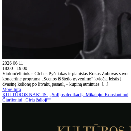
2026 06 11
18:00 - 19:00
Violončelininkas Glebas Pyšniakas ir pianistas Rokas Zubovas savo
koncertine programa „Scenos iš štetlo gyvenimo“ kviečia leistis į
dvasinę kelionę po litvakų pasaulį – kupiną atminties, [...]
More Info
KULTŪROS NAKTIS | „Sofijos dedikacija Mikalojui Konstantinui
Čiurlioniui „Giria žalioji““