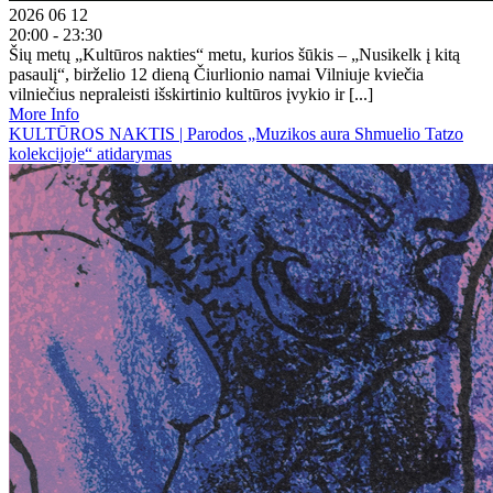
2026 06 12
20:00 - 23:30
Šių metų „Kultūros nakties“ metu, kurios šūkis – „Nusikelk į kitą
pasaulį“, birželio 12 dieną Čiurlionio namai Vilniuje kviečia
vilniečius nepraleisti išskirtinio kultūros įvykio ir [...]
More Info
KULTŪROS NAKTIS | Parodos „Muzikos aura Shmuelio Tatzo
kolekcijoje“ atidarymas