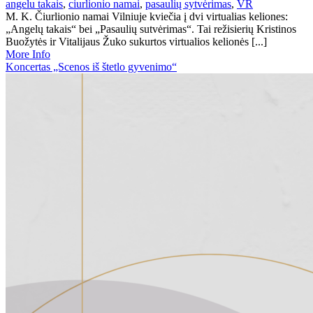
angelu takais
,
ciurlionio namai
,
pasaulių sytvėrimas
,
VR
M. K. Čiurlionio namai Vilniuje kviečia į dvi virtualias keliones:
„Angelų takais“ bei „Pasaulių sutvėrimas“. Tai režisierių Kristinos
Buožytės ir Vitalijaus Žuko sukurtos virtualios kelionės [...]
More Info
Koncertas „Scenos iš štetlo gyvenimo“