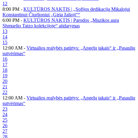
12
8:00 PM -
KULTŪROS NAKTIS | „Sofijos dedikacija Mikalojui
Konstantinui Čiurlioniui „Giria žalioji““
6:00 PM -
KULTŪROS NAKTIS | Parodos „Muzikos aura
Shmuelio Tatzo kolekcijoje“ atidarymas
13
14
15
12:00 AM -
Virtualios realybės patirtys: „Angelų takais“ ir „Pasaulių
sutvėrimas“
16
17
18
19
20
21
22
12:00 AM -
Virtualios realybės patirtys: „Angelų takais“ ir „Pasaulių
sutvėrimas“
23
24
25
26
27
28