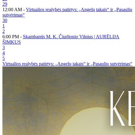
29
12:00 AM -
Virtualios realybės patirtys: „Angelų takais“ ir „Pasaulių
sutvėrimas“
30
1
2
6:00 PM -
Skambantis M. K. Čiurlionio Vilnius | AURĒLIJA
ŠIMKUS
3
4
5
Virtualios realybės patirtys: „Angelų takais“ ir „Pasaulių sutvėrimas“