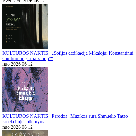
Events on 2026 06 12
KULTŪROS NAKTIS | „Sofijos dedikacija Mikalojui Konstantinui
Čiurlioniui „Giria žalioji““
nuo 2026 06 12
KULTŪROS NAKTIS | Parodos „Muzikos aura Shmuelio Tatzo
kolekcijoje“ atidarymas
nuo 2026 06 12