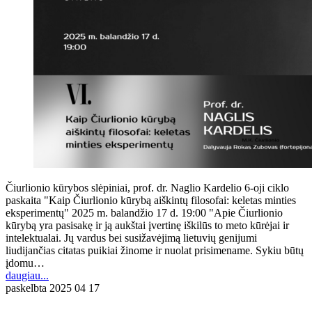
Čiurlionio kūrybos slėpiniai, prof. dr. Naglio Kardelio 6-oji ciklo
paskaita "Kaip Čiurlionio kūrybą aiškintų filosofai: keletas minties
eksperimentų" 2025 m. balandžio 17 d. 19:00 "Apie Čiurlionio
kūrybą yra pasisakę ir ją aukštai įvertinę iškilūs to meto kūrėjai ir
intelektualai. Jų vardus bei susižavėjimą lietuvių genijumi
liudijančias citatas puikiai žinome ir nuolat prisimename. Sykiu būtų
įdomu…
daugiau...
paskelbta
2025 04 17