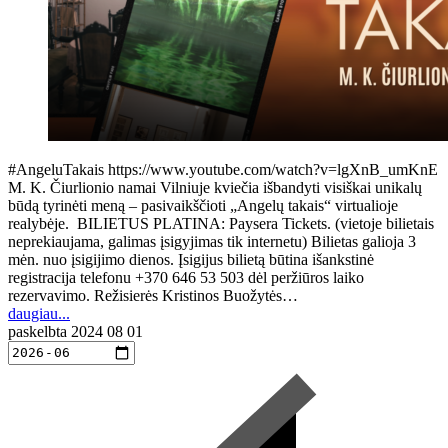
#AngeluTakais https://www.youtube.com/watch?v=lgXnB_umKnE
M. K. Čiurlionio namai Vilniuje kviečia išbandyti visiškai unikalų
būdą tyrinėti meną – pasivaikščioti „Angelų takais“ virtualioje
realybėje. BILIETUS PLATINA: Paysera Tickets. (vietoje bilietais
neprekiaujama, galimas įsigyjimas tik internetu) Bilietas galioja 3
mėn. nuo įsigijimo dienos. Įsigijus bilietą būtina išankstinė
registracija telefonu +370 646 53 503 dėl peržiūros laiko
rezervavimo. Režisierės Kristinos Buožytės…
daugiau...
paskelbta
2024 08 01