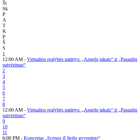
Št
Sk
P
A
T
K
P
Š
S
1
12:00 AM -
Virtualios realybės patirtys: „Angelų takais“ ir „Pasaulių
sutvėrimas“
2
3
4
5
6
7
8
12:00 AM -
Virtualios realybės patirtys: „Angelų takais“ ir „Pasaulių
sutvėrimas“
9
10
11
6:00 PM -
Koncertas „Scenos iš štetlo gyvenimo“