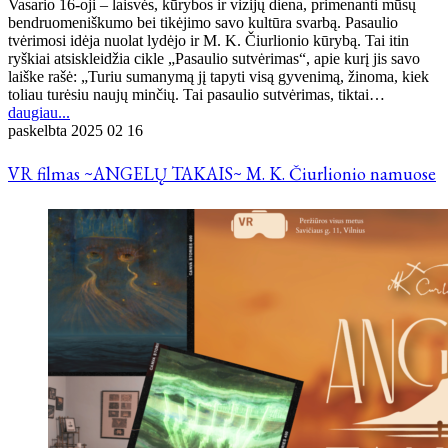
Vasario 16-oji – laisvės, kūrybos ir vizijų diena, primenanti mūsų
bendruomeniškumo bei tikėjimo savo kultūra svarbą. Pasaulio
tvėrimosi idėja nuolat lydėjo ir M. K. Čiurlionio kūrybą. Tai itin
ryškiai atsiskleidžia cikle „Pasaulio sutvėrimas“, apie kurį jis savo
laiške rašė: „Turiu sumanymą jį tapyti visą gyvenimą, žinoma, kiek
toliau turėsiu naujų minčių. Tai pasaulio sutvėrimas, tiktai…
daugiau...
paskelbta
2025 02 16
VR filmas ~ANGELŲ TAKAIS~ M. K. Čiurlionio namuose