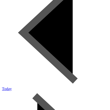
Today