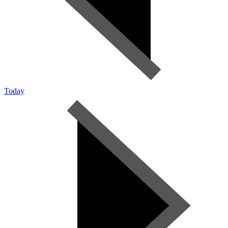
Today