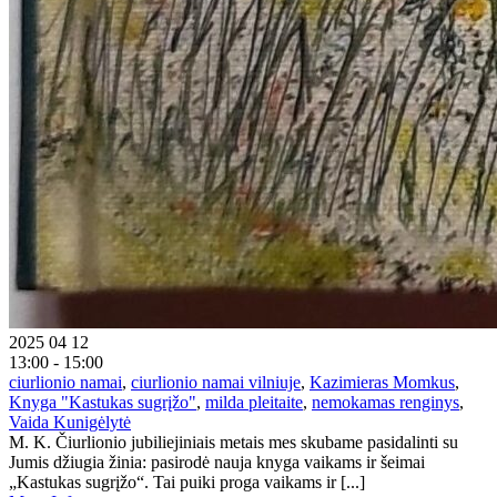
2025 04 12
13:00 - 15:00
ciurlionio namai
,
ciurlionio namai vilniuje
,
Kazimieras Momkus
,
Knyga "Kastukas sugrįžo"
,
milda pleitaite
,
nemokamas renginys
,
Vaida Kunigėlytė
M. K. Čiurlionio jubiliejiniais metais mes skubame pasidalinti su
Jumis džiugia žinia: pasirodė nauja knyga vaikams ir šeimai
„Kastukas sugrįžo“. Tai puiki proga vaikams ir [...]