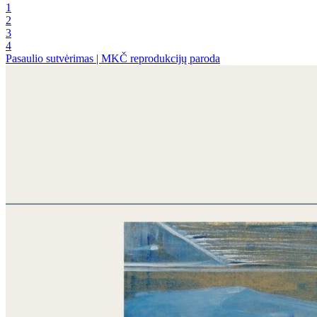
1
2
3
4
Pasaulio sutvėrimas | MKČ reprodukcijų paroda