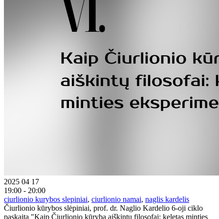
2025 04 17
19:00 - 20:00
ciurlionio kurybos slepiniai
,
ciurlionio namai
,
naglis kardelis
Čiurlionio kūrybos slėpiniai, prof. dr. Naglio Kardelio 6-oji ciklo
paskaita "Kaip Čiurlionio kūrybą aiškintų filosofai: keletas minties