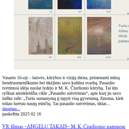
Vasario 16-oji – laisvės, kūrybos ir vizijų diena, primenanti mūsų
bendruomeniškumo bei tikėjimo savo kultūra svarbą. Pasaulio
tvėrimosi idėja nuolat lydėjo ir M. K. Čiurlionio kūrybą. Tai itin
ryškiai atsiskleidžia cikle „Pasaulio sutvėrimas“, apie kurį jis savo
laiške rašė: „Turiu sumanymą jį tapyti visą gyvenimą, žinoma, kiek
toliau turėsiu naujų minčių. Tai pasaulio sutvėrimas, tiktai…
daugiau...
paskelbta
2025 02 16
VR filmas ~ANGELŲ TAKAIS~ M. K. Čiurlionio namuose