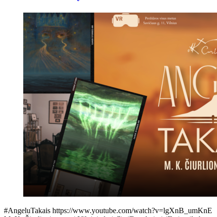
#AngeluTakais https://www.youtube.com/watch?v=lgXnB_umKnE