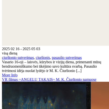
2025 02 16 - 2025 05 03
visą dieną
ciurlionio sutverimas
,
ciurlionis
,
pasaulio sutverimas
Vasario 16-oji – laisvės, kūrybos ir vizijų diena, primenanti mūsų
bendruomeniškumo bei tikėjimo savo kultūra svarbą. Pasaulio
tvėrimosi idėja nuolat lydėjo ir M. K. Čiurlionio [...]
More Info
VR filmas ~ANGELŲ TAKAIS~ M. K. Čiurlionio namuose