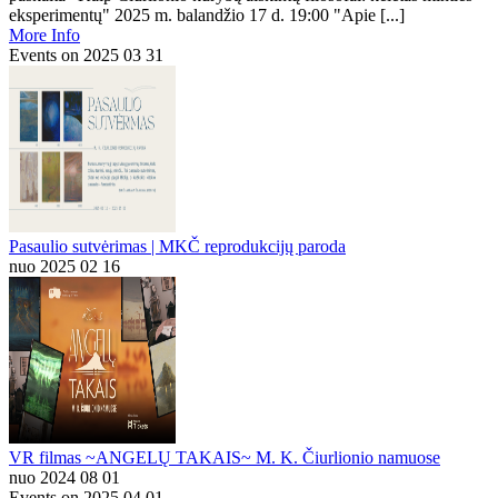
eksperimentų" 2025 m. balandžio 17 d. 19:00 "Apie [...]
More Info
Events on 2025 03 31
Pasaulio sutvėrimas | MKČ reprodukcijų paroda
nuo 2025 02 16
VR filmas ~ANGELŲ TAKAIS~ M. K. Čiurlionio namuose
nuo 2024 08 01
Events on 2025 04 01