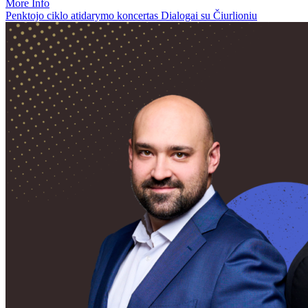
More Info
Penktojo ciklo atidarymo koncertas Dialogai su Čiurlioniu