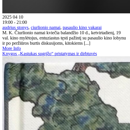
2025 04 10
19:00 - 21:00
audrius stonys
,
ciurlionio namai
,
pasaulio kino vakarai
M. K. Čiurlionio namai kviečia balandžio 10 d., ketvirtadienį, 19
val. kino mylėtojus, entuziastus tęsti pažintį su pasaulio kino lobynu
ir po peržiūros burtis diskusijoms, kitokiems [...]
More Info
Knygos „Kastukas sugrįžo“ pristatymas ir dirbtuvės