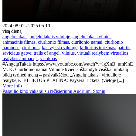
2024 08 01 - 2025 05 19
visą dieną
angelu takais
,
angelu takais vilniuje
,
angelu takais vilnius
,
animacinis filmas
,
ciurlionio filmas
,
ciurlionio namai
,
ciurlionio
namuose
,
ciurlionis
,
kas vyksta vilniuje
,
kulturinis turizmas
,
patirtis
,
saviciaus gatve
,
trails of angel
,
vilnius
,
virtuali realybem virtualios
realybes animacija
,
vr filmas
#AngeluTakais https://www.youtube.com/watch?v=lgXnB_umKnE
M. K. Čiurlionio namai Vilniuje kviečia išbandyti visiškai unikalų
būdą tyrinėti meną – pasivaikščioti „Angelų takais“ virtualioje
realybėje. BILIETUS PLATINA: Paysera Tickets. (vietoje [...]
More Info
Pasaulio kino vakarai su režisieriumi Audriumi Stoniu