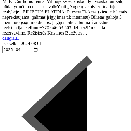
M. K. Čiurlionio namai Vilniuje kviečia išbandyti visiškai unikalų
būdą tyrinėti meną – pasivaikščioti „Angelų takais“ virtualioje
realybėje. BILIETUS PLATINA: Paysera Tickets. (vietoje bilietais
neprekiaujama, galimas įsigyjimas tik internetu) Bilietas galioja 3
mėn. nuo įsigijimo dienos. Įsigijus bilietą būtina išankstinė
registracija telefonu +370 646 53 503 dėl peržiūros laiko
rezervavimo. Režisierės Kristinos Buožytės…
daugiau...
paskelbta
2024 08 01