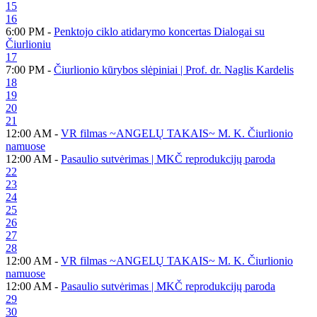
15
16
6:00 PM -
Penktojo ciklo atidarymo koncertas Dialogai su
Čiurlioniu
17
7:00 PM -
Čiurlionio kūrybos slėpiniai | Prof. dr. Naglis Kardelis
18
19
20
21
12:00 AM -
VR filmas ~ANGELŲ TAKAIS~ M. K. Čiurlionio
namuose
12:00 AM -
Pasaulio sutvėrimas | MKČ reprodukcijų paroda
22
23
24
25
26
27
28
12:00 AM -
VR filmas ~ANGELŲ TAKAIS~ M. K. Čiurlionio
namuose
12:00 AM -
Pasaulio sutvėrimas | MKČ reprodukcijų paroda
29
30