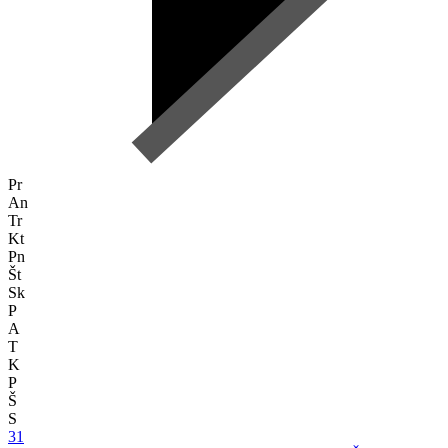
Pr
An
Tr
Kt
Pn
Št
Sk
P
A
T
K
P
Š
S
31