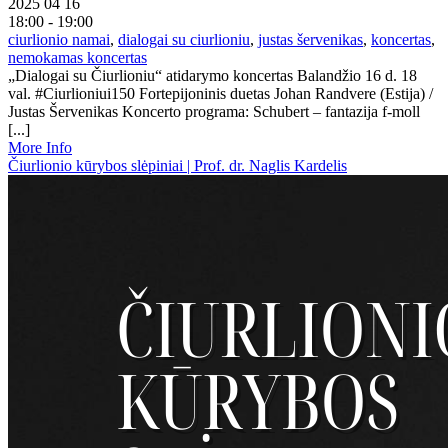
2025 04 16
18:00 - 19:00
ciurlionio namai
,
dialogai su ciurlioniu
,
justas šervenikas
,
koncertas
,
nemokamas koncertas
„Dialogai su Čiurlioniu“ atidarymo koncertas Balandžio 16 d. 18
val. #Ciurlioniui150 Fortepijoninis duetas Johan Randvere (Estija) /
Justas Šervenikas Koncerto programa: Schubert – fantazija f-moll
[...]
More Info
Čiurlionio kūrybos slėpiniai | Prof. dr. Naglis Kardelis