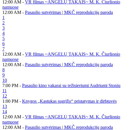
12:00 AM -
VR filmas ~ANGELŲ TAKAIS~ M. K. Čiurlionio
namuose
12:00 AM -
Pasaulio sutvėrimas | MKČ reprodukcijų paroda
1
2
3
4
5
6
7
12:00 AM -
VR filmas ~ANGELŲ TAKAIS~ M. K. Čiurlionio
namuose
12:00 AM -
Pasaulio sutvėrimas | MKČ reprodukcijų paroda
8
9
10
7:00 PM -
Pasaulio kino vakarai su režisieriumi Audriumi Stoniu
11
12
1:00 PM -
Knygos „Kastukas sugrįžo“ pristatymas ir dirbtuvės
13
14
12:00 AM -
VR filmas ~ANGELŲ TAKAIS~ M. K. Čiurlionio
namuose
12:00 AM -
Pasaulio sutvėrimas | MKČ reprodukcijų paroda