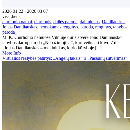
2026 01 22 - 2026 03 07
visą dieną
ciurlionio namai
,
ciurlionis
,
dailės paroda
,
dailininkas
,
Daniliauskas
,
Jonas Daniliauskas
,
nemokamas renginys
,
paroda
,
renginys
,
tapybos
paroda
M. K. Čiurlionio namuose Vilniuje duris atvėrė Jono Daniliausko
tapybos darbų paroda „Nepažintoji…“, kuri veiks iki kovo 7 d.
„Jonas Daniliauskas – menininkas, kurio kūryboje [...]
More Info
Virtualios realybės patirtys: „Angelų takais“ ir „Pasaulių sutvėrimas“