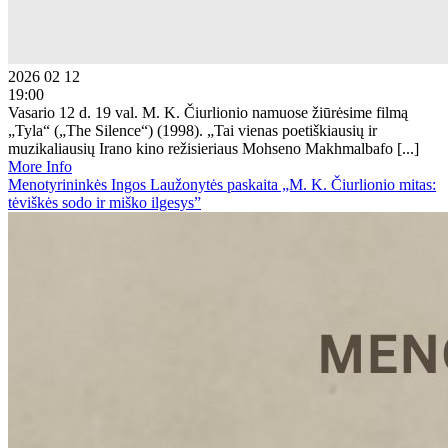
2026 02 12
19:00
Vasario 12 d. 19 val. M. K. Čiurlionio namuose žiūrėsime filmą
„Tyla“ („The Silence“) (1998). „Tai vienas poetiškiausių ir
muzikaliausių Irano kino režisieriaus Mohseno Makhmalbafo [...]
More Info
Menotyrininkės Ingos Laužonytės paskaita „M. K. Čiurlionio mitas:
tėviškės sodo ir miško ilgesys”