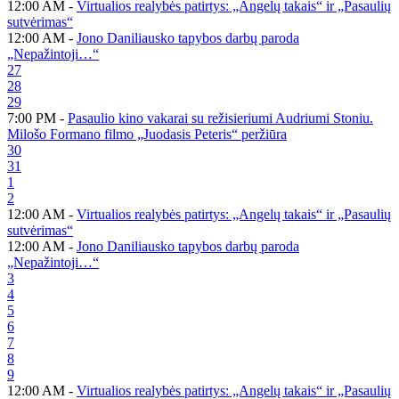
12:00 AM -
Virtualios realybės patirtys: „Angelų takais“ ir „Pasaulių
sutvėrimas“
12:00 AM -
Jono Daniliausko tapybos darbų paroda
„Nepažintoji…“
27
28
29
7:00 PM -
Pasaulio kino vakarai su režisieriumi Audriumi Stoniu.
Milošo Formano filmo „Juodasis Peteris“ peržiūra
30
31
1
2
12:00 AM -
Virtualios realybės patirtys: „Angelų takais“ ir „Pasaulių
sutvėrimas“
12:00 AM -
Jono Daniliausko tapybos darbų paroda
„Nepažintoji…“
3
4
5
6
7
8
9
12:00 AM -
Virtualios realybės patirtys: „Angelų takais“ ir „Pasaulių