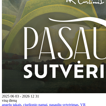
2025 06 03 - 2026 12 31
visą dieną
angelu takais
,
ciurlionio namai
,
pasaulių sytvėrimas
,
VR