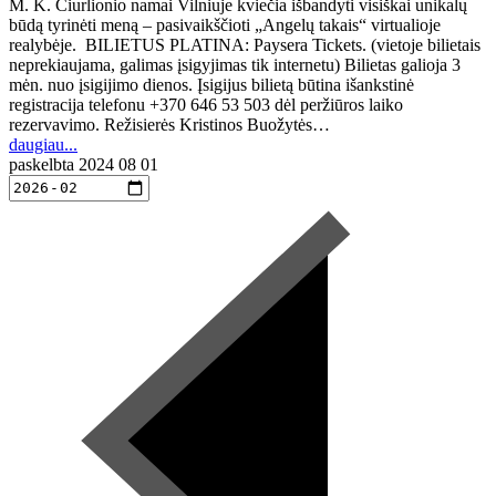
M. K. Čiurlionio namai Vilniuje kviečia išbandyti visiškai unikalų
būdą tyrinėti meną – pasivaikščioti „Angelų takais“ virtualioje
realybėje. BILIETUS PLATINA: Paysera Tickets. (vietoje bilietais
neprekiaujama, galimas įsigyjimas tik internetu) Bilietas galioja 3
mėn. nuo įsigijimo dienos. Įsigijus bilietą būtina išankstinė
registracija telefonu +370 646 53 503 dėl peržiūros laiko
rezervavimo. Režisierės Kristinos Buožytės…
daugiau...
paskelbta
2024 08 01