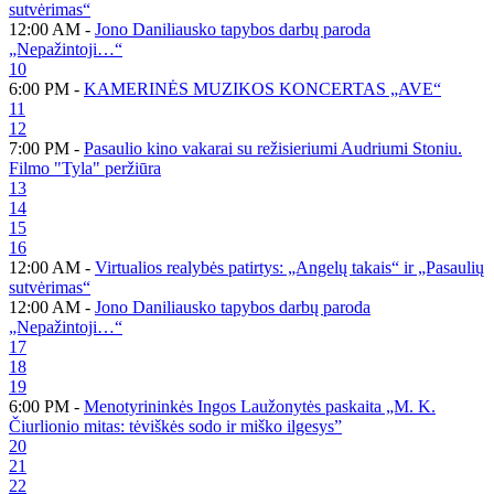
sutvėrimas“
12:00 AM -
Jono Daniliausko tapybos darbų paroda
„Nepažintoji…“
10
6:00 PM -
KAMERINĖS MUZIKOS KONCERTAS „AVE“
11
12
7:00 PM -
Pasaulio kino vakarai su režisieriumi Audriumi Stoniu.
Filmo "Tyla" peržiūra
13
14
15
16
12:00 AM -
Virtualios realybės patirtys: „Angelų takais“ ir „Pasaulių
sutvėrimas“
12:00 AM -
Jono Daniliausko tapybos darbų paroda
„Nepažintoji…“
17
18
19
6:00 PM -
Menotyrininkės Ingos Laužonytės paskaita „M. K.
Čiurlionio mitas: tėviškės sodo ir miško ilgesys”
20
21
22