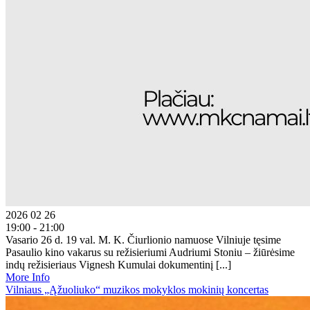
2026 02 26
19:00 - 21:00
Vasario 26 d. 19 val. M. K. Čiurlionio namuose Vilniuje tęsime
Pasaulio kino vakarus su režisieriumi Audriumi Stoniu – žiūrėsime
indų režisieriaus Vignesh Kumulai dokumentinį [...]
More Info
Vilniaus „Ąžuoliuko“ muzikos mokyklos mokinių koncertas