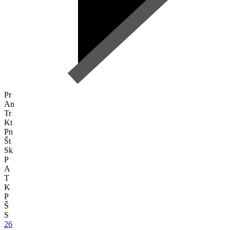
Pr
An
Tr
Kt
Pn
Št
Sk
P
A
T
K
P
Š
S
26