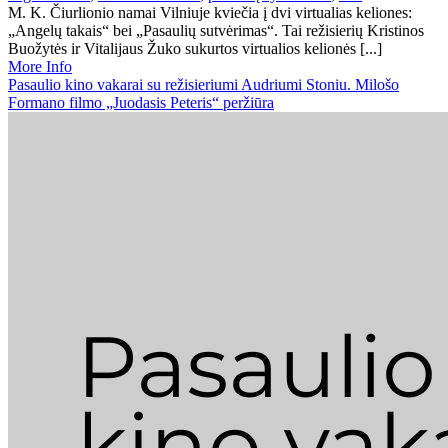
M. K. Čiurlionio namai Vilniuje kviečia į dvi virtualias keliones:
„Angelų takais“ bei „Pasaulių sutvėrimas“. Tai režisierių Kristinos
Buožytės ir Vitalijaus Žuko sukurtos virtualios kelionės [...]
More Info
Pasaulio kino vakarai su režisieriumi Audriumi Stoniu. Milošo
Formano filmo „Juodasis Peteris“ peržiūra