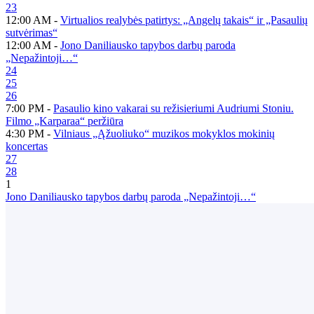
23
12:00 AM -
Virtualios realybės patirtys: „Angelų takais“ ir „Pasaulių
sutvėrimas“
12:00 AM -
Jono Daniliausko tapybos darbų paroda
„Nepažintoji…“
24
25
26
7:00 PM -
Pasaulio kino vakarai su režisieriumi Audriumi Stoniu.
Filmo „Karparaa“ peržiūra
4:30 PM -
Vilniaus „Ąžuoliuko“ muzikos mokyklos mokinių
koncertas
27
28
1
Jono Daniliausko tapybos darbų paroda „Nepažintoji…“