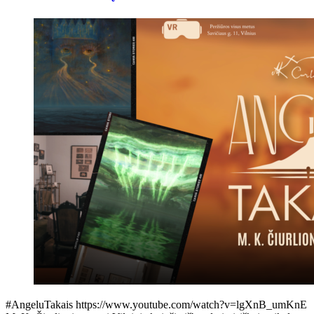
#AngeluTakais https://www.youtube.com/watch?v=lgXnB_umKnE