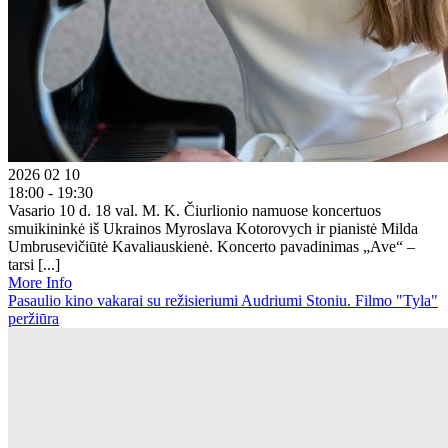
2026 02 10
18:00 - 19:30
Vasario 10 d. 18 val. M. K. Čiurlionio namuose koncertuos
smuikininkė iš Ukrainos Myroslava Kotorovych ir pianistė Milda
Umbrusevičiūtė Kavaliauskienė. Koncerto pavadinimas „Ave“ –
tarsi [...]
More Info
Pasaulio kino vakarai su režisieriumi Audriumi Stoniu. Filmo "Tyla"
peržiūra