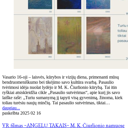
Vasario 16-oji – laisvės, kūrybos ir vizijų diena, primenanti mūsų
bendruomeniškumo bei tikėjimo savo kultūra svarbą. Pasaulio
tvėrimosi idėja nuolat lydėjo ir M. K. Čiurlionio kūrybą. Tai itin
ryškiai atsiskleidžia cikle „Pasaulio sutvėrimas“, apie kurį jis savo
laiške rašė: „Turiu sumanymą jį tapyti visą gyvenimą, žinoma, kiek
toliau turėsiu naujų minčių. Tai pasaulio sutvėrimas, tiktai…
daugiau...
paskelbta
2025 02 16
VR filmas ~ANGELŲ TAKAIS~ M. K. Čiurlionio namuose