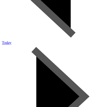
Today