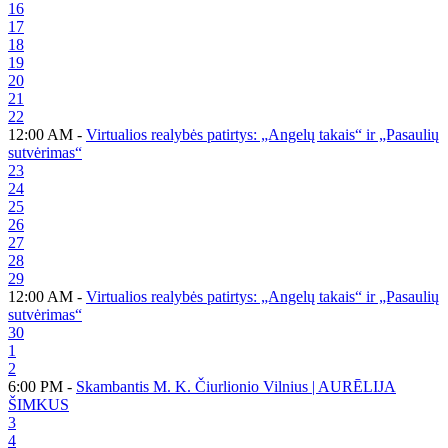
16
17
18
19
20
21
22
12:00 AM -
Virtualios realybės patirtys: „Angelų takais“ ir „Pasaulių
sutvėrimas“
23
24
25
26
27
28
29
12:00 AM -
Virtualios realybės patirtys: „Angelų takais“ ir „Pasaulių
sutvėrimas“
30
1
2
6:00 PM -
Skambantis M. K. Čiurlionio Vilnius | AURĒLIJA
ŠIMKUS
3
4