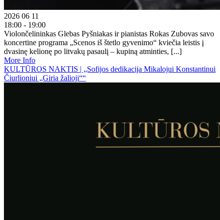
2026 06 11
18:00 - 19:00
Violončelininkas Glebas Pyšniakas ir pianistas Rokas Zubovas savo
koncertine programa „Scenos iš štetlo gyvenimo“ kviečia leistis į
dvasinę kelionę po litvakų pasaulį – kupiną atminties, [...]
More Info
KULTŪROS NAKTIS | „Sofijos dedikacija Mikalojui Konstantinui
Čiurlioniui „Giria žalioji““