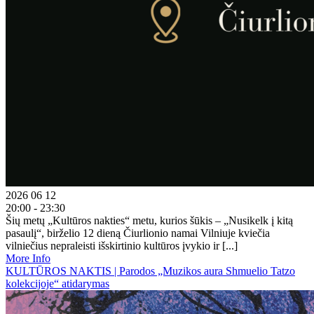
2026 06 12
20:00 - 23:30
Šių metų „Kultūros nakties“ metu, kurios šūkis – „Nusikelk į kitą
pasaulį“, birželio 12 dieną Čiurlionio namai Vilniuje kviečia
vilniečius nepraleisti išskirtinio kultūros įvykio ir [...]
More Info
KULTŪROS NAKTIS | Parodos „Muzikos aura Shmuelio Tatzo
kolekcijoje“ atidarymas