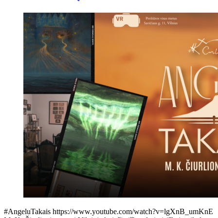
#AngeluTakais https://www.youtube.com/watch?v=lgXnB_umKnE