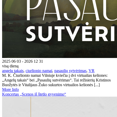
2025 06 03 - 2026 12 31
visą dieną
angelu takais
,
ciurlionio namai
,
pasaulių sytvėrimas
,
VR
M. K. Čiurlionio namai Vilniuje kviečia į dvi virtualias keliones:
„Angelų takais“ bei „Pasaulių sutvėrimas“. Tai režisierių Kristinos
Buožytės ir Vitalijaus Žuko sukurtos virtualios kelionės [...]
More Info
Koncertas „Scenos iš štetlo gyvenimo“