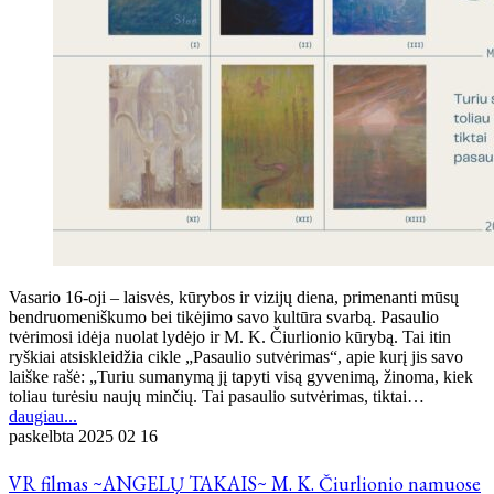
Vasario 16-oji – laisvės, kūrybos ir vizijų diena, primenanti mūsų
bendruomeniškumo bei tikėjimo savo kultūra svarbą. Pasaulio
tvėrimosi idėja nuolat lydėjo ir M. K. Čiurlionio kūrybą. Tai itin
ryškiai atsiskleidžia cikle „Pasaulio sutvėrimas“, apie kurį jis savo
laiške rašė: „Turiu sumanymą jį tapyti visą gyvenimą, žinoma, kiek
toliau turėsiu naujų minčių. Tai pasaulio sutvėrimas, tiktai…
daugiau...
paskelbta
2025 02 16
VR filmas ~ANGELŲ TAKAIS~ M. K. Čiurlionio namuose