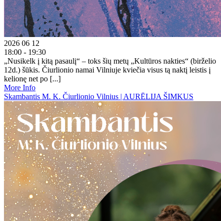
2026 06 12
18:00 - 19:30
„Nusikelk į kitą pasaulį“ – toks šių metų „Kultūros nakties“ (birželio
12d.) šūkis. Čiurlionio namai Vilniuje kviečia visus tą naktį leistis į
kelionę net po [...]
More Info
Skambantis M. K. Čiurlionio Vilnius | AURĒLIJA ŠIMKUS