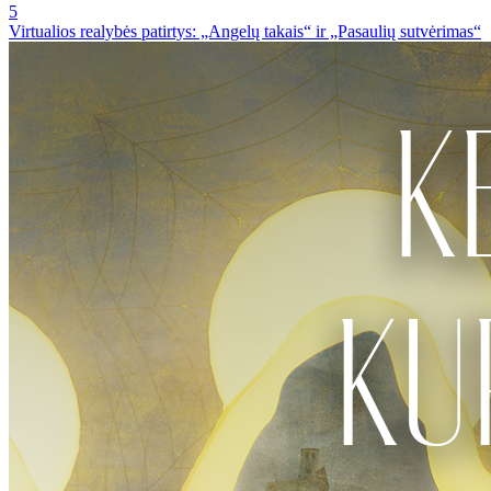
5
Virtualios realybės patirtys: „Angelų takais“ ir „Pasaulių sutvėrimas“