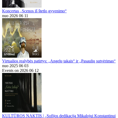
Koncertas „Scenos iš štetlo gyvenimo“
nuo 2026 06 11
Virtualios realybės patirtys: „Angelų takais“ ir „Pasaulių sutvėrimas“
nuo 2025 06 03
Events on 2026 06 12
KULTŪROS NAKTIS | „Sofijos dedikacija Mikalojui Konstantinui