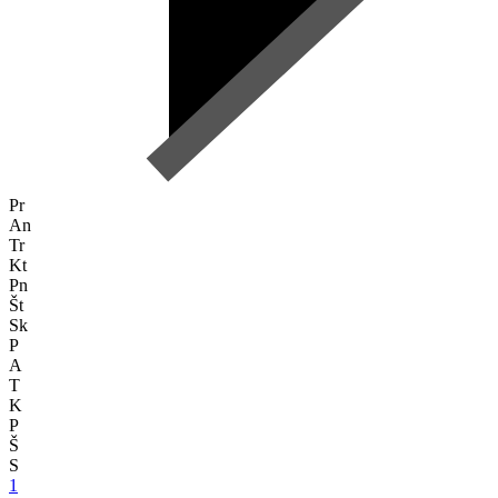
Pr
An
Tr
Kt
Pn
Št
Sk
P
A
T
K
P
Š
S
1