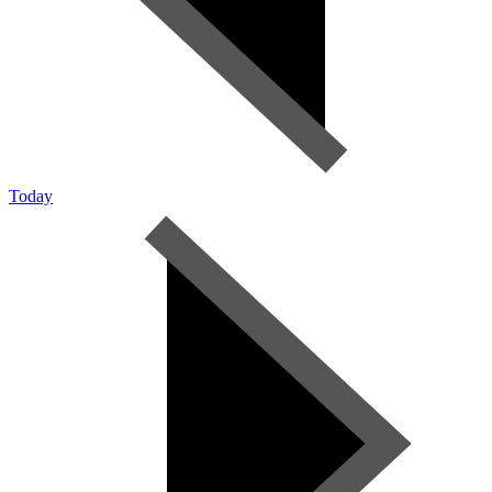
Today