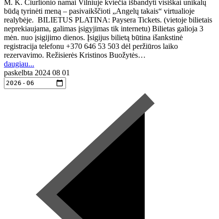
M. K. Čiurlionio namai Vilniuje kviečia išbandyti visiškai unikalų
būdą tyrinėti meną – pasivaikščioti „Angelų takais“ virtualioje
realybėje. BILIETUS PLATINA: Paysera Tickets. (vietoje bilietais
neprekiaujama, galimas įsigyjimas tik internetu) Bilietas galioja 3
mėn. nuo įsigijimo dienos. Įsigijus bilietą būtina išankstinė
registracija telefonu +370 646 53 503 dėl peržiūros laiko
rezervavimo. Režisierės Kristinos Buožytės…
daugiau...
paskelbta
2024 08 01