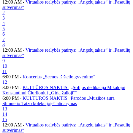
12:00 AM -
Virtualios realybės patirtys: „Angelų takais“ ir „Pasaulių
sutvėrimas“
2
3
4
5
6
7
8
12:00 AM -
Virtualios realybės patirtys: „Angelų takais“ ir „Pasaulių
sutvėrimas“
9
10
11
6:00 PM -
Koncertas „Scenos iš štetlo gyvenimo“
12
8:00 PM -
KULTŪROS NAKTIS | „Sofijos dedikacija Mikalojui
Konstantinui Čiurlioniui „Giria žalioji““
6:00 PM -
KULTŪROS NAKTIS | Parodos „Muzikos aura
Shmuelio Tatzo kolekcijoje“ atidarymas
13
14
15
12:00 AM -
Virtualios realybės patirtys: „Angelų takais“ ir „Pasaulių
sutvėrimas“