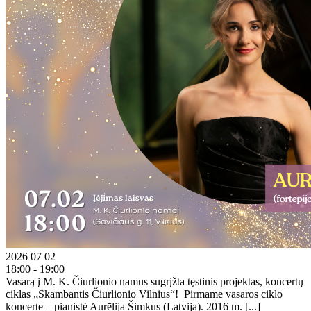
2026 07 02
18:00 - 19:00
Vasarą į M. K. Čiurlionio namus sugrįžta tęstinis projektas, koncertų
ciklas „Skambantis Čiurlionio Vilnius“! Pirmame vasaros ciklo
koncerte – pianistė Aurēlija Šimkus (Latvija). 2016 m. [...]