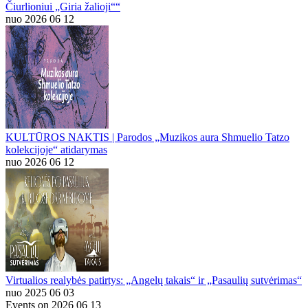
Čiurlioniui „Giria žalioji““
nuo 2026 06 12
KULTŪROS NAKTIS | Parodos „Muzikos aura Shmuelio Tatzo
kolekcijoje“ atidarymas
nuo 2026 06 12
Virtualios realybės patirtys: „Angelų takais“ ir „Pasaulių sutvėrimas“
nuo 2025 06 03
Events on 2026 06 13