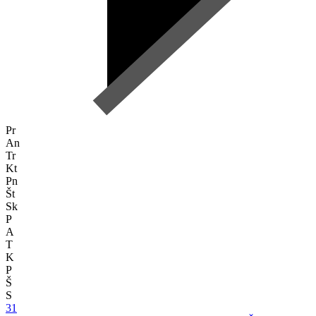
Pr
An
Tr
Kt
Pn
Št
Sk
P
A
T
K
P
Š
S
31