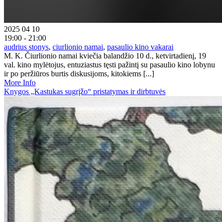
2025 04 10
19:00 - 21:00
audrius stonys
,
ciurlionio namai
,
pasaulio kino vakarai
M. K. Čiurlionio namai kviečia balandžio 10 d., ketvirtadienį, 19
val. kino mylėtojus, entuziastus tęsti pažintį su pasaulio kino lobynu
ir po peržiūros burtis diskusijoms, kitokiems [...]
More Info
Knygos „Kastukas sugrįžo“ pristatymas ir dirbtuvės