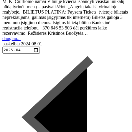
M. K. Čiurlionio namai Vilniuje kviečia išbandyti visiškai unikalų
būdą tyrinėti meną – pasivaikščioti „Angelų takais“ virtualioje
realybėje. BILIETUS PLATINA: Paysera Tickets. (vietoje bilietais
neprekiaujama, galimas įsigyjimas tik internetu) Bilietas galioja 3
mėn. nuo įsigijimo dienos. Įsigijus bilietą būtina išankstinė
registracija telefonu +370 646 53 503 dėl peržiūros laiko
rezervavimo. Režisierės Kristinos Buožytės…
daugiau...
paskelbta
2024 08 01