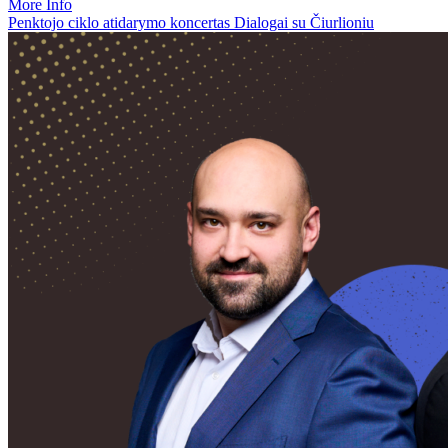
More Info
Penktojo ciklo atidarymo koncertas Dialogai su Čiurlioniu