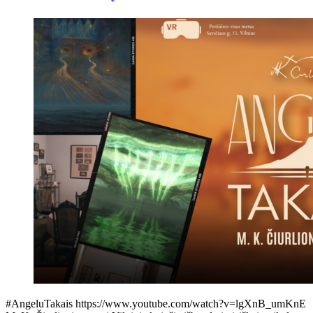
#AngeluTakais https://www.youtube.com/watch?v=lgXnB_umKnE