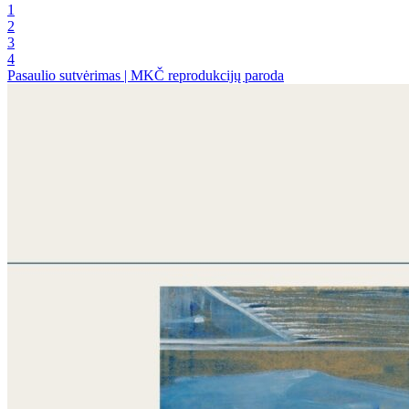
1
2
3
4
Pasaulio sutvėrimas | MKČ reprodukcijų paroda