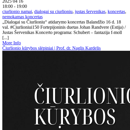
2025 04 16
18:00 - 19:00
ciurlionio namai
,
dialogai su ciurlioniu
,
justas šervenikas
,
koncertas
,
nemokamas koncertas
„Dialogai su Čiurlioniu“ atidarymo koncertas Balandžio 16 d. 18
val. #Ciurlioniui150 Fortepijoninis duetas Johan Randvere (Estija) /
Justas Šervenikas Koncerto programa: Schubert – fantazija f-moll
[...]
More Info
Čiurlionio kūrybos slėpiniai | Prof. dr. Naglis Kardelis