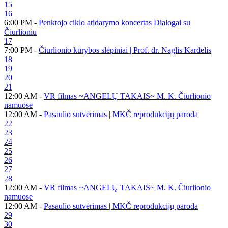
15
16
6:00 PM -
Penktojo ciklo atidarymo koncertas Dialogai su
Čiurlioniu
17
7:00 PM -
Čiurlionio kūrybos slėpiniai | Prof. dr. Naglis Kardelis
18
19
20
21
12:00 AM -
VR filmas ~ANGELŲ TAKAIS~ M. K. Čiurlionio
namuose
12:00 AM -
Pasaulio sutvėrimas | MKČ reprodukcijų paroda
22
23
24
25
26
27
28
12:00 AM -
VR filmas ~ANGELŲ TAKAIS~ M. K. Čiurlionio
namuose
12:00 AM -
Pasaulio sutvėrimas | MKČ reprodukcijų paroda
29
30