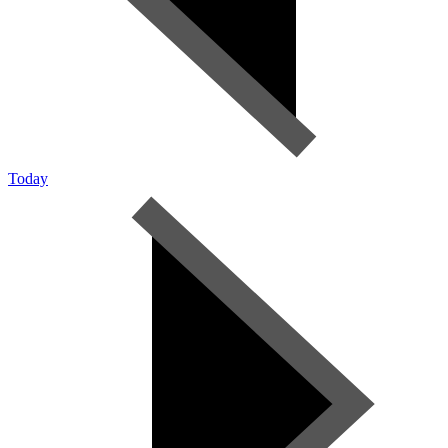
Today