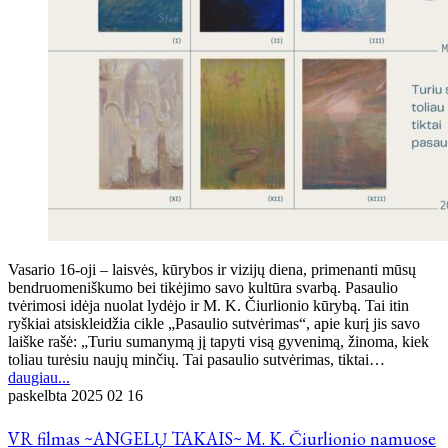
Vasario 16-oji – laisvės, kūrybos ir vizijų diena, primenanti mūsų
bendruomeniškumo bei tikėjimo savo kultūra svarbą. Pasaulio
tvėrimosi idėja nuolat lydėjo ir M. K. Čiurlionio kūrybą. Tai itin
ryškiai atsiskleidžia cikle „Pasaulio sutvėrimas“, apie kurį jis savo
laiške rašė: „Turiu sumanymą jį tapyti visą gyvenimą, žinoma, kiek
toliau turėsiu naujų minčių. Tai pasaulio sutvėrimas, tiktai…
daugiau...
paskelbta
2025 02 16
VR filmas ~ANGELŲ TAKAIS~ M. K. Čiurlionio namuose