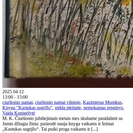
2025 04 12
13:00 - 15:00
ciurlionio namai
,
ciurlionio namai vilniuje
,
Kazimieras Momkus
,
Knyga "Kastukas sugrįžo"
,
milda pleitaite
,
nemokamas renginys
,
Vaida Kunigėlytė
M. K. Čiurlionio jubiliejiniais metais mes skubame pasidalinti su
Jumis džiugia žinia: pasirodė nauja knyga vaikams ir šeimai
„Kastukas sugrįžo“. Tai puiki proga vaikams ir [...]