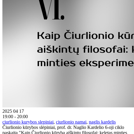
2025 04 17
19:00 - 20:00
ciurlionio kurybos slepiniai
,
ciurlionio namai
,
naglis kardelis
Čiurlionio kūrybos slėpiniai, prof. dr. Naglio Kardelio 6-oji ciklo
paskaita "Kaip Čiurlionio kūrybą aiškintų filosofai: keletas minties