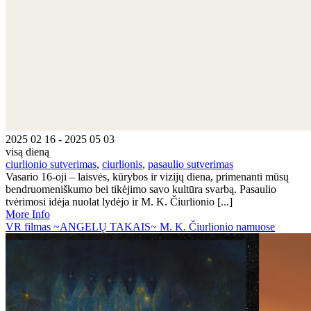
2025 02 16 - 2025 05 03
visą dieną
ciurlionio sutverimas
,
ciurlionis
,
pasaulio sutverimas
Vasario 16-oji – laisvės, kūrybos ir vizijų diena, primenanti mūsų
bendruomeniškumo bei tikėjimo savo kultūra svarbą. Pasaulio
tvėrimosi idėja nuolat lydėjo ir M. K. Čiurlionio [...]
More Info
VR filmas ~ANGELŲ TAKAIS~ M. K. Čiurlionio namuose