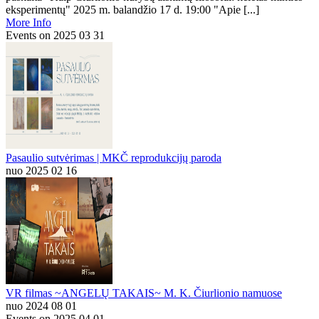
eksperimentų" 2025 m. balandžio 17 d. 19:00 "Apie [...]
More Info
Events on 2025 03 31
Pasaulio sutvėrimas | MKČ reprodukcijų paroda
nuo 2025 02 16
VR filmas ~ANGELŲ TAKAIS~ M. K. Čiurlionio namuose
nuo 2024 08 01
Events on 2025 04 01