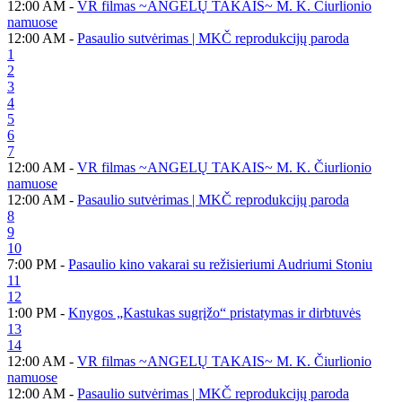
12:00 AM -
VR filmas ~ANGELŲ TAKAIS~ M. K. Čiurlionio
namuose
12:00 AM -
Pasaulio sutvėrimas | MKČ reprodukcijų paroda
1
2
3
4
5
6
7
12:00 AM -
VR filmas ~ANGELŲ TAKAIS~ M. K. Čiurlionio
namuose
12:00 AM -
Pasaulio sutvėrimas | MKČ reprodukcijų paroda
8
9
10
7:00 PM -
Pasaulio kino vakarai su režisieriumi Audriumi Stoniu
11
12
1:00 PM -
Knygos „Kastukas sugrįžo“ pristatymas ir dirbtuvės
13
14
12:00 AM -
VR filmas ~ANGELŲ TAKAIS~ M. K. Čiurlionio
namuose
12:00 AM -
Pasaulio sutvėrimas | MKČ reprodukcijų paroda