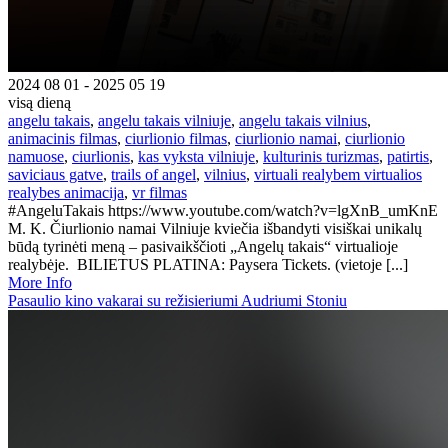
2024 08 01 - 2025 05 19
visą dieną
angelu takais
,
angelu takais vilniuje
,
angelu takais vilnius
,
animacinis filmas
,
ciurlionio filmas
,
ciurlionio namai
,
ciurlionio
namuose
,
ciurlionis
,
kas vyksta vilniuje
,
kulturinis turizmas
,
patirtis
,
saviciaus gatve
,
trails of angel
,
vilnius
,
virtuali realybem virtualios
realybes animacija
,
vr filmas
#AngeluTakais https://www.youtube.com/watch?v=lgXnB_umKnE
M. K. Čiurlionio namai Vilniuje kviečia išbandyti visiškai unikalų
būdą tyrinėti meną – pasivaikščioti „Angelų takais“ virtualioje
realybėje. BILIETUS PLATINA: Paysera Tickets. (vietoje [...]
More Info
Pasaulio kino vakarai su režisieriumi Audriumi Stoniu