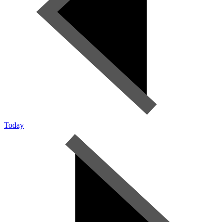
Today