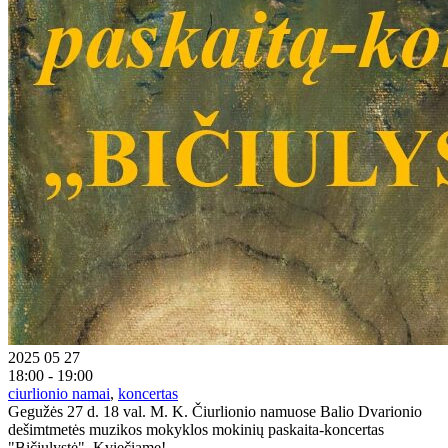
2025 05 27
18:00 - 19:00
ciurlionio namai
,
koncertas
Gegužės 27 d. 18 val. M. K. Čiurlionio namuose Balio Dvarionio
dešimtmetės muzikos mokyklos mokinių paskaita-koncertas
"Bičiulystė". Kviečiame!