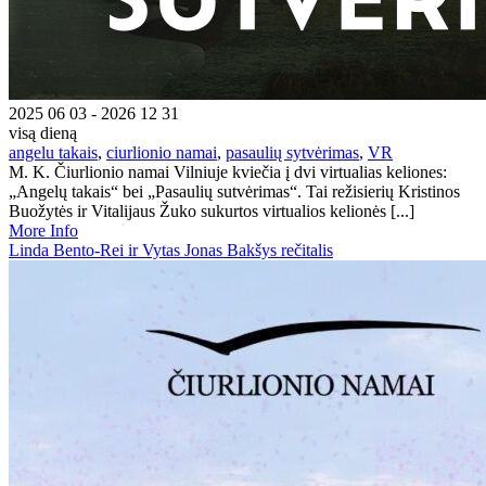
2025 06 03 - 2026 12 31
visą dieną
angelu takais
,
ciurlionio namai
,
pasaulių sytvėrimas
,
VR
M. K. Čiurlionio namai Vilniuje kviečia į dvi virtualias keliones:
„Angelų takais“ bei „Pasaulių sutvėrimas“. Tai režisierių Kristinos
Buožytės ir Vitalijaus Žuko sukurtos virtualios kelionės [...]
More Info
Linda Bento-Rei ir Vytas Jonas Bakšys rečitalis