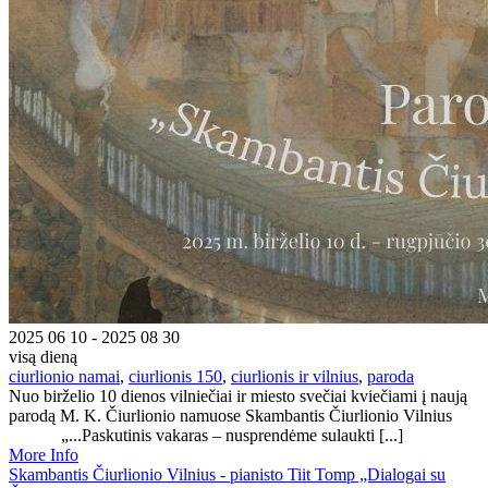
2025 06 10 - 2025 08 30
visą dieną
ciurlionio namai
,
ciurlionis 150
,
ciurlionis ir vilnius
,
paroda
Nuo birželio 10 dienos vilniečiai ir miesto svečiai kviečiami į naują
parodą M. K. Čiurlionio namuose Skambantis Čiurlionio Vilnius
„...Paskutinis vakaras – nusprendėme sulaukti [...]
More Info
Skambantis Čiurlionio Vilnius - pianisto Tiit Tomp „Dialogai su