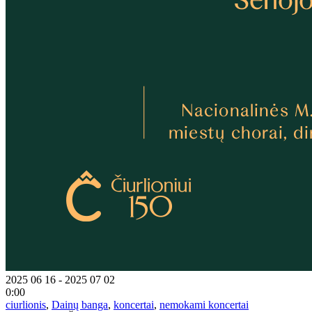
2025 06 16 - 2025 07 02
0:00
ciurlionis
,
Dainų banga
,
koncertai
,
nemokami koncertai