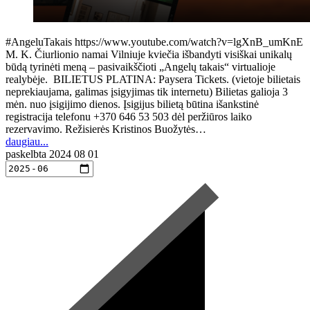
#AngeluTakais https://www.youtube.com/watch?v=lgXnB_umKnE
M. K. Čiurlionio namai Vilniuje kviečia išbandyti visiškai unikalų
būdą tyrinėti meną – pasivaikščioti „Angelų takais“ virtualioje
realybėje. BILIETUS PLATINA: Paysera Tickets. (vietoje bilietais
neprekiaujama, galimas įsigyjimas tik internetu) Bilietas galioja 3
mėn. nuo įsigijimo dienos. Įsigijus bilietą būtina išankstinė
registracija telefonu +370 646 53 503 dėl peržiūros laiko
rezervavimo. Režisierės Kristinos Buožytės…
daugiau...
paskelbta
2024 08 01