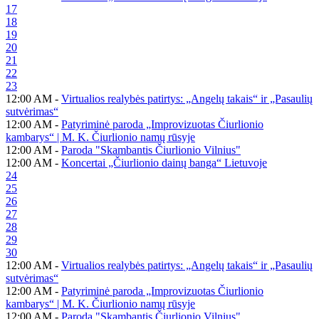
17
18
19
20
21
22
23
12:00 AM -
Virtualios realybės patirtys: „Angelų takais“ ir „Pasaulių
sutvėrimas“
12:00 AM -
Patyriminė paroda „Improvizuotas Čiurlionio
kambarys“ | M. K. Čiurlionio namų rūsyje
12:00 AM -
Paroda "Skambantis Čiurlionio Vilnius"
12:00 AM -
Koncertai „Čiurlionio dainų banga“ Lietuvoje
24
25
26
27
28
29
30
12:00 AM -
Virtualios realybės patirtys: „Angelų takais“ ir „Pasaulių
sutvėrimas“
12:00 AM -
Patyriminė paroda „Improvizuotas Čiurlionio
kambarys“ | M. K. Čiurlionio namų rūsyje
12:00 AM -
Paroda "Skambantis Čiurlionio Vilnius"