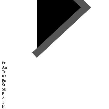
Pr
An
Tr
Kt
Pn
Št
Sk
P
A
T
K