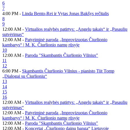
6
7
4:00 PM -
Linda Bento-Rei ir Vytas Jonas Bakšys rečitalis
8
9
12:00 AM -
Virtualios realybės patirtys: „Angelų takais“ ir „Pasaulių
sutvėrimas“
12:00 AM -
Patyriminė paroda „Improvizuotas Čiurlionio
kambarys“ | M. K. Čiurlionio namų rūsyje
10
12:00 AM -
Paroda "Skambantis Čiurlionio Vilnius"
11
12
6:00 PM -
Skambantis Čiurlionio Vilnius - pianisto Tiit Tomp
„Dialogai su Čiurlioniu“
13
14
15
16
12:00 AM -
Virtualios realybės patirtys: „Angelų takais“ ir „Pasaulių
sutvėrimas“
12:00 AM -
Patyriminė paroda „Improvizuotas Čiurlionio
kambarys“ | M. K. Čiurlionio namų rūsyje
12:00 AM -
Paroda "Skambantis Čiurlionio Vilnius"
12:00 AM -
Koncertai „Čiurlionio dainų banga“ Lietuvoje