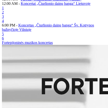
12:00 AM -
Koncertai „Čiurlionio dainų banga“ Lietuvoje
1
2
3
4
6:00 PM -
Koncertas „Čiurlionio dainų banga“ Šv. Kotrynos
bažnyčioje Vilniuje
5
6
Fortepijoninės muzikos koncertas