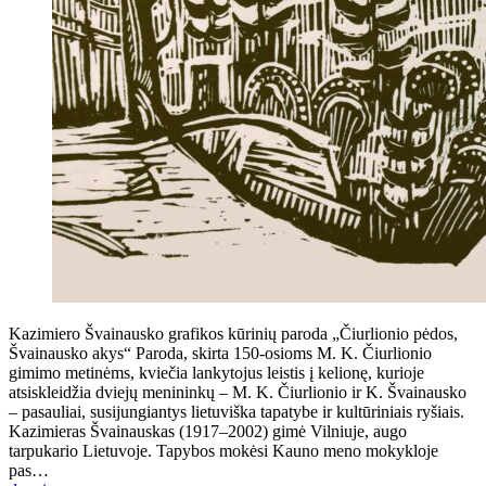
Kazimiero Švainausko grafikos kūrinių paroda „Čiurlionio pėdos,
Švainausko akys“ Paroda, skirta 150-osioms M. K. Čiurlionio
gimimo metinėms, kviečia lankytojus leistis į kelionę, kurioje
atsiskleidžia dviejų menininkų – M. K. Čiurlionio ir K. Švainausko
– pasauliai, susijungiantys lietuviška tapatybe ir kultūriniais ryšiais.
Kazimieras Švainauskas (1917–2002) gimė Vilniuje, augo
tarpukario Lietuvoje. Tapybos mokėsi Kauno meno mokykloje
pas…