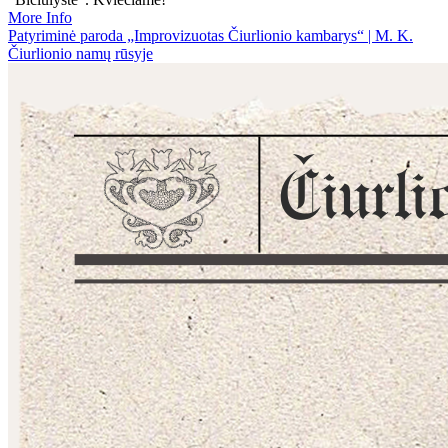
More Info
Patyriminė paroda „Improvizuotas Čiurlionio kambarys“ | M. K.
Čiurlionio namų rūsyje