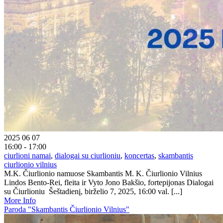
2025 06 07
16:00 - 17:00
ciurlioni namai
,
dialogai su ciurlioniu
,
koncertas
,
skambantis
ciurlionio vilnius
M.K. Čiurlionio namuose Skambantis M. K. Čiurlionio Vilnius
Lindos Bento-Rei, fleita ir Vyto Jono Bakšio, fortepijonas Dialogai
su Čiurlioniu Šeštadienį, birželio 7, 2025, 16:00 val. [...]
More Info
Paroda "Skambantis Čiurlionio Vilnius"