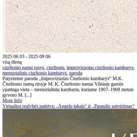
2025 06 03 - 2025 09 06
visą dieną
ciurlionio namu rusys
,
ciurlionis
,
improvizuotas ciurlionio kambarys
,
memorialinis ciurlionio kambarys
,
paroda
Patyriminė paroda „Improvizuotas Čiurlionio kambarys“ M.K.
Čiurlionio namų rūsyje M. K. Čiurlionio namai Vilniuje garsūs
ypatinga vieta – memorialiniu kambariu, kuriame 1907–1908 metais
gyveno M. [...]
More Info
Virtualios realybės patirtys: „Angelų takais“ ir „Pasaulių sutvėrimas“