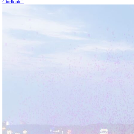
Čiurlioniu“