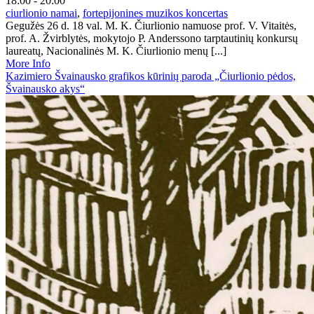
18:00 - 20:00
ciurlionio namai
,
fortepijonines muzikos koncertas
Gegužės 26 d. 18 val. M. K. Čiurlionio namuose prof. V. Vitaitės,
prof. A. Žvirblytės, mokytojo P. Anderssono tarptautinių konkursų
laureatų, Nacionalinės M. K. Čiurlionio menų [...]
More Info
Kazimiero Švainausko grafikos kūrinių paroda „Čiurlionio pėdos,
Švainausko akys“