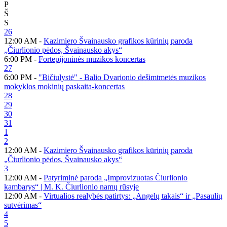
P
Š
S
26
12:00 AM -
Kazimiero Švainausko grafikos kūrinių paroda
„Čiurlionio pėdos, Švainausko akys“
6:00 PM -
Fortepijoninės muzikos koncertas
27
6:00 PM -
"Bičiulystė" - Balio Dvarionio dešimtmetės muzikos
mokyklos mokinių paskaita-koncertas
28
29
30
31
1
2
12:00 AM -
Kazimiero Švainausko grafikos kūrinių paroda
„Čiurlionio pėdos, Švainausko akys“
3
12:00 AM -
Patyriminė paroda „Improvizuotas Čiurlionio
kambarys“ | M. K. Čiurlionio namų rūsyje
12:00 AM -
Virtualios realybės patirtys: „Angelų takais“ ir „Pasaulių
sutvėrimas“
4
5