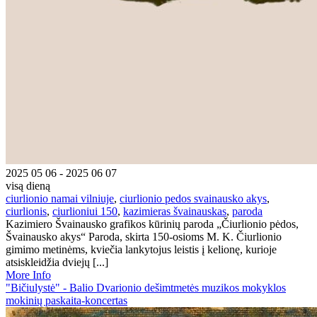
2025 05 06 - 2025 06 07
visą dieną
ciurlionio namai vilniuje
,
ciurlionio pedos svainausko akys
,
ciurlionis
,
ciurlioniui 150
,
kazimieras švainauskas
,
paroda
Kazimiero Švainausko grafikos kūrinių paroda „Čiurlionio pėdos,
Švainausko akys“ Paroda, skirta 150-osioms M. K. Čiurlionio
gimimo metinėms, kviečia lankytojus leistis į kelionę, kurioje
atsiskleidžia dviejų [...]
More Info
"Bičiulystė" - Balio Dvarionio dešimtmetės muzikos mokyklos
mokinių paskaita-koncertas