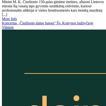
Minint M. K. Čiurlionio 150-ąsias gimimo metines, aštuoni Lietuvos
miestai šią vasarą taps gyvomis susitikimų erdvėmis, kuriose
profesionalūs atlikėjai ir vietos bendruomenės kurs bendrą muzikinį
[...]
More Info
Koncertas „Čiurlionio dainų banga“ Šv. Kotrynos bažnyčioje
Vilniuje