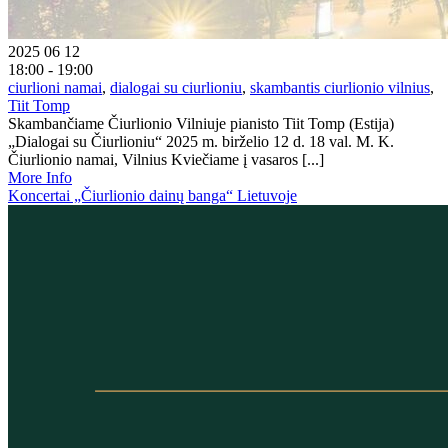
2025 06 12
18:00 - 19:00
ciurlioni namai
,
dialogai su ciurlioniu
,
skambantis ciurlionio vilnius
,
Tiit Tomp
Skambančiame Čiurlionio Vilniuje pianisto Tiit Tomp (Estija)
„Dialogai su Čiurlioniu“ 2025 m. birželio 12 d. 18 val. M. K.
Čiurlionio namai, Vilnius Kviečiame į vasaros [...]
More Info
Koncertai „Čiurlionio dainų banga“ Lietuvoje