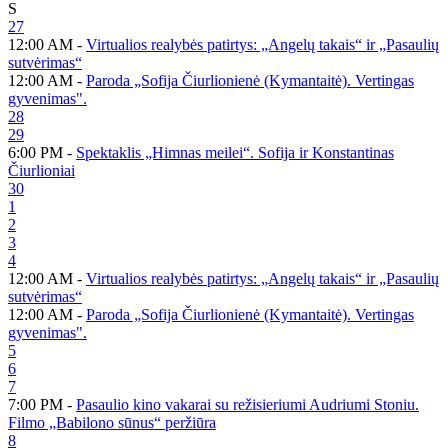
S
27
12:00 AM -
Virtualios realybės patirtys: „Angelų takais“ ir „Pasaulių
sutvėrimas“
12:00 AM -
Paroda „Sofija Čiurlionienė (Kymantaitė). Vertingas
gyvenimas".
28
29
6:00 PM -
Spektaklis „Himnas meilei“. Sofija ir Konstantinas
Čiurlioniai
30
1
2
3
4
12:00 AM -
Virtualios realybės patirtys: „Angelų takais“ ir „Pasaulių
sutvėrimas“
12:00 AM -
Paroda „Sofija Čiurlionienė (Kymantaitė). Vertingas
gyvenimas".
5
6
7
7:00 PM -
Pasaulio kino vakarai su režisieriumi Audriumi Stoniu.
Filmo „Babilono sūnus“ peržiūra
8