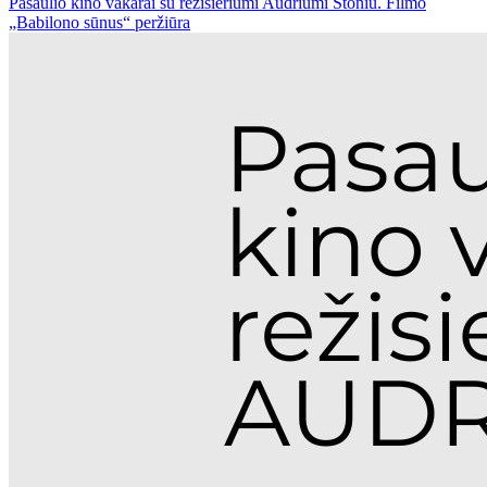
Pasaulio kino vakarai su režisieriumi Audriumi Stoniu. Filmo
„Babilono sūnus“ peržiūra