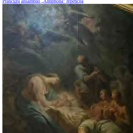
Prancūzų ansamblio „Antiphona" repeticija