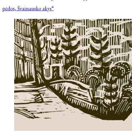
pėdos, Švainausko akys“