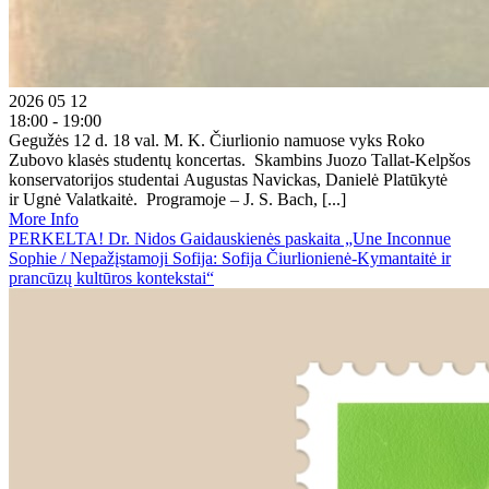
2026 05 12
18:00 - 19:00
Gegužės 12 d. 18 val. M. K. Čiurlionio namuose vyks Roko
Zubovo klasės studentų koncertas. Skambins Juozo Tallat-Kelpšos
konservatorijos studentai Augustas Navickas, Danielė Platūkytė
ir Ugnė Valatkaitė. Programoje – J. S. Bach, [...]
More Info
PERKELTA! Dr. Nidos Gaidauskienės paskaita „Une Inconnue
Sophie / Nepažįstamoji Sofija: Sofija Čiurlionienė-Kymantaitė ir
prancūzų kultūros kontekstai“