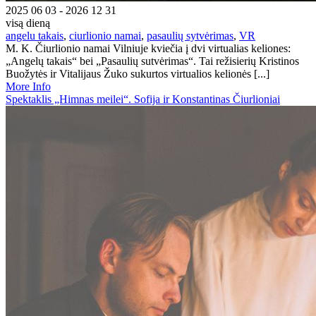
2025 06 03 - 2026 12 31
visą dieną
angelu takais
,
ciurlionio namai
,
pasaulių sytvėrimas
,
VR
M. K. Čiurlionio namai Vilniuje kviečia į dvi virtualias keliones:
„Angelų takais“ bei „Pasaulių sutvėrimas“. Tai režisierių Kristinos
Buožytės ir Vitalijaus Žuko sukurtos virtualios kelionės [...]
More Info
Spektaklis „Himnas meilei“. Sofija ir Konstantinas Čiurlioniai