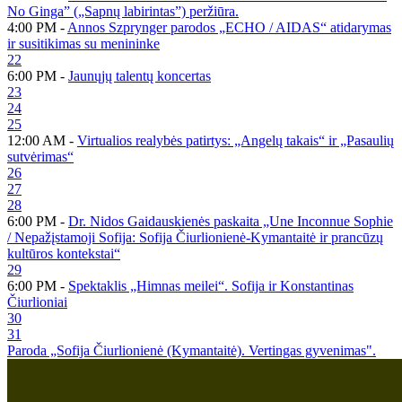
No Ginga” („Sapnų labirintas”) peržiūra.
4:00 PM -
Annos Szprynger parodos „ECHO / AIDAS“ atidarymas
ir susitikimas su menininke
22
6:00 PM -
Jaunųjų talentų koncertas
23
24
25
12:00 AM -
Virtualios realybės patirtys: „Angelų takais“ ir „Pasaulių
sutvėrimas“
26
27
28
6:00 PM -
Dr. Nidos Gaidauskienės paskaita „Une Inconnue Sophie
/ Nepažįstamoji Sofija: Sofija Čiurlionienė-Kymantaitė ir prancūzų
kultūros kontekstai“
29
6:00 PM -
Spektaklis „Himnas meilei“. Sofija ir Konstantinas
Čiurlioniai
30
31
Paroda „Sofija Čiurlionienė (Kymantaitė). Vertingas gyvenimas".