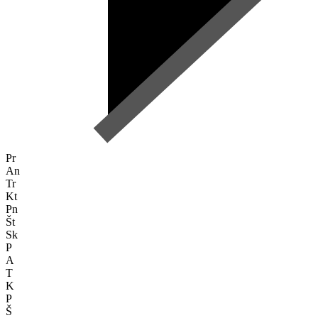
Pr
An
Tr
Kt
Pn
Št
Sk
P
A
T
K
P
Š