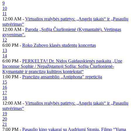
9
10
11
12:00 AM -
Virtualios realybės patirtys: „Angelų takais“ ir „Pasaulių
sutvėrimas“
12:00 AM -
Paroda „Sofija Čiurlionienė (Kymantaitė). Vertingas
gyvenimas".
12
6:00 PM -
Roko Zubovo klasės studentų koncertas
13
14
6:00 PM -
PERKELTA! Dr. Nidos Gaidauskienės paskaita „Une
Inconnue Sophie / Nepažįstamoji Sofija: Sofija Čiurlionienė-
Kymantaitė ir prancūzų kultūros kontekstai“
1:00 PM -
Prancūzų ansamblio „Antiphona" repeticija
15
16
17
18
12:00 AM -
Virtualios realybės patirtys: „Angelų takais“ ir „Pasaulių
sutvėrimas“
19
20
21
7:00 PM -
Pasaulio kino vakarai su Audriumi Stoniu. Filmo “Yuma