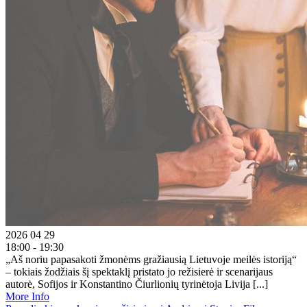
2026 04 29
18:00 - 19:30
„Aš noriu papasakoti žmonėms gražiausią Lietuvoje meilės istoriją“
– tokiais žodžiais šį spektaklį pristato jo režisierė ir scenarijaus
autorė, Sofijos ir Konstantino Čiurlionių tyrinėtoja Livija [...]
More Info