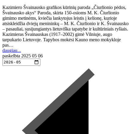
Kazimiero Švainausko grafikos kūrinių paroda „Čiurlionio pėdos,
Švainausko akys“ Paroda, skirta 150-osioms M. K. Čiurlionio
gimimo metinėms, kviečia lankytojus leistis į kelionę, kurioje
atsiskleidžia dviejų menininkų – M. K. Čiurlionio ir K. Švainausko
– pasauliai, susijungiantys lietuviška tapatybe ir kultūriniais ryšiais.
Kazimieras Švainauskas (1917–2002) gimė Vilniuje, augo
tarpukario Lietuvoje. Tapybos mokėsi Kauno meno mokykloje
pas…
daugiau...
paskelbta
2025 05 06