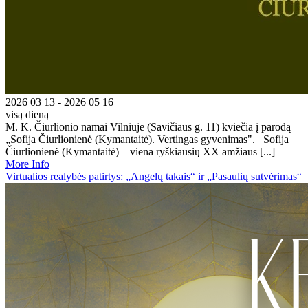
2026 03 13 - 2026 05 16
visą dieną
M. K. Čiurlionio namai Vilniuje (Savičiaus g. 11) kviečia į parodą
„Sofija Čiurlionienė (Kymantaitė). Vertingas gyvenimas". Sofija
Čiurlionienė (Kymantaitė) – viena ryškiausių XX amžiaus [...]
More Info
Virtualios realybės patirtys: „Angelų takais“ ir „Pasaulių sutvėrimas“