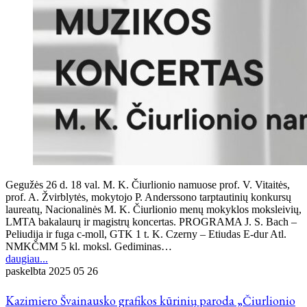
Gegužės 26 d. 18 val. M. K. Čiurlionio namuose prof. V. Vitaitės,
prof. A. Žvirblytės, mokytojo P. Anderssono tarptautinių konkursų
laureatų, Nacionalinės M. K. Čiurlionio menų mokyklos moksleivių,
LMTA bakalaurų ir magistrų koncertas. PROGRAMA J. S. Bach –
Peliudija ir fuga c-moll, GTK 1 t. K. Czerny – Etiudas E-dur Atl.
NMKČMM 5 kl. moksl. Gediminas…
daugiau...
paskelbta
2025 05 26
Kazimiero Švainausko grafikos kūrinių paroda „Čiurlionio