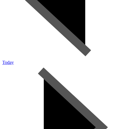
Today