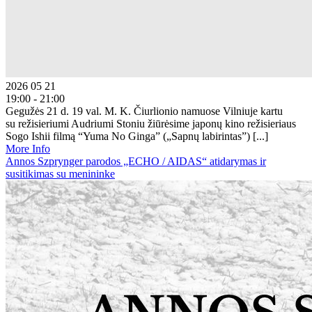
2026 05 21
19:00 - 21:00
Gegužės 21 d. 19 val. M. K. Čiurlionio namuose Vilniuje kartu
su režisieriumi Audriumi Stoniu žiūrėsime japonų kino režisieriaus
Sogo Ishii filmą “Yuma No Ginga” („Sapnų labirintas”) [...]
More Info
Annos Szprynger parodos „ECHO / AIDAS“ atidarymas ir
susitikimas su menininke