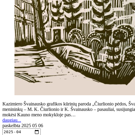
Kazimiero Švainausko grafikos kūrinių paroda „Čiurlionio pėdos, Švain
menininkų – M. K. Čiurlionio ir K. Švainausko – pasauliai, susijungia
mokėsi Kauno meno mokykloje pas…
daugiau...
paskelbta
2025 05 06