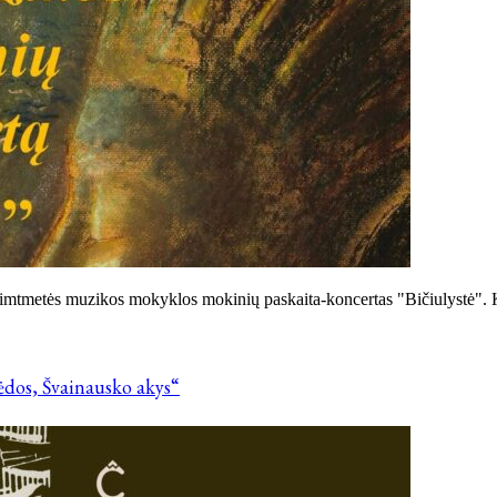
šimtmetės muzikos mokyklos mokinių paskaita-koncertas "Bičiulystė".
ėdos, Švainausko akys“