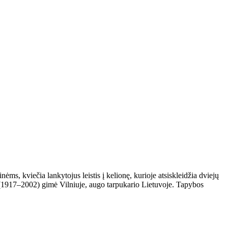
, kviečia lankytojus leistis į kelionę, kurioje atsiskleidžia dviejų
as (1917–2002) gimė Vilniuje, augo tarpukario Lietuvoje. Tapybos