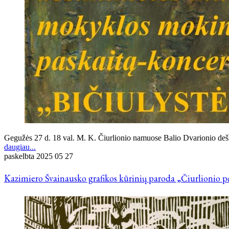
Gegužės 27 d. 18 val. M. K. Čiurlionio namuose Balio Dvarionio de
daugiau...
paskelbta
2025 05 27
Kazimiero Švainausko grafikos kūrinių paroda „Čiurlionio p