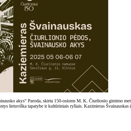
ausko akys“ Paroda, skirta 150-osioms M. K. Čiurlionio gimimo metinėms
ntys lietuviška tapatybe ir kultūriniais ryšiais. Kazimieras Švainausk