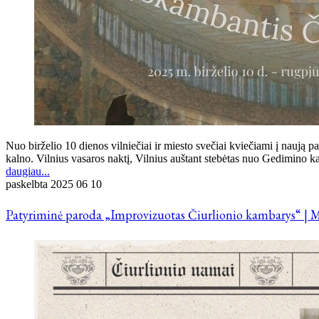
Nuo birželio 10 dienos vilniečiai ir miesto svečiai kviečiami į na
kalno. Vilnius vasaros naktį, Vilnius auštant stebėtas nuo Gedimino k
daugiau...
paskelbta
2025 06 10
Patyriminė paroda „Improvizuotas Čiurlionio kambarys“ | M