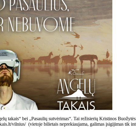
elų takais“ bei „Pasaulių sutvėrimas“. Tai režisierių Kristinos Buožytės
kais.lt/vilnius/ (vietoje bilietais neprekiaujama, galimas įsigijimas 