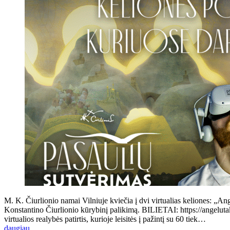
M. K. Čiurlionio namai Vilniuje kviečia į dvi virtualias keliones: „Ang
Konstantino Čiurlionio kūrybinį palikimą. BILIETAI: https://angeluta
virtualios realybės patirtis, kurioje leisitės į pažintį su 60 tiek…
daugiau...