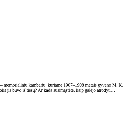
ta – memorialiniu kambariu, kuriame 1907–1908 metais gyveno M. K.
oks jis buvo iš tiesų? Ar kada susimąstėte, kaip galėjo atrodyti…