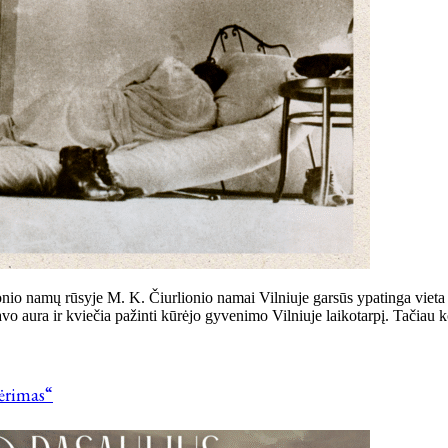
nio namų rūsyje M. K. Čiurlionio namai Vilniuje garsūs ypatinga vie
vo aura ir kviečia pažinti kūrėjo gyvenimo Vilniuje laikotarpį. Tačiau k
vėrimas“