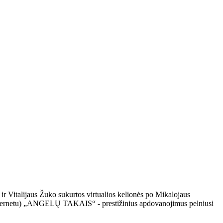
 ir Vitalijaus Žuko sukurtos virtualios kelionės po Mikalojaus
tik internetu) „ANGELŲ TAKAIS“ - prestižinius apdovanojimus pelniusi