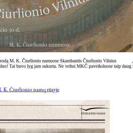
ują parodą M. K. Čiurlionio namuose Skambantis Čiurlionio Vilnius „
alno! Tai buvo lyg jam sukurta. Ne veltui MKČ paveiksluose taip daug f
. K. Čiurlionio namų rūsyje