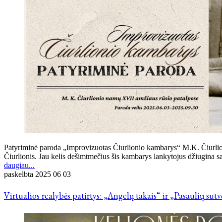
Patyriminė paroda „Improvizuotas Čiurlionio kambarys“ M.K. Čiurlio
Čiurlionis. Jau kelis dešimtmečius šis kambarys lankytojus džiugina sa
daugiau...
paskelbta
2025 06 03
Virtualios realybės patirtys: „Angelų takais“ ir „Pasaulių sut