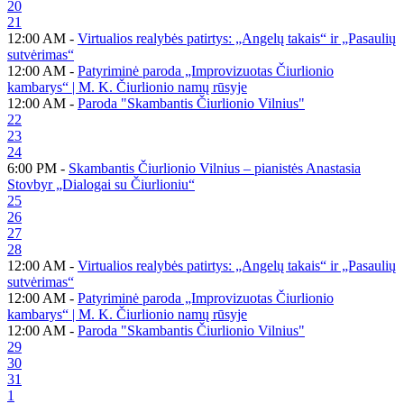
20
21
12:00 AM -
Virtualios realybės patirtys: „Angelų takais“ ir „Pasaulių
sutvėrimas“
12:00 AM -
Patyriminė paroda „Improvizuotas Čiurlionio
kambarys“ | M. K. Čiurlionio namų rūsyje
12:00 AM -
Paroda "Skambantis Čiurlionio Vilnius"
22
23
24
6:00 PM -
Skambantis Čiurlionio Vilnius – pianistės Anastasia
Stovbyr „Dialogai su Čiurlioniu“
25
26
27
28
12:00 AM -
Virtualios realybės patirtys: „Angelų takais“ ir „Pasaulių
sutvėrimas“
12:00 AM -
Patyriminė paroda „Improvizuotas Čiurlionio
kambarys“ | M. K. Čiurlionio namų rūsyje
12:00 AM -
Paroda "Skambantis Čiurlionio Vilnius"
29
30
31
1