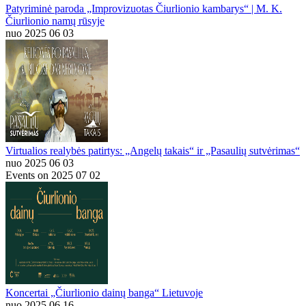
Patyriminė paroda „Improvizuotas Čiurlionio kambarys“ | M. K.
Čiurlionio namų rūsyje
nuo 2025 06 03
Virtualios realybės patirtys: „Angelų takais“ ir „Pasaulių sutvėrimas“
nuo 2025 06 03
Events on 2025 07 02
Koncertai „Čiurlionio dainų banga“ Lietuvoje
nuo 2025 06 16