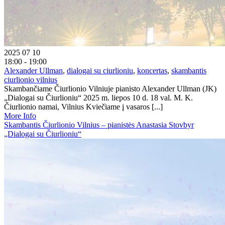
2025 07 10
18:00 - 19:00
Alexander Ullman
,
dialogai su ciurlioniu
,
koncertas
,
skambantis
ciurlionio vilnius
Skambančiame Čiurlionio Vilniuje pianisto Alexander Ullman (JK)
„Dialogai su Čiurlioniu“ 2025 m. liepos 10 d. 18 val. M. K.
Čiurlionio namai, Vilnius Kviečiame į vasaros [...]
More Info
Skambantis Čiurlionio Vilnius – pianistės Anastasia Stovbyr
„Dialogai su Čiurlioniu“