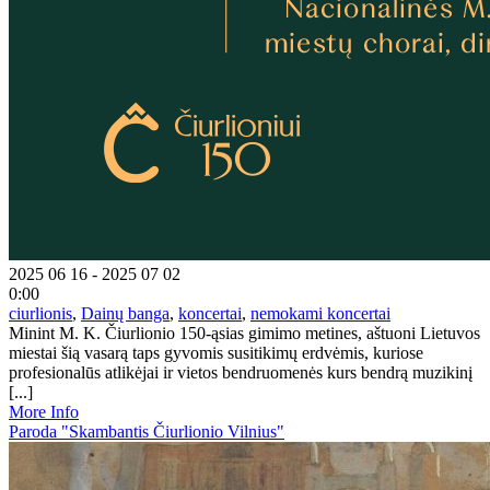
2025 06 16 - 2025 07 02
0:00
ciurlionis
,
Dainų banga
,
koncertai
,
nemokami koncertai
Minint M. K. Čiurlionio 150-ąsias gimimo metines, aštuoni Lietuvos
miestai šią vasarą taps gyvomis susitikimų erdvėmis, kuriose
profesionalūs atlikėjai ir vietos bendruomenės kurs bendrą muzikinį
[...]
More Info
Paroda "Skambantis Čiurlionio Vilnius"