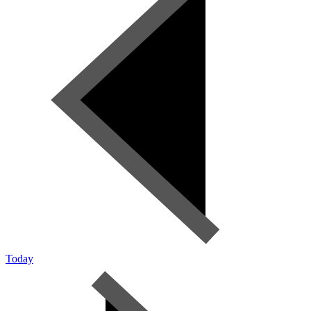
Today