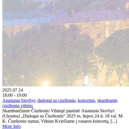
2025 07 24
18:00 - 19:00
Anastasia Stovbyr
,
dialogai su ciurlioniu
,
koncertas
,
skambantis
ciurlionio vilnius
Skambančiame Čiurlionio Vilniuje pianistė Anastasia Stovbyr
(Ukraina) „Dialogai su Čiurlioniu“ 2025 m. liepos 24 d. 18 val. M.
K. Čiurlionio namai, Vilnius Kviečiame į vasaros koncertą, [...]
More Info