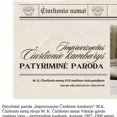
Patyriminė paroda „Improvizuotas Čiurlionio kambarys“ M.K.
Čiurlionio namų rūsyje M. K. Čiurlionio namai Vilniuje garsūs
ypatinga vieta – memorialiniu kambariu, kuriame 1907–1908 metais