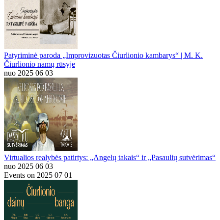
Patyriminė paroda „Improvizuotas Čiurlionio kambarys“ | M. K.
Čiurlionio namų rūsyje
nuo 2025 06 03
Virtualios realybės patirtys: „Angelų takais“ ir „Pasaulių sutvėrimas“
nuo 2025 06 03
Events on 2025 07 01