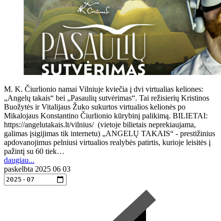
M. K. Čiurlionio namai Vilniuje kviečia į dvi virtualias keliones:
„Angelų takais“ bei „Pasaulių sutvėrimas“. Tai režisierių Kristinos
Buožytės ir Vitalijaus Žuko sukurtos virtualios kelionės po
Mikalojaus Konstantino Čiurlionio kūrybinį palikimą. BILIETAI:
https://angelutakais.lt/vilnius/ (vietoje bilietais neprekiaujama,
galimas įsigijimas tik internetu) „ANGELŲ TAKAIS“ - prestižinius
apdovanojimus pelniusi virtualios realybės patirtis, kurioje leisitės į
pažintį su 60 tiek…
daugiau...
paskelbta
2025 06 03