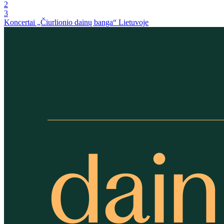
2
3
Koncertai „Čiurlionio dainų banga“ Lietuvoje