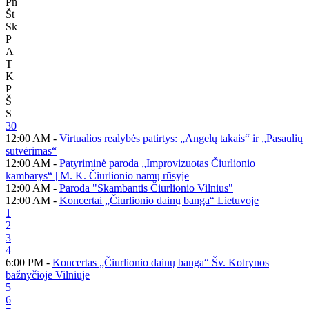
Pn
Št
Sk
P
A
T
K
P
Š
S
30
12:00 AM -
Virtualios realybės patirtys: „Angelų takais“ ir „Pasaulių
sutvėrimas“
12:00 AM -
Patyriminė paroda „Improvizuotas Čiurlionio
kambarys“ | M. K. Čiurlionio namų rūsyje
12:00 AM -
Paroda "Skambantis Čiurlionio Vilnius"
12:00 AM -
Koncertai „Čiurlionio dainų banga“ Lietuvoje
1
2
3
4
6:00 PM -
Koncertas „Čiurlionio dainų banga“ Šv. Kotrynos
bažnyčioje Vilniuje
5
6