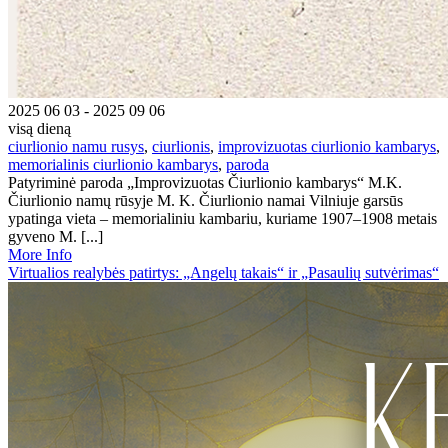
2025 06 03 - 2025 09 06
visą dieną
ciurlionio namu rusys
,
ciurlionis
,
improvizuotas ciurlionio kambarys
,
memorialinis ciurlionio kambarys
,
paroda
Patyriminė paroda „Improvizuotas Čiurlionio kambarys“ M.K.
Čiurlionio namų rūsyje M. K. Čiurlionio namai Vilniuje garsūs
ypatinga vieta – memorialiniu kambariu, kuriame 1907–1908 metais
gyveno M. [...]
More Info
Virtualios realybės patirtys: „Angelų takais“ ir „Pasaulių sutvėrimas“