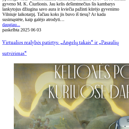
gyveno M. K. Čiurlionis. Jau kelis dešimtmečius šis kambarys
lankytojus džiugina savo aura ir kviečia pažinti kūrėjo gyvenimo
Vilniuje laikotarpį. Tačiau koks jis buvo iš tiesų? Ar kada
susimąstėte, kaip galėjo atrodyti…
daugiau...
paskelbta
2025 06 03
Virtualios realybės patirtys: „Angelų takais“ ir „Pasaulių
sutvėrimas“