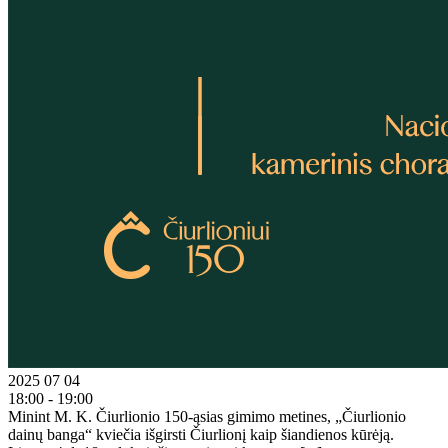
2025 07 04
18:00 - 19:00
Minint M. K. Čiurlionio 150-ąsias gimimo metines, „Čiurlionio
dainų banga“ kviečia išgirsti Čiurlionį kaip šiandienos kūrėją.