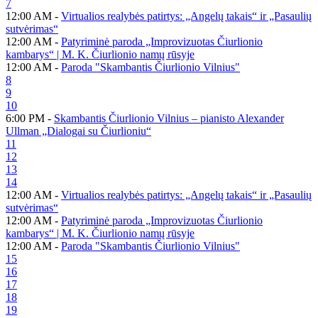
7
12:00 AM -
Virtualios realybės patirtys: „Angelų takais“ ir „Pasaulių
sutvėrimas“
12:00 AM -
Patyriminė paroda „Improvizuotas Čiurlionio
kambarys“ | M. K. Čiurlionio namų rūsyje
12:00 AM -
Paroda "Skambantis Čiurlionio Vilnius"
8
9
10
6:00 PM -
Skambantis Čiurlionio Vilnius – pianisto Alexander
Ullman „Dialogai su Čiurlioniu“
11
12
13
14
12:00 AM -
Virtualios realybės patirtys: „Angelų takais“ ir „Pasaulių
sutvėrimas“
12:00 AM -
Patyriminė paroda „Improvizuotas Čiurlionio
kambarys“ | M. K. Čiurlionio namų rūsyje
12:00 AM -
Paroda "Skambantis Čiurlionio Vilnius"
15
16
17
18
19