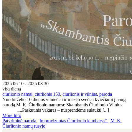
2025 06 10 - 2025 08 30
visą dieną
ciurlionio namai
,
ciurlionis 150
,
ciurlionis ir vilnius
,
paroda
Nuo birželio 10 dienos vilniečiai ir miesto svečiai kviečiami į naują
parodą M. K. Čiurlionio namuose Skambantis Čiurlionio Vilnius
„...Paskutinis vakaras – nusprendėme sulaukti [...]
More Info
Patyriminė paroda „Improvizuotas Čiurlionio kambarys“ | M. K.
Čiurlionio namų rūsyje