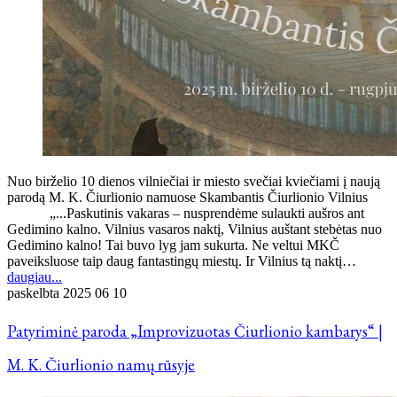
Nuo birželio 10 dienos vilniečiai ir miesto svečiai kviečiami į naują
parodą M. K. Čiurlionio namuose Skambantis Čiurlionio Vilnius
„...Paskutinis vakaras – nusprendėme sulaukti aušros ant
Gedimino kalno. Vilnius vasaros naktį, Vilnius auštant stebėtas nuo
Gedimino kalno! Tai buvo lyg jam sukurta. Ne veltui MKČ
paveiksluose taip daug fantastingų miestų. Ir Vilnius tą naktį…
daugiau...
paskelbta
2025 06 10
Patyriminė paroda „Improvizuotas Čiurlionio kambarys“ |
M. K. Čiurlionio namų rūsyje