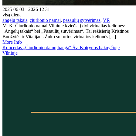
2025 06 03 - 2026 12 31
visą dieną
angelu takais
,
ciurlionio namai
,
pasaulių sytvėrimas
,
VR
M. K. Čiurlionio namai Vilniuje kviečia į dvi virtualias keliones:
„Angelų takais“ bei „Pasaulių sutvėrimas“. Tai režisierių Kristinos
Buožytės ir Vitalijaus Žuko sukurtos virtualios kelionės [...]
More Info
Koncertas „Čiurlionio dainų banga“ Šv. Kotrynos bažnyčioje
Vilniuje