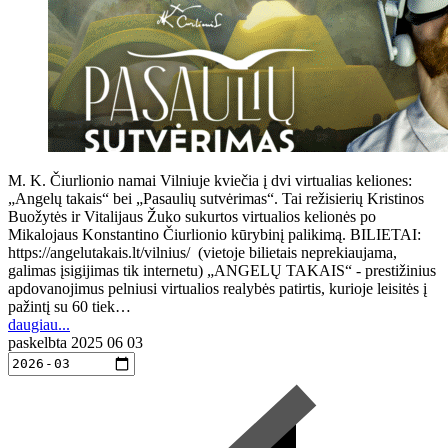
M. K. Čiurlionio namai Vilniuje kviečia į dvi virtualias keliones:
„Angelų takais“ bei „Pasaulių sutvėrimas“. Tai režisierių Kristinos
Buožytės ir Vitalijaus Žuko sukurtos virtualios kelionės po
Mikalojaus Konstantino Čiurlionio kūrybinį palikimą. BILIETAI:
https://angelutakais.lt/vilnius/ (vietoje bilietais neprekiaujama,
galimas įsigijimas tik internetu) „ANGELŲ TAKAIS“ - prestižinius
apdovanojimus pelniusi virtualios realybės patirtis, kurioje leisitės į
pažintį su 60 tiek…
daugiau...
paskelbta
2025 06 03