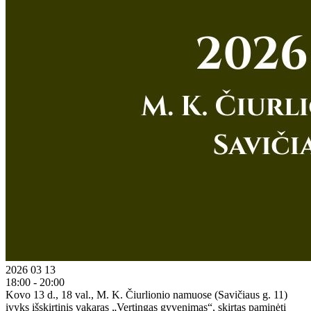
2026 03 13
18:00 - 20:00
Kovo 13 d., 18 val., M. K. Čiurlionio namuose (Savičiaus g. 11)
įvyks išskirtinis vakaras „Vertingas gyvenimas“, skirtas paminėti