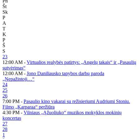
Pn
Št
Sk
P
A
T
K
P
Š
S
23
12:00 AM -
Virtualios realybės patirtys: „Angelų takais“ ir „Pasaulių
sutvėrimas“
12:00 AM -
Jono Daniliausko tapybos darbų paroda
„Nepažintoji…“
24
25
26
7:00 PM -
Pasaulio kino vakarai su režisieriumi Audriumi Stoniu.
Filmo „Karparaa“ peržiūra
4:30 PM -
Vilniaus „Ąžuoliuko“ muzikos mokyklos mokinių
koncertas
27
28
1