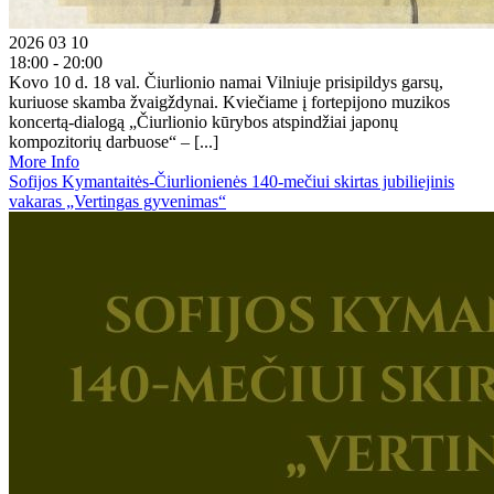
2026 03 10
18:00 - 20:00
Kovo 10 d. 18 val. Čiurlionio namai Vilniuje prisipildys garsų,
kuriuose skamba žvaigždynai. Kviečiame į fortepijono muzikos
koncertą-dialogą „Čiurlionio kūrybos atspindžiai japonų
kompozitorių darbuose“ – [...]
More Info
Sofijos Kymantaitės-Čiurlionienės 140-mečiui skirtas jubiliejinis
vakaras „Vertingas gyvenimas“