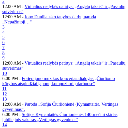
2
12:00 AM -
Virtualios realybės patirtys: „Angelų takais“ ir „Pasaulių
sutvėrimas“
12:00 AM -
Jono Daniliausko tapybos darbų paroda
„Nepažintoji…“
3
4
5
6
7
8
9
12:00 AM -
Virtualios realybės patirtys: „Angelų takais“ ir „Pasaulių
sutvėrimas“
10
6:00 PM -
Fortepijono muzikos koncertas-dialogas „Čiurlionio
kūrybos atspindžiai japonų kompozitorių darbuose“
11
12
13
12:00 AM -
Paroda „Sofija Čiurlionienė (Kymantaitė). Vertingas
gyvenimas".
6:00 PM -
Sofijos Kymantaitės-Čiurlionienės 140-mečiui skirtas
jubiliejinis vakaras „Vertingas gyvenimas“
14