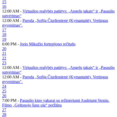
15
16
12:00 AM -
Virtualios realybės patirtys: „Angelų takais“ ir „Pasaulių
sutvėrimas“
12:00 AM -
Paroda „Sofija Čiurlionienė (Kymantaitė). Vertingas
gyvenimas".
17
18
19
6:00 PM -
Jorio Mikužio fortepijono rečitalis
20
21
22
23
12:00 AM -
Virtualios realybės patirtys: „Angelų takais“ ir „Pasaulių
sutvėrimas“
12:00 AM -
Paroda „Sofija Čiurlionienė (Kymantaitė). Vertingas
gyvenimas".
24
25
26
7:00 PM -
Pasaulio kino vakarai su režisieriumi Audriumi Stoniu.
Filmo „Geltonojo šuns ola“ peržiūra
27
28