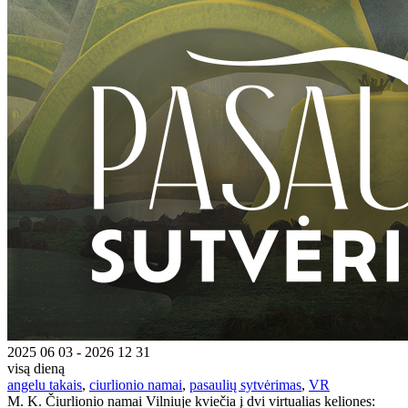
2025 06 03 - 2026 12 31
visą dieną
angelu takais
,
ciurlionio namai
,
pasaulių sytvėrimas
,
VR
M. K. Čiurlionio namai Vilniuje kviečia į dvi virtualias keliones: