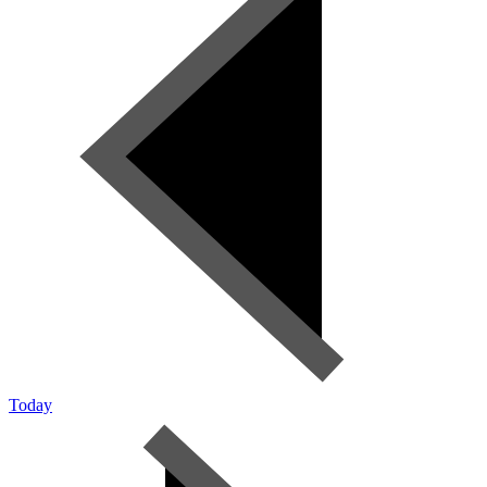
Today