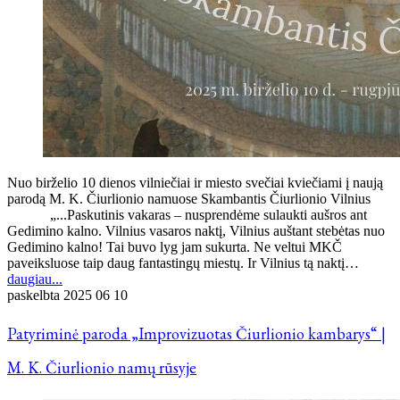
Nuo birželio 10 dienos vilniečiai ir miesto svečiai kviečiami į naują
parodą M. K. Čiurlionio namuose Skambantis Čiurlionio Vilnius
„...Paskutinis vakaras – nusprendėme sulaukti aušros ant
Gedimino kalno. Vilnius vasaros naktį, Vilnius auštant stebėtas nuo
Gedimino kalno! Tai buvo lyg jam sukurta. Ne veltui MKČ
paveiksluose taip daug fantastingų miestų. Ir Vilnius tą naktį…
daugiau...
paskelbta
2025 06 10
Patyriminė paroda „Improvizuotas Čiurlionio kambarys“ |
M. K. Čiurlionio namų rūsyje