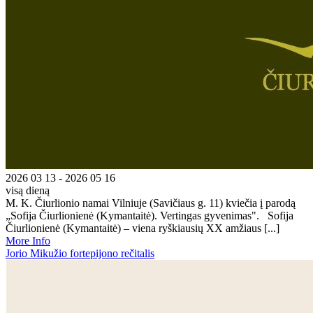
2026 03 13 - 2026 05 16
visą dieną
M. K. Čiurlionio namai Vilniuje (Savičiaus g. 11) kviečia į parodą
„Sofija Čiurlionienė (Kymantaitė). Vertingas gyvenimas". Sofija
Čiurlionienė (Kymantaitė) – viena ryškiausių XX amžiaus [...]
More Info
Jorio Mikužio fortepijono rečitalis