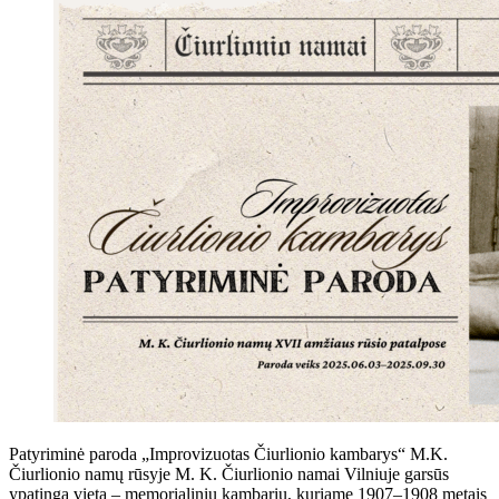
Patyriminė paroda „Improvizuotas Čiurlionio kambarys“ M.K.
Čiurlionio namų rūsyje M. K. Čiurlionio namai Vilniuje garsūs
ypatinga vieta – memorialiniu kambariu, kuriame 1907–1908 metais