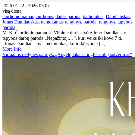
2026 01 22 - 2026 03 07
visą dieną
ciurlionio namai
,
ciurlionis
,
dailės paroda
,
dailininkas
,
Daniliauskas
,
Jonas Daniliauskas
,
nemokamas renginys
,
paroda
,
renginys
,
tapybos
paroda
M. K. Čiurlionio namuose Vilniuje duris atvėrė Jono Daniliausko
tapybos darbų paroda „Nepažintoji…“, kuri veiks iki kovo 7 d.
„Jonas Daniliauskas – menininkas, kurio kūryboje [...]
More Info
Virtualios realybės patirtys: „Angelų takais“ ir „Pasaulių sutvėrimas“