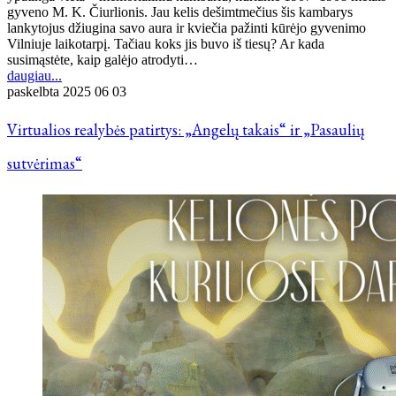
gyveno M. K. Čiurlionis. Jau kelis dešimtmečius šis kambarys
lankytojus džiugina savo aura ir kviečia pažinti kūrėjo gyvenimo
Vilniuje laikotarpį. Tačiau koks jis buvo iš tiesų? Ar kada
susimąstėte, kaip galėjo atrodyti…
daugiau...
paskelbta
2025 06 03
Virtualios realybės patirtys: „Angelų takais“ ir „Pasaulių
sutvėrimas“