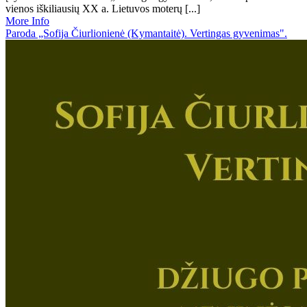
vienos iškiliausių XX a. Lietuvos moterų [...]
More Info
Paroda „Sofija Čiurlionienė (Kymantaitė). Vertingas gyvenimas".