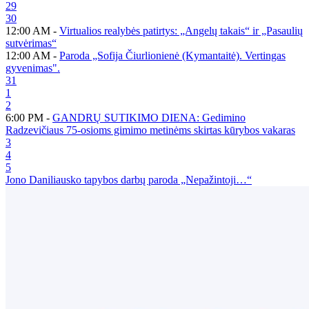
29
30
12:00 AM -
Virtualios realybės patirtys: „Angelų takais“ ir „Pasaulių
sutvėrimas“
12:00 AM -
Paroda „Sofija Čiurlionienė (Kymantaitė). Vertingas
gyvenimas".
31
1
2
6:00 PM -
GANDRŲ SUTIKIMO DIENA: Gedimino
Radzevičiaus 75-osioms gimimo metinėms skirtas kūrybos vakaras
3
4
5
Jono Daniliausko tapybos darbų paroda „Nepažintoji…“