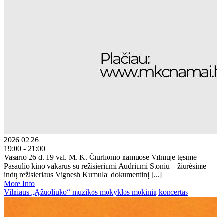
2026 02 26
19:00 - 21:00
Vasario 26 d. 19 val. M. K. Čiurlionio namuose Vilniuje tęsime
Pasaulio kino vakarus su režisieriumi Audriumi Stoniu – žiūrėsime
indų režisieriaus Vignesh Kumulai dokumentinį [...]
More Info
Vilniaus „Ąžuoliuko“ muzikos mokyklos mokinių koncertas