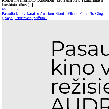
Koncertinė ansamblio „Antiphona" programa plėtoja kultūrinius ir
kūrybinius tiltus [...]
More Info
Pasaulio kino vakarai su Audriumi Stoniu. Filmo “Yuma No Ginga”
(„Sapnų labirintas”) peržiūra.