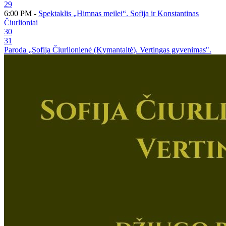
29
6:00 PM -
Spektaklis „Himnas meilei“. Sofija ir Konstantinas
Čiurlioniai
30
31
Paroda „Sofija Čiurlionienė (Kymantaitė). Vertingas gyvenimas".