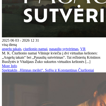
2025 06 03 - 2026 12 31
visą dieną
angelu takais
,
ciurlionio namai
,
pasaulių sytvėrimas
,
VR
M. K. Čiurlionio namai Vilniuje kviečia į dvi virtualias keliones:
„Angelų takais“ bei „Pasaulių sutvėrimas“. Tai režisierių Kristinos
Buožytės ir Vitalijaus Žuko sukurtos virtualios kelionės [...]
More Info
Spektaklis „Himnas meilei“. Sofija ir Konstantinas Čiurlioniai