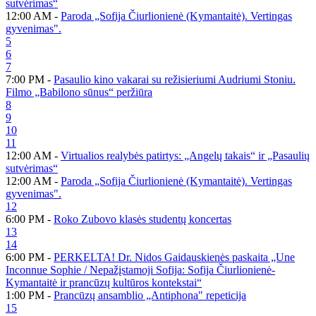
sutvėrimas“
12:00 AM -
Paroda „Sofija Čiurlionienė (Kymantaitė). Vertingas
gyvenimas".
5
6
7
7:00 PM -
Pasaulio kino vakarai su režisieriumi Audriumi Stoniu.
Filmo „Babilono sūnus“ peržiūra
8
9
10
11
12:00 AM -
Virtualios realybės patirtys: „Angelų takais“ ir „Pasaulių
sutvėrimas“
12:00 AM -
Paroda „Sofija Čiurlionienė (Kymantaitė). Vertingas
gyvenimas".
12
6:00 PM -
Roko Zubovo klasės studentų koncertas
13
14
6:00 PM -
PERKELTA! Dr. Nidos Gaidauskienės paskaita „Une
Inconnue Sophie / Nepažįstamoji Sofija: Sofija Čiurlionienė-
Kymantaitė ir prancūzų kultūros kontekstai“
1:00 PM -
Prancūzų ansamblio „Antiphona" repeticija
15