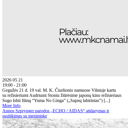
2026 05 21
19:00 - 21:00
Gegužės 21 d. 19 val. M. K. Čiurlionio namuose Vilniuje kartu
su režisieriumi Audriumi Stoniu žiūrėsime japonų kino režisieriaus
Sogo Ishii filmą “Yuma No Ginga” („Sapnų labirintas”) [...]
More Info
Annos Szprynger parodos „ECHO / AIDAS“ atidarymas ir
susitikimas su menininke