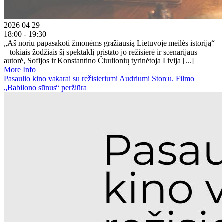
2026 04 29
18:00 - 19:30
„Aš noriu papasakoti žmonėms gražiausią Lietuvoje meilės istoriją“
– tokiais žodžiais šį spektaklį pristato jo režisierė ir scenarijaus
autorė, Sofijos ir Konstantino Čiurlionių tyrinėtoja Livija [...]
More Info
Pasaulio kino vakarai su režisieriumi Audriumi Stoniu. Filmo
„Babilono sūnus“ peržiūra