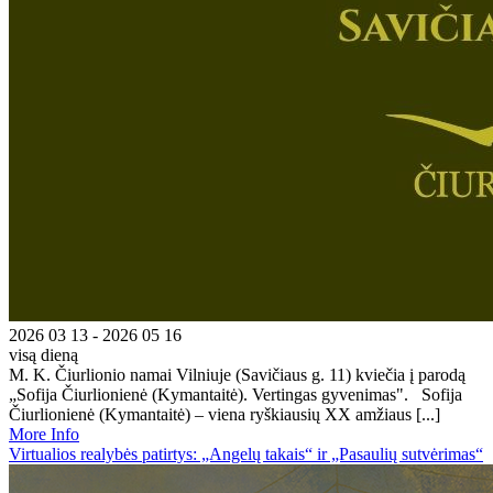
2026 03 13 - 2026 05 16
visą dieną
M. K. Čiurlionio namai Vilniuje (Savičiaus g. 11) kviečia į parodą
„Sofija Čiurlionienė (Kymantaitė). Vertingas gyvenimas". Sofija
Čiurlionienė (Kymantaitė) – viena ryškiausių XX amžiaus [...]
More Info
Virtualios realybės patirtys: „Angelų takais“ ir „Pasaulių sutvėrimas“