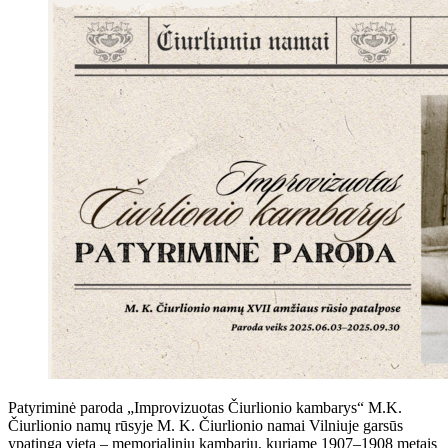
Patyriminė paroda „Improvizuotas Čiurlionio kambarys“ M.K.
Čiurlionio namų rūsyje M. K. Čiurlionio namai Vilniuje garsūs
ypatinga vieta – memorialiniu kambariu, kuriame 1907–1908 metais