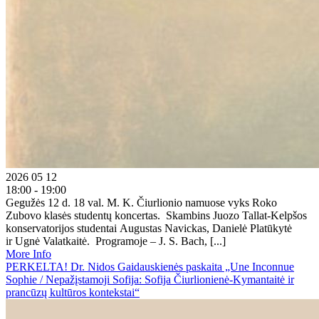
2026 05 12
18:00 - 19:00
Gegužės 12 d. 18 val. M. K. Čiurlionio namuose vyks Roko
Zubovo klasės studentų koncertas. Skambins Juozo Tallat-Kelpšos
konservatorijos studentai Augustas Navickas, Danielė Platūkytė
ir Ugnė Valatkaitė. Programoje – J. S. Bach, [...]
More Info
PERKELTA! Dr. Nidos Gaidauskienės paskaita „Une Inconnue
Sophie / Nepažįstamoji Sofija: Sofija Čiurlionienė-Kymantaitė ir
prancūzų kultūros kontekstai“