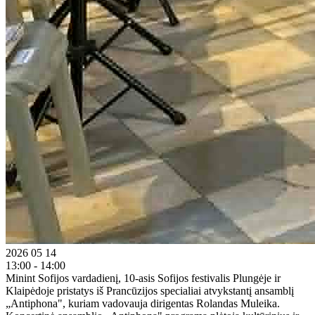
2026 05 14
13:00 - 14:00
Minint Sofijos vardadienį, 10-asis Sofijos festivalis Plungėje ir
Klaipėdoje pristatys iš Prancūzijos specialiai atvykstantį ansamblį
„Antiphona", kuriam vadovauja dirigentas Rolandas Muleika.