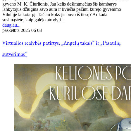
gyveno M. K. Čiurlionis. Jau kelis dešimtmečius šis kambarys
lankytojus džiugina savo aura ir kviečia pažinti kūrėjo gyvenimo
Vilniuje laikotarpį. Tačiau koks jis buvo iš tiesų? Ar kada
susimąstėte, kaip galėjo atrodyti…
daugiau...
paskelbta
2025 06 03
Virtualios realybės patirtys: „Angelų takais“ ir „Pasaulių
sutvėrimas“