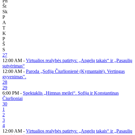
Pn
Št
Sk
P
A
T
K
P
Š
S
27
12:00 AM -
Virtualios realybės patirtys: „Angelų takais“ ir „Pasaulių
sutvėrimas“
12:00 AM -
Paroda „Sofija Čiurlionienė (Kymantaitė). Vertingas
gyvenimas".
28
29
6:00 PM -
Spektaklis „Himnas meilei“. Sofija ir Konstantinas
Čiurlioniai
30
1
2
3
4
12:00 AM -
Virtualios realybės patirtys: „Angelų takais“ ir „Pasaulių