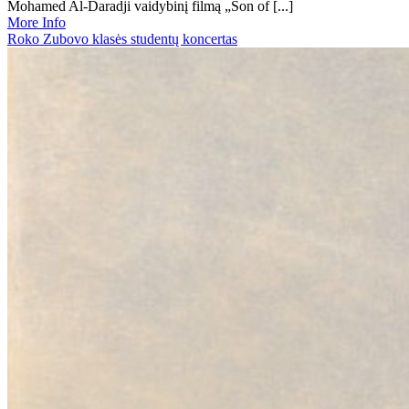
Mohamed Al-Daradji vaidybinį filmą „Son of [...]
More Info
Roko Zubovo klasės studentų koncertas