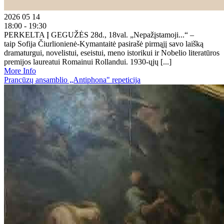
2026 05 14
18:00 - 19:30
PERKELTA Į GEGUŽĖS 28d., 18val. „Nepažįstamoji...“ –
taip Sofija Čiurlionienė-Kymantaitė pasirašė pirmąjį savo laišką
dramaturgui, novelistui, eseistui, meno istorikui ir Nobelio literatūros
premijos laureatui Romainui Rollandui. 1930-ųjų [...]
More Info
Prancūzų ansamblio „Antiphona" repeticija