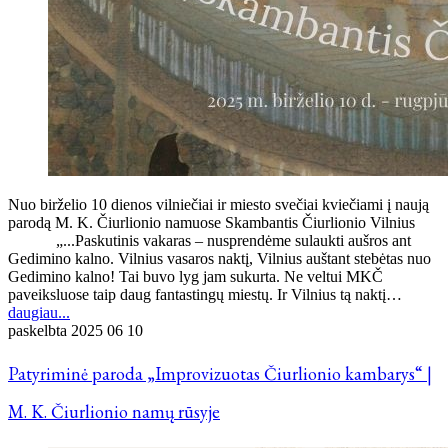
Nuo birželio 10 dienos vilniečiai ir miesto svečiai kviečiami į naują
parodą M. K. Čiurlionio namuose Skambantis Čiurlionio Vilnius
„...Paskutinis vakaras – nusprendėme sulaukti aušros ant
Gedimino kalno. Vilnius vasaros naktį, Vilnius auštant stebėtas nuo
Gedimino kalno! Tai buvo lyg jam sukurta. Ne veltui MKČ
paveiksluose taip daug fantastingų miestų. Ir Vilnius tą naktį…
daugiau...
paskelbta
2025 06 10
Patyriminė paroda „Improvizuotas Čiurlionio kambarys“ |
M. K. Čiurlionio namų rūsyje