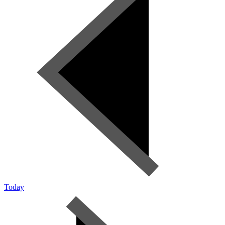
Today