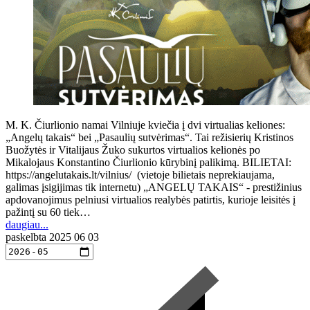
M. K. Čiurlionio namai Vilniuje kviečia į dvi virtualias keliones:
„Angelų takais“ bei „Pasaulių sutvėrimas“. Tai režisierių Kristinos
Buožytės ir Vitalijaus Žuko sukurtos virtualios kelionės po
Mikalojaus Konstantino Čiurlionio kūrybinį palikimą. BILIETAI:
https://angelutakais.lt/vilnius/ (vietoje bilietais neprekiaujama,
galimas įsigijimas tik internetu) „ANGELŲ TAKAIS“ - prestižinius
apdovanojimus pelniusi virtualios realybės patirtis, kurioje leisitės į
pažintį su 60 tiek…
daugiau...
paskelbta
2025 06 03