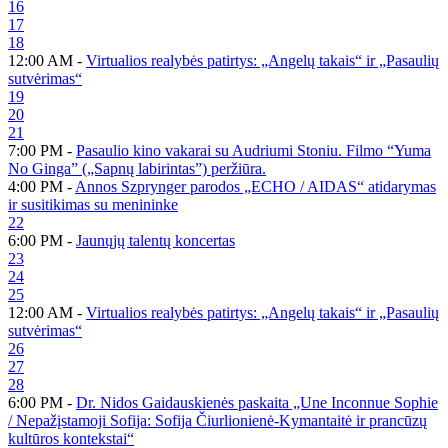
16
17
18
12:00 AM -
Virtualios realybės patirtys: „Angelų takais“ ir „Pasaulių
sutvėrimas“
19
20
21
7:00 PM -
Pasaulio kino vakarai su Audriumi Stoniu. Filmo “Yuma
No Ginga” („Sapnų labirintas”) peržiūra.
4:00 PM -
Annos Szprynger parodos „ECHO / AIDAS“ atidarymas
ir susitikimas su menininke
22
6:00 PM -
Jaunųjų talentų koncertas
23
24
25
12:00 AM -
Virtualios realybės patirtys: „Angelų takais“ ir „Pasaulių
sutvėrimas“
26
27
28
6:00 PM -
Dr. Nidos Gaidauskienės paskaita „Une Inconnue Sophie
/ Nepažįstamoji Sofija: Sofija Čiurlionienė-Kymantaitė ir prancūzų
kultūros kontekstai“