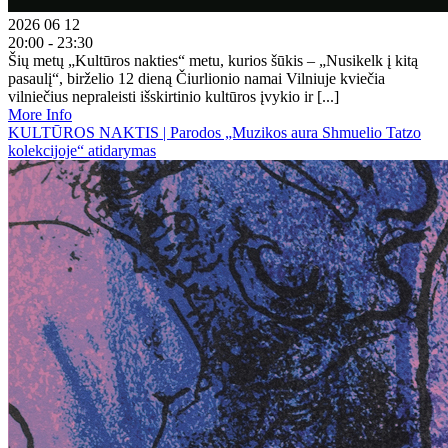
2026 06 12
20:00 - 23:30
Šių metų „Kultūros nakties“ metu, kurios šūkis – „Nusikelk į kitą
pasaulį“, birželio 12 dieną Čiurlionio namai Vilniuje kviečia
vilniečius nepraleisti išskirtinio kultūros įvykio ir [...]
More Info
KULTŪROS NAKTIS | Parodos „Muzikos aura Shmuelio Tatzo
kolekcijoje“ atidarymas