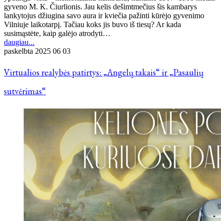
gyveno M. K. Čiurlionis. Jau kelis dešimtmečius šis kambarys
lankytojus džiugina savo aura ir kviečia pažinti kūrėjo gyvenimo
Vilniuje laikotarpį. Tačiau koks jis buvo iš tiesų? Ar kada
susimąstėte, kaip galėjo atrodyti…
daugiau...
paskelbta
2025 06 03
Virtualios realybės patirtys: „Angelų takais“ ir „Pasaulių
sutvėrimas“