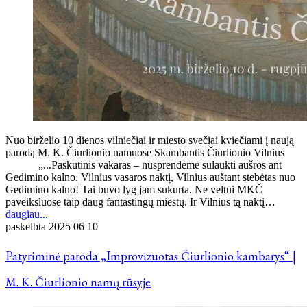
Nuo birželio 10 dienos vilniečiai ir miesto svečiai kviečiami į naują
parodą M. K. Čiurlionio namuose Skambantis Čiurlionio Vilnius
„...Paskutinis vakaras – nusprendėme sulaukti aušros ant
Gedimino kalno. Vilnius vasaros naktį, Vilnius auštant stebėtas nuo
Gedimino kalno! Tai buvo lyg jam sukurta. Ne veltui MKČ
paveiksluose taip daug fantastingų miestų. Ir Vilnius tą naktį…
daugiau...
paskelbta
2025 06 10
Patyriminė paroda „Improvizuotas Čiurlionio kambarys“ |
M. K. Čiurlionio namų rūsyje