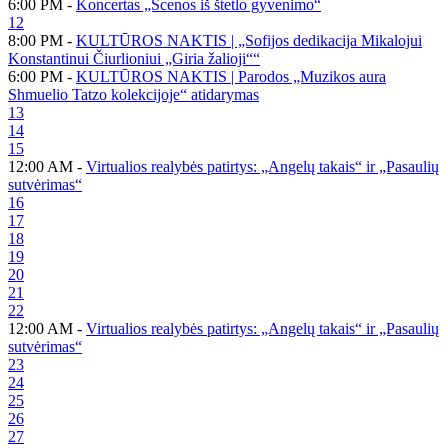
6:00 PM -
Koncertas „Scenos iš štetlo gyvenimo“
12
8:00 PM -
KULTŪROS NAKTIS | „Sofijos dedikacija Mikalojui
Konstantinui Čiurlioniui „Giria žalioji““
6:00 PM -
KULTŪROS NAKTIS | Parodos „Muzikos aura
Shmuelio Tatzo kolekcijoje“ atidarymas
13
14
15
12:00 AM -
Virtualios realybės patirtys: „Angelų takais“ ir „Pasaulių
sutvėrimas“
16
17
18
19
20
21
22
12:00 AM -
Virtualios realybės patirtys: „Angelų takais“ ir „Pasaulių
sutvėrimas“
23
24
25
26
27