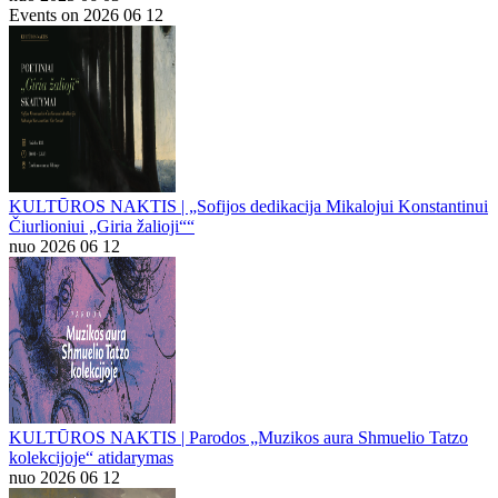
Events on 2026 06 12
KULTŪROS NAKTIS | „Sofijos dedikacija Mikalojui Konstantinui
Čiurlioniui „Giria žalioji““
nuo 2026 06 12
KULTŪROS NAKTIS | Parodos „Muzikos aura Shmuelio Tatzo
kolekcijoje“ atidarymas
nuo 2026 06 12