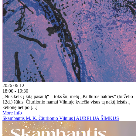
2026 06 12
18:00 - 19:30
„Nusikelk į kitą pasaulį“ – toks šių metų „Kultūros nakties“ (birželio
12d.) šūkis. Čiurlionio namai Vilniuje kviečia visus tą naktį leistis į
kelionę net po [...]
More Info
Skambantis M. K. Čiurlionio Vilnius | AURĒLIJA ŠIMKUS