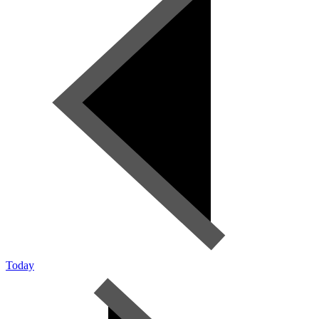
Today