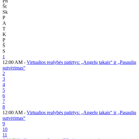
Pn
Št
Sk
P
A
T
K
P
Š
S
1
12:00 AM -
Virtualios realybės patirtys: „Angelų takais“ ir „Pasaulių
sutvėrimas“
2
3
4
5
6
7
8
12:00 AM -
Virtualios realybės patirtys: „Angelų takais“ ir „Pasaulių
sutvėrimas“
9
10
11