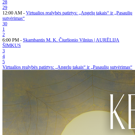
28
29
12:00 AM -
Virtualios realybės patirtys: „Angelų takais“ ir „Pasaulių
sutvėrimas“
30
1
2
6:00 PM -
Skambantis M. K. Čiurlionio Vilnius | AURĒLIJA
ŠIMKUS
3
4
5
Virtualios realybės patirtys: „Angelų takais“ ir „Pasaulių sutvėrimas“