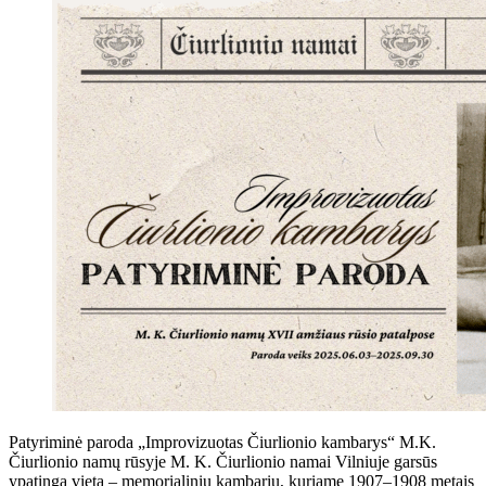
Patyriminė paroda „Improvizuotas Čiurlionio kambarys“ M.K.
Čiurlionio namų rūsyje M. K. Čiurlionio namai Vilniuje garsūs
ypatinga vieta – memorialiniu kambariu, kuriame 1907–1908 metais