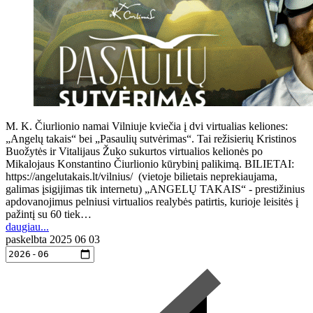
M. K. Čiurlionio namai Vilniuje kviečia į dvi virtualias keliones:
„Angelų takais“ bei „Pasaulių sutvėrimas“. Tai režisierių Kristinos
Buožytės ir Vitalijaus Žuko sukurtos virtualios kelionės po
Mikalojaus Konstantino Čiurlionio kūrybinį palikimą. BILIETAI:
https://angelutakais.lt/vilnius/ (vietoje bilietais neprekiaujama,
galimas įsigijimas tik internetu) „ANGELŲ TAKAIS“ - prestižinius
apdovanojimus pelniusi virtualios realybės patirtis, kurioje leisitės į
pažintį su 60 tiek…
daugiau...
paskelbta
2025 06 03