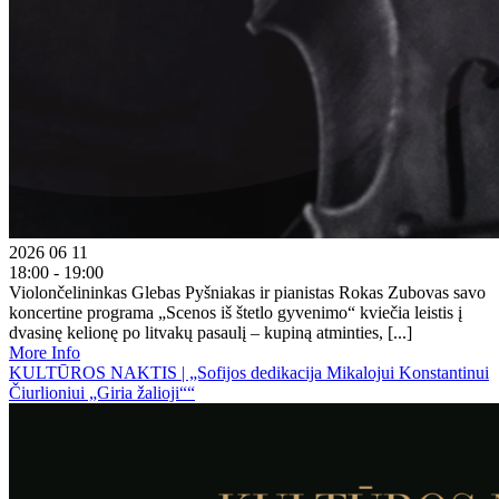
2026 06 11
18:00 - 19:00
Violončelininkas Glebas Pyšniakas ir pianistas Rokas Zubovas savo
koncertine programa „Scenos iš štetlo gyvenimo“ kviečia leistis į
dvasinę kelionę po litvakų pasaulį – kupiną atminties, [...]
More Info
KULTŪROS NAKTIS | „Sofijos dedikacija Mikalojui Konstantinui
Čiurlioniui „Giria žalioji““