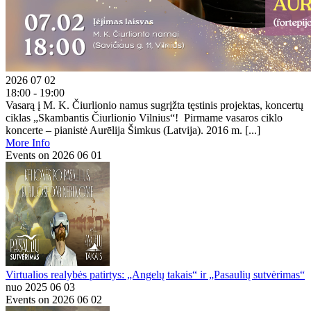
2026 07 02
18:00 - 19:00
Vasarą į M. K. Čiurlionio namus sugrįžta tęstinis projektas, koncertų
ciklas „Skambantis Čiurlionio Vilnius“! Pirmame vasaros ciklo
koncerte – pianistė Aurēlija Šimkus (Latvija). 2016 m. [...]
More Info
Events on 2026 06 01
Virtualios realybės patirtys: „Angelų takais“ ir „Pasaulių sutvėrimas“
nuo 2025 06 03
Events on 2026 06 02