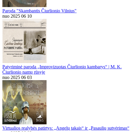
Paroda "Skambantis Čiurlionio Vilnius"
nuo 2025 06 10
Patyriminė paroda „Improvizuotas Čiurlionio kambarys“ | M. K.
Čiurlionio namų rūsyje
nuo 2025 06 03
Virtualios realybės patirtys: „Angelų takais“ ir „Pasaulių sutvėrimas“