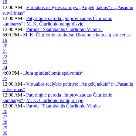
18
12:00 AM -
Virtualios realybės patirtys: „Angelų takais“ ir „Pasaulių
sutvėrimas“
12:00 AM -
Patyriminė paroda „Improvizuotas Čiurlionio
kambarys“ | M. K. Čiurlionio namų rūsyje
12:00 AM -
Paroda "Skambantis Čiurlionio Vilnius"
6:00 PM -
M. K. Čiurlionio konkurso Ukrainoje laureatų koncertas
19
20
21
22
23
24
4:00 PM -
„Jūra spindinčiomis spalvomis“
25
12:00 AM -
Virtualios realybės patirtys: „Angelų takais“ ir „Pasaulių
sutvėrimas“
12:00 AM -
Patyriminė paroda „Improvizuotas Čiurlionio
kambarys“ | M. K. Čiurlionio namų rūsyje
12:00 AM -
Paroda "Skambantis Čiurlionio Vilnius"
26
27
28
29
30