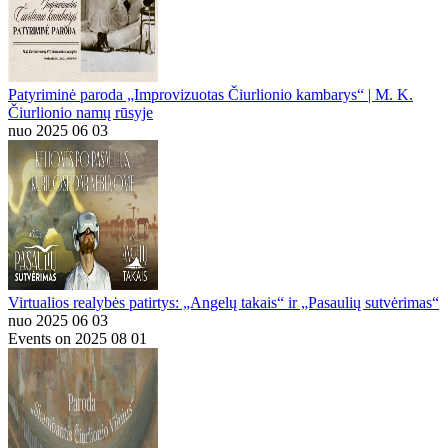
Patyriminė paroda „Improvizuotas Čiurlionio kambarys“ | M. K.
Čiurlionio namų rūsyje
nuo 2025 06 03
Virtualios realybės patirtys: „Angelų takais“ ir „Pasaulių sutvėrimas“
nuo 2025 06 03
Events on 2025 08 01