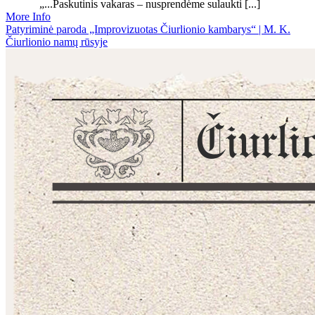
„...Paskutinis vakaras – nusprendėme sulaukti [...]
More Info
Patyriminė paroda „Improvizuotas Čiurlionio kambarys“ | M. K.
Čiurlionio namų rūsyje