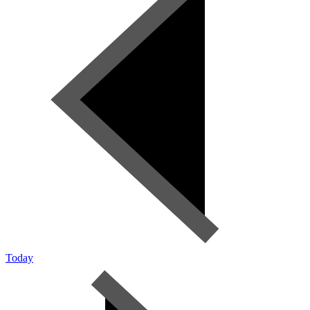
Today