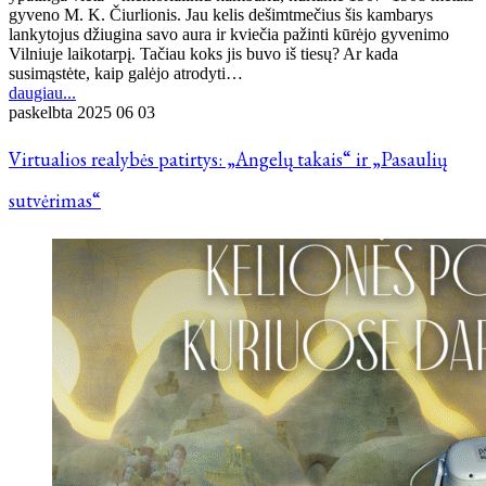
gyveno M. K. Čiurlionis. Jau kelis dešimtmečius šis kambarys
lankytojus džiugina savo aura ir kviečia pažinti kūrėjo gyvenimo
Vilniuje laikotarpį. Tačiau koks jis buvo iš tiesų? Ar kada
susimąstėte, kaip galėjo atrodyti…
daugiau...
paskelbta
2025 06 03
Virtualios realybės patirtys: „Angelų takais“ ir „Pasaulių
sutvėrimas“