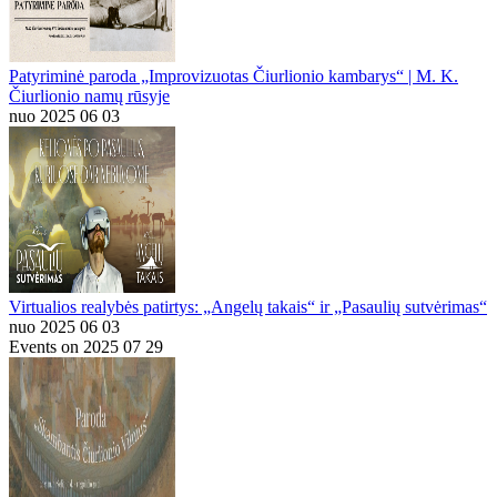
Patyriminė paroda „Improvizuotas Čiurlionio kambarys“ | M. K.
Čiurlionio namų rūsyje
nuo 2025 06 03
Virtualios realybės patirtys: „Angelų takais“ ir „Pasaulių sutvėrimas“
nuo 2025 06 03
Events on 2025 07 29