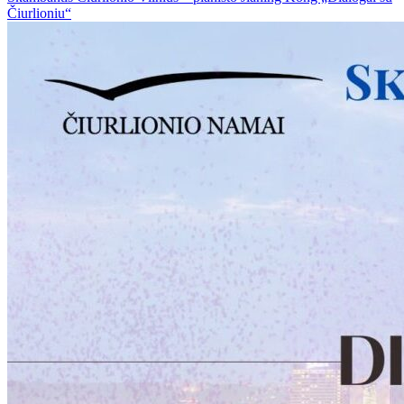
Čiurlioniu“