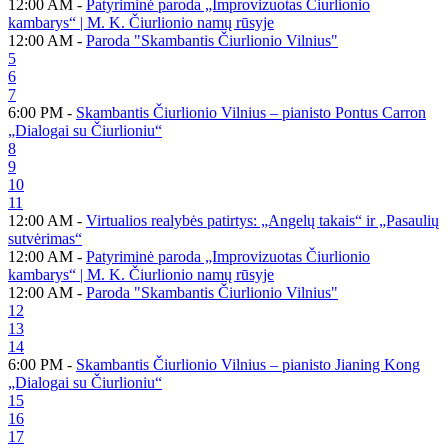
12:00 AM -
Patyriminė paroda „Improvizuotas Čiurlionio
kambarys“ | M. K. Čiurlionio namų rūsyje
12:00 AM -
Paroda "Skambantis Čiurlionio Vilnius"
5
6
7
6:00 PM -
Skambantis Čiurlionio Vilnius – pianisto Pontus Carron
„Dialogai su Čiurlioniu“
8
9
10
11
12:00 AM -
Virtualios realybės patirtys: „Angelų takais“ ir „Pasaulių
sutvėrimas“
12:00 AM -
Patyriminė paroda „Improvizuotas Čiurlionio
kambarys“ | M. K. Čiurlionio namų rūsyje
12:00 AM -
Paroda "Skambantis Čiurlionio Vilnius"
12
13
14
6:00 PM -
Skambantis Čiurlionio Vilnius – pianisto Jianing Kong
„Dialogai su Čiurlioniu“
15
16
17