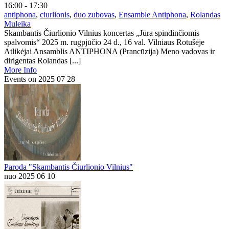
16:00 - 17:30
antiphona
,
ciurlionis
,
duo zubovas
,
Ensamble Antiphona
,
Rolandas
Muleika
Skambantis Čiurlionio Vilnius koncertas „Jūra spindinčiomis
spalvomis“ 2025 m. rugpjūčio 24 d., 16 val. Vilniaus Rotušėje
Atlikėjai Ansamblis ANTIPHONA (Prancūzija) Meno vadovas ir
dirigentas Rolandas [...]
More Info
Events on 2025 07 28
Paroda "Skambantis Čiurlionio Vilnius"
nuo 2025 06 10