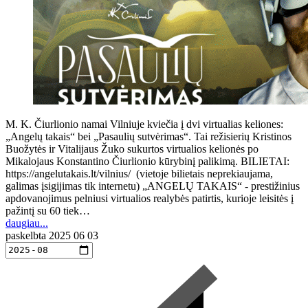
M. K. Čiurlionio namai Vilniuje kviečia į dvi virtualias keliones:
„Angelų takais“ bei „Pasaulių sutvėrimas“. Tai režisierių Kristinos
Buožytės ir Vitalijaus Žuko sukurtos virtualios kelionės po
Mikalojaus Konstantino Čiurlionio kūrybinį palikimą. BILIETAI:
https://angelutakais.lt/vilnius/ (vietoje bilietais neprekiaujama,
galimas įsigijimas tik internetu) „ANGELŲ TAKAIS“ - prestižinius
apdovanojimus pelniusi virtualios realybės patirtis, kurioje leisitės į
pažintį su 60 tiek…
daugiau...
paskelbta
2025 06 03