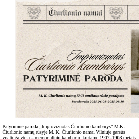
Patyriminė paroda „Improvizuotas Čiurlionio kambarys“ M.K.
Čiurlionio namų rūsyje M. K. Čiurlionio namai Vilniuje garsūs
ypatinga vieta – memorialiniu kambariu, kuriame 1907–1908 metais