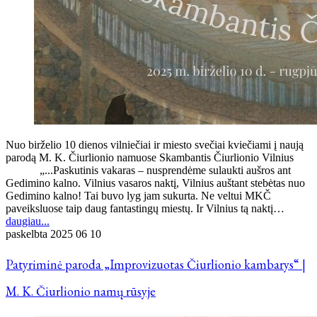
Nuo birželio 10 dienos vilniečiai ir miesto svečiai kviečiami į naują
parodą M. K. Čiurlionio namuose Skambantis Čiurlionio Vilnius
„...Paskutinis vakaras – nusprendėme sulaukti aušros ant
Gedimino kalno. Vilnius vasaros naktį, Vilnius auštant stebėtas nuo
Gedimino kalno! Tai buvo lyg jam sukurta. Ne veltui MKČ
paveiksluose taip daug fantastingų miestų. Ir Vilnius tą naktį…
daugiau...
paskelbta
2025 06 10
Patyriminė paroda „Improvizuotas Čiurlionio kambarys“ |
M. K. Čiurlionio namų rūsyje