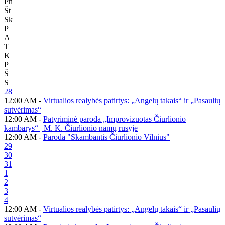
Pn
Št
Sk
P
A
T
K
P
Š
S
28
12:00 AM -
Virtualios realybės patirtys: „Angelų takais“ ir „Pasaulių
sutvėrimas“
12:00 AM -
Patyriminė paroda „Improvizuotas Čiurlionio
kambarys“ | M. K. Čiurlionio namų rūsyje
12:00 AM -
Paroda "Skambantis Čiurlionio Vilnius"
29
30
31
1
2
3
4
12:00 AM -
Virtualios realybės patirtys: „Angelų takais“ ir „Pasaulių
sutvėrimas“