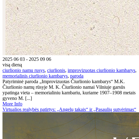
2025 06 03 - 2025 09 06
visą dieną
ciurlionio namu rusys
,
ciurlionis
,
improvizuotas ciurlionio kambarys
,
memorialinis ciurlionio kambarys
,
paroda
Patyriminė paroda „Improvizuotas Čiurlionio kambarys“ M.K.
Čiurlionio namų rūsyje M. K. Čiurlionio namai Vilniuje garsūs
ypatinga vieta – memorialiniu kambariu, kuriame 1907–1908 metais
gyveno M. [...]
More Info
Virtualios realybės patirtys: „Angelų takais“ ir „Pasaulių sutvėrimas“