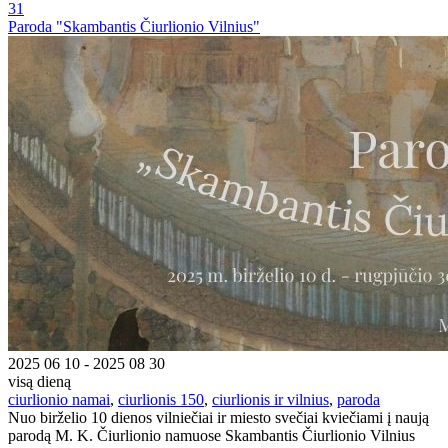
31
Paroda "Skambantis Čiurlionio Vilnius"
2025 06 10 - 2025 08 30
visą dieną
ciurlionio namai
,
ciurlionis 150
,
ciurlionis ir vilnius
,
paroda
Nuo birželio 10 dienos vilniečiai ir miesto svečiai kviečiami į naują
parodą M. K. Čiurlionio namuose Skambantis Čiurlionio Vilnius