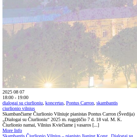
2025 08 07
18:00 - 19:00
dialogai su ciurlioniu
,
koncertas
,
Pontus Carron
,
skambantis
ciurlionio vilnius
Skambančiame Čiurlionio Vilniuje pianistas Pontus Carron (Švedija)
„Dialogai su Čiurlioniu“ 2025 m. rugpjūčio 7 d. 18 val. M. K.
Čiurlionio namai, Vilnius Kviečiame į vasaros [...]
More Info
Skambantis Čiurlionio Vilnius – pianisto Jianing Kong „Dialogai su