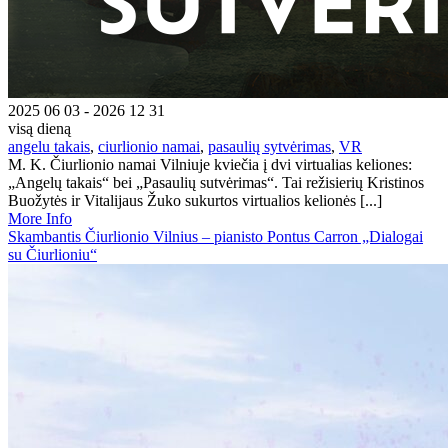
2025 06 03 - 2026 12 31
visą dieną
angelu takais
,
ciurlionio namai
,
pasaulių sytvėrimas
,
VR
M. K. Čiurlionio namai Vilniuje kviečia į dvi virtualias keliones:
„Angelų takais“ bei „Pasaulių sutvėrimas“. Tai režisierių Kristinos
Buožytės ir Vitalijaus Žuko sukurtos virtualios kelionės [...]
More Info
Skambantis Čiurlionio Vilnius – pianisto Pontus Carron „Dialogai
su Čiurlioniu“