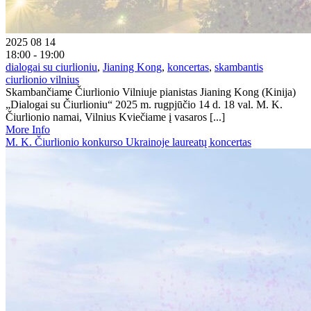
2025 08 14
18:00 - 19:00
dialogai su ciurlioniu
,
Jianing Kong
,
koncertas
,
skambantis
ciurlionio vilnius
Skambančiame Čiurlionio Vilniuje pianistas Jianing Kong (Kinija)
„Dialogai su Čiurlioniu“ 2025 m. rugpjūčio 14 d. 18 val. M. K.
Čiurlionio namai, Vilnius Kviečiame į vasaros [...]
More Info
M. K. Čiurlionio konkurso Ukrainoje laureatų koncertas