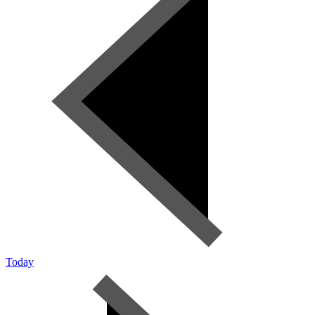
Today