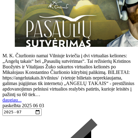
M. K. Čiurlionio namai Vilniuje kviečia į dvi virtualias keliones:
„Angelų takais“ bei „Pasaulių sutvėrimas“. Tai režisierių Kristinos
Buožytės ir Vitalijaus Žuko sukurtos virtualios kelionės po
Mikalojaus Konstantino Čiurlionio kūrybinį palikimą. BILIETAI:
https://angelutakais.lt/vilnius/ (vietoje bilietais neprekiaujama,
galimas įsigijimas tik internetu) „ANGELŲ TAKAIS“ - prestižinius
apdovanojimus pelniusi virtualios realybės patirtis, kurioje leisitės į
pažintį su 60 tiek…
daugiau...
paskelbta
2025 06 03