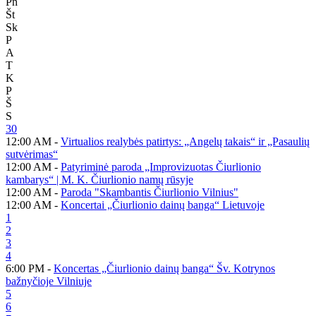
Pn
Št
Sk
P
A
T
K
P
Š
S
30
12:00 AM -
Virtualios realybės patirtys: „Angelų takais“ ir „Pasaulių
sutvėrimas“
12:00 AM -
Patyriminė paroda „Improvizuotas Čiurlionio
kambarys“ | M. K. Čiurlionio namų rūsyje
12:00 AM -
Paroda "Skambantis Čiurlionio Vilnius"
12:00 AM -
Koncertai „Čiurlionio dainų banga“ Lietuvoje
1
2
3
4
6:00 PM -
Koncertas „Čiurlionio dainų banga“ Šv. Kotrynos
bažnyčioje Vilniuje
5
6