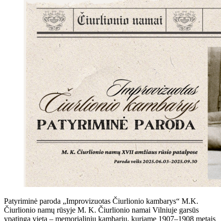
Patyriminė paroda „Improvizuotas Čiurlionio kambarys“ M.K.
Čiurlionio namų rūsyje M. K. Čiurlionio namai Vilniuje garsūs
ypatinga vieta – memorialiniu kambariu, kuriame 1907–1908 metais