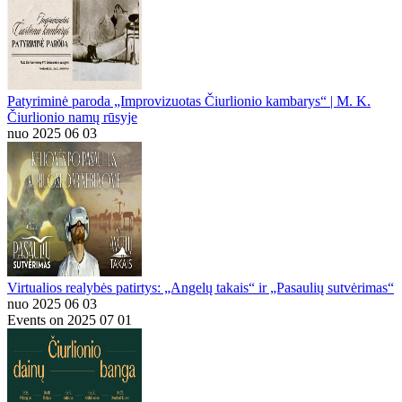
Patyriminė paroda „Improvizuotas Čiurlionio kambarys“ | M. K.
Čiurlionio namų rūsyje
nuo 2025 06 03
Virtualios realybės patirtys: „Angelų takais“ ir „Pasaulių sutvėrimas“
nuo 2025 06 03
Events on 2025 07 01