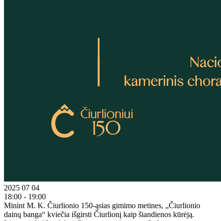
2025 07 04
18:00 - 19:00
Minint M. K. Čiurlionio 150-ąsias gimimo metines, „Čiurlionio
dainų banga“ kviečia išgirsti Čiurlionį kaip šiandienos kūrėją.