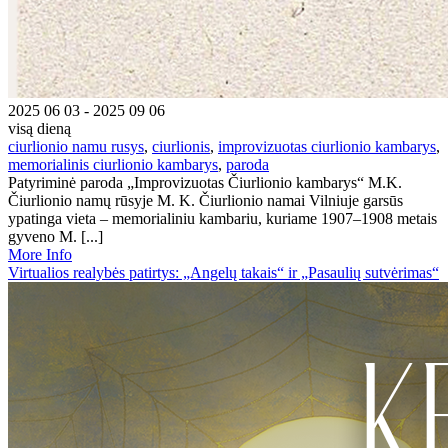
2025 06 03 - 2025 09 06
visą dieną
ciurlionio namu rusys
,
ciurlionis
,
improvizuotas ciurlionio kambarys
,
memorialinis ciurlionio kambarys
,
paroda
Patyriminė paroda „Improvizuotas Čiurlionio kambarys“ M.K.
Čiurlionio namų rūsyje M. K. Čiurlionio namai Vilniuje garsūs
ypatinga vieta – memorialiniu kambariu, kuriame 1907–1908 metais
gyveno M. [...]
More Info
Virtualios realybės patirtys: „Angelų takais“ ir „Pasaulių sutvėrimas“