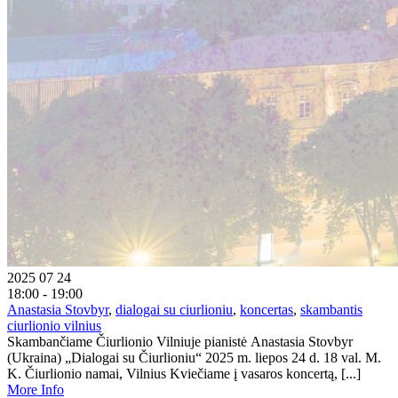
2025 07 24
18:00 - 19:00
Anastasia Stovbyr
,
dialogai su ciurlioniu
,
koncertas
,
skambantis
ciurlionio vilnius
Skambančiame Čiurlionio Vilniuje pianistė Anastasia Stovbyr
(Ukraina) „Dialogai su Čiurlioniu“ 2025 m. liepos 24 d. 18 val. M.
K. Čiurlionio namai, Vilnius Kviečiame į vasaros koncertą, [...]
More Info