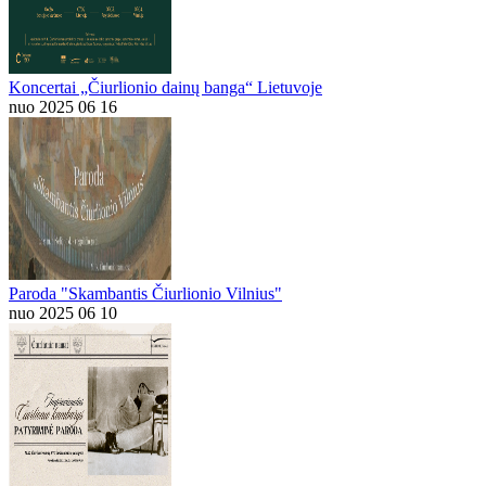
Koncertai „Čiurlionio dainų banga“ Lietuvoje
nuo 2025 06 16
Paroda "Skambantis Čiurlionio Vilnius"
nuo 2025 06 10