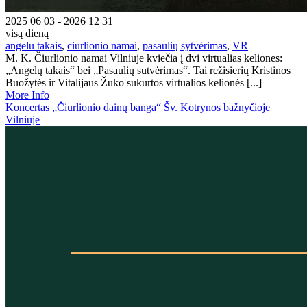
2025 06 03 - 2026 12 31
visą dieną
angelu takais
,
ciurlionio namai
,
pasaulių sytvėrimas
,
VR
M. K. Čiurlionio namai Vilniuje kviečia į dvi virtualias keliones:
„Angelų takais“ bei „Pasaulių sutvėrimas“. Tai režisierių Kristinos
Buožytės ir Vitalijaus Žuko sukurtos virtualios kelionės [...]
More Info
Koncertas „Čiurlionio dainų banga“ Šv. Kotrynos bažnyčioje
Vilniuje