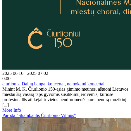
2025 06 16 - 2025 07 02
0:00
ciurlionis
,
Dainų banga
,
koncertai
,
nemokami koncertai
Minint M. K. Čiurlionio 150-ąsias gimimo metines, aštuoni Lietuvos
miestai šią vasarą taps gyvomis susitikimų erdvėmis, kuriose
profesionalūs atlikėjai ir vietos bendruomenės kurs bendrą muzikinį
[...]
More Info
Paroda "Skambantis Čiurlionio Vilnius"