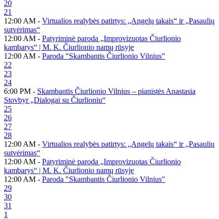
20
21
12:00 AM -
Virtualios realybės patirtys: „Angelų takais“ ir „Pasaulių
sutvėrimas“
12:00 AM -
Patyriminė paroda „Improvizuotas Čiurlionio
kambarys“ | M. K. Čiurlionio namų rūsyje
12:00 AM -
Paroda "Skambantis Čiurlionio Vilnius"
22
23
24
6:00 PM -
Skambantis Čiurlionio Vilnius – pianistės Anastasia
Stovbyr „Dialogai su Čiurlioniu“
25
26
27
28
12:00 AM -
Virtualios realybės patirtys: „Angelų takais“ ir „Pasaulių
sutvėrimas“
12:00 AM -
Patyriminė paroda „Improvizuotas Čiurlionio
kambarys“ | M. K. Čiurlionio namų rūsyje
12:00 AM -
Paroda "Skambantis Čiurlionio Vilnius"
29
30
31
1