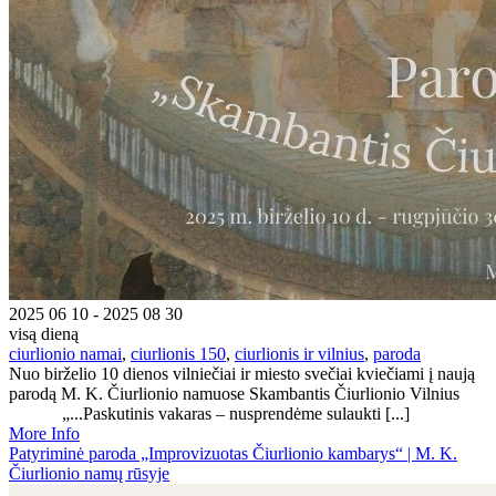
2025 06 10 - 2025 08 30
visą dieną
ciurlionio namai
,
ciurlionis 150
,
ciurlionis ir vilnius
,
paroda
Nuo birželio 10 dienos vilniečiai ir miesto svečiai kviečiami į naują
parodą M. K. Čiurlionio namuose Skambantis Čiurlionio Vilnius
„...Paskutinis vakaras – nusprendėme sulaukti [...]
More Info
Patyriminė paroda „Improvizuotas Čiurlionio kambarys“ | M. K.
Čiurlionio namų rūsyje