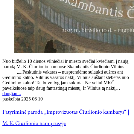
Nuo birželio 10 dienos vilniečiai ir miesto svečiai kviečiami į naują
parodą M. K. Čiurlionio namuose Skambantis Čiurlionio Vilnius
„...Paskutinis vakaras – nusprendėme sulaukti aušros ant
Gedimino kalno. Vilnius vasaros naktį, Vilnius auštant stebėtas nuo
Gedimino kalno! Tai buvo lyg jam sukurta. Ne veltui MKČ
paveiksluose taip daug fantastingų miestų. Ir Vilnius tą naktį…
daugiau...
paskelbta
2025 06 10
Patyriminė paroda „Improvizuotas Čiurlionio kambarys“ |
M. K. Čiurlionio namų rūsyje