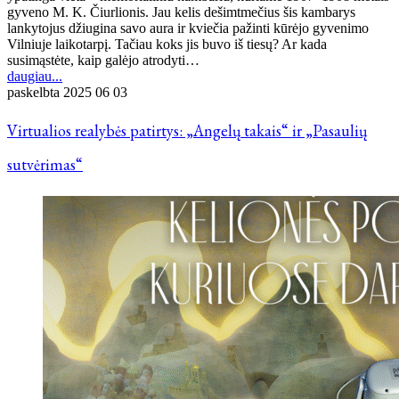
gyveno M. K. Čiurlionis. Jau kelis dešimtmečius šis kambarys
lankytojus džiugina savo aura ir kviečia pažinti kūrėjo gyvenimo
Vilniuje laikotarpį. Tačiau koks jis buvo iš tiesų? Ar kada
susimąstėte, kaip galėjo atrodyti…
daugiau...
paskelbta
2025 06 03
Virtualios realybės patirtys: „Angelų takais“ ir „Pasaulių
sutvėrimas“