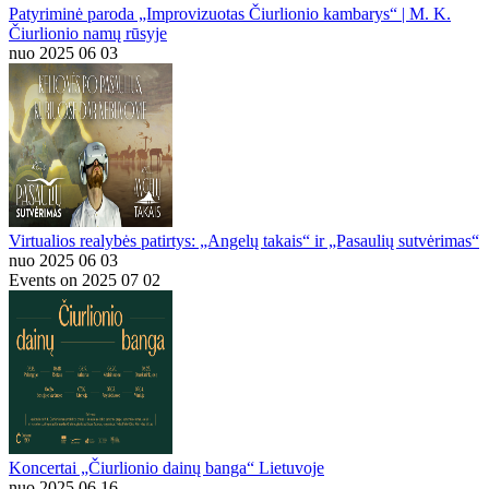
Patyriminė paroda „Improvizuotas Čiurlionio kambarys“ | M. K.
Čiurlionio namų rūsyje
nuo 2025 06 03
Virtualios realybės patirtys: „Angelų takais“ ir „Pasaulių sutvėrimas“
nuo 2025 06 03
Events on 2025 07 02
Koncertai „Čiurlionio dainų banga“ Lietuvoje
nuo 2025 06 16