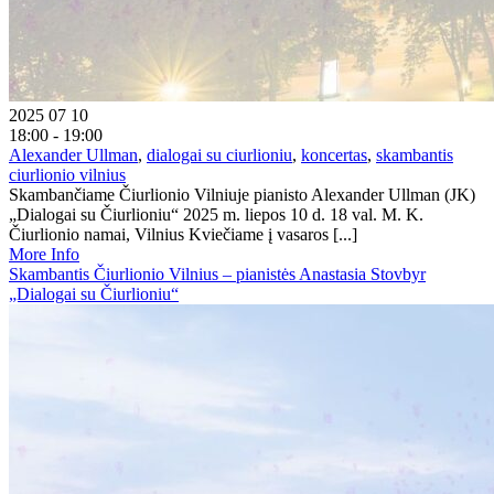
2025 07 10
18:00 - 19:00
Alexander Ullman
,
dialogai su ciurlioniu
,
koncertas
,
skambantis
ciurlionio vilnius
Skambančiame Čiurlionio Vilniuje pianisto Alexander Ullman (JK)
„Dialogai su Čiurlioniu“ 2025 m. liepos 10 d. 18 val. M. K.
Čiurlionio namai, Vilnius Kviečiame į vasaros [...]
More Info
Skambantis Čiurlionio Vilnius – pianistės Anastasia Stovbyr
„Dialogai su Čiurlioniu“