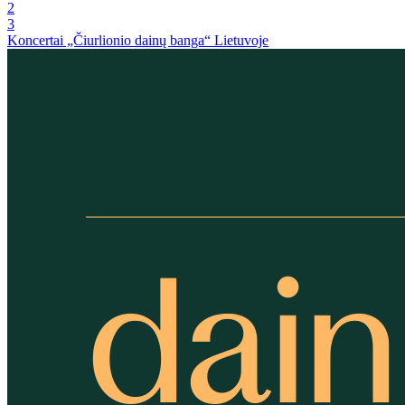
2
3
Koncertai „Čiurlionio dainų banga“ Lietuvoje