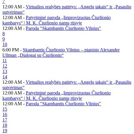
7
12:00 AM -
Virtualios realybės patirtys: „Angelų takais“ ir „Pasaulių
sutvėrimas“
12:00 AM -
Patyriminė paroda „Improvizuotas Čiurlionio
kambarys“ | M. K. Čiurlionio namų rūsyje
12:00 AM -
Paroda "Skambantis Čiurlionio Vilnius"
8
9
10
6:00 PM -
Skambantis Čiurlionio Vilnius – pianisto Alexander
Ullman „Dialogai su Čiurlioniu“
11
12
13
14
12:00 AM -
Virtualios realybės patirtys: „Angelų takais“ ir „Pasaulių
sutvėrimas“
12:00 AM -
Patyriminė paroda „Improvizuotas Čiurlionio
kambarys“ | M. K. Čiurlionio namų rūsyje
12:00 AM -
Paroda "Skambantis Čiurlionio Vilnius"
15
16
17
18
19