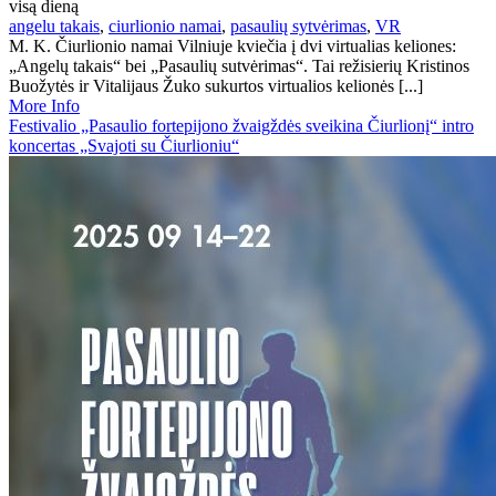
visą dieną
angelu takais
,
ciurlionio namai
,
pasaulių sytvėrimas
,
VR
M. K. Čiurlionio namai Vilniuje kviečia į dvi virtualias keliones:
„Angelų takais“ bei „Pasaulių sutvėrimas“. Tai režisierių Kristinos
Buožytės ir Vitalijaus Žuko sukurtos virtualios kelionės [...]
More Info
Festivalio „Pasaulio fortepijono žvaigždės sveikina Čiurlionį“ intro
koncertas „Svajoti su Čiurlioniu“