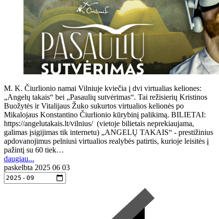
M. K. Čiurlionio namai Vilniuje kviečia į dvi virtualias keliones:
„Angelų takais“ bei „Pasaulių sutvėrimas“. Tai režisierių Kristinos
Buožytės ir Vitalijaus Žuko sukurtos virtualios kelionės po
Mikalojaus Konstantino Čiurlionio kūrybinį palikimą. BILIETAI:
https://angelutakais.lt/vilnius/ (vietoje bilietais neprekiaujama,
galimas įsigijimas tik internetu) „ANGELŲ TAKAIS“ - prestižinius
apdovanojimus pelniusi virtualios realybės patirtis, kurioje leisitės į
pažintį su 60 tiek…
daugiau...
paskelbta
2025 06 03