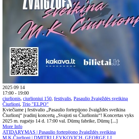
2025 09 14
17:00 - 19:00
ciurlionis
,
ciurlioniui 150
,
festivalis
,
Pasaulio žvaigždės sveikiną
Čiurlionį
,
Trio "ELPO"
Kviečiame į festivalio „Pasaulio fortepijono žvaigždės sveikina
Čiurlionį“ įvadinį koncertą „Svajoti su Čiurlioniu“! Koncertas vyks
2025 m. rugsėjo 14 d. 17:00 val. Dūmų fabrike, Dūmų [...]
More Info
ATIDARYMAS | Pasaulio fortepijono žvaigždės sveikina
M.K.Čiurlionį | DMITRI LEVKOVICH, GEORGE LI