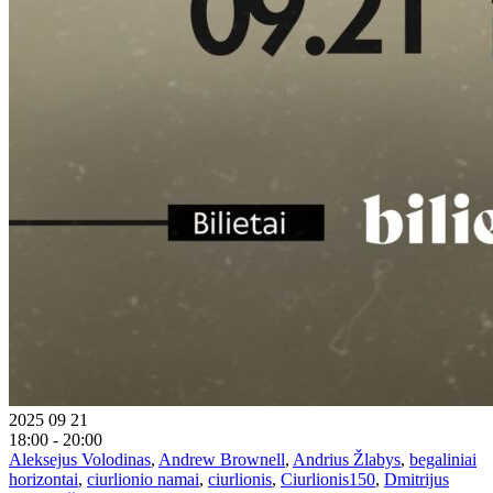
2025 09 21
18:00 - 20:00
Aleksejus Volodinas
,
Andrew Brownell
,
Andrius Žlabys
,
begaliniai
horizontai
,
ciurlionio namai
,
ciurlionis
,
Ciurlionis150
,
Dmitrijus