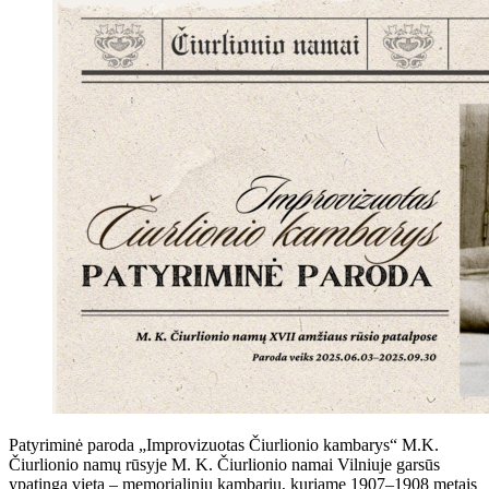
Patyriminė paroda „Improvizuotas Čiurlionio kambarys“ M.K.
Čiurlionio namų rūsyje M. K. Čiurlionio namai Vilniuje garsūs
ypatinga vieta – memorialiniu kambariu, kuriame 1907–1908 metais