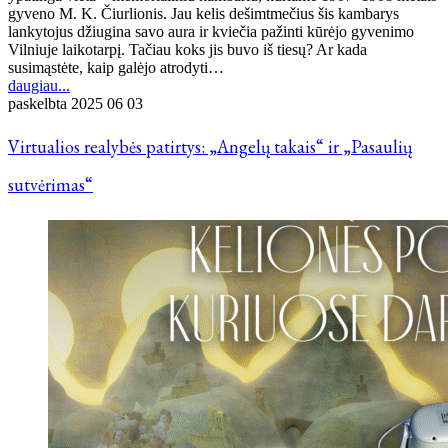
gyveno M. K. Čiurlionis. Jau kelis dešimtmečius šis kambarys
lankytojus džiugina savo aura ir kviečia pažinti kūrėjo gyvenimo
Vilniuje laikotarpį. Tačiau koks jis buvo iš tiesų? Ar kada
susimąstėte, kaip galėjo atrodyti…
daugiau...
paskelbta
2025 06 03
Virtualios realybės patirtys: „Angelų takais“ ir „Pasaulių
sutvėrimas“