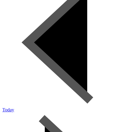
Today