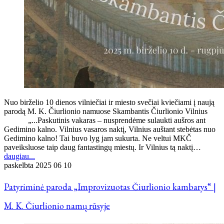
Nuo birželio 10 dienos vilniečiai ir miesto svečiai kviečiami į naują
parodą M. K. Čiurlionio namuose Skambantis Čiurlionio Vilnius
„...Paskutinis vakaras – nusprendėme sulaukti aušros ant
Gedimino kalno. Vilnius vasaros naktį, Vilnius auštant stebėtas nuo
Gedimino kalno! Tai buvo lyg jam sukurta. Ne veltui MKČ
paveiksluose taip daug fantastingų miestų. Ir Vilnius tą naktį…
daugiau...
paskelbta
2025 06 10
Patyriminė paroda „Improvizuotas Čiurlionio kambarys“ |
M. K. Čiurlionio namų rūsyje