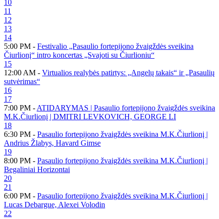
10
11
12
13
14
5:00 PM -
Festivalio „Pasaulio fortepijono žvaigždės sveikina
Čiurlionį“ intro koncertas „Svajoti su Čiurlioniu“
15
12:00 AM -
Virtualios realybės patirtys: „Angelų takais“ ir „Pasaulių
sutvėrimas“
16
17
7:00 PM -
ATIDARYMAS | Pasaulio fortepijono žvaigždės sveikina
M.K.Čiurlionį | DMITRI LEVKOVICH, GEORGE LI
18
6:30 PM -
Pasaulio fortepijono žvaigždės sveikina M.K.Čiurlionį |
Andrius Žlabys, Havard Gimse
19
8:00 PM -
Pasaulio fortepijono žvaigždės sveikina M.K.Čiurlionį |
Begaliniai Horizontai
20
21
6:00 PM -
Pasaulio fortepijono žvaigždės sveikina M.K.Čiurlionį |
Lucas Debargue, Alexei Volodin
22