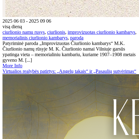
2025 06 03 - 2025 09 06
visą dieną
ciurlionio namu rusys
,
ciurlionis
,
improvizuotas ciurlionio kambarys
,
memorialinis ciurlionio kambarys
,
paroda
Patyriminė paroda „Improvizuotas Čiurlionio kambarys“ M.K.
Čiurlionio namų rūsyje M. K. Čiurlionio namai Vilniuje garsūs
ypatinga vieta – memorialiniu kambariu, kuriame 1907–1908 metais
gyveno M. [...]
More Info
Virtualios realybės patirtys: „Angelų takais“ ir „Pasaulių sutvėrimas“