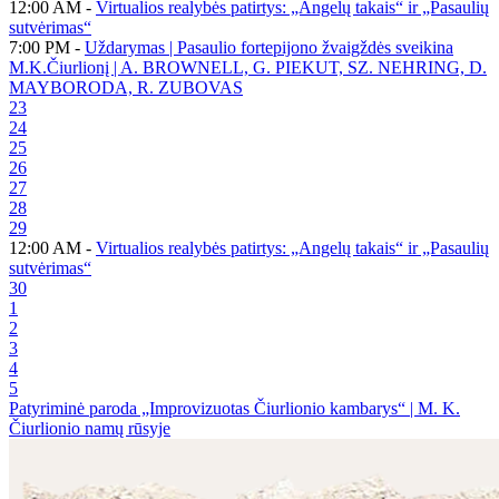
12:00 AM -
Virtualios realybės patirtys: „Angelų takais“ ir „Pasaulių
sutvėrimas“
7:00 PM -
Uždarymas | Pasaulio fortepijono žvaigždės sveikina
M.K.Čiurlionį | A. BROWNELL, G. PIEKUT, SZ. NEHRING, D.
MAYBORODA, R. ZUBOVAS
23
24
25
26
27
28
29
12:00 AM -
Virtualios realybės patirtys: „Angelų takais“ ir „Pasaulių
sutvėrimas“
30
1
2
3
4
5
Patyriminė paroda „Improvizuotas Čiurlionio kambarys“ | M. K.
Čiurlionio namų rūsyje