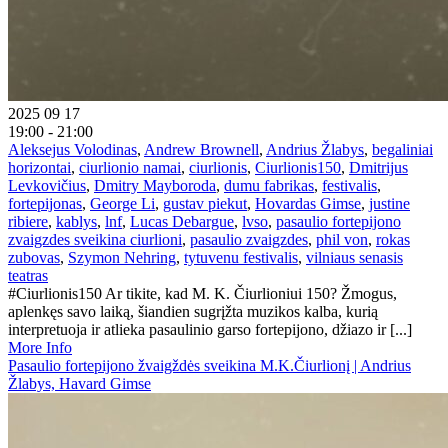
2025 09 17
19:00 - 21:00
Aleksejus Volodinas
,
Andrew Brownell
,
Andrius Žlabys
,
begaliniai
horizontai
,
ciurlionio namai
,
ciurlionis
,
Ciurlionis150
,
Dmitrijus
Levkovičius
,
Dmitry Mayboroda
,
dumu fabrikas
,
festivalis
,
fortepijonas
,
George Li
,
gustav piekut
,
Hovardas Gimse
,
justine
ribiere
,
kablys
,
lnf
,
Lucas Debargue
,
lvso
,
pasaulio fortepijono
zvaigzdes sveikina ciurlioni
,
pasaulio zvaigzdes
,
phil von
,
rokas
zubovas
,
Szymon Nehring
,
tytuvenu festivalis
,
vilniaus senasis
teatras
#Ciurlionis150 Ar tikite, kad M. K. Čiurlioniui 150? Žmogus,
aplenkęs savo laiką, šiandien sugrįžta muzikos kalba, kurią
interpretuoja ir atlieka pasaulinio garso fortepijono, džiazo ir [...]
More Info
Pasaulio fortepijono žvaigždės sveikina M.K.Čiurlionį | Andrius
Žlabys, Havard Gimse