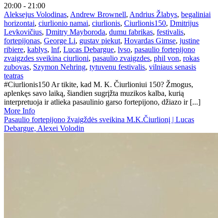
20:00 - 21:00
Aleksejus Volodinas
,
Andrew Brownell
,
Andrius Žlabys
,
begaliniai
horizontai
,
ciurlionio namai
,
ciurlionis
,
Ciurlionis150
,
Dmitrijus
Levkovičius
,
Dmitry Mayboroda
,
dumu fabrikas
,
festivalis
,
fortepijonas
,
George Li
,
gustav piekut
,
Hovardas Gimse
,
justine
ribiere
,
kablys
,
lnf
,
Lucas Debargue
,
lvso
,
pasaulio fortepijono
zvaigzdes sveikina ciurlioni
,
pasaulio zvaigzdes
,
phil von
,
rokas
zubovas
,
Szymon Nehring
,
tytuvenu festivalis
,
vilniaus senasis
teatras
#Ciurlionis150 Ar tikite, kad M. K. Čiurlioniui 150? Žmogus,
aplenkęs savo laiką, šiandien sugrįžta muzikos kalba, kurią
interpretuoja ir atlieka pasaulinio garso fortepijono, džiazo ir [...]
More Info
Pasaulio fortepijono žvaigždės sveikina M.K.Čiurlionį | Lucas
Debargue, Alexei Volodin