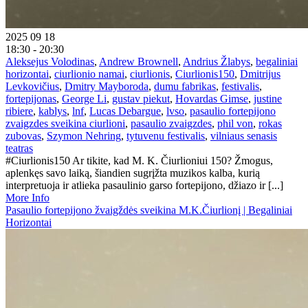
2025 09 18
18:30 - 20:30
Aleksejus Volodinas
,
Andrew Brownell
,
Andrius Žlabys
,
begaliniai
horizontai
,
ciurlionio namai
,
ciurlionis
,
Ciurlionis150
,
Dmitrijus
Levkovičius
,
Dmitry Mayboroda
,
dumu fabrikas
,
festivalis
,
fortepijonas
,
George Li
,
gustav piekut
,
Hovardas Gimse
,
justine
ribiere
,
kablys
,
lnf
,
Lucas Debargue
,
lvso
,
pasaulio fortepijono
zvaigzdes sveikina ciurlioni
,
pasaulio zvaigzdes
,
phil von
,
rokas
zubovas
,
Szymon Nehring
,
tytuvenu festivalis
,
vilniaus senasis
teatras
#Ciurlionis150 Ar tikite, kad M. K. Čiurlioniui 150? Žmogus,
aplenkęs savo laiką, šiandien sugrįžta muzikos kalba, kurią
interpretuoja ir atlieka pasaulinio garso fortepijono, džiazo ir [...]
More Info
Pasaulio fortepijono žvaigždės sveikina M.K.Čiurlionį | Begaliniai
Horizontai