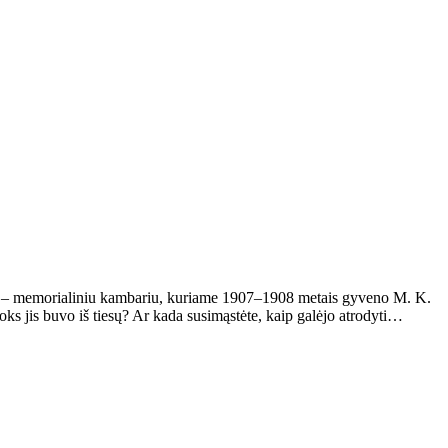
ta – memorialiniu kambariu, kuriame 1907–1908 metais gyveno M. K.
oks jis buvo iš tiesų? Ar kada susimąstėte, kaip galėjo atrodyti…