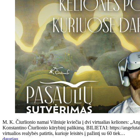
M. K. Čiurlionio namai Vilniuje kviečia į dvi virtualias keliones: „Ang
Konstantino Čiurlionio kūrybinį palikimą. BILIETAI: https://angeluta
virtualios realybės patirtis, kurioje leisitės į pažintį su 60 tiek…
daugiau...