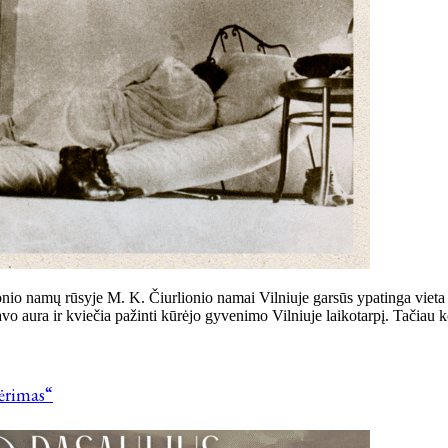
nio namų rūsyje M. K. Čiurlionio namai Vilniuje garsūs ypatinga vie
vo aura ir kviečia pažinti kūrėjo gyvenimo Vilniuje laikotarpį. Tačiau k
vėrimas“