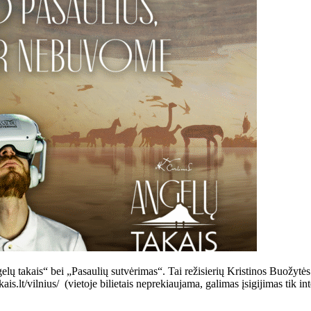
elų takais“ bei „Pasaulių sutvėrimas“. Tai režisierių Kristinos Buožytės
kais.lt/vilnius/ (vietoje bilietais neprekiaujama, galimas įsigijimas 