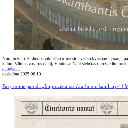
Nuo birželio 10 dienos vilniečiai ir miesto svečiai kviečiami į na
kalno. Vilnius vasaros naktį, Vilnius auštant stebėtas nuo Gedimino k
daugiau...
paskelbta
2025 06 10
Patyriminė paroda „Improvizuotas Čiurlionio kambarys“ | M