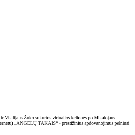
 ir Vitalijaus Žuko sukurtos virtualios kelionės po Mikalojaus
tik internetu) „ANGELŲ TAKAIS“ - prestižinius apdovanojimus pelniusi