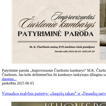
Patyriminė paroda „Improvizuotas Čiurlionio kambarys“ M.K. Čiurlio
Čiurlionis. Jau kelis dešimtmečius šis kambarys lankytojus džiugina sa
daugiau...
paskelbta
2025 06 03
Virtualios realybės patirtys: „Angelų takais“ ir „Pasaulių sut