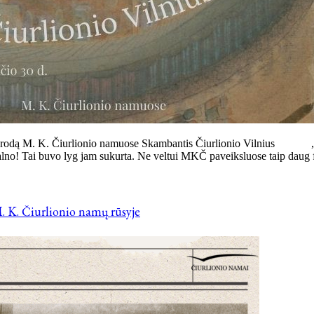
ują parodą M. K. Čiurlionio namuose Skambantis Čiurlionio Vilnius „
alno! Tai buvo lyg jam sukurta. Ne veltui MKČ paveiksluose taip daug f
. K. Čiurlionio namų rūsyje