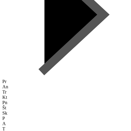
Pr
An
Tr
Kt
Pn
Št
Sk
P
A
T