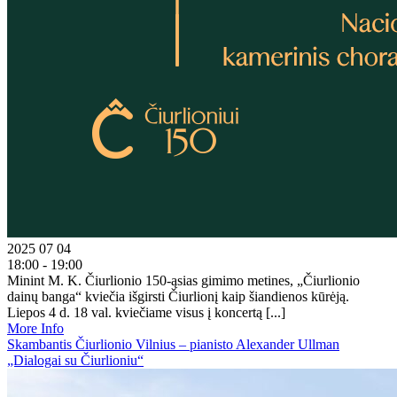
2025 07 04
18:00 - 19:00
Minint M. K. Čiurlionio 150-ąsias gimimo metines, „Čiurlionio
dainų banga“ kviečia išgirsti Čiurlionį kaip šiandienos kūrėją.
Liepos 4 d. 18 val. kviečiame visus į koncertą [...]
More Info
Skambantis Čiurlionio Vilnius – pianisto Alexander Ullman
„Dialogai su Čiurlioniu“