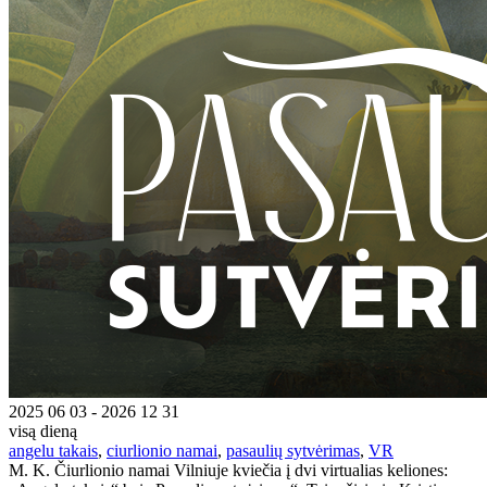
2025 06 03 - 2026 12 31
visą dieną
angelu takais
,
ciurlionio namai
,
pasaulių sytvėrimas
,
VR
M. K. Čiurlionio namai Vilniuje kviečia į dvi virtualias keliones: