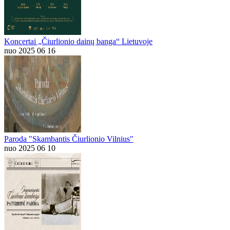
Koncertai „Čiurlionio dainų banga“ Lietuvoje
nuo 2025 06 16
Paroda "Skambantis Čiurlionio Vilnius"
nuo 2025 06 10