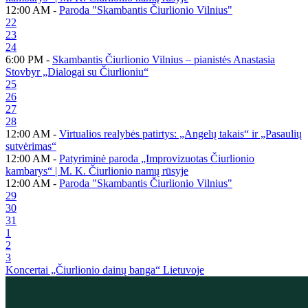
12:00 AM -
Paroda "Skambantis Čiurlionio Vilnius"
22
23
24
6:00 PM -
Skambantis Čiurlionio Vilnius – pianistės Anastasia
Stovbyr „Dialogai su Čiurlioniu“
25
26
27
28
12:00 AM -
Virtualios realybės patirtys: „Angelų takais“ ir „Pasaulių
sutvėrimas“
12:00 AM -
Patyriminė paroda „Improvizuotas Čiurlionio
kambarys“ | M. K. Čiurlionio namų rūsyje
12:00 AM -
Paroda "Skambantis Čiurlionio Vilnius"
29
30
31
1
2
3
Koncertai „Čiurlionio dainų banga“ Lietuvoje