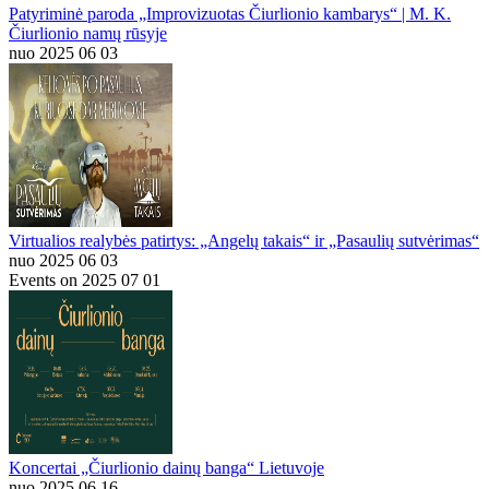
Patyriminė paroda „Improvizuotas Čiurlionio kambarys“ | M. K.
Čiurlionio namų rūsyje
nuo 2025 06 03
Virtualios realybės patirtys: „Angelų takais“ ir „Pasaulių sutvėrimas“
nuo 2025 06 03
Events on 2025 07 01
Koncertai „Čiurlionio dainų banga“ Lietuvoje
nuo 2025 06 16