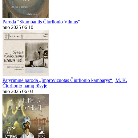
Paroda "Skambantis Čiurlionio Vilnius"
nuo 2025 06 10
Patyriminė paroda „Improvizuotas Čiurlionio kambarys“ | M. K.
Čiurlionio namų rūsyje
nuo 2025 06 03