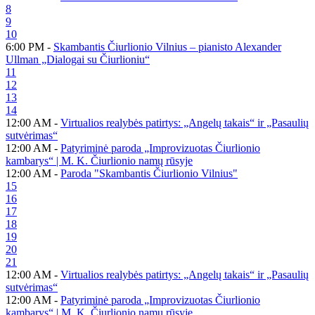
8
9
10
6:00 PM -
Skambantis Čiurlionio Vilnius – pianisto Alexander
Ullman „Dialogai su Čiurlioniu“
11
12
13
14
12:00 AM -
Virtualios realybės patirtys: „Angelų takais“ ir „Pasaulių
sutvėrimas“
12:00 AM -
Patyriminė paroda „Improvizuotas Čiurlionio
kambarys“ | M. K. Čiurlionio namų rūsyje
12:00 AM -
Paroda "Skambantis Čiurlionio Vilnius"
15
16
17
18
19
20
21
12:00 AM -
Virtualios realybės patirtys: „Angelų takais“ ir „Pasaulių
sutvėrimas“
12:00 AM -
Patyriminė paroda „Improvizuotas Čiurlionio
kambarys“ | M. K. Čiurlionio namų rūsyje