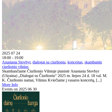
2025 07 24
18:00 - 19:00
Anastasia Stovbyr
,
dialogai su ciurlioniu
,
koncertas
,
skambantis
ciurlionio vilnius
Skambančiame Čiurlionio Vilniuje pianistė Anastasia Stovbyr
(Ukraina) „Dialogai su Čiurlioniu“ 2025 m. liepos 24 d. 18 val. M.
K. Čiurlionio namai, Vilnius Kviečiame į vasaros koncertą, [...]
More Info
Events on 2025 06 30