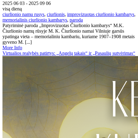
2025 06 03 - 2025 09 06
visą dieną
ciurlionio namu rusys
,
ciurlionis
,
improvizuotas ciurlionio kambarys
,
memorialinis ciurlionio kambarys
,
paroda
Patyriminė paroda „Improvizuotas Čiurlionio kambarys“ M.K.
Čiurlionio namų rūsyje M. K. Čiurlionio namai Vilniuje garsūs
ypatinga vieta – memorialiniu kambariu, kuriame 1907–1908 metais
gyveno M. [...]
More Info
Virtualios realybės patirtys: „Angelų takais“ ir „Pasaulių sutvėrimas“