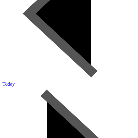
Today