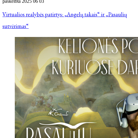
paskelbta
2025 06 03
Virtualios realybės patirtys: „Angelų takais“ ir „Pasaulių
sutvėrimas“