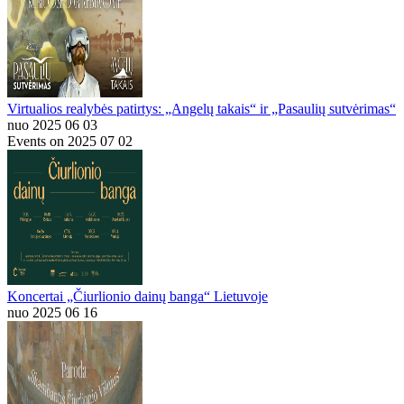
Virtualios realybės patirtys: „Angelų takais“ ir „Pasaulių sutvėrimas“
nuo 2025 06 03
Events on 2025 07 02
Koncertai „Čiurlionio dainų banga“ Lietuvoje
nuo 2025 06 16