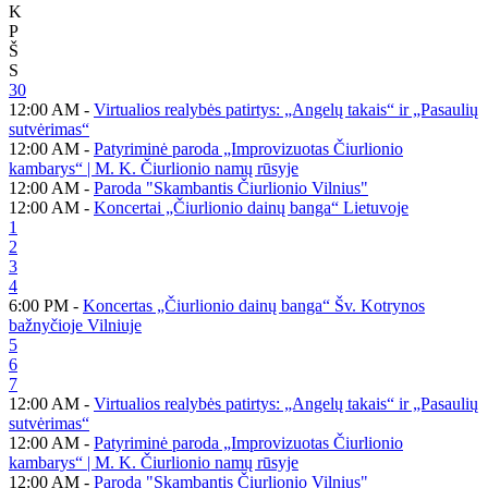
K
P
Š
S
30
12:00 AM -
Virtualios realybės patirtys: „Angelų takais“ ir „Pasaulių
sutvėrimas“
12:00 AM -
Patyriminė paroda „Improvizuotas Čiurlionio
kambarys“ | M. K. Čiurlionio namų rūsyje
12:00 AM -
Paroda "Skambantis Čiurlionio Vilnius"
12:00 AM -
Koncertai „Čiurlionio dainų banga“ Lietuvoje
1
2
3
4
6:00 PM -
Koncertas „Čiurlionio dainų banga“ Šv. Kotrynos
bažnyčioje Vilniuje
5
6
7
12:00 AM -
Virtualios realybės patirtys: „Angelų takais“ ir „Pasaulių
sutvėrimas“
12:00 AM -
Patyriminė paroda „Improvizuotas Čiurlionio
kambarys“ | M. K. Čiurlionio namų rūsyje
12:00 AM -
Paroda "Skambantis Čiurlionio Vilnius"