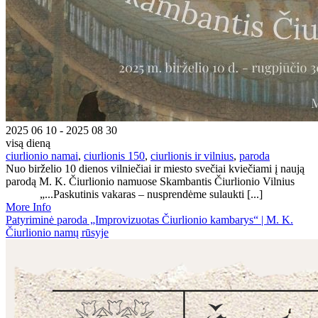
2025 06 10 - 2025 08 30
visą dieną
ciurlionio namai
,
ciurlionis 150
,
ciurlionis ir vilnius
,
paroda
Nuo birželio 10 dienos vilniečiai ir miesto svečiai kviečiami į naują
parodą M. K. Čiurlionio namuose Skambantis Čiurlionio Vilnius
„...Paskutinis vakaras – nusprendėme sulaukti [...]
More Info
Patyriminė paroda „Improvizuotas Čiurlionio kambarys“ | M. K.
Čiurlionio namų rūsyje