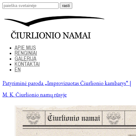
APIE MUS
RENGINIAI
GALERIJA
KONTAKTAI
EN
Patyriminė paroda „Improvizuotas Čiurlionio kambarys“ |
M. K. Čiurlionio namų rūsyje