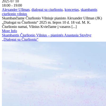
2025 07 10
18:00 - 19:00
Alexander Ullman
,
dialogai su ciurlioniu
,
koncertas
,
skambantis
ciurlionio vilnius
Skambančiame Čiurlionio Vilniuje pianisto Alexander Ullman (JK)
„Dialogai su Čiurlioniu“ 2025 m. liepos 10 d. 18 val. M. K.
Čiurlionio namai, Vilnius Kviečiame į vasaros [...]
More Info
Skambantis Čiurlionio Vilnius – pianistės Anastasia Stovbyr
„Dialogai su Čiurlioniu“