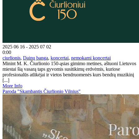
2025 06 16 - 2025 07 02
0:00
ciurlionis
,
Dainų banga
,
koncertai
,
nemokami koncertai
Minint M. K. Čiurlionio 150-ąsias gimimo metines, aštuoni Lietuvos
miestai šią vasarą taps gyvomis susitikimų erdvėmis, kuriose
profesionalūs atlikėjai ir vietos bendruomenės kurs bendrą muzikinį
[...]
More Info
Paroda "Skambantis Čiurlionio Vilnius"