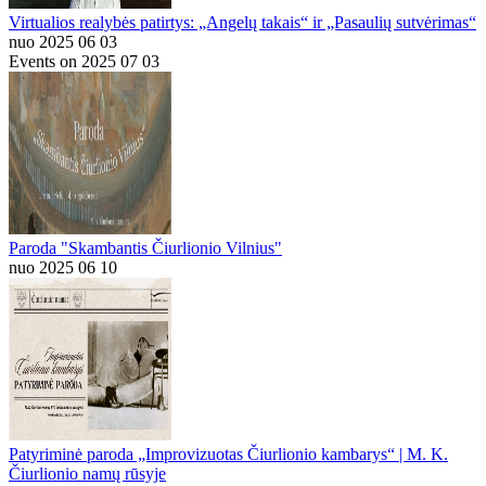
Virtualios realybės patirtys: „Angelų takais“ ir „Pasaulių sutvėrimas“
nuo 2025 06 03
Events on 2025 07 03
Paroda "Skambantis Čiurlionio Vilnius"
nuo 2025 06 10
Patyriminė paroda „Improvizuotas Čiurlionio kambarys“ | M. K.
Čiurlionio namų rūsyje