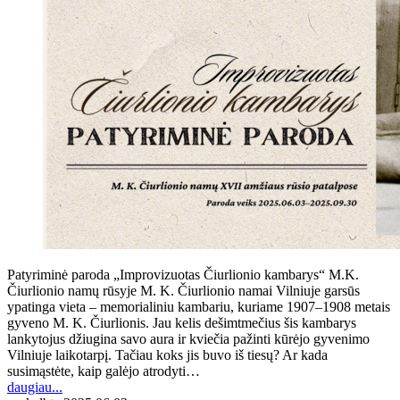
Patyriminė paroda „Improvizuotas Čiurlionio kambarys“ M.K.
Čiurlionio namų rūsyje M. K. Čiurlionio namai Vilniuje garsūs
ypatinga vieta – memorialiniu kambariu, kuriame 1907–1908 metais
gyveno M. K. Čiurlionis. Jau kelis dešimtmečius šis kambarys
lankytojus džiugina savo aura ir kviečia pažinti kūrėjo gyvenimo
Vilniuje laikotarpį. Tačiau koks jis buvo iš tiesų? Ar kada
susimąstėte, kaip galėjo atrodyti…
daugiau...