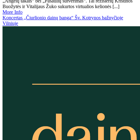
„Angelų takais“ bei „Pasaulių sutvėrimas“. Tai režisierių Kristinos
Buožytės ir Vitalijaus Žuko sukurtos virtualios kelionės [...]
More Info
Koncertas „Čiurlionio dainų banga“ Šv. Kotrynos bažnyčioje
Vilniuje