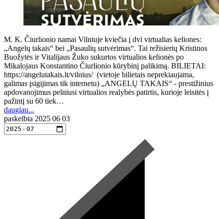
M. K. Čiurlionio namai Vilniuje kviečia į dvi virtualias keliones:
„Angelų takais“ bei „Pasaulių sutvėrimas“. Tai režisierių Kristinos
Buožytės ir Vitalijaus Žuko sukurtos virtualios kelionės po
Mikalojaus Konstantino Čiurlionio kūrybinį palikimą. BILIETAI:
https://angelutakais.lt/vilnius/ (vietoje bilietais neprekiaujama,
galimas įsigijimas tik internetu) „ANGELŲ TAKAIS“ - prestižinius
apdovanojimus pelniusi virtualios realybės patirtis, kurioje leisitės į
pažintį su 60 tiek…
daugiau...
paskelbta
2025 06 03